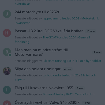
hybridbilar
244 motorbyte till d5252t
Senaste inlägget av
Jeppegaming fredag 00:53
i
Motorteknik
(Avancerad)
Passat -13 2.0tdi DSG Växellåda bråkar
10 svar
Senaste inlägget av
The-GOAT torsdag 20:54
i
Generell
felsökning
Man man ha mindre ström till
4 svar
Motorvärmare?
Senaste inlägget av
BilFixare torsdag 14:37
i
El- och hybridbilar
Slipa och polera rinningar
4 svar
Senaste inlägget av
turboblondie tisdag 14:22
i
Bilvård och
biltvätt
Fälg till Husqvarna Novolett 1955
2 svar
Senaste inlägget av
Mossan1 tisdag 19:42
i
Övriga fordon
Övertryck i vevhus, Volvo 940 b230fk
1 svar