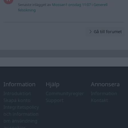
Senaste inlägget av
Mossan1 onsdag 11:07
i
Generell
felsökning
Gå till forumet
Information
Hjälp
Annonsera
Introduktion
Communityregler
Information
Skapa konto
Support
Kontakt
Integritetspolicy
och information
om användning
av cookies