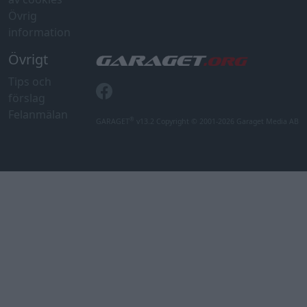
Övrig
information
Övrigt
Tips och
förslag
Felanmälan
®
GARAGET
v13.2 Copyright © 2001-2026 Garaget Media AB