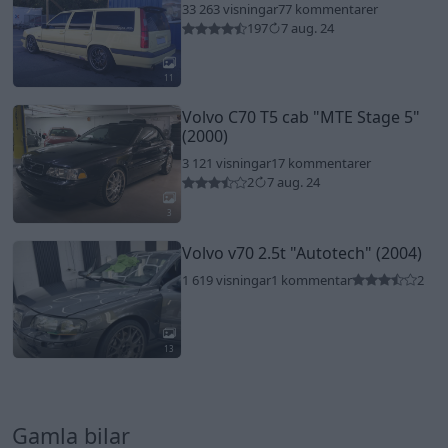
33 263 visningar
77 kommentarer
197
7 aug. 24
11
Volvo C70 T5 cab
"MTE Stage 5"
(2000)
3 121 visningar
17 kommentarer
2
7 aug. 24
3
Volvo v70 2.5t
"Autotech"
(2004)
1 619 visningar
1 kommentar
2
13
Gamla bilar