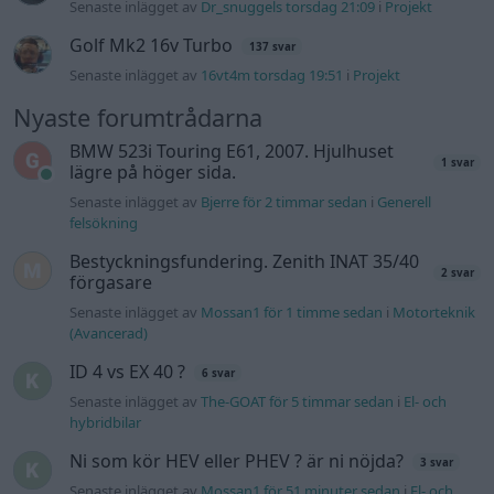
Senaste inlägget av
Dr_snuggels torsdag 21:09
i
Projekt
Golf Mk2 16v Turbo
137 svar
Senaste inlägget av
16vt4m torsdag 19:51
i
Projekt
Nyaste forumtrådarna
BMW 523i Touring E61, 2007. Hjulhuset
1 svar
lägre på höger sida.
Senaste inlägget av
Bjerre för 2 timmar sedan
i
Generell
felsökning
Bestyckningsfundering. Zenith INAT 35/40
2 svar
förgasare
Senaste inlägget av
Mossan1 för 1 timme sedan
i
Motorteknik
(Avancerad)
ID 4 vs EX 40 ?
6 svar
Senaste inlägget av
The-GOAT för 5 timmar sedan
i
El- och
hybridbilar
Ni som kör HEV eller PHEV ? är ni nöjda?
3 svar
Senaste inlägget av
Mossan1 för 51 minuter sedan
i
El- och