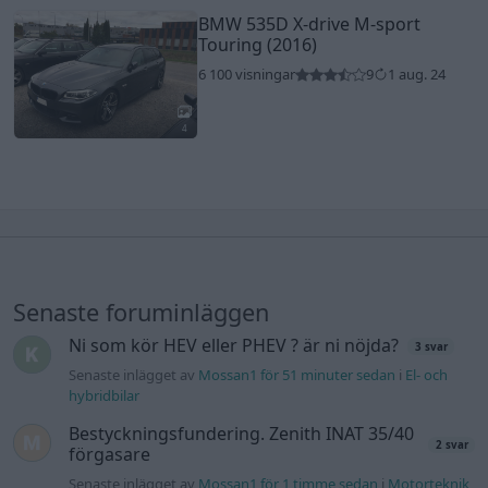
BMW 535D X-drive M-sport
Touring (2016)
6 100 visningar
9
1 aug. 24
4
Senaste foruminläggen
Ni som kör HEV eller PHEV ? är ni nöjda?
3 svar
Senaste inlägget av
Mossan1 för 51 minuter sedan
i
El- och
hybridbilar
Bestyckningsfundering. Zenith INAT 35/40
2 svar
förgasare
Senaste inlägget av
Mossan1 för 1 timme sedan
i
Motorteknik