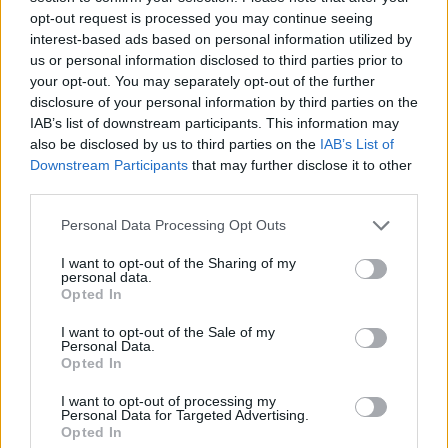
felsökning
opt-out request is processed you may continue seeing
interest-based ads based on personal information utilized by
Ford Mustang e Mac 2023
4 svar
us or personal information disclosed to third parties prior to
Senaste inlägget av
KenthIJ2 fredag 12:37
i
El- och hybridbilar
your opt-out. You may separately opt-out of the further
disclosure of your personal information by third parties on the
244 motorbyte till d5252t
IAB’s list of downstream participants. This information may
Senaste inlägget av
Jeppegaming fredag 00:53
i
Motorteknik
also be disclosed by us to third parties on the
IAB’s List of
(Avancerad)
Downstream Participants
that may further disclose it to other
Passat -13 2.0tdi DSG Växellåda bråkar
third parties.
10 svar
Senaste inlägget av
The-GOAT torsdag 20:54
i
Generell
Personal Data Processing Opt Outs
felsökning
I want to opt-out of the Sharing of my
Senaste projektinläggen
personal data.
Opted In
Volvo Amazon 1965
85 svar
Senaste inlägget av
tomhjort för 44 minuter sedan
i
Projekt
I want to opt-out of the Sale of my
Personal Data.
A90 Supra
Opted In
387 svar
Senaste inlägget av
Rikard_Persson för 2 timmar sedan
i
I want to opt-out of processing my
Projekt
Personal Data for Targeted Advertising.
Opted In
Vw 1956 oval prosjekt
12 svar