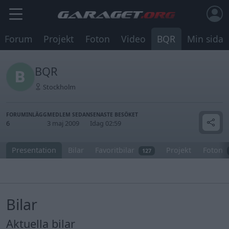
Forum
Projekt
Foton
Video
BQR
Min sida
BQR
Stockholm
FORUMINLÄGG
MEDLEM SEDAN
SENASTE BESÖKET
6
3 maj 2009
Idag 02:59
Presentation
Bilar
Favoritbilar
Projekt
Foton
127
Bilar
Aktuella bilar