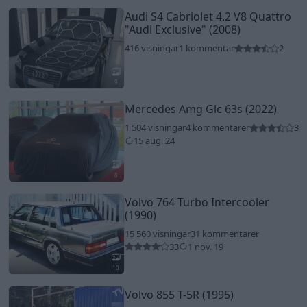
Audi S4 Cabriolet 4.2 V8 Quattro
"Audi Exclusive"
(2008)
416 visningar
1 kommentar
2
9
Mercedes Amg Glc 63s (2022)
1 504 visningar
4 kommentarer
3
15 aug. 24
8
Volvo 764 Turbo Intercooler
(1990)
15 560 visningar
31 kommentarer
33
1 nov. 19
10
Volvo 855 T-5R (1995)