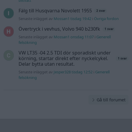
biltvätt
Fälg till Husqvarna Novolett 1955
2 svar
Senaste inlägget av
Mossan1 tisdag 19:42
i
Övriga fordon
Övertryck i vevhus, Volvo 940 b230fk
1 svar
Senaste inlägget av
Mossan1 onsdag 11:07
i
Generell
felsökning
VW LT35 -04 2.5 TDI dör sporadiskt under
körning, startar direkt efter nyckelcykel.
1 svar
Delar bytta utan resultat.
Senaste inlägget av
Jesper328 tisdag 12:52
i
Generell
felsökning
Gå till forumet