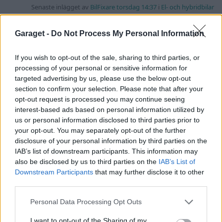
Senaste inlägget av
BilFixare torsdag 14:37
i
El- och hybridbilar
Senaste projektinläggen
Garaget -
Do Not Process My Personal Information
Puttelitens projekt Audi S2 Avant. Back
900 svar
to basic. + garagefix.
If you wish to opt-out of the sale, sharing to third parties, or
Senaste inlägget av
Putteliten för 17 timmar sedan
i
Projekt
processing of your personal or sensitive information for
targeted advertising by us, please use the below opt-out
Volkswagen Golf MK4 v6 4motion OEM++
14 svar
section to confirm your selection. Please note that after your
med JDM inspiration.
opt-out request is processed you may continue seeing
Senaste inlägget av
Stol3n_Identity Igår 10:06
i
Projekt
interest-based ads based on personal information utilized by
us or personal information disclosed to third parties prior to
Manta b som ska räddas (kaross eller
122 svar
delar sökes)
your opt-out. You may separately opt-out of the further
disclosure of your personal information by third parties on the
Senaste inlägget av
Tyfors torsdag 23:25
i
Projekt
IAB’s list of downstream participants. This information may
Huggern goes big block with 427 ZL-1!
also be disclosed by us to third parties on the
IAB’s List of
551 svar
Downstream Participants
that may further disclose it to other
Senaste inlägget av
hugger69 torsdag 23:01
i
Projekt
third parties.
Camaro som bruksbil?!
57 svar
Personal Data Processing Opt Outs
Senaste inlägget av
Ev_volvo142 torsdag 22:10
i
Projekt
I want to opt-out of the Sharing of my