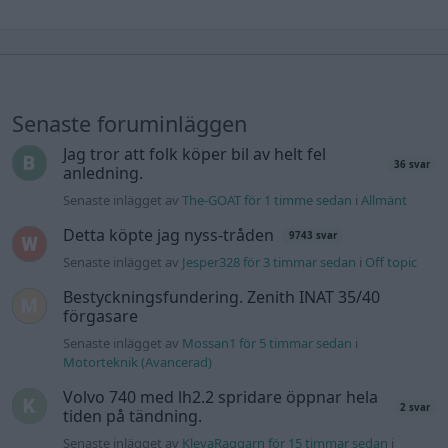
Senaste foruminläggen
Jag tror att folk köper bil av helt fel
36 svar
anledning.
Senaste inlägget av
The-GOAT för 1 timme sedan
i
Allmänt
Detta köpte jag nyss-tråden
9743 svar
Senaste inlägget av
Jesper328 för 3 timmar sedan
i
Off topic
Bestyckningsfundering. Zenith INAT 35/40
förgasare
Senaste inlägget av
Mossan1 för 5 timmar sedan
i
Motorteknik (Avancerad)
Volvo 740 med lh2.2 spridare öppnar hela
2 svar
tiden på tändning.
Senaste inlägget av
KlevaRaggarn för 15 timmar sedan
i