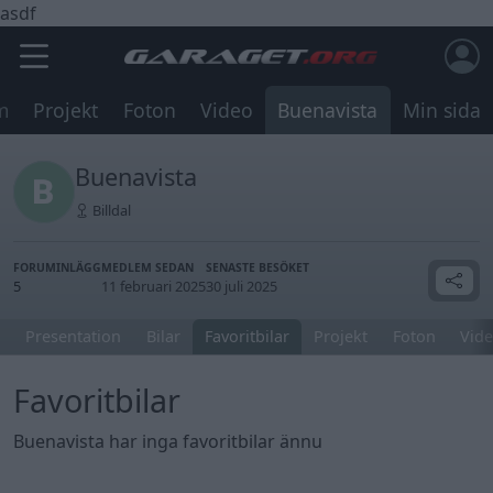
asdf
m
Projekt
Foton
Video
Buenavista
Min sida
Buenavista
Billdal
FORUMINLÄGG
MEDLEM SEDAN
SENASTE BESÖKET
5
11 februari 2025
30 juli 2025
Presentation
Bilar
Favoritbilar
Projekt
Foton
Vide
Favoritbilar
Buenavista har inga favoritbilar ännu