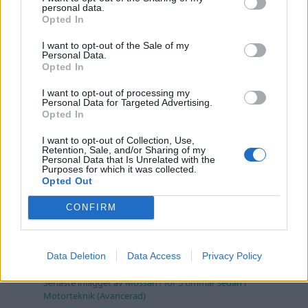
Volkswagen split bus t1 1962
2559 svar
personal data.
Opted In
Senaste inlägget av
Dr_snuggels torsdag 21:09
i
Projekt
Golf Mk2 16v Turbo
I want to opt-out of the Sale of my
137 svar
Personal Data.
Senaste inlägget av
16vt4m torsdag 19:51
i
Projekt
Opted In
Vw 1956 oval prosjekt
11 svar
I want to opt-out of processing my
Personal Data for Targeted Advertising.
Senaste inlägget av
jarleb torsdag 17:26
i
Projekt
Opted In
Volvo 245 ?Turbo?
40 svar
I want to opt-out of Collection, Use,
Senaste inlägget av
Marurb1 onsdag 23:42
i
Projekt
Retention, Sale, and/or Sharing of my
Personal Data that Is Unrelated with the
Purposes for which it was collected.
Renovering av en Honda Civic Aerodeck
181 svar
Opted Out
VTi
Senaste inlägget av
Xebers76 onsdag 20:48
i
Projekt
CONFIRM
Nyaste forumtrådarna
Bestyckningsfundering. Zenith INAT 35/40
Data Deletion
Data Access
Privacy Policy
förgasare
Senaste inlägget av
Mossan1 för 5 timmar sedan
i
Motorteknik (Avancerad)