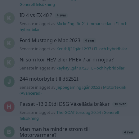
Generell felsökning
ID 4 vs EX 40 ?
4 svar
Senaste inlägget av
MickeEng för 21 timmar sedan
i
El- och
hybridbilar
Ford Mustang e Mac 2023
4 svar
Senaste inlägget av
KenthIJ2 Igår 12:37
i
El- och hybridbilar
Ni som kör HEV eller PHEV ? är ni nöjda?
Senaste inlägget av
kaykay Igår 07:23
i
El- och hybridbilar
244 motorbyte till d5252t
Senaste inlägget av
Jeppegaming Igår 00:53
i
Motorteknik
(Avancerad)
Passat -13 2.0tdi DSG Växellåda bråkar
10 svar
Senaste inlägget av
The-GOAT torsdag 20:54
i
Generell
felsökning
Man man ha mindre ström till
4 svar
Motorvärmare?