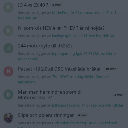
ID 4 vs EX 40 ?
4 svar
Senaste inlägget av
MickeEng för 21 timmar sedan
i
El- och
hybridbilar
Ni som kör HEV eller PHEV ? är ni nöjda?
Senaste inlägget av
kaykay Igår 07:23
i
El- och hybridbilar
244 motorbyte till d5252t
Senaste inlägget av
Jeppegaming Igår 00:53
i
Motorteknik
(Avancerad)
Passat -13 2.0tdi DSG Växellåda bråkar
10 svar
Senaste inlägget av
The-GOAT torsdag 20:54
i
Generell
felsökning
Man man ha mindre ström till
4 svar
Motorvärmare?
Senaste inlägget av
BilFixare torsdag 14:37
i
El- och hybridbilar
Slipa och polera rinningar
4 svar
Senaste inlägget av
turboblondie tisdag 14:22
i
Bilvård och