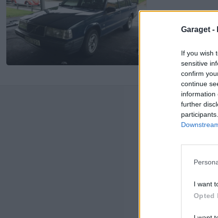
Garaget -
If you wish 
3
sensitive in
confirm you
continue se
information 
Senast
further disc
participants
Volv
Downstream 
spri
på t
Senas
timm
Persona
Dett
I want t
trå
Opted 
Senas
seda
I want t