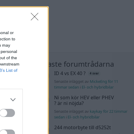
sonal or
ection to
ou may
 personal
out of the
nläggen
Nyaste forumtrådarna
 downstream
B’s List of
Audi
ID 4 vs EX 40 ?
4 svar
sic. +
900 svar
Senaste inlägget av
MickeEng för 11
timmar sedan
i
El- och hybridbilar
liten för 7 timmar
Ni som kör HEV eller PHEV
? är ni nöjda?
K4 v6
Senaste inlägget av
kaykay för 22 timmar
d JDM
14 svar
sedan
i
El- och hybridbilar
244 motorbyte till d5252t
n_Identity för 19