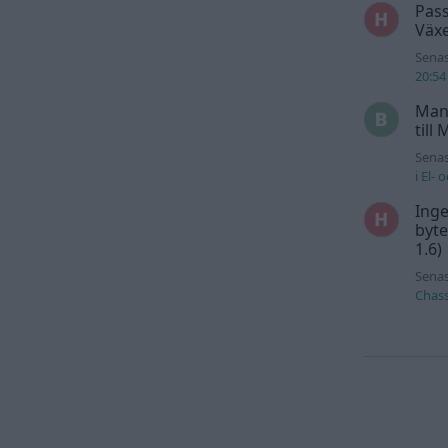
Pass
Växe
Senas
20:54
Man
till
Senas
i
El- 
Inge
byte
1.6)
Senas
Chass