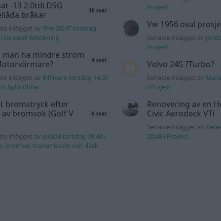
at -13 2.0tdi DSG
Projekt
10 svar
llåda bråkar
Vw 1956 oval prosje
te inlägget av
The-GOAT torsdag
i
Generell felsökning
Senaste inlägget av
jarle
Projekt
 man ha mindre ström
4 svar
 Motorvärmare?
Volvo 245 ?Turbo?
te inlägget av
BilFixare torsdag 14:37
Senaste inlägget av
Maru
och hybridbilar
i
Projekt
t bromstryck efter
Renovering av en 
 av bromsok (Golf V
Civic Aerodeck VTi
6 svar
Senaste inlägget av
Xebe
te inlägget av
jaka54 torsdag 09:48
i
20:48
i
Projekt
i, bromsar, transmission och däck