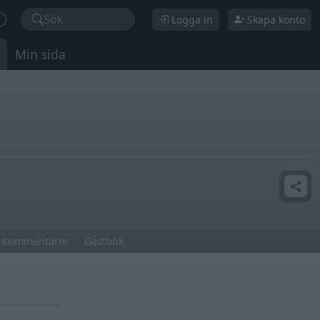
Sök
Logga in
Skapa konto
Min sida
Kommentarer
Gästbok