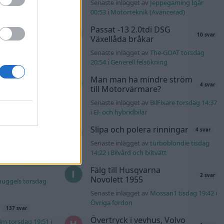
Senaste inlägget av
Jeppegaming Igår
00:53
i
Motorteknik (Avancerad)
äddas
122 svar
sökes)
Passat -13 2.0tdi DSG
10 svar
Växellåda bråkar
s torsdag 23:25
i
Senaste inlägget av
The-GOAT torsdag
20:54
i
Generell felsökning
lock
551 svar
Man man ha mindre ström
4 svar
till Motorvärmare?
er69 torsdag
Senaste inlägget av
BilFixare torsdag 14:37
i
El- och hybridbilar
l?!
57 svar
Slipa och polera rinningar
olvo142 torsdag
4 svar
Senaste inlägget av
turboblondie tisdag
14:22
i
Bilvård och biltvätt
s t1
2559 svar
Fälg till Husqvarna
2 svar
Novolett 1955
nuggels torsdag
Senaste inlägget av
Mossan1 tisdag 19:42
i
Övriga fordon
137 svar
Övertryck i vevhus, Volvo
4m torsdag 19:51
i