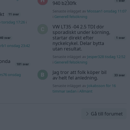
1 svar
940 b230fk
Senaste inlägget av
Mossan1 onsdag 11:07
kt
11 svar
i
Generell felsökning
b torsdag 17:26
i
VW LT35 -04 2.5 TDI dör
sporadiskt under körning,
startar direkt efter
40 svar
1 svar
nyckelcykel. Delar bytta
rb1 onsdag 23:42
utan resultat.
Senaste inlägget av
Jesper328 tisdag 12:52
Honda
i
Generell felsökning
181 svar
Jag tror att folk köper bil
rs76 onsdag
33 svar
av helt fel anledning.
Senaste inlägget av
Jokabsson för 16
timmar sedan
i
Allmänt
Gå till forumet