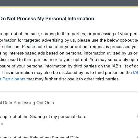
Do Not Process My Personal Information
to opt-out of the sale, sharing to third parties, or processing of your per
formation for targeted advertising by us, please use the below opt-out s
r selection. Please note that after your opt-out request is processed y
eing interest-based ads based on personal information utilized by us or
disclosed to third parties prior to your opt-out. You may separately opt-
e foruminläggen
Senaste projekti
losure of your personal information by third parties on the IAB’s list of
. This information may also be disclosed by us to third parties on the
IA
o 740 med lh2.2
Puttelitens projekt 
Participants
that may further disclose it to other third parties.
dare öppnar hela tiden
S2 Avant. Back to ba
2 svar
ändning.
garagefix.
te inlägget av
KlevaRaggarn för 6
Senaste inlägget av
Putte
ar sedan
i
Generell felsökning
sedan
i
Projekt
l Data Processing Opt Outs
a köpte jag nyss-
Volkswagen Golf M
9738 svar
o opt-out of the Sharing of my personal data.
den
4motion OEM++ me
inspiration.
In
te inlägget av
The-GOAT för 7 timmar
n
i
Off topic
Senaste inlägget av
Stol3
o opt-out of the Sale of my Personal Data.