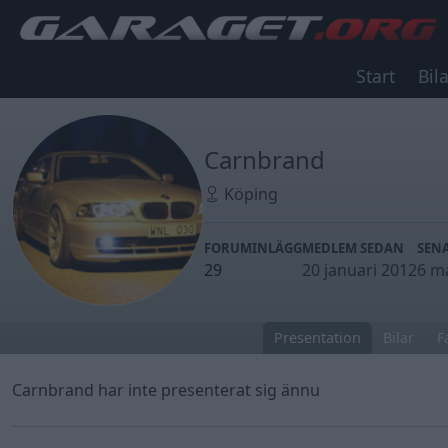
Start
Bila
Carnbrand
Köping
FORUMINLÄGG
MEDLEM SEDAN
SENA
29
20 januari 2012
6 m
Presentation
Bilar
F
Carnbrand har inte presenterat sig ännu