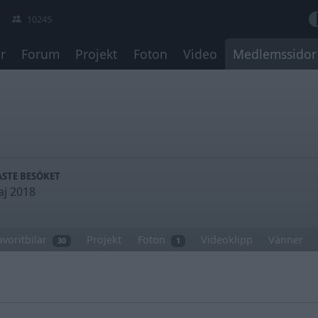
10245
r
Forum
Projekt
Foton
Video
Medlemssidor
STE BESÖKET
aj 2018
avoritbilar
Projekt
Foton
Videoklipp
Vänner
30
1