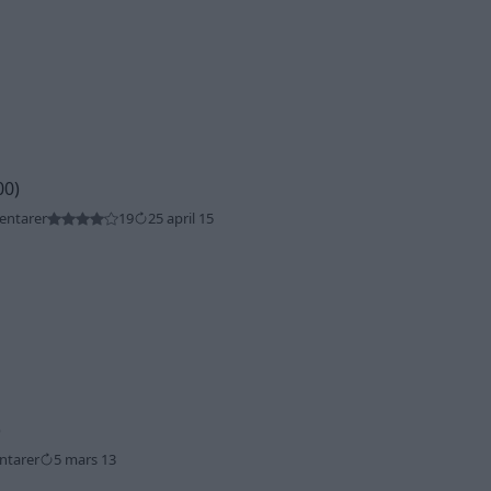
00)
entarer
19
25 april 15
)
ntarer
5 mars 13