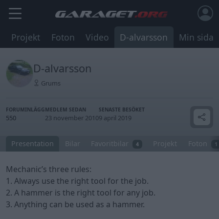
m
Projekt
Foton
Video
D-alvarsson
Min sida
D-alvarsson
Grums
FORUMINLÄGG
MEDLEM SEDAN
SENASTE BESÖKET
550
23 november 2010
9 april 2019
Presentation
Bilar
Favoritbilar
Projekt
Foton
4
1
Mechanic’s three rules:
1. Always use the right tool for the job.
2. A hammer is the right tool for any job.
3. Anything can be used as a hammer.