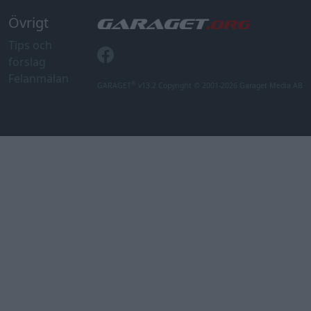
Övrigt
Tips och
förslag
Felanmälan
®
GARAGET
v13.2 Copyright © 2001-2026 Garaget Media AB