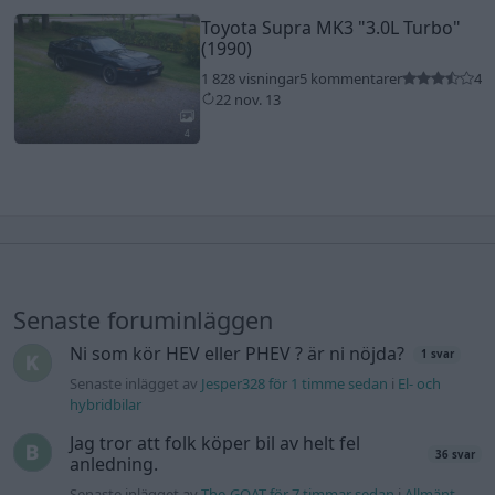
Toyota Supra MK3
"3.0L Turbo"
(1990)
1 828 visningar
5 kommentarer
4
22 nov. 13
4
Senaste foruminläggen
Ni som kör HEV eller PHEV ? är ni nöjda?
1 svar
Senaste inlägget av
Jesper328 för 1 timme sedan
i
El- och
hybridbilar
Jag tror att folk köper bil av helt fel
36 svar
anledning.
Senaste inlägget av
The-GOAT för 7 timmar sedan
i
Allmänt