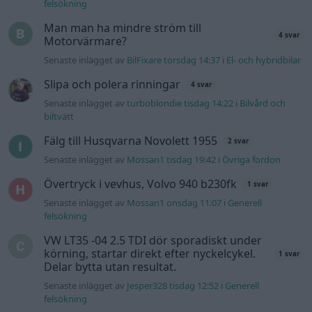
felsökning
Man man ha mindre ström till
4 svar
Motorvärmare?
Senaste inlägget av
BilFixare torsdag 14:37
i
El- och hybridbilar
Slipa och polera rinningar
4 svar
Senaste inlägget av
turboblondie tisdag 14:22
i
Bilvård och
biltvätt
Fälg till Husqvarna Novolett 1955
2 svar
Senaste inlägget av
Mossan1 tisdag 19:42
i
Övriga fordon
Övertryck i vevhus, Volvo 940 b230fk
1 svar
Senaste inlägget av
Mossan1 onsdag 11:07
i
Generell
felsökning
VW LT35 -04 2.5 TDI dör sporadiskt under
körning, startar direkt efter nyckelcykel.
1 svar
Delar bytta utan resultat.
Senaste inlägget av
Jesper328 tisdag 12:52
i
Generell
felsökning