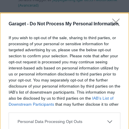
(Avancerad)
Passat -13 2.0tdi DSG Växellåda bråkar
10 svar
Senaste inlägget av
The-GOAT torsdag 20:54
i
Generell
Garaget -
Do Not Process My Personal Information
felsökning
If you wish to opt-out of the sale, sharing to third parties, or
Man man ha mindre ström till
4 svar
Motorvärmare?
processing of your personal or sensitive information for
targeted advertising by us, please use the below opt-out
Senaste inlägget av
BilFixare torsdag 14:37
i
El- och hybridbilar
section to confirm your selection. Please note that after your
Senaste projektinläggen
opt-out request is processed you may continue seeing
interest-based ads based on personal information utilized by
Puttelitens projekt Audi S2 Avant. Back
us or personal information disclosed to third parties prior to
900 svar
to basic. + garagefix.
your opt-out. You may separately opt-out of the further
Senaste inlägget av
Putteliten för 22 timmar sedan
i
Projekt
disclosure of your personal information by third parties on the
IAB’s list of downstream participants. This information may
Volkswagen Golf MK4 v6 4motion OEM++
also be disclosed by us to third parties on the
IAB’s List of
14 svar
med JDM inspiration.
Downstream Participants
that may further disclose it to other
Senaste inlägget av
Stol3n_Identity Igår 10:06
i
Projekt
third parties.
Manta b som ska räddas (kaross eller
Personal Data Processing Opt Outs
122 svar
delar sökes)