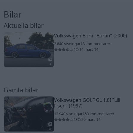
Bilar
Aktuella bilar
Volkswagen Bora
"Boran"
(2000)
2 840 visningar
18 kommentarer
4
14 mars 14
4
Gamla bilar
Volkswagen GOLF GL 1,8I
"Lill
Fisen"
(1997)
12 940 visningar
153 kommentarer
48
20 mars 14
20