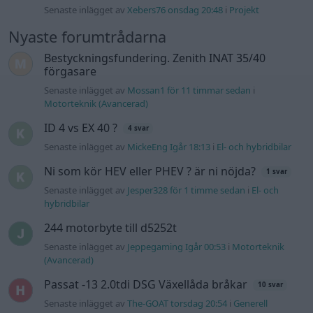
Senaste inlägget av
Xebers76 onsdag 20:48
i
Projekt
Nyaste forumtrådarna
Bestyckningsfundering. Zenith INAT 35/40
förgasare
Senaste inlägget av
Mossan1 för 11 timmar sedan
i
Motorteknik (Avancerad)
ID 4 vs EX 40 ?
4 svar
Senaste inlägget av
MickeEng Igår 18:13
i
El- och hybridbilar
Ni som kör HEV eller PHEV ? är ni nöjda?
1 svar
Senaste inlägget av
Jesper328 för 1 timme sedan
i
El- och
hybridbilar
244 motorbyte till d5252t
Senaste inlägget av
Jeppegaming Igår 00:53
i
Motorteknik
(Avancerad)
Passat -13 2.0tdi DSG Växellåda bråkar
10 svar
Senaste inlägget av
The-GOAT torsdag 20:54
i
Generell