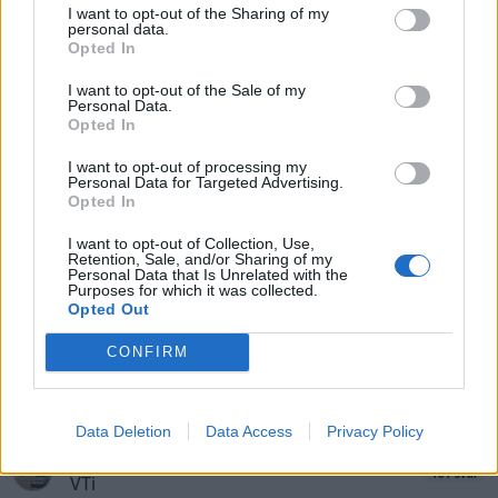
Senaste inlägget av
Tyfors torsdag 23:25
i
Projekt
I want to opt-out of the Sharing of my
personal data.
Huggern goes big block with 427 ZL-1!
Opted In
551 svar
Senaste inlägget av
hugger69 torsdag 23:01
i
Projekt
I want to opt-out of the Sale of my
Personal Data.
Camaro som bruksbil?!
57 svar
Opted In
Senaste inlägget av
Ev_volvo142 torsdag 22:10
i
Projekt
I want to opt-out of processing my
Personal Data for Targeted Advertising.
Volkswagen split bus t1 1962
2559 svar
Opted In
Senaste inlägget av
Dr_snuggels torsdag 21:09
i
Projekt
I want to opt-out of Collection, Use,
Golf Mk2 16v Turbo
137 svar
Retention, Sale, and/or Sharing of my
Personal Data that Is Unrelated with the
Senaste inlägget av
16vt4m torsdag 19:51
i
Projekt
Purposes for which it was collected.
Opted Out
Vw 1956 oval prosjekt
11 svar
CONFIRM
Senaste inlägget av
jarleb torsdag 17:26
i
Projekt
Volvo 245 ?Turbo?
40 svar
Senaste inlägget av
Marurb1 onsdag 23:42
i
Projekt
Data Deletion
Data Access
Privacy Policy
Renovering av en Honda Civic Aerodeck
181 svar
VTi