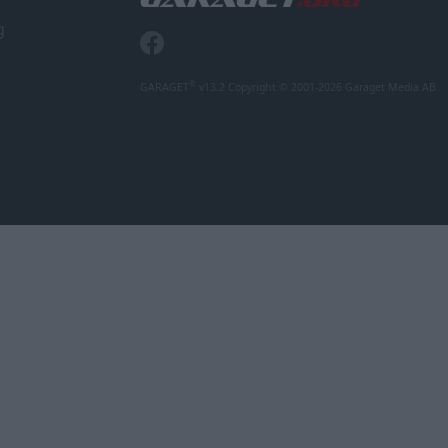
g
®
GARAGET
v13.2 Copyright © 2001-2026 Garaget Media AB