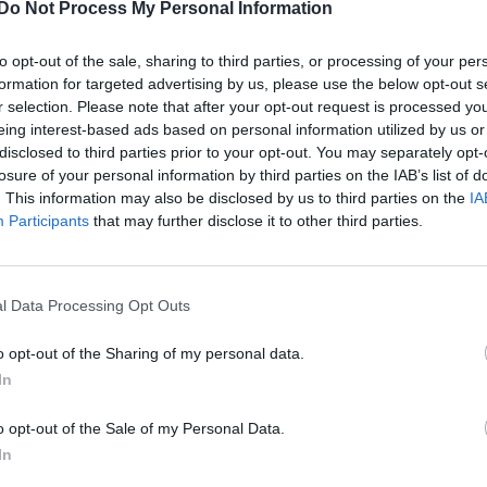
te inlägget av
KenthIJ2 för 9 timmar
Do Not Process My Personal Information
n
i
El- och hybridbilar
Huggern goes big b
with 427 ZL-1!
om kör HEV eller PHEV
to opt-out of the sale, sharing to third parties, or processing of your per
 ni nöjda?
formation for targeted advertising by us, please use the below opt-out s
Senaste inlägget av
hugg
r selection. Please note that after your opt-out request is processed y
timmar sedan
i
Projekt
te inlägget av
kaykay för 14 timmar
eing interest-based ads based on personal information utilized by us or
n
i
El- och hybridbilar
Camaro som bruksbi
disclosed to third parties prior to your opt-out. You may separately opt-
motorbyte till d5252t
Senaste inlägget av
Ev_vo
losure of your personal information by third parties on the IAB’s list of
i
Projekt
. This information may also be disclosed by us to third parties on the
IA
te inlägget av
Jeppegaming för 21
Participants
that may further disclose it to other third parties.
ar sedan
i
Motorteknik (Avancerad)
Volkswagen split bu
1962
at -13 2.0tdi DSG
10 svar
llåda bråkar
Senaste inlägget av
Dr_sn
i
Projekt
l Data Processing Opt Outs
te inlägget av
The-GOAT Igår 20:54
i
ell felsökning
Golf Mk2 16v Turbo
o opt-out of the Sharing of my personal data.
 man ha mindre ström
Senaste inlägget av
16vt
In
4 svar
 Motorvärmare?
Projekt
te inlägget av
BilFixare Igår 14:37
i
El-
Vw 1956 oval prosje
o opt-out of the Sale of my Personal Data.
ybridbilar
In
Senaste inlägget av
jarle
t bromstryck efter
Projekt