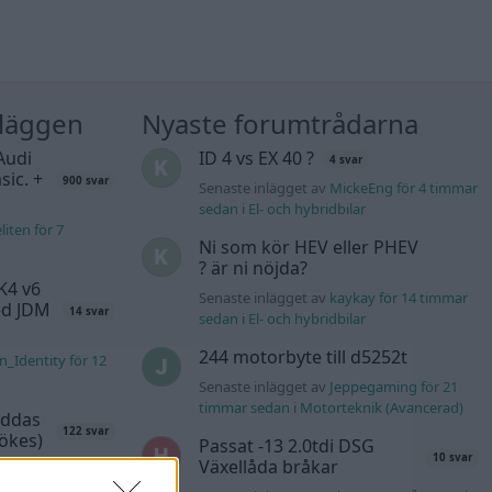
nläggen
Nyaste forumtrådarna
Audi
ID 4 vs EX 40 ?
4 svar
sic. +
900 svar
Senaste inlägget av
MickeEng för 4 timmar
sedan
i
El- och hybridbilar
liten för 7
Ni som kör HEV eller PHEV
? är ni nöjda?
K4 v6
Senaste inlägget av
kaykay för 14 timmar
d JDM
14 svar
sedan
i
El- och hybridbilar
244 motorbyte till d5252t
n_Identity för 12
Senaste inlägget av
Jeppegaming för 21
timmar sedan
i
Motorteknik (Avancerad)
äddas
122 svar
sökes)
Passat -13 2.0tdi DSG
10 svar
Växellåda bråkar
s för 22 timmar