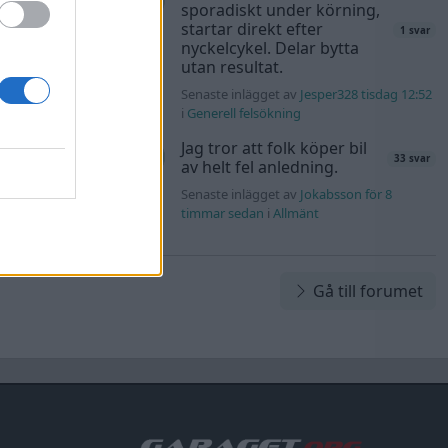
sporadiskt under körning,
startar direkt efter
40 svar
1 svar
nyckelcykel. Delar bytta
rb1 onsdag 23:42
utan resultat.
Senaste inlägget av
Jesper328 tisdag 12:52
Honda
i
Generell felsökning
181 svar
Jag tror att folk köper bil
rs76 onsdag
33 svar
av helt fel anledning.
Senaste inlägget av
Jokabsson för 8
timmar sedan
i
Allmänt
Gå till forumet