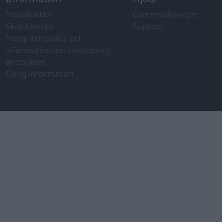
Introduktion
Communityregler
Skapa konto
Support
Integritetspolicy och
information om användning
av cookies
Övrig information