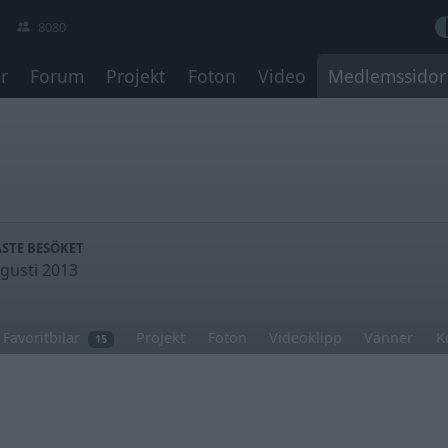
8080
r
Forum
Projekt
Foton
Video
Medlemssidor
STE BESÖKET
gusti 2013
Favoritbilar
Projekt
Foton
Videoklipp
Vänner
K
15