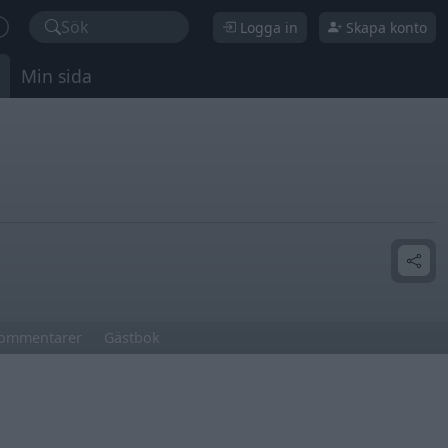
Sök
Logga in
Skapa konto
Min sida
ommentarer
Gästbok