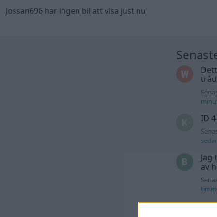
Jossan696 har ingen bil att visa just nu
Senast
Dett
trå
Senas
minu
ID 4
Senas
seda
Jag 
av h
Senas
timm
For