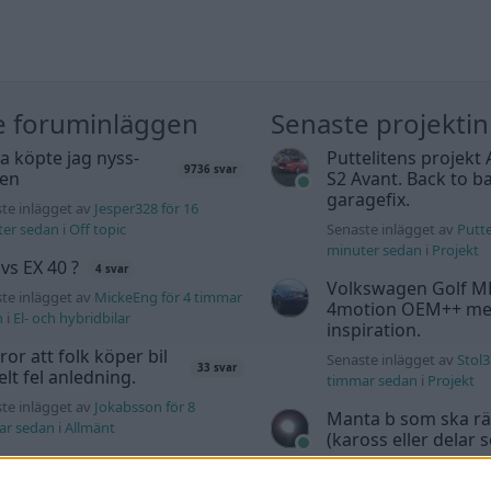
e foruminläggen
Senaste projekti
a köpte jag nyss-
Puttelitens projekt 
9736 svar
den
S2 Avant. Back to ba
garagefix.
te inlägget av
Jesper328 för 16
ter sedan
i
Off topic
Senaste inlägget av
Putte
minuter sedan
i
Projekt
 vs EX 40 ?
4 svar
Volkswagen Golf M
te inlägget av
MickeEng för 4 timmar
4motion OEM++ me
n
i
El- och hybridbilar
inspiration.
tror att folk köper bil
Senaste inlägget av
Stol3
33 svar
elt fel anledning.
timmar sedan
i
Projekt
te inlägget av
Jokabsson för 8
Manta b som ska r
ar sedan
i
Allmänt
(kaross eller delar 
d Mustang e Mac 2023
Senaste inlägget av
Tyfor
4 svar
sedan
i
Projekt