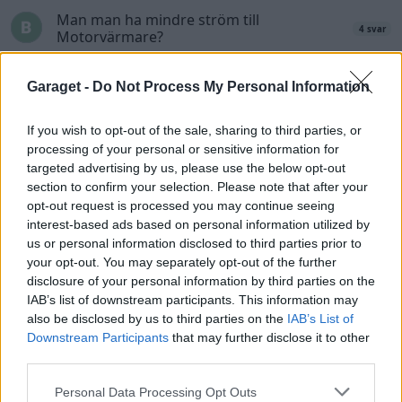
Man man ha mindre ström till
4 svar
Motorvärmare?
Senaste inlägget av
BilFixare torsdag 14:37
i
El- och hybridbilar
Garaget -
Do Not Process My Personal Information
Senaste projektinläggen
Puttelitens projekt Audi S2 Avant. Back
If you wish to opt-out of the sale, sharing to third parties, or
900 svar
to basic. + garagefix.
processing of your personal or sensitive information for
Senaste inlägget av
Putteliten för 23 timmar sedan
i
Projekt
targeted advertising by us, please use the below opt-out
section to confirm your selection. Please note that after your
Volkswagen Golf MK4 v6 4motion OEM++
opt-out request is processed you may continue seeing
14 svar
med JDM inspiration.
interest-based ads based on personal information utilized by
Senaste inlägget av
Stol3n_Identity Igår 10:06
i
Projekt
us or personal information disclosed to third parties prior to
your opt-out. You may separately opt-out of the further
Manta b som ska räddas (kaross eller
122 svar
disclosure of your personal information by third parties on the
delar sökes)
IAB’s list of downstream participants. This information may
Senaste inlägget av
Tyfors torsdag 23:25
i
Projekt
also be disclosed by us to third parties on the
IAB’s List of
Downstream Participants
that may further disclose it to other
Huggern goes big block with 427 ZL-1!
551 svar
third parties.
Senaste inlägget av
hugger69 torsdag 23:01
i
Projekt
Personal Data Processing Opt Outs
Camaro som bruksbil?!
57 svar