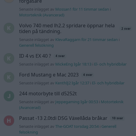
förgasare
Senaste inlägget av
Mossan1 för 11 timmar sedan
i
Motorteknik (Avancerad)
Volvo 740 med lh2.2 spridare öppnar hela
2 svar
tiden på tändning.
Senaste inlägget av
KlevaRaggarn för 21 timmar sedan
i
Generell felsökning
ID 4 vs EX 40 ?
4 svar
Senaste inlägget av
MickeEng Igår 18:13
i
El- och hybridbilar
Ford Mustang e Mac 2023
4 svar
Senaste inlägget av
KenthIJ2 Igår 12:37
i
El- och hybridbilar
244 motorbyte till d5252t
Senaste inlägget av
Jeppegaming Igår 00:53
i
Motorteknik
(Avancerad)
Passat -13 2.0tdi DSG Växellåda bråkar
10 svar
Senaste inlägget av
The-GOAT torsdag 20:54
i
Generell
felsökning