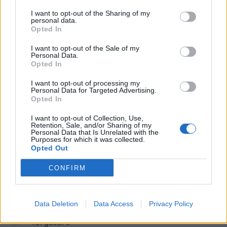
Senaste inlägget av
Ev_volvo142 torsdag 22:10
i
Projekt
I want to opt-out of the Sharing of my
personal data.
Volkswagen split bus t1 1962
Opted In
2559 svar
Senaste inlägget av
Dr_snuggels torsdag 21:09
i
Projekt
I want to opt-out of the Sale of my
Personal Data.
Golf Mk2 16v Turbo
137 svar
Opted In
Senaste inlägget av
16vt4m torsdag 19:51
i
Projekt
I want to opt-out of processing my
Vw 1956 oval prosjekt
Personal Data for Targeted Advertising.
11 svar
Opted In
Senaste inlägget av
jarleb torsdag 17:26
i
Projekt
I want to opt-out of Collection, Use,
Volvo 245 ?Turbo?
40 svar
Retention, Sale, and/or Sharing of my
Personal Data that Is Unrelated with the
Senaste inlägget av
Marurb1 onsdag 23:42
i
Projekt
Purposes for which it was collected.
Opted Out
Renovering av en Honda Civic Aerodeck
181 svar
VTi
CONFIRM
Senaste inlägget av
Xebers76 onsdag 20:48
i
Projekt
Nyaste forumtrådarna
Data Deletion
Data Access
Privacy Policy
Bestyckningsfundering. Zenith INAT 35/40
förgasare