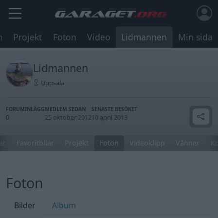
m
Projekt
Foton
Video
Lidmannen
Min sida
Lidmannen
Uppsala
FORUMINLÄGG
MEDLEM SEDAN
SENASTE BESÖKET
0
25 oktober 2012
10 april 2013
ar
Favoritbilar
Projekt
Foton
Videoklipp
Vänner
K
Foton
Bilder
Album