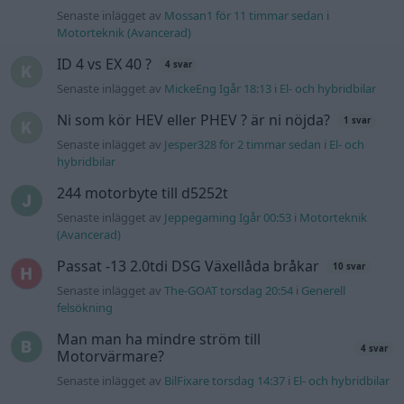
Senaste inlägget av
Mossan1 för 11 timmar sedan
i
Motorteknik (Avancerad)
ID 4 vs EX 40 ?
4 svar
Senaste inlägget av
MickeEng Igår 18:13
i
El- och hybridbilar
Ni som kör HEV eller PHEV ? är ni nöjda?
1 svar
Senaste inlägget av
Jesper328 för 2 timmar sedan
i
El- och
hybridbilar
244 motorbyte till d5252t
Senaste inlägget av
Jeppegaming Igår 00:53
i
Motorteknik
(Avancerad)
Passat -13 2.0tdi DSG Växellåda bråkar
10 svar
Senaste inlägget av
The-GOAT torsdag 20:54
i
Generell
felsökning
Man man ha mindre ström till
4 svar
Motorvärmare?
Senaste inlägget av
BilFixare torsdag 14:37
i
El- och hybridbilar