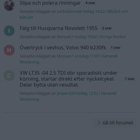
Slipa och polera rinningar
4 svar
Senaste inlägget av
turboblondie tisdag 14:22
i
Bilvård och
biltvätt
Fälg till Husqvarna Novolett 1955
2 svar
Senaste inlägget av
Mossan1 tisdag 19:42
i
Övriga fordon
Övertryck i vevhus, Volvo 940 b230fk
1 svar
Senaste inlägget av
Mossan1 onsdag 11:07
i
Generell
felsökning
VW LT35 -04 2.5 TDI dör sporadiskt under
körning, startar direkt efter nyckelcykel.
1 svar
Delar bytta utan resultat.
Senaste inlägget av
Jesper328 tisdag 12:52
i
Generell
felsökning
Gå till forumet