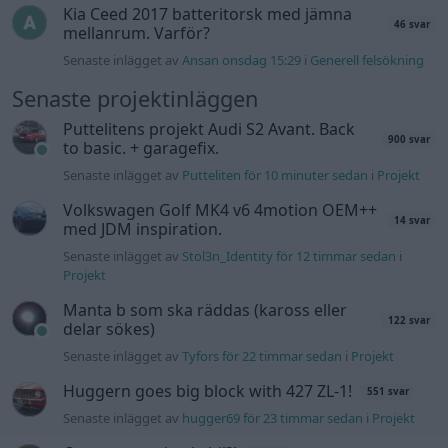
Kia Ceed 2017 batteritorsk med jämna
46 svar
mellanrum. Varför?
Senaste inlägget av
Ansan onsdag 15:29
i
Generell felsökning
Senaste projektinläggen
Puttelitens projekt Audi S2 Avant. Back
900 svar
to basic. + garagefix.
Senaste inlägget av
Putteliten för 10 minuter sedan
i
Projekt
Volkswagen Golf MK4 v6 4motion OEM++
14 svar
med JDM inspiration.
Senaste inlägget av
Stol3n_Identity för 12 timmar sedan
i
Projekt
Manta b som ska räddas (kaross eller
122 svar
delar sökes)
Senaste inlägget av
Tyfors för 22 timmar sedan
i
Projekt
Huggern goes big block with 427 ZL-1!
551 svar
Senaste inlägget av
hugger69 för 23 timmar sedan
i
Projekt