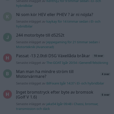
Senaste inlägget av
KenthIJ2 för 9 timmar sedan
i
El- och
hybridbilar
Ni som kör HEV eller PHEV ? är ni nöjda?
Senaste inlägget av
kaykay för 14 timmar sedan
i
El- och
hybridbilar
244 motorbyte till d5252t
Senaste inlägget av
Jeppegaming för 21 timmar sedan
i
Motorteknik (Avancerad)
Passat -13 2.0tdi DSG Växellåda bråkar
10 svar
Senaste inlägget av
The-GOAT Igår 20:54
i
Generell felsökning
Man man ha mindre ström till
4 svar
Motorvärmare?
Senaste inlägget av
BilFixare Igår 14:37
i
El- och hybridbilar
Inget bromstryck efter byte av bromsok
6 svar
(Golf V 1.6)
Senaste inlägget av
jaka54 Igår 09:48
i
Chassi, bromsar,
transmission och däck