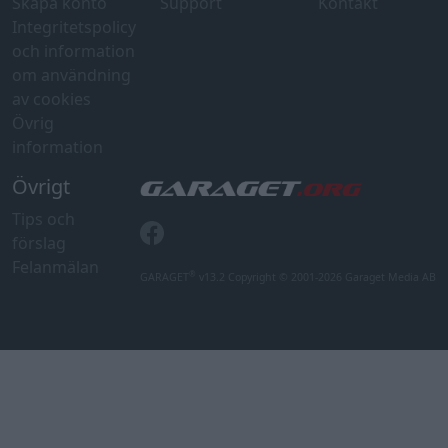
Skapa konto
Support
Kontakt
Integritetspolicy
och information
om användning
av cookies
Övrig
information
Övrigt
Tips och
förslag
Felanmälan
®
GARAGET
v13.2 Copyright © 2001-2026 Garaget Media AB