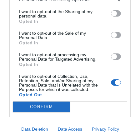
Senaste inlägget av
MickeEng för 4 timmar sedan
i
El- och
hybridbilar
I want to opt-out of the Sharing of my
personal data.
Ni som kör HEV eller PHEV ? är ni nöjda?
Opted In
Senaste inlägget av
kaykay för 14 timmar sedan
i
El- och
I want to opt-out of the Sale of my
hybridbilar
Personal Data.
Opted In
244 motorbyte till d5252t
Senaste inlägget av
Jeppegaming för 21 timmar sedan
i
I want to opt-out of processing my
Personal Data for Targeted Advertising.
Motorteknik (Avancerad)
Opted In
Passat -13 2.0tdi DSG Växellåda bråkar
10 svar
I want to opt-out of Collection, Use,
Senaste inlägget av
The-GOAT Igår 20:54
i
Generell felsökning
Retention, Sale, and/or Sharing of my
Personal Data that Is Unrelated with the
Man man ha mindre ström till
Purposes for which it was collected.
4 svar
Opted Out
Motorvärmare?
Senaste inlägget av
BilFixare Igår 14:37
i
El- och hybridbilar
CONFIRM
Slipa och polera rinningar
4 svar
Senaste inlägget av
turboblondie tisdag 14:22
i
Bilvård och
Data Deletion
Data Access
Privacy Policy
biltvätt