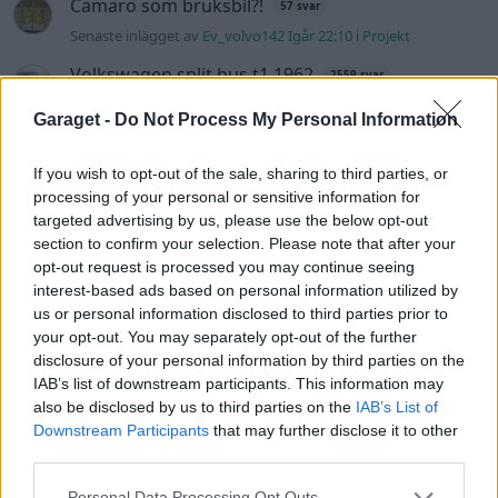
Camaro som bruksbil?!
57 svar
Senaste inlägget av
Ev_volvo142 Igår 22:10
i
Projekt
Volkswagen split bus t1 1962
2559 svar
Senaste inlägget av
Dr_snuggels Igår 21:09
i
Projekt
Garaget -
Do Not Process My Personal Information
Golf Mk2 16v Turbo
137 svar
Senaste inlägget av
16vt4m Igår 19:51
i
Projekt
If you wish to opt-out of the sale, sharing to third parties, or
processing of your personal or sensitive information for
Vw 1956 oval prosjekt
11 svar
targeted advertising by us, please use the below opt-out
Senaste inlägget av
jarleb Igår 17:26
i
Projekt
section to confirm your selection. Please note that after your
opt-out request is processed you may continue seeing
Volvo 245 ?Turbo?
40 svar
interest-based ads based on personal information utilized by
Senaste inlägget av
Marurb1 onsdag 23:42
i
Projekt
us or personal information disclosed to third parties prior to
your opt-out. You may separately opt-out of the further
Renovering av en Honda Civic Aerodeck
disclosure of your personal information by third parties on the
181 svar
VTi
IAB’s list of downstream participants. This information may
Senaste inlägget av
Xebers76 onsdag 20:48
i
Projekt
also be disclosed by us to third parties on the
IAB’s List of
Downstream Participants
that may further disclose it to other
Nyaste forumtrådarna
third parties.
ID 4 vs EX 40 ?
4 svar
Personal Data Processing Opt Outs