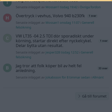
Fälg till Husqvarna Novolett 1955
2 svar
Senaste inlägget av
Mossan1 tisdag 19:42
i
Övriga fordon
Övertryck i vevhus, Volvo 940 b230fk
1 svar
Senaste inlägget av
Mossan1 onsdag 11:07
i
Generell
felsökning
VW LT35 -04 2.5 TDI dör sporadiskt under
körning, startar direkt efter nyckelcykel.
1 svar
Delar bytta utan resultat.
Senaste inlägget av
Jesper328 tisdag 12:52
i
Generell
felsökning
Jag tror att folk köper bil av helt fel
33 svar
anledning.
Senaste inlägget av
Jokabsson för 8 timmar sedan
i
Allmänt
Gå till forumet