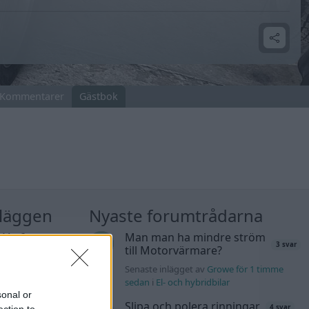
Kommentarer
Gästbok
nläggen
Nyaste forumtrådarna
K4 v6
Man man ha mindre ström
3 svar
d JDM
till Motorvärmare?
11 svar
Senaste inlägget av
Growe för 1 timme
n_Identity för 4
sedan
i
El- och hybridbilar
sonal or
Slipa och polera rinningar
4 svar