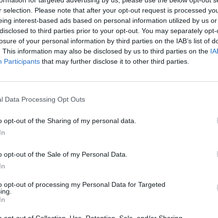
formation for targeted advertising by us, please use the below opt-out s
26 svar
elt fel anledning.
Volvo 245 ?Turbo?
r selection. Please note that after your opt-out request is processed y
te inlägget av
Growe för 1 timme
Senaste inlägget av
Maru
eing interest-based ads based on personal information utilized by us or
n
i
Allmänt
sedan
i
Projekt
disclosed to third parties prior to your opt-out. You may separately opt-
losure of your personal information by third parties on the IAB’s list of
t bromstryck efter
Renovering av en 
. This information may also be disclosed by us to third parties on the
IA
 av bromsok (Golf V
Civic Aerodeck VTi
6 svar
Participants
that may further disclose it to other third parties.
Senaste inlägget av
Xeber
te inlägget av
jaka54 för 2 timmar
timmar sedan
i
Projekt
n
i
Chassi, bromsar, transmission och
Antikrundan på 4 hj
l Data Processing Opt Outs
Ford Model T 1923
Ceed 2017
Senaste inlägget av
Xeber
o opt-out of the Sharing of my personal data.
eritorsk med jämna
46 svar
timmar sedan
i
Projekt
anrum. Varför?
In
Manta b som ska r
te inlägget av
Ansan för 21 timmar
(kaross eller delar 
o opt-out of the Sale of my Personal Data.
n
i
Generell felsökning
In
Senaste inlägget av
Tyfor
tryck i vevhus, Volvo
sedan
i
Projekt
1 svar
 b230fk
to opt-out of processing my Personal Data for Targeted
ing.
Camaro som bruksbi
te inlägget av
Mossan1 Igår 11:07
i
In
ell felsökning
Senaste inlägget av
Ev_vo
i
Projekt