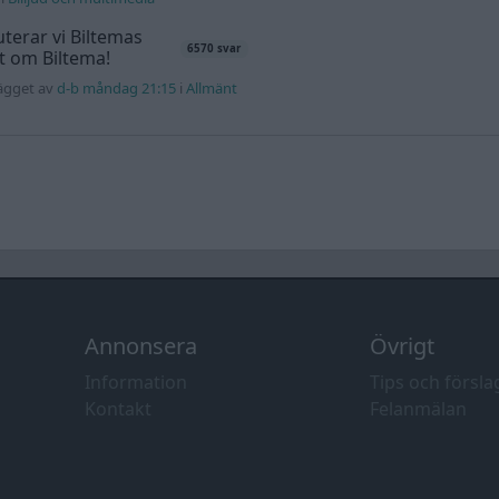
terar vi Biltemas
6570 svar
lt om Biltema!
lägget av
d-b måndag 21:15
i
Allmänt
Annonsera
Övrigt
Information
Tips och försla
Kontakt
Felanmälan