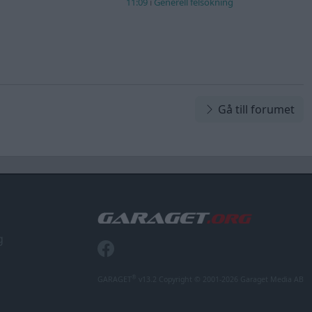
11:09
i
Generell felsökning
Gå till forumet
g
®
GARAGET
v13.2 Copyright © 2001-2026 Garaget Media AB