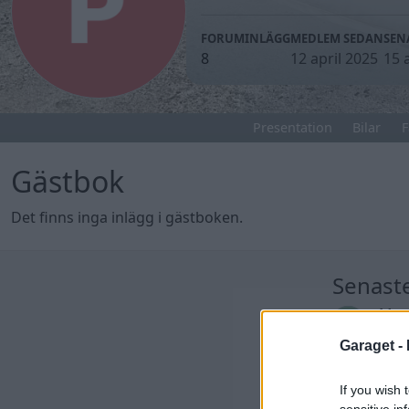
FORUMINLÄGG
MEDLEM SEDAN
SEN
8
12 april 2025
15 
Presentation
Bilar
F
Gästbok
Det finns inga inlägg i gästboken.
Senast
Man
till
Garaget -
Senas
seda
If you wish 
Jag 