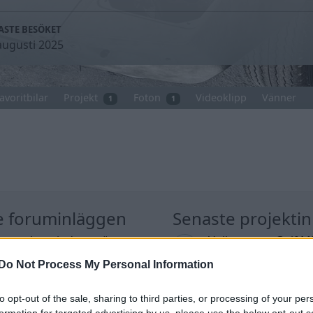
ASTE BESÖKET
augusti 2025
avoritbilar
Projekt
Foton
Videoklipp
Vänner
1
1
e foruminläggen
Senaste projekti
 man ha mindre ström
Volkswagen Golf M
3 svar
 Motorvärmare?
4motion OEM++ me
Do Not Process My Personal Information
inspiration.
te inlägget av
Growe för 1 timme
n
i
El- och hybridbilar
Senaste inlägget av
Stol3
to opt-out of the sale, sharing to third parties, or processing of your per
timmar sedan
i
Projekt
tror att folk köper bil