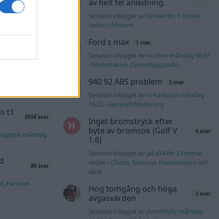
av helt fel anledning.
tids
Senaste inlägget av
Growe för 1 timme
46 svar
sedan
i
Allmänt
nRutegard tisdag
Ford s max
1 svar
Senaste inlägget av
nucken måndag 06:31
ering
i
Motorteknik (Grundläggande)
848 svar
940 92 ABS problem
2 svar
olvo142 måndag
Senaste inlägget av
H-Karlsson måndag
16:23
i
Generell felsökning
s t1
2558 svar
Inget bromstryck efter
byte av bromsok (Golf V
6 svar
nuggels måndag
1.6)
Senaste inlägget av
jaka54 för 2 timmar
d
sedan
i
Chassi, bromsar, transmission och
80 svar
däck
rd_Persson
Hög tomgång och höga
2 svar
avgasvärden
Senaste inlägget av
Jbreitholtz måndag