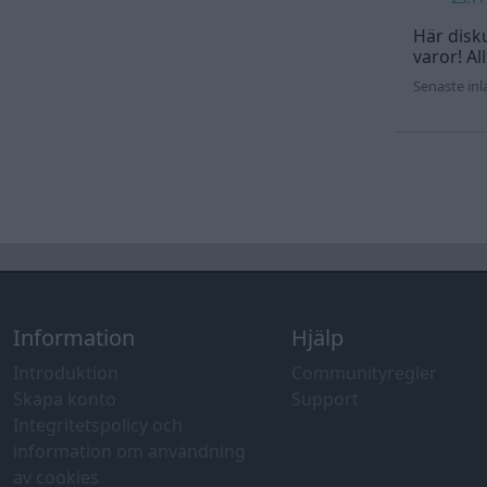
Här disku
varor! Al
Senaste in
Information
Hjälp
Introduktion
Communityregler
Skapa konto
Support
Integritetspolicy och
information om användning
av cookies