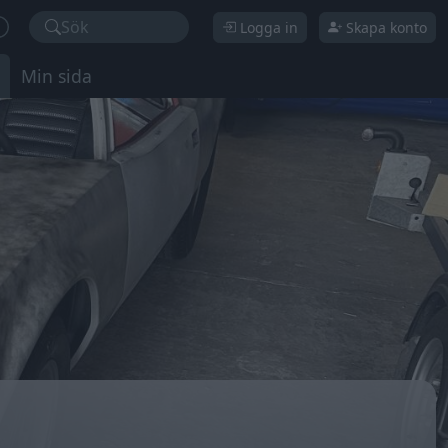
Sök
Logga in
Skapa konto
Min sida