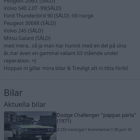
Peugeot 206cc (SÅLD)
Volvo S40 2.0T -99(SÅLD)
Ford Thunderbird 90 (SÅLD) -till norge
Peugeot 306XR (SÅLD)
Volvo 245 (SÅLD)
Mitsu Galant (SÅLD)
med mera.. så ja man har hunnit med en del på sina
år..har även en gammal valiant 63 stående under
reperation. =)
Hoppas ni gillar mina bilar & Trevligt att ni titta förbi!
Bilar
Aktuella bilar
Dodge Challenger
"pappas pärla"
(1971)
3 233 visningar
1 kommentar
30 juni 16