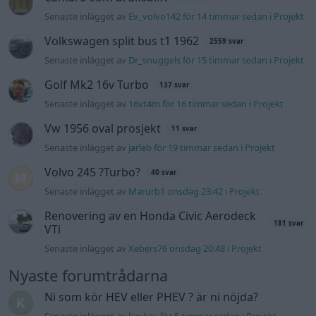
Senaste inlägget av
Ev_volvo142 för 14 timmar sedan
i
Projekt
Volkswagen split bus t1 1962
2559 svar
Senaste inlägget av
Dr_snuggels för 15 timmar sedan
i
Projekt
Golf Mk2 16v Turbo
137 svar
Senaste inlägget av
16vt4m för 16 timmar sedan
i
Projekt
Vw 1956 oval prosjekt
11 svar
Senaste inlägget av
jarleb för 19 timmar sedan
i
Projekt
Volvo 245 ?Turbo?
40 svar
Senaste inlägget av
Marurb1 onsdag 23:42
i
Projekt
Renovering av en Honda Civic Aerodeck
181 svar
VTi
Senaste inlägget av
Xebers76 onsdag 20:48
i
Projekt
Nyaste forumtrådarna
Ni som kör HEV eller PHEV ? är ni nöjda?
Senaste inlägget av
kaykay för 5 timmar sedan
i
Projekt