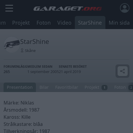
um
Projekt
Foton
Video
StarShine
Min sida
StarShine
Skåne
FORUMINLÄGG
MEDLEM SEDAN
SENASTE BESÖKET
265
1 september 2005
21 april 2019
Presentation
Bilar
Favoritbilar
Projekt
Foton
1
2
Märke: Niklas
Årsmodell: 1987
Kaross: Kille
Strålkastare: blåa
Tillverkningsår: 1987