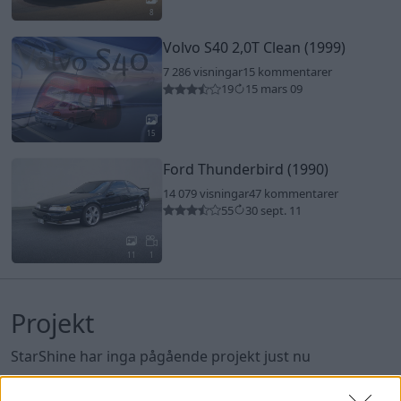
8
Volvo S40 2,0T Clean (1999)
7 286 visningar
15 kommentarer
19
15 mars 09
15
Ford Thunderbird (1990)
14 079 visningar
47 kommentarer
55
30 sept. 11
11
1
Projekt
StarShine har inga pågående projekt just nu
StarShine har ett avslutat projekt