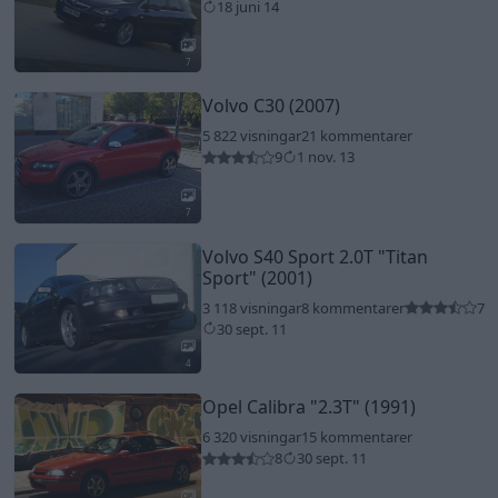
18 juni 14
7
Volvo C30 (2007)
5 822 visningar
21 kommentarer
9
1 nov. 13
7
Volvo S40 Sport 2.0T
"Titan
Sport"
(2001)
3 118 visningar
8 kommentarer
7
30 sept. 11
4
Opel Calibra
"2.3T"
(1991)
6 320 visningar
15 kommentarer
8
30 sept. 11