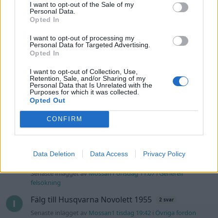
I want to opt-out of the Sale of my
felsökning
Personal Data.
Opted In
Man man ha mindre ström till
4 svar
Motorvärmare?
I want to opt-out of processing my
Personal Data for Targeted Advertising.
Senaste inlägget av
BilFixare för 21 timmar sedan
i
El- och
Opted In
hybridbilar
Inget bromstryck efter byte av bromsok
I want to opt-out of Collection, Use,
6 svar
Retention, Sale, and/or Sharing of my
(Golf V 1.6)
Personal Data that Is Unrelated with the
Purposes for which it was collected.
Senaste inlägget av
jaka54 Igår 09:48
i
Chassi, bromsar,
Opted Out
transmission och däck
Kia Ceed 2017 batteritorsk med jämna
CONFIRM
46 svar
mellanrum. Varför?
Senaste inlägget av
Ansan onsdag 15:29
i
Generell felsökning
Data Deletion
Data Access
Privacy Policy
Övertryck i vevhus, Volvo 940 b230fk
1 svar
Senaste inlägget av
Mossan1 onsdag 11:07
i
Generell
felsökning
Fälg till Husqvarna Novolett 1955
2 svar
Senaste inlägget av
Mossan1 tisdag 19:42
i
Övriga fordon