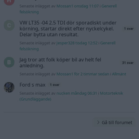
Senaste inlägget av
Mossan1 onsdag 11:07
i
Generell
felsökning
VW LT35 -04 2.5 TDI dör sporadiskt under
körning, startar direkt efter nyckelcykel.
1 svar
Delar bytta utan resultat.
Senaste inlägget av
Jesper328 tisdag 12:52
i
Generell
felsökning
Jag tror att folk köper bil av helt fel
31 svar
anledning.
Senaste inlägget av
Mossan1 för 2 timmar sedan
i
Allmänt
Ford s max
1 svar
Senaste inlägget av
nucken måndag 06:31
i
Motorteknik
(Grundläggande)
Gå till forumet