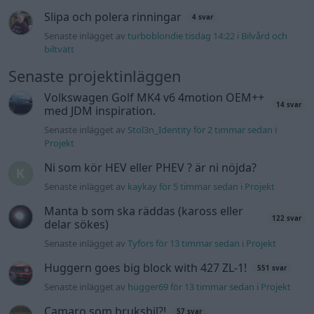
Slipa och polera rinningar
4 svar
Senaste inlägget av
turboblondie tisdag 14:22
i
Bilvård och
biltvätt
Senaste projektinläggen
Volkswagen Golf MK4 v6 4motion OEM++
14 svar
med JDM inspiration.
Senaste inlägget av
Stol3n_Identity för 2 timmar sedan
i
Projekt
Ni som kör HEV eller PHEV ? är ni nöjda?
Senaste inlägget av
kaykay för 5 timmar sedan
i
Projekt
Manta b som ska räddas (kaross eller
122 svar
delar sökes)
Senaste inlägget av
Tyfors för 13 timmar sedan
i
Projekt
Huggern goes big block with 427 ZL-1!
551 svar
Senaste inlägget av
hugger69 för 13 timmar sedan
i
Projekt
Camaro som bruksbil?!
57 svar