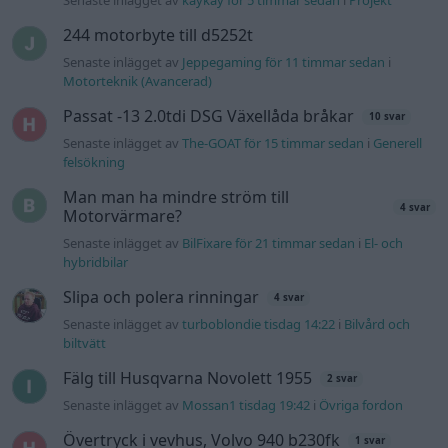
244 motorbyte till d5252t
Senaste inlägget av
Jeppegaming för 11 timmar sedan
i
Motorteknik (Avancerad)
Passat -13 2.0tdi DSG Växellåda bråkar
10 svar
Senaste inlägget av
The-GOAT för 15 timmar sedan
i
Generell
felsökning
Man man ha mindre ström till
4 svar
Motorvärmare?
Senaste inlägget av
BilFixare för 21 timmar sedan
i
El- och
hybridbilar
Slipa och polera rinningar
4 svar
Senaste inlägget av
turboblondie tisdag 14:22
i
Bilvård och
biltvätt
Fälg till Husqvarna Novolett 1955
2 svar
Senaste inlägget av
Mossan1 tisdag 19:42
i
Övriga fordon
Övertryck i vevhus, Volvo 940 b230fk
1 svar