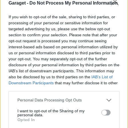
Garaget -
Do Not Process My Personal Information
If you wish to opt-out of the sale, sharing to third parties, or
processing of your personal or sensitive information for
targeted advertising by us, please use the below opt-out
section to confirm your selection. Please note that after your
opt-out request is processed you may continue seeing
Senaste foruminläggen
interest-based ads based on personal information utilized by
us or personal information disclosed to third parties prior to
Detta köpte jag nyss-tråden
9734 svar
your opt-out. You may separately opt-out of the further
Senaste inlägget av
The-GOAT för 1 timme sedan
i
Off topic
disclosure of your personal information by third parties on the
IAB’s list of downstream participants. This information may
Jag tror att folk köper bil av helt fel
31 svar
also be disclosed by us to third parties on the
IAB’s List of
anledning.
Downstream Participants
that may further disclose it to other
Senaste inlägget av
Mossan1 för 2 timmar sedan
i
Allmänt
third parties.
244 motorbyte till d5252t
Personal Data Processing Opt Outs
Senaste inlägget av
Jeppegaming för 11 timmar sedan
i
Motorteknik (Avancerad)
I want to opt-out of the Sharing of my
personal data.
Passat -13 2.0tdi DSG Växellåda bråkar
10 svar
Opted In
Senaste inlägget av
The-GOAT för 15 timmar sedan
i
Generell