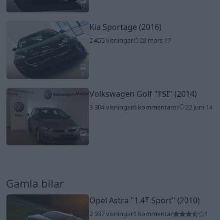
10
Kia Sportage (2016)
2 455 visningar
28 mars 17
5
Volkswagen Golf
"TSI"
(2014)
3 304 visningar
6 kommentarer
22 juni 14
7
Gamla bilar
Opel Astra
"1.4T Sport"
(2010)
2 037 visningar
1 kommentar
1