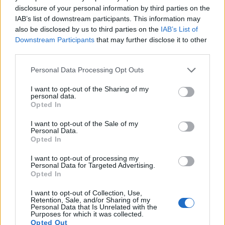
Senaste inlägget av
Ev_volvo142 för 12 timmar sedan
i
Projekt
disclosure of your personal information by third parties on the
IAB’s list of downstream participants. This information may
Volkswagen split bus t1 1962
2559 svar
also be disclosed by us to third parties on the
IAB’s List of
Senaste inlägget av
Dr_snuggels för 13 timmar sedan
i
Projekt
Downstream Participants
that may further disclose it to other
third parties.
Golf Mk2 16v Turbo
137 svar
Senaste inlägget av
16vt4m för 14 timmar sedan
i
Projekt
Personal Data Processing Opt Outs
Vw 1956 oval prosjekt
11 svar
I want to opt-out of the Sharing of my
personal data.
Senaste inlägget av
jarleb för 16 timmar sedan
i
Projekt
Opted In
Volvo 245 ?Turbo?
40 svar
I want to opt-out of the Sale of my
Personal Data.
Senaste inlägget av
Marurb1 onsdag 23:42
i
Projekt
Opted In
Renovering av en Honda Civic Aerodeck
181 svar
VTi
I want to opt-out of processing my
Personal Data for Targeted Advertising.
Senaste inlägget av
Xebers76 onsdag 20:48
i
Projekt
Opted In
Nyaste forumtrådarna
I want to opt-out of Collection, Use,
Retention, Sale, and/or Sharing of my
Ni som kör HEV eller PHEV ? är ni nöjda?
Personal Data that Is Unrelated with the
Purposes for which it was collected.
Senaste inlägget av
kaykay för 2 timmar sedan
i
Projekt
Opted Out