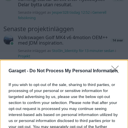
Delar bytta utan resultat.
Senaste inlägget av
Jesper328 tisdag 12:52
i
Generell
felsökning
Senaste projektinläggen
Volkswagen Golf MK4 v6 4motion OEM++
14 svar
med JDM inspiration.
Senaste inlägget av
Stol3n_Identity för 13 minuter sedan
i
Projekt
Ni som kör HEV eller PHEV ? är ni nöjda?
Garaget -
Do Not Process My Personal Information
Senaste inlägget av
kaykay för 2 timmar sedan
i
Projekt
Manta b som ska räddas (kaross eller
If you wish to opt-out of the sale, sharing to third parties, or
122 svar
delar sökes)
processing of your personal or sensitive information for
targeted advertising by us, please use the below opt-out
Senaste inlägget av
Tyfors för 10 timmar sedan
i
Projekt
section to confirm your selection. Please note that after your
Huggern goes big block with 427 ZL-1!
551 svar
opt-out request is processed you may continue seeing
Senaste inlägget av
hugger69 för 11 timmar sedan
i
Projekt
interest-based ads based on personal information utilized by
us or personal information disclosed to third parties prior to
Camaro som bruksbil?!
57 svar
your opt-out. You may separately opt-out of the further