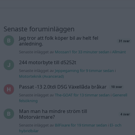
Senaste foruminläggen
Jag tror att folk köper bil av helt fel
31 svar
anledning.
Senaste inlägget av
Mossan1 för 33 minuter sedan
i
Allmänt
244 motorbyte till d5252t
Senaste inlägget av
Jeppegaming för 9 timmar sedan
i
Motorteknik (Avancerad)
Passat -13 2.0tdi DSG Växellåda bråkar
10 svar
Senaste inlägget av
The-GOAT för 13 timmar sedan
i
Generell
felsökning
Man man ha mindre ström till
4 svar
Motorvärmare?
Senaste inlägget av
BilFixare för 19 timmar sedan
i
El- och
hybridbilar