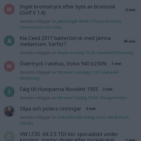
Inget bromstryck efter byte av bromsok
6 svar
(Golf V 1.6)
Senaste inlägget av
jaka54 Igår 09:48
i
Chassi, bromsar,
transmission och däck
Kia Ceed 2017 batteritorsk med jämna
46 svar
mellanrum. Varför?
Senaste inlägget av
Ansan onsdag 15:29
i
Generell felsökning
Övertryck i vevhus, Volvo 940 b230fk
1 svar
Senaste inlägget av
Mossan1 onsdag 11:07
i
Generell
felsökning
Fälg till Husqvarna Novolett 1955
2 svar
Senaste inlägget av
Mossan1 tisdag 19:42
i
Övriga fordon
Slipa och polera rinningar
4 svar
Senaste inlägget av
turboblondie tisdag 14:22
i
Bilvård och
biltvätt
VW LT35 -04 2.5 TDI dör sporadiskt under
körning, startar direkt efter nyckelcykel.
1 svar