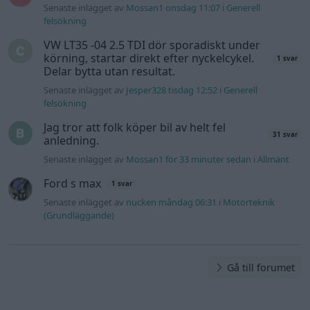
Senaste inlägget av
Mossan1 onsdag 11:07
i
Generell
felsökning
VW LT35 -04 2.5 TDI dör sporadiskt under
körning, startar direkt efter nyckelcykel.
1 svar
Delar bytta utan resultat.
Senaste inlägget av
Jesper328 tisdag 12:52
i
Generell
felsökning
Jag tror att folk köper bil av helt fel
31 svar
anledning.
Senaste inlägget av
Mossan1 för 33 minuter sedan
i
Allmänt
Ford s max
1 svar
Senaste inlägget av
nucken måndag 06:31
i
Motorteknik
(Grundläggande)
Gå till forumet