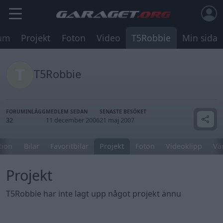
um
Projekt
Foton
Video
T5Robbie
Min sida
T5Robbie
FORUMINLÄGG
MEDLEM SEDAN
SENASTE BESÖKET
32
11 december 2006
21 maj 2007
tion
Bilar
Favoritbilar
Projekt
Foton
Videoklipp
Vä
Projekt
T5Robbie har inte lagt upp något projekt ännu