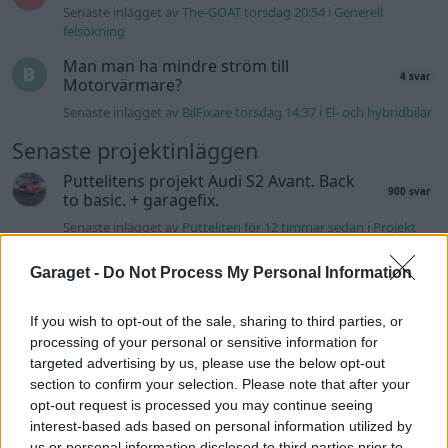
Senaste inlägget av
The-GOAT torsdag 20:54
i
Generell
felsökning
Man man ha mindre ström till
4 svar
Motorvärmare?
Senaste inlägget av
BilFixare torsdag 14:37
i
El- och hybridbilar
Senaste projektinläggen
Puttelitens projekt Audi S2 Avant. Back
900 svar
to basic. + garagefix.
Senaste inlägget av
Putteliten för 12 timmar sedan
i
Projekt
Volkswagen Golf MK4 v6 4motion OEM++
Garaget -
Do Not Process My Personal Information
14 svar
med JDM inspiration.
Senaste inlägget av
Stol3n_Identity Igår 10:06
i
Projekt
If you wish to opt-out of the sale, sharing to third parties, or
Manta b som ska räddas (kaross eller
processing of your personal or sensitive information for
122 svar
delar sökes)
targeted advertising by us, please use the below opt-out
section to confirm your selection. Please note that after your
Senaste inlägget av
Tyfors torsdag 23:25
i
Projekt
opt-out request is processed you may continue seeing
Huggern goes big block with 427 ZL-1!
interest-based ads based on personal information utilized by
551 svar
us or personal information disclosed to third parties prior to