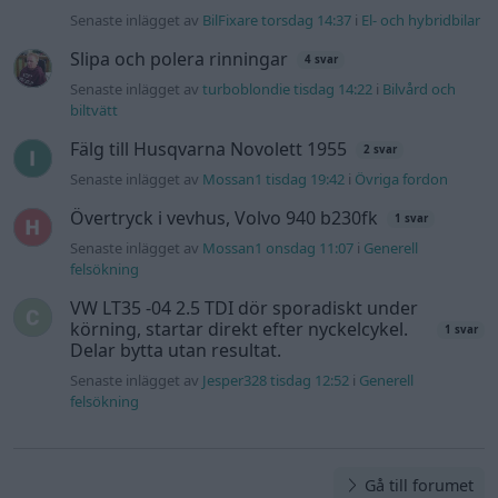
Senaste inlägget av
BilFixare torsdag 14:37
i
El- och hybridbilar
Slipa och polera rinningar
4 svar
Senaste inlägget av
turboblondie tisdag 14:22
i
Bilvård och
biltvätt
Fälg till Husqvarna Novolett 1955
2 svar
Senaste inlägget av
Mossan1 tisdag 19:42
i
Övriga fordon
Övertryck i vevhus, Volvo 940 b230fk
1 svar
Senaste inlägget av
Mossan1 onsdag 11:07
i
Generell
felsökning
VW LT35 -04 2.5 TDI dör sporadiskt under
körning, startar direkt efter nyckelcykel.
1 svar
Delar bytta utan resultat.
Senaste inlägget av
Jesper328 tisdag 12:52
i
Generell
felsökning
Gå till forumet