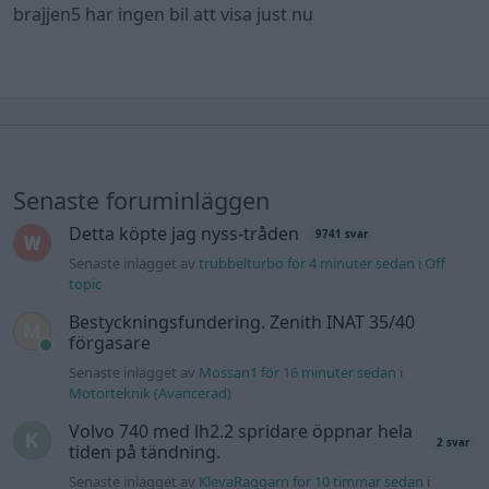
brajjen5 har ingen bil att visa just nu
Senaste foruminläggen
Detta köpte jag nyss-tråden
9741 svar
Senaste inlägget av
trubbelturbo för 4 minuter sedan
i
Off
topic
Bestyckningsfundering. Zenith INAT 35/40
förgasare
Senaste inlägget av
Mossan1 för 16 minuter sedan
i
Motorteknik (Avancerad)
Volvo 740 med lh2.2 spridare öppnar hela
2 svar
tiden på tändning.
Senaste inlägget av
KlevaRaggarn för 10 timmar sedan
i