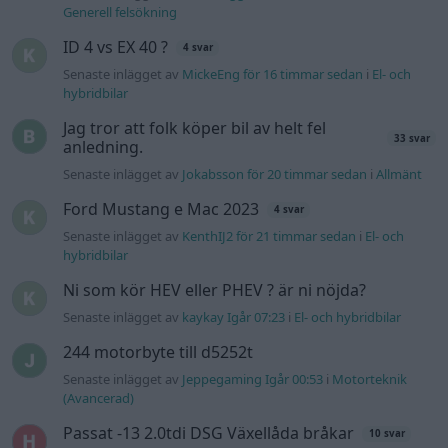
Generell felsökning
ID 4 vs EX 40 ?
4 svar
Senaste inlägget av
MickeEng för 16 timmar sedan
i
El- och
hybridbilar
Jag tror att folk köper bil av helt fel
33 svar
anledning.
Senaste inlägget av
Jokabsson för 20 timmar sedan
i
Allmänt
Ford Mustang e Mac 2023
4 svar
Senaste inlägget av
KenthIJ2 för 21 timmar sedan
i
El- och
hybridbilar
Ni som kör HEV eller PHEV ? är ni nöjda?
Senaste inlägget av
kaykay Igår 07:23
i
El- och hybridbilar
244 motorbyte till d5252t
Senaste inlägget av
Jeppegaming Igår 00:53
i
Motorteknik
(Avancerad)
Passat -13 2.0tdi DSG Växellåda bråkar
10 svar