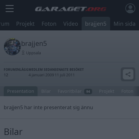
rum
Projekt
Foton
Video
brajjen5
Min sida
brajjen5
Uppsala
FORUMINLÄGG
MEDLEM SEDAN
SENASTE BESÖKET
12
4 januari 2009
11 juli 2011
Presentation
Bilar
Favoritbilar
Projekt
Foton
94
brajjen5 har inte presenterat sig ännu
Bilar