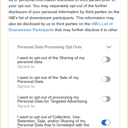
Senaste inlägget av
hugger69 torsdag 23:01
i
Projekt
your opt-out. You may separately opt-out of the further
Camaro som bruksbil?!
57 svar
disclosure of your personal information by third parties on the
IAB’s list of downstream participants. This information may
Senaste inlägget av
Ev_volvo142 torsdag 22:10
i
Projekt
also be disclosed by us to third parties on the
IAB’s List of
Volkswagen split bus t1 1962
2559 svar
Downstream Participants
that may further disclose it to other
third parties.
Senaste inlägget av
Dr_snuggels torsdag 21:09
i
Projekt
Golf Mk2 16v Turbo
Personal Data Processing Opt Outs
137 svar
Senaste inlägget av
16vt4m torsdag 19:51
i
Projekt
I want to opt-out of the Sharing of my
personal data.
Vw 1956 oval prosjekt
11 svar
Opted In
Senaste inlägget av
jarleb torsdag 17:26
i
Projekt
I want to opt-out of the Sale of my
Volvo 245 ?Turbo?
Personal Data.
40 svar
Opted In
Senaste inlägget av
Marurb1 onsdag 23:42
i
Projekt
I want to opt-out of processing my
Renovering av en Honda Civic Aerodeck
Personal Data for Targeted Advertising.
181 svar
VTi
Opted In
Senaste inlägget av
Xebers76 onsdag 20:48
i
Projekt
I want to opt-out of Collection, Use,
Retention, Sale, and/or Sharing of my
Nyaste forumtrådarna
Personal Data that Is Unrelated with the