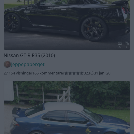
20
4
Nissan GT-R R35 (2010)
Jeppepaberget
27 154 visningar
165 kommentarer
323
31 jan. 20