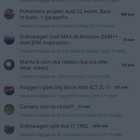
Senaste inlägget av
jarleb för 6 timmar sedan
i
Projekt
Puttelitens projekt Audi S2 Avant. Back
900 svar
to basic. + garagefix.
Senaste inlägget av
Putteliten fredag 22:10
i
Projekt
Volkswagen Golf MK4 v6 4motion OEM++
14 svar
med JDM inspiration.
Senaste inlägget av
Stol3n_Identity fredag 10:06
i
Projekt
Manta b som ska räddas (kaross eller
122 svar
delar sökes)
Senaste inlägget av
Tyfors torsdag 23:25
i
Projekt
Huggern goes big block with 427 ZL-1!
551 svar
Senaste inlägget av
hugger69 torsdag 23:01
i
Projekt
Camaro som bruksbil?!
57 svar
Senaste inlägget av
Ev_volvo142 torsdag 22:10
i
Projekt
Volkswagen split bus t1 1962
2559 svar
Senaste inlägget av
Dr_snuggels torsdag 21:09
i
Projekt