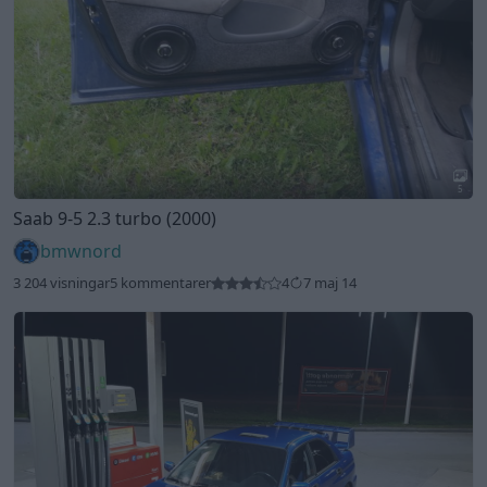
5
Saab 9-5 2.3 turbo (2000)
bmwnord
3 204 visningar
5 kommentarer
4
7 maj 14