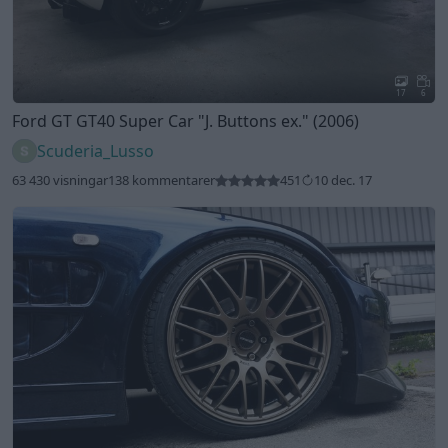
17
6
Ford GT GT40 Super Car
"J. Buttons ex."
(2006)
Scuderia_Lusso
63 430 visningar
138 kommentarer
451
10 dec. 17