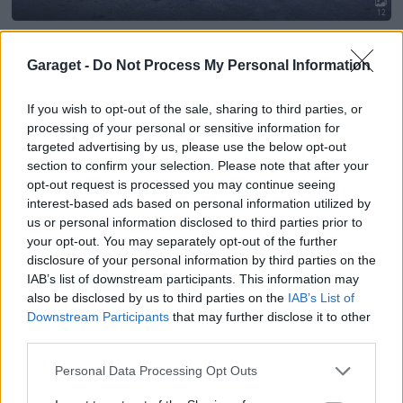
12
Saab 9-3 Aero (2005)
Asplundarn
Garaget -
Do Not Process My Personal Information
5 210 visningar
18 kommentarer
15
19 april 13
If you wish to opt-out of the sale, sharing to third parties, or
processing of your personal or sensitive information for
targeted advertising by us, please use the below opt-out
section to confirm your selection. Please note that after your
opt-out request is processed you may continue seeing
interest-based ads based on personal information utilized by
us or personal information disclosed to third parties prior to
your opt-out. You may separately opt-out of the further
disclosure of your personal information by third parties on the
IAB’s list of downstream participants. This information may
also be disclosed by us to third parties on the
IAB’s List of
Downstream Participants
that may further disclose it to other
third parties.
Personal Data Processing Opt Outs
20
Saab 9-3 Aero SC V6
"Chipiluring"
(2006)