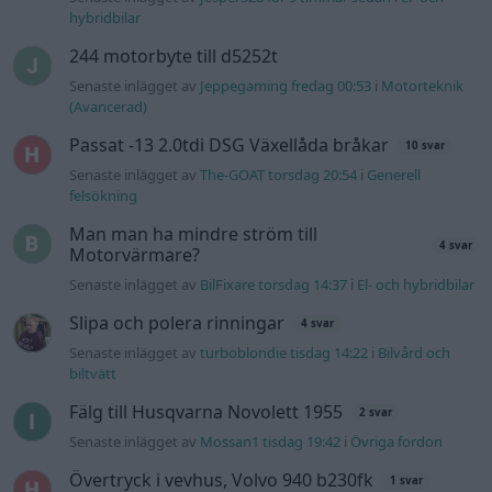
hybridbilar
244 motorbyte till d5252t
Senaste inlägget av
Jeppegaming fredag 00:53
i
Motorteknik
(Avancerad)
Passat -13 2.0tdi DSG Växellåda bråkar
10 svar
Senaste inlägget av
The-GOAT torsdag 20:54
i
Generell
felsökning
Man man ha mindre ström till
4 svar
Motorvärmare?
Senaste inlägget av
BilFixare torsdag 14:37
i
El- och hybridbilar
Slipa och polera rinningar
4 svar
Senaste inlägget av
turboblondie tisdag 14:22
i
Bilvård och
biltvätt
Fälg till Husqvarna Novolett 1955
2 svar
Senaste inlägget av
Mossan1 tisdag 19:42
i
Övriga fordon
Övertryck i vevhus, Volvo 940 b230fk
1 svar