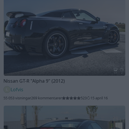
17
2
Nissan GT-R
"Alpha 9"
(2012)
Lofvis
55 053 visningar
269 kommentarer
523
15 april 16