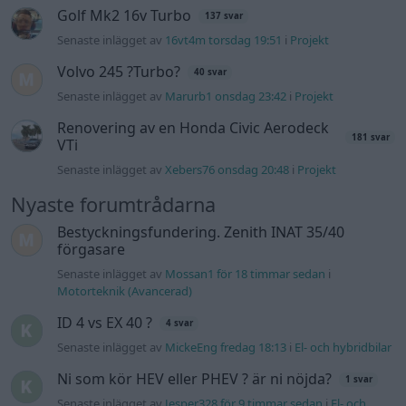
Golf Mk2 16v Turbo
137 svar
Senaste inlägget av
16vt4m torsdag 19:51
i
Projekt
Volvo 245 ?Turbo?
40 svar
Senaste inlägget av
Marurb1 onsdag 23:42
i
Projekt
Renovering av en Honda Civic Aerodeck
181 svar
VTi
Senaste inlägget av
Xebers76 onsdag 20:48
i
Projekt
Nyaste forumtrådarna
Bestyckningsfundering. Zenith INAT 35/40
förgasare
Senaste inlägget av
Mossan1 för 18 timmar sedan
i
Motorteknik (Avancerad)
ID 4 vs EX 40 ?
4 svar
Senaste inlägget av
MickeEng fredag 18:13
i
El- och hybridbilar
Ni som kör HEV eller PHEV ? är ni nöjda?
1 svar
Senaste inlägget av
Jesper328 för 9 timmar sedan
i
El- och