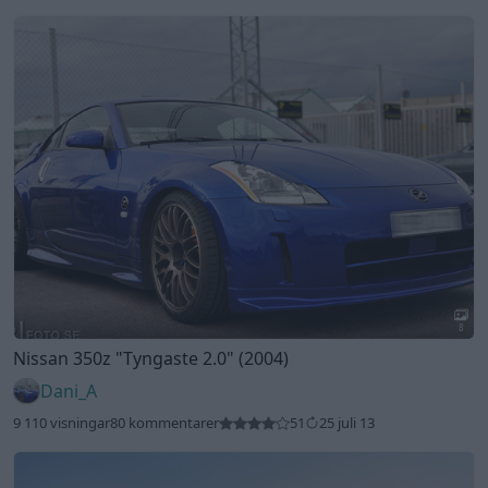
8
Nissan 350z
"Tyngaste 2.0"
(2004)
Dani_A
9 110 visningar
80 kommentarer
51
25 juli 13