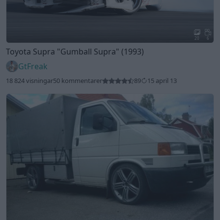
20
6
Toyota Supra
"Gumball Supra"
(1993)
GtFreak
18 824 visningar
50 kommentarer
89
15 april 13