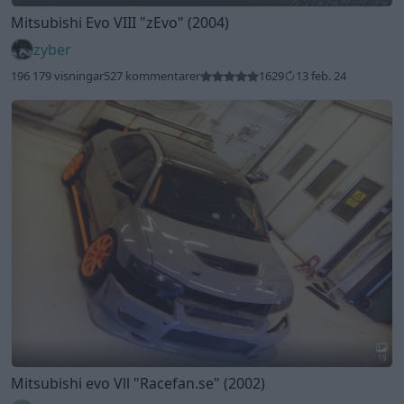
Mitsubishi Evo VIII
"zEvo"
(2004)
zyber
196 179 visningar
527 kommentarer
1629
13 feb. 24
19
Mitsubishi evo Vll
"Racefan.se"
(2002)