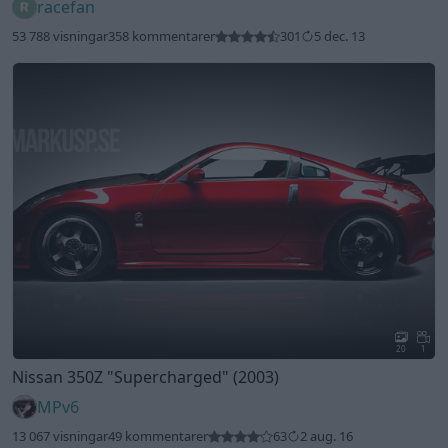
racefan
53 788 visningar
358 kommentarer
301
5 dec. 13
20
1
Nissan 350Z
"Supercharged"
(2003)
MPv6
13 067 visningar
49 kommentarer
63
2 aug. 16