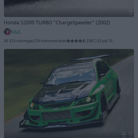
16
Honda S2000 TURBO
"ChargeSpeeder"
(2002)
IdaL
30 323 visningar
279 kommentarer
238
23 juli 15
20
2