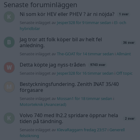
Senaste foruminläggen
Ni som kör HEV eller PHEV ? är ni nöjda?
1 svar
Senaste inlägget av
Jesper328 för 9 timmar sedan
i
El- och
hybridbilar
Jag tror att folk köper bil av helt fel
36 svar
anledning.
Senaste inlägget av
The-GOAT för 14 timmar sedan
i
Allmänt
Detta köpte jag nyss-tråden
9743 svar
Senaste inlägget av
Jesper328 för 16 timmar sedan
i
Off topic
Bestyckningsfundering. Zenith INAT 35/40
förgasare
Senaste inlägget av
Mossan1 för 18 timmar sedan
i
Motorteknik (Avancerad)
Volvo 740 med lh2.2 spridare öppnar hela
2 svar
tiden på tändning.
Senaste inlägget av
KlevaRaggarn fredag 23:57
i
Generell
felsökning