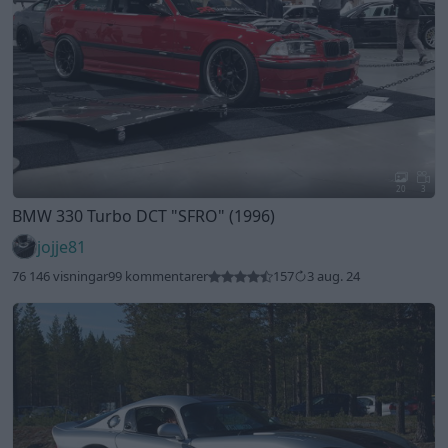
20
3
BMW 330 Turbo DCT
"SFRO"
(1996)
jojje81
76 146 visningar
99 kommentarer
157
3 aug. 24