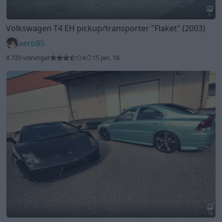
6
Volkswagen T4 EH pickup/transporter
"Flaket"
(2003)
aero85
8 720 visningar
4
15 jan. 18
16