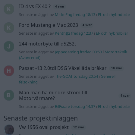
ID 4 vs EX 40 ?
4 svar
Senaste inlägget av
MickeEng fredag 18:13
i
El- och hybridbilar
Ford Mustang e Mac 2023
4 svar
Senaste inlägget av
KenthIJ2 fredag 12:37
i
El- och hybridbilar
244 motorbyte till d5252t
Senaste inlägget av
Jeppegaming fredag 00:53
i
Motorteknik
(Avancerad)
Passat -13 2.0tdi DSG Växellåda bråkar
10 svar
Senaste inlägget av
The-GOAT torsdag 20:54
i
Generell
felsökning
Man man ha mindre ström till
4 svar
Motorvärmare?
Senaste inlägget av
BilFixare torsdag 14:37
i
El- och hybridbilar
Senaste projektinläggen
Vw 1956 oval prosjekt
12 svar