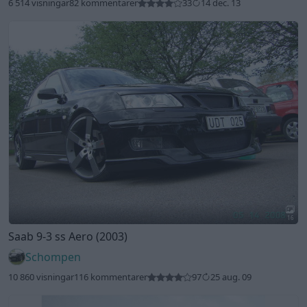
6 514 visningar
82 kommentarer
33
14 dec. 13
16
Saab 9-3 ss Aero (2003)
Schompen
10 860 visningar
116 kommentarer
97
25 aug. 09