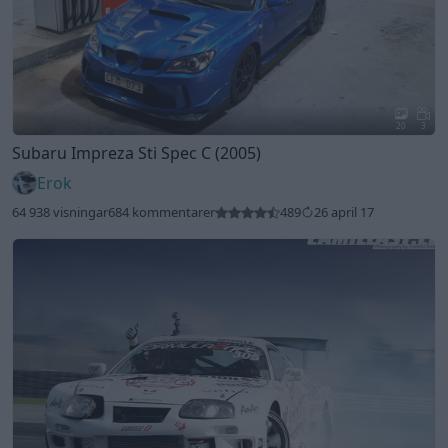
20
3
Subaru Impreza Sti Spec C (2005)
Erok
64 938 visningar
684 kommentarer
489
26 april 17