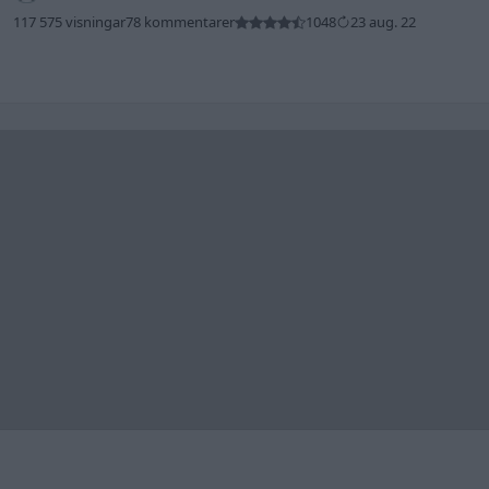
117 575 visningar
78 kommentarer
1048
23 aug. 22