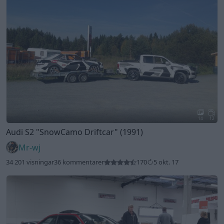
14
12
Audi S2
"SnowCamo Driftcar"
(1991)
Mr-wj
34 201 visningar
36 kommentarer
170
5 okt. 17