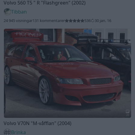
Volvo S60 T5 " R
"Flashgreen"
(2002)
Tibban
24 945 visningar
131 kommentarer
536
30 jan. 16
20
Volvo V70N
"M-våfflan"
(2004)
Brinka