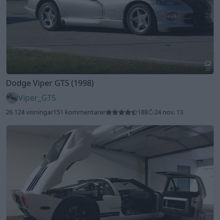
20
Dodge Viper GTS (1998)
Viper_GTS
26 124 visningar
151 kommentarer
188
24 nov. 13