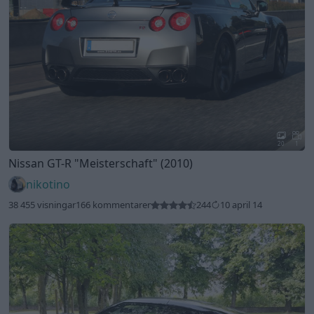
20
1
Nissan GT-R
"Meisterschaft"
(2010)
nikotino
38 455 visningar
166 kommentarer
244
10 april 14