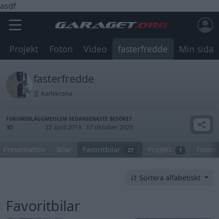
asdf
Projekt
Foton
Video
fasterfredde
Min sida
fasterfredde
Karlskrona
FORUMINLÄGG
MEDLEM SEDAN
SENASTE BESÖKET
30
22 april 2013
17 oktober 2025
Presentation
Bilar
Favoritbilar
Projekt
Foton
27
1
Sortera alfabetiskt
Favoritbilar