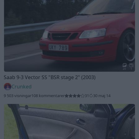
20
1
Saab 9-3 Vector SS
"BSR stage 2"
(2003)
Crunked
9 503 visningar
108 kommentarer
31
30 maj 14