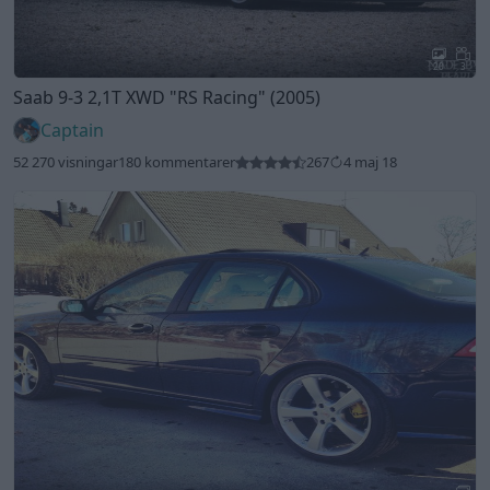
20
3
Saab 9-3 2,1T XWD
"RS Racing"
(2005)
Captain
52 270 visningar
180 kommentarer
267
4 maj 18