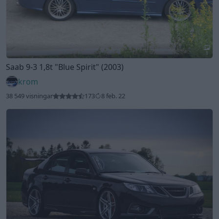
8
Saab 9-3 1,8t
"Blue Spirit"
(2003)
krom
38 549 visningar
173
8 feb. 22