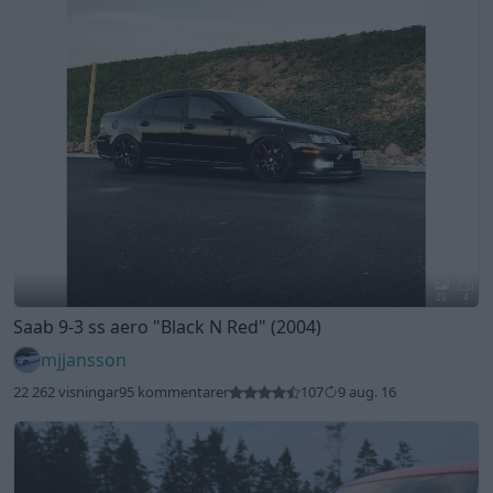
20
4
Saab 9-3 ss aero
"Black N Red"
(2004)
mjjansson
22 262 visningar
95 kommentarer
107
9 aug. 16