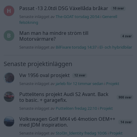
Passat -13 2.0tdi DSG Växellåda bråkar
10 svar
Senaste inlägget av
The-GOAT torsdag 20:54
i
Generell
felsökning
Man man ha mindre ström till
4 svar
Motorvärmare?
Senaste inlägget av
BilFixare torsdag 14:37
i
El- och hybridbilar
Senaste projektinläggen
Vw 1956 oval prosjekt
12 svar
Senaste inlägget av
jarleb för 12 timmar sedan
i
Projekt
Puttelitens projekt Audi S2 Avant. Back
900 svar
to basic. + garagefix.
Senaste inlägget av
Putteliten fredag 22:10
i
Projekt
Volkswagen Golf MK4 v6 4motion OEM++
14 svar
med JDM inspiration.
Senaste inlägget av
Stol3n_Identity fredag 10:06
i
Projekt