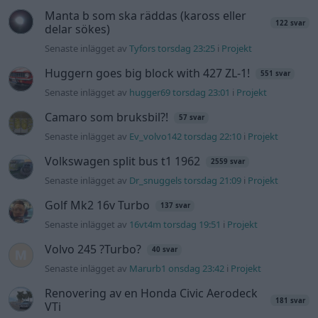
Manta b som ska räddas (kaross eller
122 svar
delar sökes)
Senaste inlägget av
Tyfors torsdag 23:25
i
Projekt
Huggern goes big block with 427 ZL-1!
551 svar
Senaste inlägget av
hugger69 torsdag 23:01
i
Projekt
Camaro som bruksbil?!
57 svar
Senaste inlägget av
Ev_volvo142 torsdag 22:10
i
Projekt
Volkswagen split bus t1 1962
2559 svar
Senaste inlägget av
Dr_snuggels torsdag 21:09
i
Projekt
Golf Mk2 16v Turbo
137 svar
Senaste inlägget av
16vt4m torsdag 19:51
i
Projekt
Volvo 245 ?Turbo?
40 svar
Senaste inlägget av
Marurb1 onsdag 23:42
i
Projekt
Renovering av en Honda Civic Aerodeck
181 svar
VTi