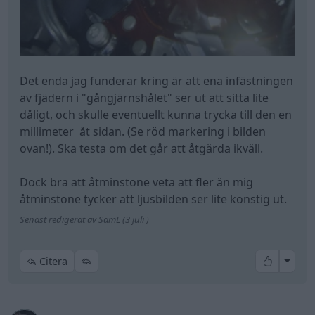
Det enda jag funderar kring är att ena infästningen
av fjädern i "gångjärnshålet" ser ut att sitta lite
dåligt, och skulle eventuellt kunna trycka till den en
millimeter åt sidan. (Se röd markering i bilden
ovan!). Ska testa om det går att åtgärda ikväll.
Dock bra att åtminstone veta att fler än mig
åtminstone tycker att ljusbilden ser lite konstig ut.
Senast redigerat av SamL (3 juli )
All re
Citera