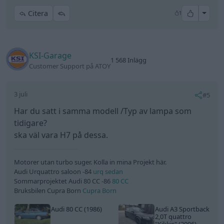
All re
Citera
1
KSI-Garage
1 568 Inlägg
Customer Support på ATOY
3 juli
#5
Har du satt i samma modell /Typ av lampa som
tidigare?
ska väl vara H7 på dessa.
Motorer utan turbo suger. Kolla in mina Projekt här.
Audi Urquattro saloon -84
urq sedan
Sommarprojektet Audi 80 CC -86
80 CC
Bruksbilen Cupra Born
Cupra Born
Audi 80 CC (1986)
Audi A3 Sportback
2,0T quattro
"Kikkis"
(2006)