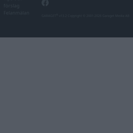
förslag
Felanmälan
®
GARAGET
v13.2 Copyright © 2001-2026 Garaget Media AB