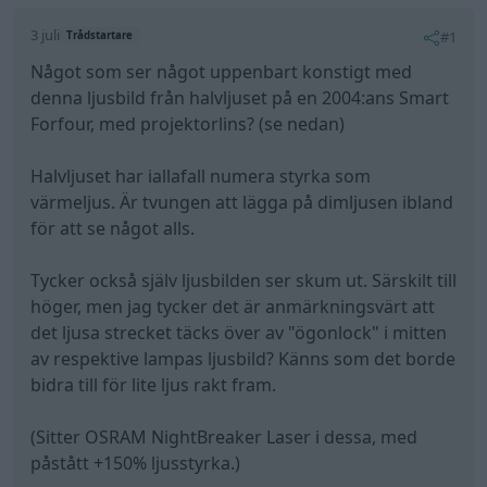
3 juli
#1
Trådstartare
Något som ser något uppenbart konstigt med
denna ljusbild från halvljuset på en 2004:ans Smart
Forfour, med projektorlins? (se nedan)
Halvljuset har iallafall numera styrka som
värmeljus. Är tvungen att lägga på dimljusen ibland
för att se något alls.
Tycker också själv ljusbilden ser skum ut. Särskilt till
höger, men jag tycker det är anmärkningsvärt att
det ljusa strecket täcks över av "ögonlock" i mitten
av respektive lampas ljusbild? Känns som det borde
bidra till för lite ljus rakt fram.
(Sitter OSRAM NightBreaker Laser i dessa, med
påstått +150% ljusstyrka.)