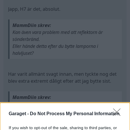
Japp, H7 är det, absolut.
MammDiin skrev:
Kan även vara problem med att reflektorn är
sönderbränd.
Eller hände detta efter du bytte lamporna i
halvljuset?
Har varit allmänt svagt innan, men tyckte nog det
blev extra extremt dåligt efter att jag bytte sist.
MammDiin skrev:
Tycker även utsidan av reflektorn ser konstig ut,
borde vara blank eller brun.
Garaget -
Do Not Process My Personal Information
Men ser ut som om det skulle vara någon
vit/gråaktigt massa närmast lamphållaren.
If you wish to opt-out of the sale, sharing to third parties, or