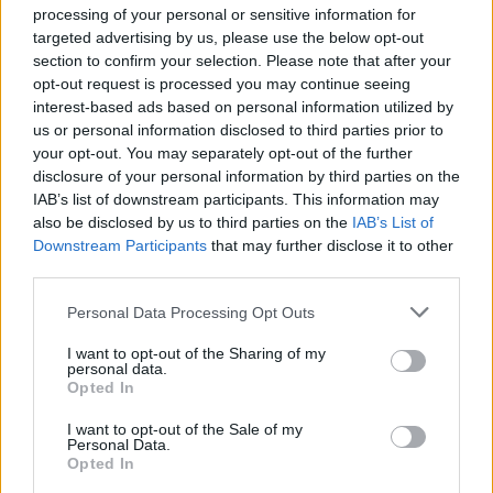
Är det bilden som gör att det ser konstigt ut eller har
processing of your personal or sensitive information for
någon gjort något med halvljuset?
targeted advertising by us, please use the below opt-out
section to confirm your selection. Please note that after your
opt-out request is processed you may continue seeing
interest-based ads based on personal information utilized by
Funderade lite på det där också i förbifarten. Ser ju
us or personal information disclosed to third parties prior to
rätt skumt ut. Kan det månne se ut så om
your opt-out. You may separately opt-out of the further
reflektorn blivit sönderbränd?
disclosure of your personal information by third parties on the
IAB’s list of downstream participants. This information may
Får se om jag kan se detta bättre ...
also be disclosed by us to third parties on the
IAB’s List of
Downstream Participants
that may further disclose it to other
Senast redigerat av SamL (3 juli )
third parties.
Personal Data Processing Opt Outs
All re
Citera
I want to opt-out of the Sharing of my
personal data.
Opted In
MammDiin
2 092 Inlägg
I want to opt-out of the Sale of my
Personal Data.
Opted In
4 juli