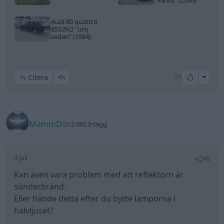
Audi 80 quattro
8532N2
"urq
sedan"
(1984)
All re
Citera
1
MammDiin
2 092 Inlägg
3 juli
#6
Kan även vara problem med att reflektorn är
sönderbränd.
Eller hände detta efter du bytte lamporna i
halvljuset?