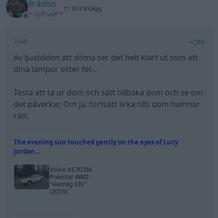
Brådhis
11 314 Inlägg
* Voff voff *
3 juli
#4
Av ljusbilden att döma ser det helt klart ut som att
dina lampor sitter fel...
Testa att ta ur dom och sätt tillbaka dom och se om
det påverkar. Om ja, fortsätt lirka tills dom hamnar
rätt.
The evening sun touched gently on the eyes of Lucy
Jordan...
Volvo XC70 D4
Polestar AWD
"Hemlig XIV"
(2015)