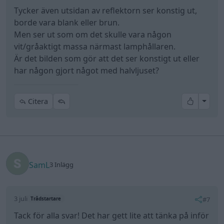
Tycker även utsidan av reflektorn ser konstig ut,
borde vara blank eller brun.
Men ser ut som om det skulle vara någon
vit/gråaktigt massa närmast lamphållaren.
Är det bilden som gör att det ser konstigt ut eller
har någon gjort något med halvljuset?
All re
Citera
SamL
3 Inlägg
3 juli
#7
Trådstartare
Tack för alla svar! Det har gett lite att tänka på inför