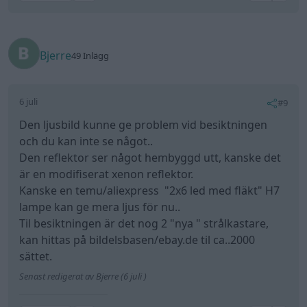
Bjerre
49 Inlägg
6 juli
#9
Den ljusbild kunne ge problem vid besiktningen
och du kan inte se något..
Den reflektor ser något hembyggd utt, kanske det
är en modifiserat xenon reflektor.
Kanske en temu/aliexpress "2x6 led med fläkt" H7
lampe kan ge mera ljus för nu..
Til besiktningen är det nog 2 "nya " strålkastare,
kan hittas på bildelsbasen/ebay.de til ca..2000
sättet.
Senast redigerat av Bjerre (6 juli )