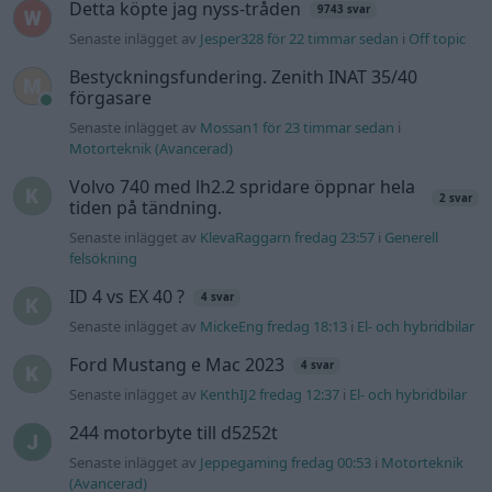
Detta köpte jag nyss-tråden
9743 svar
Senaste inlägget av
Jesper328 för 22 timmar sedan
i
Off topic
Bestyckningsfundering. Zenith INAT 35/40
förgasare
Senaste inlägget av
Mossan1 för 23 timmar sedan
i
Motorteknik (Avancerad)
Volvo 740 med lh2.2 spridare öppnar hela
2 svar
tiden på tändning.
Senaste inlägget av
KlevaRaggarn fredag 23:57
i
Generell
felsökning
ID 4 vs EX 40 ?
4 svar
Senaste inlägget av
MickeEng fredag 18:13
i
El- och hybridbilar
Ford Mustang e Mac 2023
4 svar
Senaste inlägget av
KenthIJ2 fredag 12:37
i
El- och hybridbilar
244 motorbyte till d5252t
Senaste inlägget av
Jeppegaming fredag 00:53
i
Motorteknik
(Avancerad)