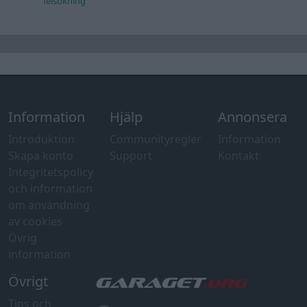
felsökning
Information
Hjälp
Annonsera
Introduktion
Communityregler
Information
Skapa konto
Support
Kontakt
Integritetspolicy
och information
om användning
av cookies
Övrig
information
Övrigt
Tips och