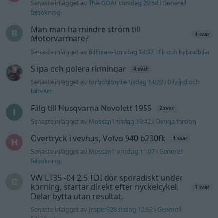
Senaste inlägget av
The-GOAT torsdag 20:54
i
Generell
felsökning
Man man ha mindre ström till
4 svar
Motorvärmare?
Senaste inlägget av
BilFixare torsdag 14:37
i
El- och hybridbilar
Slipa och polera rinningar
4 svar
Senaste inlägget av
turboblondie tisdag 14:22
i
Bilvård och
biltvätt
Fälg till Husqvarna Novolett 1955
2 svar
Senaste inlägget av
Mossan1 tisdag 19:42
i
Övriga fordon
Övertryck i vevhus, Volvo 940 b230fk
1 svar
Senaste inlägget av
Mossan1 onsdag 11:07
i
Generell
felsökning
VW LT35 -04 2.5 TDI dör sporadiskt under
körning, startar direkt efter nyckelcykel.
1 svar
Delar bytta utan resultat.
Senaste inlägget av
Jesper328 tisdag 12:52
i
Generell