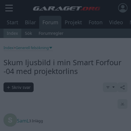
Start
Bilar
Forum
Projekt
Foton
Video
Index
Sök
Forumregler
Index
>
Generell felsökning
Skum ljusbild i min Smart Forfour
-04 med projektorlins
Skriv svar
SamL
3 Inlägg