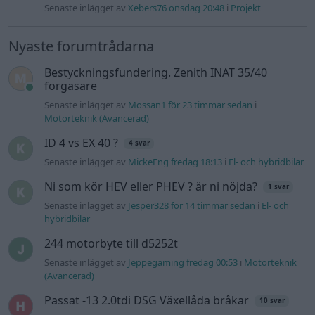
Senaste inlägget av
Xebers76 onsdag 20:48
i
Projekt
Nyaste forumtrådarna
Bestyckningsfundering. Zenith INAT 35/40
förgasare
Senaste inlägget av
Mossan1 för 23 timmar sedan
i
Motorteknik (Avancerad)
ID 4 vs EX 40 ?
4 svar
Senaste inlägget av
MickeEng fredag 18:13
i
El- och hybridbilar
Ni som kör HEV eller PHEV ? är ni nöjda?
1 svar
Senaste inlägget av
Jesper328 för 14 timmar sedan
i
El- och
hybridbilar
244 motorbyte till d5252t
Senaste inlägget av
Jeppegaming fredag 00:53
i
Motorteknik
(Avancerad)
Passat -13 2.0tdi DSG Växellåda bråkar
10 svar