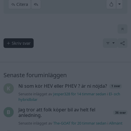
All re
Citera
Skriv svar
Senaste foruminläggen
Ni som kör HEV eller PHEV ? är ni nöjda?
1 svar
Senaste inlägget av
Jesper328 för 14 timmar sedan
i
El- och
hybridbilar
Jag tror att folk köper bil av helt fel
36 svar
anledning.
Senaste inlägget av
The-GOAT för 20 timmar sedan
i
Allmänt