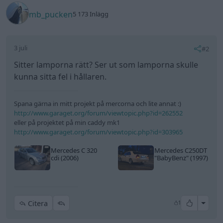
mb_pucken
5 173 Inlägg
3 juli
#2
Sitter lamporna rätt? Ser ut som lamporna skulle
kunna sitta fel i hållaren.
Spana gärna in mitt projekt på mercorna och lite annat :)
http://www.garaget.org/forum/viewtopic.php?id=262552
eller på projektet på min caddy mk1
http://www.garaget.org/forum/viewtopic.php?id=303965
Mercedes C 320
Mercedes C250DT
cdi (2006)
"BabyBenz"
(1997)
All re
Citera
1