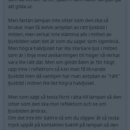
har någon gjort något med halvljuset?
att glida ur.
Men fastän lampan inte sitter som den ska så
Funderade lite på det där också i förbifarten. Ser ju
brukar man få delvis antydan av rätt ljusbild i
rätt skumt ut. Kan det månne se ut så om reflektorn
mitten, men verkar inte stämma alls i mitten av
blivit sönderbränd?
ljusbilden utan det är som du säger som ögonlock.
Men högra halvljuset har lite starkare ljus i mitten
Får se om jag kan se detta bättre ...
som är i linje med avskärningen till höger så verkar
vara lite rätt där. Men om glödtråden är för högt
upp inne i reflektorn så kan man få liknande
ljusbild men då vanligen har man antydan av ''rätt''
ljusbild i mitten lite likt högra halvljuset.
Men som sagt så testa först rätta till lampan så den
sitter som den ska mot reflektorn och se om
ljusbilden ändras.
Om det inte blir bättre så om du slipper åt så testa
tryck uppåt på kontakten baktill på lampan så den