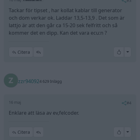
#3
Tackar för tipset , har kollat kablar till generator
och dom verkar ok. Laddar 13,5-13,9 . Det som är
lattjo är att den går ca 15-20 sek felfritt och så
kommer det en dipp. Kan det vara ecu:n ?
All re
Citera
zzr94092
4 629 Inlägg
16 maj
#4
Enklare att läsa av ev,felcoder.
All re
Citera