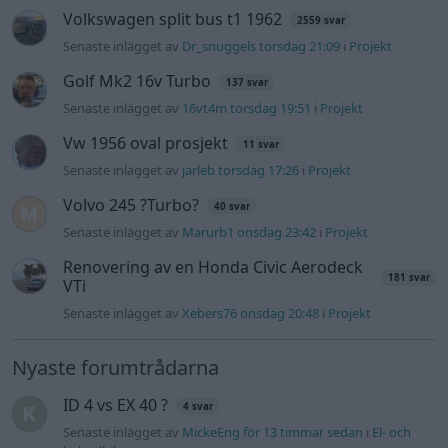
Volkswagen split bus t1 1962
2559 svar
Senaste inlägget av
Dr_snuggels torsdag 21:09
i
Projekt
Golf Mk2 16v Turbo
137 svar
Senaste inlägget av
16vt4m torsdag 19:51
i
Projekt
Vw 1956 oval prosjekt
11 svar
Senaste inlägget av
jarleb torsdag 17:26
i
Projekt
Volvo 245 ?Turbo?
40 svar
Senaste inlägget av
Marurb1 onsdag 23:42
i
Projekt
Renovering av en Honda Civic Aerodeck
181 svar
VTi
Senaste inlägget av
Xebers76 onsdag 20:48
i
Projekt
Nyaste forumtrådarna
ID 4 vs EX 40 ?
4 svar
Senaste inlägget av
MickeEng för 13 timmar sedan
i
El- och