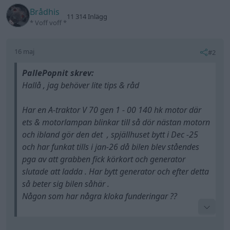
Brådhis
11 314 Inlägg
* Voff voff *
16 maj
#2
PallePopnit skrev:
Hallå , jag behöver lite tips & råd
Har en A-traktor V 70 gen 1 - 00 140 hk motor där
ets & motorlampan blinkar till så dör nästan motorn
och ibland gör den det , spjällhuset bytt i Dec -25
och har funkat tills i jan-26 då bilen blev ståendes
pga av att grabben fick körkort och generator
slutade att ladda . Har bytt generator och efter detta
så beter sig bilen såhär .
Någon som har några kloka funderingar ??
Tack på förhand ?