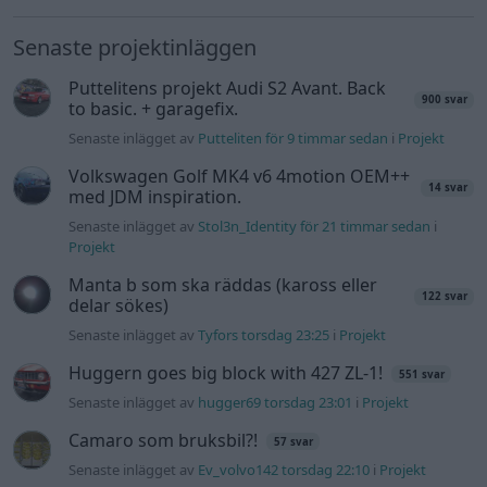
Senaste projektinläggen
Puttelitens projekt Audi S2 Avant. Back
900 svar
to basic. + garagefix.
Senaste inlägget av
Putteliten för 9 timmar sedan
i
Projekt
Volkswagen Golf MK4 v6 4motion OEM++
14 svar
med JDM inspiration.
Senaste inlägget av
Stol3n_Identity för 21 timmar sedan
i
Projekt
Manta b som ska räddas (kaross eller
122 svar
delar sökes)
Senaste inlägget av
Tyfors torsdag 23:25
i
Projekt
Huggern goes big block with 427 ZL-1!
551 svar
Senaste inlägget av
hugger69 torsdag 23:01
i
Projekt
Camaro som bruksbil?!
57 svar
Senaste inlägget av
Ev_volvo142 torsdag 22:10
i
Projekt