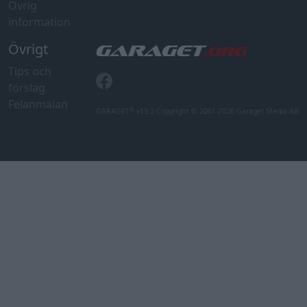
Övrig
information
Övrigt
Tips och
förslag
Felanmälan
®
GARAGET
v13.2 Copyright © 2001-2026 Garaget Media AB