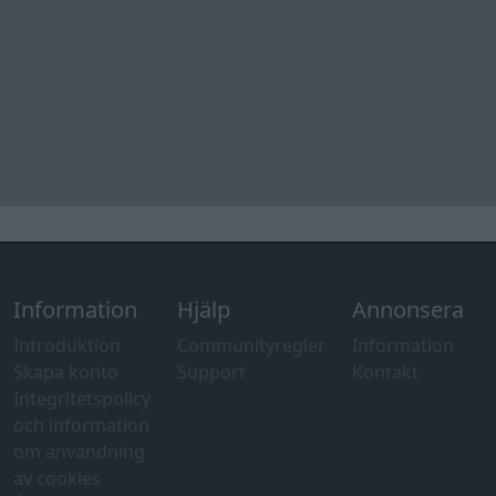
Information
Hjälp
Annonsera
Introduktion
Communityregler
Information
Skapa konto
Support
Kontakt
Integritetspolicy
och information
om användning
av cookies