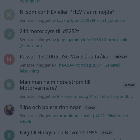
hybridbilar
Ni som kör HEV eller PHEV ? är ni nöjda?
Senaste inlägget av
kaykay Igår 07:23
i
El- och hybridbilar
244 motorbyte till d5252t
Senaste inlägget av
Jeppegaming Igår 00:53
i
Motorteknik
(Avancerad)
Passat -13 2.0tdi DSG Växellåda bråkar
10 svar
Senaste inlägget av
The-GOAT torsdag 20:54
i
Generell
felsökning
Man man ha mindre ström till
4 svar
Motorvärmare?
Senaste inlägget av
BilFixare torsdag 14:37
i
El- och hybridbilar
Slipa och polera rinningar
4 svar
Senaste inlägget av
turboblondie tisdag 14:22
i
Bilvård och
biltvätt
Fälg till Husqvarna Novolett 1955
2 svar