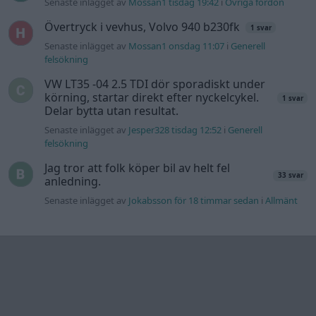
Senaste inlägget av
Mossan1 tisdag 19:42
i
Övriga fordon
Övertryck i vevhus, Volvo 940 b230fk
1 svar
Senaste inlägget av
Mossan1 onsdag 11:07
i
Generell
felsökning
VW LT35 -04 2.5 TDI dör sporadiskt under
körning, startar direkt efter nyckelcykel.
1 svar
Delar bytta utan resultat.
Senaste inlägget av
Jesper328 tisdag 12:52
i
Generell
felsökning
Jag tror att folk köper bil av helt fel
33 svar
anledning.
Senaste inlägget av
Jokabsson för 18 timmar sedan
i
Allmänt