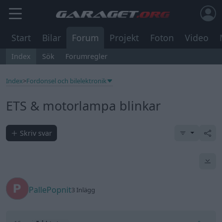
Start
Bilar
Forum
Projekt
Foton
Video
Index
Sök
Forumregler
Index
>
Fordonsel och bilelektronik
ETS & motorlampa blinkar
Skriv svar
PallePopnit
3 Inlägg