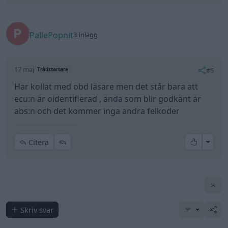
PallePopnit
3 Inlägg
17 maj
#5
Trådstartare
Har kollat med obd läsare men det står bara att
ecu:n är oidentifierad , ända som blir godkänt är
abs:n och det kommer inga andra felkoder
All re
Citera
Skriv svar