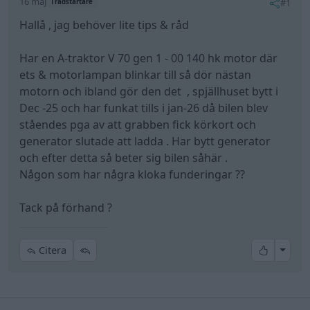
16 maj
#1
Trådstartare
Hallå , jag behöver lite tips & råd
Har en A-traktor V 70 gen 1 - 00 140 hk motor där
ets & motorlampan blinkar till så dör nästan
motorn och ibland gör den det , spjällhuset bytt i
Dec -25 och har funkat tills i jan-26 då bilen blev
ståendes pga av att grabben fick körkort och
generator slutade att ladda . Har bytt generator
och efter detta så beter sig bilen såhär .
Någon som har några kloka funderingar ??
Tack på förhand ?
All re
Citera