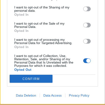
Senaste inlägget av
KenthIJ2 för 19 timmar sedan
i
El- och
I want to opt-out of the Sharing of my
hybridbilar
personal data.
Opted In
Ni som kör HEV eller PHEV ? är ni nöjda?
Senaste inlägget av
kaykay Igår 07:23
i
El- och hybridbilar
I want to opt-out of the Sale of my
Personal Data.
244 motorbyte till d5252t
Opted In
Senaste inlägget av
Jeppegaming Igår 00:53
i
Motorteknik
I want to opt-out of processing my
(Avancerad)
Personal Data for Targeted Advertising.
Opted In
Passat -13 2.0tdi DSG Växellåda bråkar
10 svar
Senaste inlägget av
The-GOAT torsdag 20:54
i
Generell
I want to opt-out of Collection, Use,
Retention, Sale, and/or Sharing of my
felsökning
Personal Data that Is Unrelated with the
Purposes for which it was collected.
Man man ha mindre ström till
Opted Out
4 svar
Motorvärmare?
Senaste inlägget av
BilFixare torsdag 14:37
i
El- och hybridbilar
CONFIRM
Inget bromstryck efter byte av bromsok
6 svar
(Golf V 1.6)
Data Deletion
Data Access
Privacy Policy
Senaste inlägget av
jaka54 torsdag 09:48
i
Chassi, bromsar,
transmission och däck