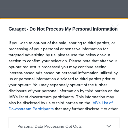
Senaste foruminläggen
Garaget -
Do Not Process My Personal Information
Detta köpte jag nyss-tråden
9739 svar
Senaste inlägget av
Low för 9 minuter sedan
i
Off topic
If you wish to opt-out of the sale, sharing to third parties, or
Volvo 740 med lh2.2 spridare öppnar hela
processing of your personal or sensitive information for
2 svar
tiden på tändning.
targeted advertising by us, please use the below opt-out
section to confirm your selection. Please note that after your
Senaste inlägget av
KlevaRaggarn för 7 timmar sedan
i
opt-out request is processed you may continue seeing
Generell felsökning
interest-based ads based on personal information utilized by
ID 4 vs EX 40 ?
4 svar
us or personal information disclosed to third parties prior to
your opt-out. You may separately opt-out of the further
Senaste inlägget av
MickeEng för 13 timmar sedan
i
El- och
hybridbilar
disclosure of your personal information by third parties on the
IAB’s list of downstream participants. This information may
Jag tror att folk köper bil av helt fel
also be disclosed by us to third parties on the
IAB’s List of
33 svar
anledning.
Downstream Participants
that may further disclose it to other
Senaste inlägget av
Jokabsson för 18 timmar sedan
i
Allmänt
third parties.
Ford Mustang e Mac 2023
4 svar
Personal Data Processing Opt Outs