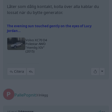
Låter som dålig kontakt, kolla över alla kablar du
lossat när du bytte generator.
The evening sun touched gently on the eyes of Lucy
Jordan...
Volvo XC70 D4
Polestar AWD
"Hemlig XIV"
(2015)
All re
Citera
PallePopnit
3 Inlägg
16 maj
Trådstartare