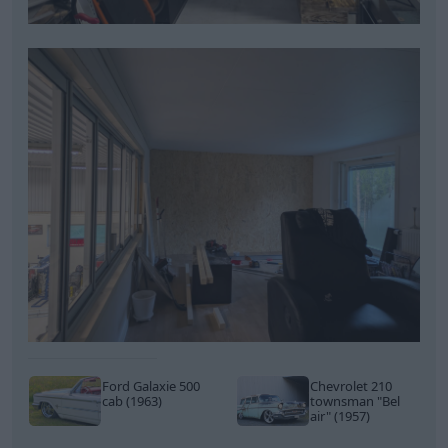
Ford Galaxie 500
Chevrolet 210
cab (1963)
townsman
"Bel
air"
(1957)