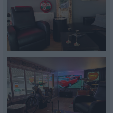
Alla lister var inte på plats där ser ja nu men nu för
tiden är dom där ? blev en bra holk att sitta i när
garagepeppen behöver laddas eller man vill slappa
å ta sig en öl i lugnan ro med en vän ?
Ford Galaxie 500
Chevrolet 210
cab (1963)
townsman
"Bel
air"
(1957)