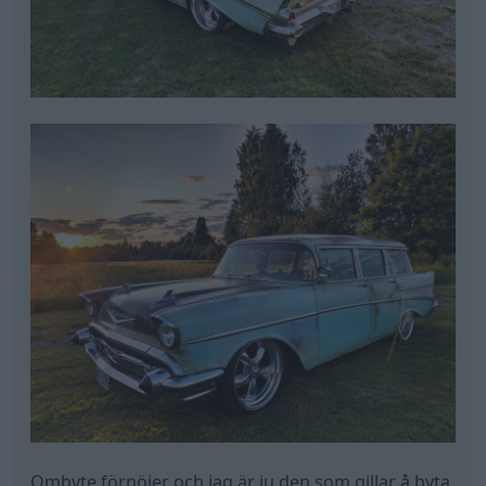
Ombyte förnöjer och jag är ju den som gillar å byta