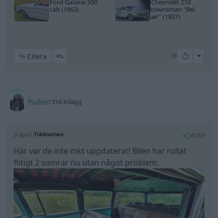
Ford Galaxie 500
Chevrolet 210
cab (1963)
townsman
"Bel
air"
(1957)
All re
Citera
8
hulver
316 Inlägg
3 april
#263
Trådstartare
Här var de inte mkt uppdaterat! Bilen har rullat
flitigt 2 somrar nu utan något problem.