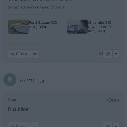
Senast redigerat av hulver (3 april )
Ford Galaxie 500
Chevrolet 210
cab (1963)
townsman
"Bel
air"
(1957)
All re
Citera
2
roke
207 Inlägg
3 april
#264
Fina bilder.
All re
Citera