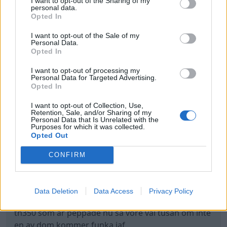
I want to opt-out of the Sharing of my
personal data.
Opted In
I want to opt-out of the Sale of my
Personal Data.
Opted In
I want to opt-out of processing my
Personal Data for Targeted Advertising.
Opted In
I want to opt-out of Collection, Use,
Retention, Sale, and/or Sharing of my
Har köpt ett par frontrunners, saknar bara
Personal Data that Is Unrelated with the
bakdäck än men tanken är 275 60 15. Får se om jag
Purposes for which it was collected.
Opted Out
kommer behålla fälgarna polerade eller göra något
annat kul med dom å åka med mörkare hjul. Får se
CONFIRM
senare.
I vår ska även växellådan bytas igen då den
Data Deletion
Data Access
Privacy Policy
fortfarande inte funkar som den ska. Har köpt 2st
th350 som är peppade nu så vore väl tusan om inte
en av dom kommer funka iaf.