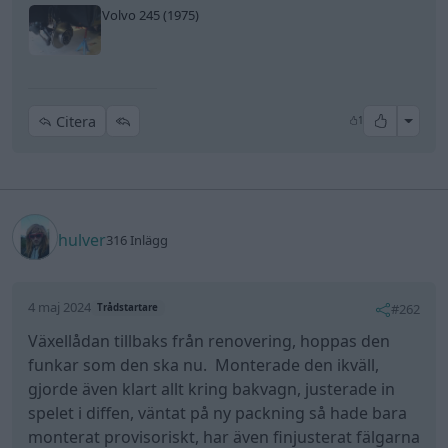
Volvo 245 (1975)
All re
Citera
1
hulver
316 Inlägg
4 maj 2024
#262
Trådstartare
Växellådan tillbaks från renovering, hoppas den
funkar som den ska nu. Monterade den ikväll,
gjorde även klart allt kring bakvagn, justerade in
spelet i diffen, väntat på ny packning så hade bara
monterat provisoriskt, har även finjusterat fälgarna