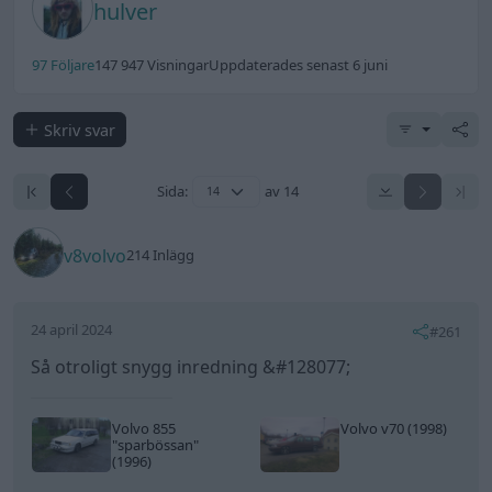
hulver
97 Följare
147 947 Visningar
Uppdaterades senast 6 juni
Skriv svar
Sida:
av 14
v8volvo
214 Inlägg
24 april 2024
#261
Så otroligt snygg inredning &#128077;
Volvo 855
Volvo v70 (1998)
"sparbössan"
(1996)