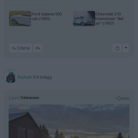
Ford Galaxie 500
Chevrolet 210
cab (1963)
townsman
"Bel
air"
(1957)
All re
Citera
hulver
316 Inlägg
2 juni
#266
Trådstartare