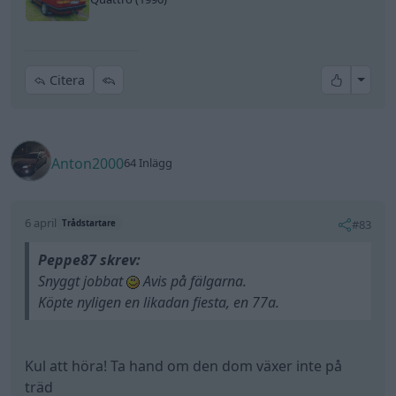
All re
Citera
Anton2000
64 Inlägg
6 april
#83
Trådstartare
Peppe87 skrev:
Snyggt jobbat
Avis på fälgarna.
Köpte nyligen en likadan fiesta, en 77a.
Kul att höra! Ta hand om den dom växer inte på
träd