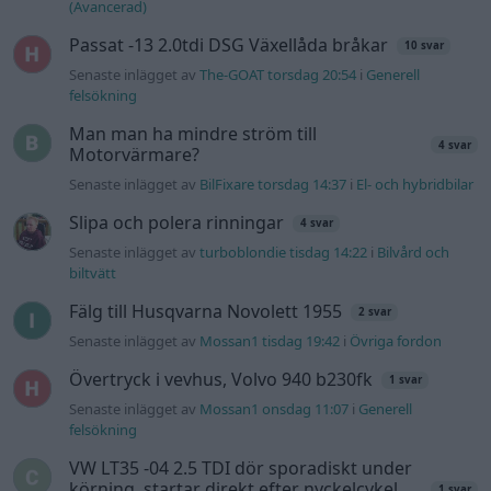
Information
Hjälp
Annonsera
Introduktion
Communityregler
Information