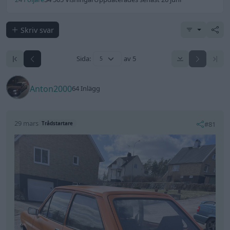
Skriv svar
Sida:
av 5
Anton2000
64 Inlägg
29 mars
#81
Trådstartare