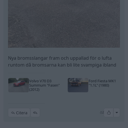
Volvo V70 D3
Ford Fiesta MK1
Summum
"Fasen"
"1.1L"
(1980)
(2012)
All re
Citera
2
Anton2000
64 Inlägg
26 juni
#89
Trådstartare