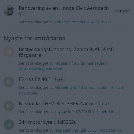
Man man ha mindre ström till
4 svar
Motorvärmare?
Senaste inlägget av
BilFixare torsdag 14:37
i
El- och hybridbilar
Slipa och polera rinningar
4 svar
Senaste inlägget av
turboblondie tisdag 14:22
i
Bilvård och
biltvätt
Fälg till Husqvarna Novolett 1955
2 svar
Senaste inlägget av
Mossan1 tisdag 19:42
i
Övriga fordon
Övertryck i vevhus, Volvo 940 b230fk
1 svar
Senaste inlägget av
Mossan1 onsdag 11:07
i
Generell
felsökning
VW LT35 -04 2.5 TDI dör sporadiskt under
körning, startar direkt efter nyckelcykel.
1 svar
Delar bytta utan resultat.
Senaste inlägget av
Jesper328 tisdag 12:52
i
Generell
felsökning