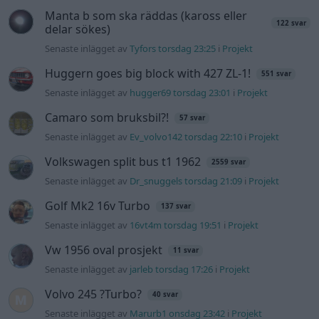
Nyaste forumtrådarna
Bestyckningsfundering. Zenith INAT 35/40
förgasare
Senaste inlägget av
Mossan1 för 3 timmar sedan
i
Motorteknik (Avancerad)
ID 4 vs EX 40 ?
4 svar
Senaste inlägget av
MickeEng för 19 timmar sedan
i
El- och
hybridbilar
Ni som kör HEV eller PHEV ? är ni nöjda?
Senaste inlägget av
kaykay Igår 07:23
i
El- och hybridbilar
244 motorbyte till d5252t
Senaste inlägget av
Jeppegaming Igår 00:53
i
Motorteknik
(Avancerad)
Passat -13 2.0tdi DSG Växellåda bråkar
10 svar
Senaste inlägget av
The-GOAT torsdag 20:54
i
Generell
felsökning