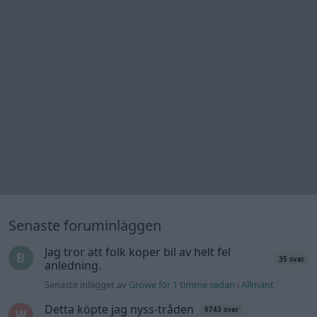
Motorteknik (Avancerad)
Volvo 740 med lh2.2 spridare öppnar hela
2 svar
tiden på tändning.
Senaste inlägget av
KlevaRaggarn för 13 timmar sedan
i
Generell felsökning
ID 4 vs EX 40 ?
4 svar
Senaste inlägget av
MickeEng för 19 timmar sedan
i
El- och
hybridbilar
Ford Mustang e Mac 2023
4 svar
Senaste inlägget av
KenthIJ2 Igår 12:37
i
El- och hybridbilar
Ni som kör HEV eller PHEV ? är ni nöjda?
Senaste inlägget av
kaykay Igår 07:23
i
El- och hybridbilar
244 motorbyte till d5252t
Senaste inlägget av
Jeppegaming Igår 00:53
i
Motorteknik
(Avancerad)
Passat -13 2.0tdi DSG Växellåda bråkar
10 svar