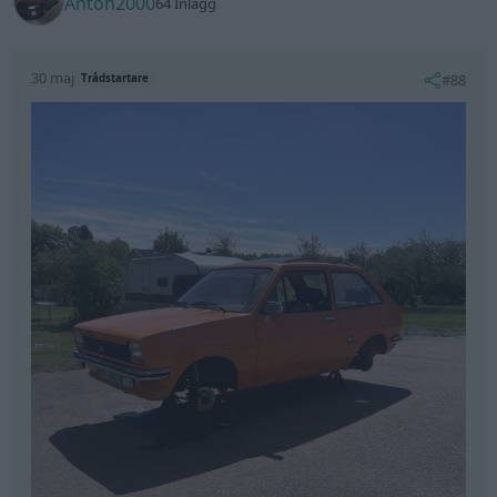
Nya bromsslangar fram och uppallad för o lufta
runtom då bromsarna kan bli lite svampiga ibland