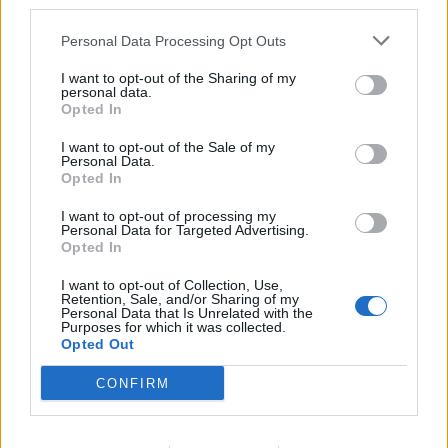
third parties.
Personal Data Processing Opt Outs
I want to opt-out of the Sharing of my
personal data.
Opted In
I want to opt-out of the Sale of my
Personal Data.
Opted In
I want to opt-out of processing my
Personal Data for Targeted Advertising.
Opted In
I want to opt-out of Collection, Use,
Retention, Sale, and/or Sharing of my
Personal Data that Is Unrelated with the
Purposes for which it was collected.
Opted Out
Nya korta mk2 dämpare ifram och helt nya
CONFIRM
orginalfjädrar bilen vart skyhög haha. Hoppas det
sätter sig men känns som den har en bra bit att
sjunka ner så får se om det blir ett varv ändå med