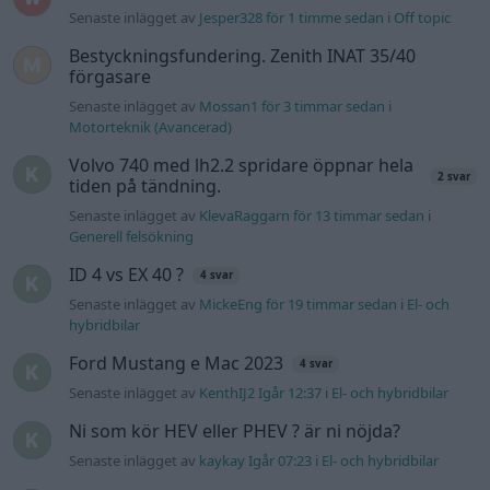
Senaste inlägget av
The-GOAT torsdag 20:54
i
Generell
felsökning
Man man ha mindre ström till
4 svar
Motorvärmare?
Senaste inlägget av
BilFixare torsdag 14:37
i
El- och hybridbilar
Senaste projektinläggen
Puttelitens projekt Audi S2 Avant. Back
900 svar
to basic. + garagefix.
Senaste inlägget av
Putteliten för 15 timmar sedan
i
Projekt
Volkswagen Golf MK4 v6 4motion OEM++
14 svar
med JDM inspiration.
Senaste inlägget av
Stol3n_Identity Igår 10:06
i
Projekt
Manta b som ska räddas (kaross eller
122 svar
delar sökes)
Senaste inlägget av
Tyfors torsdag 23:25
i
Projekt