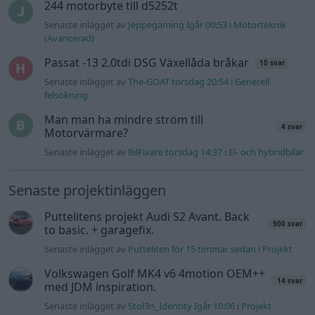
Huggern goes big block with 427 ZL-1!
551 svar
Senaste inlägget av
hugger69 torsdag 23:01
i
Projekt
Camaro som bruksbil?!
57 svar
Senaste inlägget av
Ev_volvo142 torsdag 22:10
i
Projekt
Volkswagen split bus t1 1962
2559 svar
Senaste inlägget av
Dr_snuggels torsdag 21:09
i
Projekt
Golf Mk2 16v Turbo
137 svar
Senaste inlägget av
16vt4m torsdag 19:51
i
Projekt
Vw 1956 oval prosjekt
11 svar
Senaste inlägget av
jarleb torsdag 17:26
i
Projekt
Volvo 245 ?Turbo?
40 svar
Senaste inlägget av
Marurb1 onsdag 23:42
i
Projekt
Renovering av en Honda Civic Aerodeck
181 svar
VTi
Senaste inlägget av
Xebers76 onsdag 20:48
i
Projekt