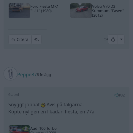
Ford Fiesta MK1
Volvo V70 D3
"1.1L"
(1980)
Summum
"Fasen"
(2012)
All re
Citera
4
Peppe87
8 Inlägg
6 april
#82
Snyggt jobbat
Avis på fälgarna.
Köpte nyligen en likadan fiesta, en 77a.
Audi 100 Turbo
Quattro (1990)