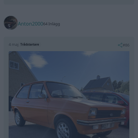
Anton2000
64 Inlägg
4 maj
#86
Trådstartare