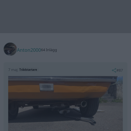
Mk2 avgassystem, samma som mk1 fast med
annan fläns till downpipe/grenrör så det ska kapas
och monteras ihop med orginalsystemet
Volvo V70 D3
Ford Fiesta MK1
Summum
"Fasen"
"1.1L"
(1980)