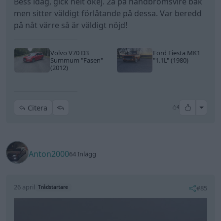
Bess idag, gick helt okej. 2a på handbromsvire bak
men sitter väldigt förlåtande på dessa. Var beredd
på nåt värre så är väldigt nöjd!
Volvo V70 D3
Ford Fiesta MK1
Summum
"Fasen"
"1.1L"
(1980)
(2012)
All re
Citera
4
Anton2000
64 Inlägg
26 april
#85
Trådstartare