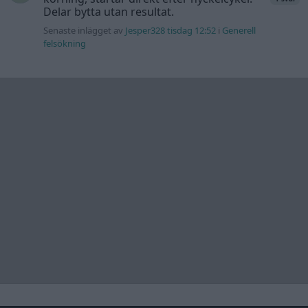
Skapa konto
Support
Kontakt
Integritetspolicy
och information
om användning
av cookies
Övrig
information
Övrigt
Tips och
förslag
Felanmälan
®
GARAGET
v13.2 Copyright © 2001-2026 Garaget Media AB