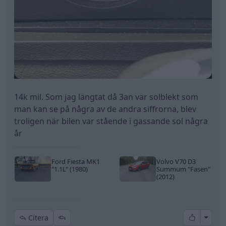
14k mil. Som jag längtat då 3an var solblekt som
man kan se på några av de andra siffrorna, blev
troligen när bilen var stående i gassande sol några
år
Ford Fiesta MK1
Volvo V70 D3
"1.1L"
(1980)
Summum
"Fasen"
(2012)
All re
Citera