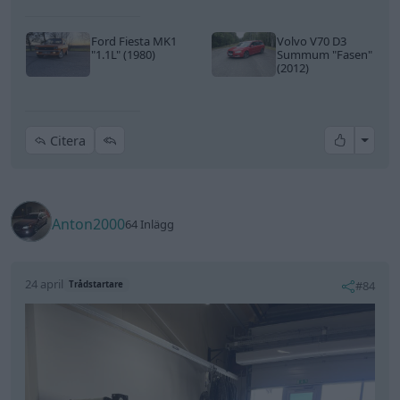
Ford Fiesta MK1
Volvo V70 D3
"1.1L"
(1980)
Summum
"Fasen"
(2012)
All re
Citera
Anton2000
64 Inlägg
24 april
#84
Trådstartare