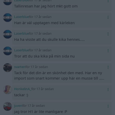
Laserblue
för 17 år sedan
Tallinresan har jag hört mkt gott om
Laserblue
för 17 år sedan
Han är väl upptagen med kärleken
Laserblue
för 17 år sedan
Ha ha visste att du skulle kika hennes.....
Laserblue
för 17 år sedan
Tror att du ska kika på min sida nu
svarten
för 17 år sedan
Tack för det din är en skönhet den med. Har en ny
import som snart kommer upp här en musse till .....
HonkelinA_
för 17 år sedan
tackar :)
Juven
för 17 år sedan
jag tror H1 är lite manligare :P