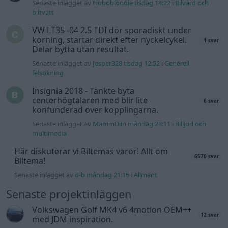
Senaste inlägget av
turboblondie tisdag 14:22
i
Bilvård och
biltvätt
VW LT35 -04 2.5 TDI dör sporadiskt under
körning, startar direkt efter nyckelcykel.
1 svar
Delar bytta utan resultat.
Senaste inlägget av
Jesper328 tisdag 12:52
i
Generell
felsökning
Insignia 2018 - Tänkte byta
centerhögtalaren med blir lite
6 svar
konfunderad över kopplingarna.
Senaste inlägget av
MammDiin måndag 23:11
i
Billjud och
multimedia
Här diskuterar vi Biltemas varor! Allt om
6570 svar
Biltema!
Senaste inlägget av
d-b måndag 21:15
i
Allmänt
Senaste projektinläggen
Volkswagen Golf MK4 v6 4motion OEM++
12 svar
med JDM inspiration.