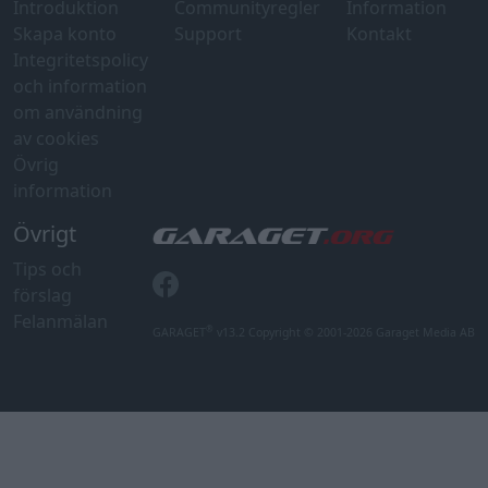
Introduktion
Communityregler
Information
Skapa konto
Support
Kontakt
Integritetspolicy
och information
om användning
av cookies
Övrig
information
Övrigt
Tips och
förslag
Felanmälan
®
GARAGET
v13.2 Copyright © 2001-2026 Garaget Media AB