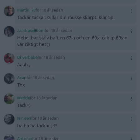
Martin_78
för 18 år sedan
Tackar tackar. Gillar din musse skarpt. klar 5p.
zandrasellbom
för 18 år sedan
Hehe, har själv haft en 67:a och en 69:a cab :p 69:an
var riktigt het ;)
Driverbabe
för 18 år sedan
Aaah ,.
Axan
för 18 år sedan
Thx
Medde
för 18 år sedan
Tack=)
Ninisen
för 18 år sedan
ha ha ha tackar ;-P
Antonio
för 18 år sedan