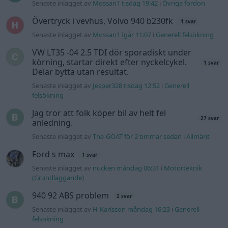
Senaste inlägget av
Mossan1 tisdag 19:42
i
Övriga fordon
Övertryck i vevhus, Volvo 940 b230fk
1 svar
Senaste inlägget av
Mossan1 Igår 11:07
i
Generell felsökning
VW LT35 -04 2.5 TDI dör sporadiskt under
körning, startar direkt efter nyckelcykel.
1 svar
Delar bytta utan resultat.
Senaste inlägget av
Jesper328 tisdag 12:52
i
Generell
felsökning
Jag tror att folk köper bil av helt fel
27 svar
anledning.
Senaste inlägget av
The-GOAT för 2 timmar sedan
i
Allmänt
Ford s max
1 svar
Senaste inlägget av
nucken måndag 06:31
i
Motorteknik
(Grundläggande)
940 92 ABS problem
2 svar
Senaste inlägget av
H-Karlsson måndag 16:23
i
Generell
felsökning