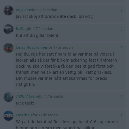
V8_Hasse
för 17 år sedan
Javisst skoj att bränna lite däck ibland :)
IceDog
för 17 år sedan
Kul att du gillar bilen!
Jonas_Roadrunner
för 17 år sedan
Hej du. Nja har sett finare bilar var inte nå vidare i
lacken alls så det får bli omlackering fast till vintern
dock nu ska vi försöka få den besiktigad först och
främst, men helt klart en vettig bil i rätt prisklass.
Din musse var inte nått att skämmas för precis
riktigt fin.
740Glt16valve
för 17 år sedan
tack tack:)
Laserblue
för 17 år sedan
Såg att du kikat på Reckless tjej bakifrån! Jag känner
henne hon e grym med superfina silikon....