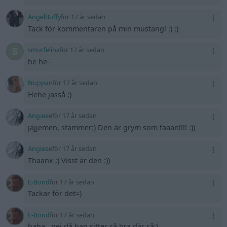
AngelBuffy
för 17 år sedan
Tack för kommentaren på min mustang! :) :)
smurfelina
för 17 år sedan
he he--
Nuppan
för 17 år sedan
Hehe jasså ;)
Angieee
för 17 år sedan
jajjemen, stämmer:) Den är grym som faaan!!!! :))
Angieee
för 17 år sedan
Thaanx ;) Visst är den :))
E-Bond
för 17 år sedan
Tackar för det=)
E-Bond
för 17 år sedan
haha.. nej då han sitter så bra där så;)