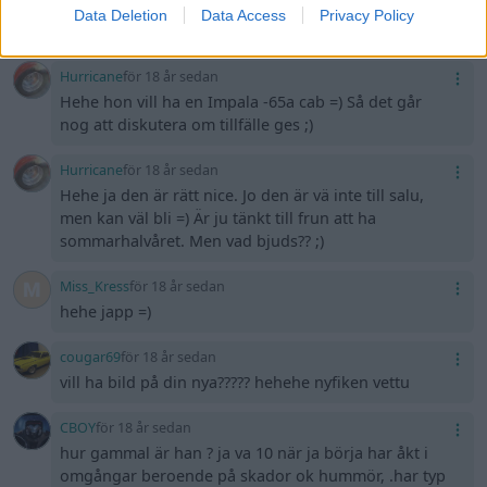
Hurricane
för 18 år sedan
Data Deletion
Data Access
Privacy Policy
Under vinter ca 115
Hurricane
för 18 år sedan
Hehe hon vill ha en Impala -65a cab =) Så det går
nog att diskutera om tillfälle ges ;)
Hurricane
för 18 år sedan
Hehe ja den är rätt nice. Jo den är vä inte till salu,
men kan väl bli =) Är ju tänkt till frun att ha
sommarhalvåret. Men vad bjuds?? ;)
Miss_Kress
för 18 år sedan
hehe japp =)
cougar69
för 18 år sedan
vill ha bild på din nya????? hehehe nyfiken vettu
CBOY
för 18 år sedan
hur gammal är han ? ja va 10 när ja börja har åkt i
omgångar beroende på skador ok hummör, .har typ