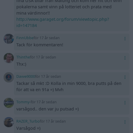
fina USA bilar från Malung och kom ner hit och vinn
pokalerna samt vinn på lotteriet och prata med
mina värdinnor!!
http://www.garaget.org/forum/viewtopic.php?
id=147184
FinnUbbe
för 17 år sedan
Tack för kommentaren!
Thinthe
för 17 år sedan
Thx:)
Davve9000
för 17 år sedan
Tackar så mkt :D Kolla in min 9000, bra putts på den
för att va en 91a =) Mvh
Tommy-
för 17 år sedan
varsågod.. den var ju putsad =)
RAZER_Turbo
för 17 år sedan
Varsågod =)