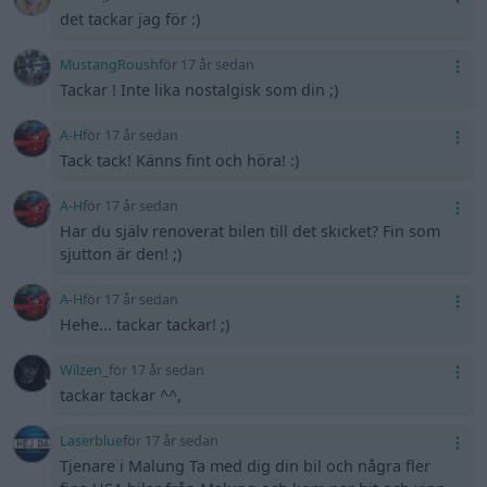
det tackar jag för :)
MustangRoush
för 17 år sedan
Tackar ! Inte lika nostalgisk som din ;)
A-H
för 17 år sedan
Tack tack! Känns fint och höra! :)
A-H
för 17 år sedan
Har du själv renoverat bilen till det skicket? Fin som
sjutton är den! ;)
A-H
för 17 år sedan
Hehe... tackar tackar! ;)
Wilzen_
för 17 år sedan
tackar tackar ^^,
Laserblue
för 17 år sedan
Tjenare i Malung Ta med dig din bil och några fler