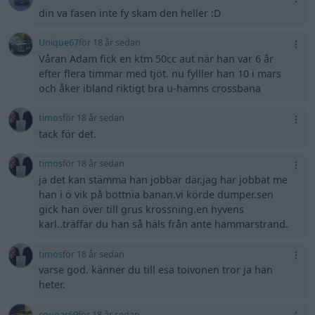
din va fasen inte fy skam den heller :D
Unique67
för 18 år sedan
Våran Adam fick en ktm 50cc aut när han var 6 år
efter flera timmar med tjöt. nu fylller han 10 i mars
och åker ibland riktigt bra u-hamns crossbana
timos
för 18 år sedan
tack för det.
timos
för 18 år sedan
ja det kan stämma han jobbar där.jag har jobbat me
han i ö vik på bottnia banan.vi körde dumper.sen
gick han över till grus krossning.en hyvens
karl..träffar du han så häls från ante hammarstrand.
timos
för 18 år sedan
varse god. känner du till esa toivonen tror ja han
heter.
cougar69
för 18 år sedan