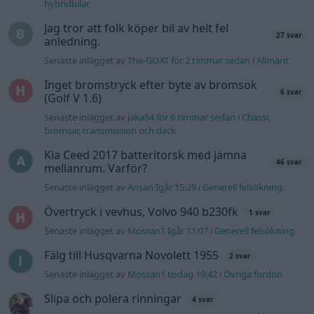
hybridbilar
Jag tror att folk köper bil av helt fel
27 svar
anledning.
Senaste inlägget av
The-GOAT för 2 timmar sedan
i
Allmänt
Inget bromstryck efter byte av bromsok
6 svar
(Golf V 1.6)
Senaste inlägget av
jaka54 för 6 timmar sedan
i
Chassi,
bromsar, transmission och däck
Kia Ceed 2017 batteritorsk med jämna
46 svar
mellanrum. Varför?
Senaste inlägget av
Ansan Igår 15:29
i
Generell felsökning
Övertryck i vevhus, Volvo 940 b230fk
1 svar
Senaste inlägget av
Mossan1 Igår 11:07
i
Generell felsökning
Fälg till Husqvarna Novolett 1955
2 svar
Senaste inlägget av
Mossan1 tisdag 19:42
i
Övriga fordon
Slipa och polera rinningar
4 svar