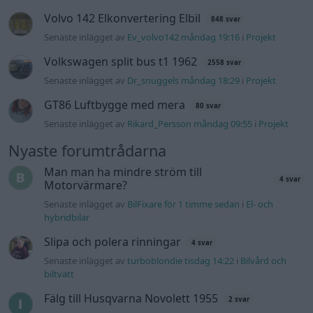
Volvo 142 Elkonvertering Elbil
848 svar
Senaste inlägget av
Ev_volvo142 måndag 19:16
i
Projekt
Volkswagen split bus t1 1962
2558 svar
Senaste inlägget av
Dr_snuggels måndag 18:29
i
Projekt
GT86 Luftbygge med mera
80 svar
Senaste inlägget av
Rikard_Persson måndag 09:55
i
Projekt
Nyaste forumtrådarna
Man man ha mindre ström till
4 svar
Motorvärmare?
Senaste inlägget av
BilFixare för 1 timme sedan
i
El- och
hybridbilar
Slipa och polera rinningar
4 svar
Senaste inlägget av
turboblondie tisdag 14:22
i
Bilvård och
biltvätt
Fälg till Husqvarna Novolett 1955
2 svar