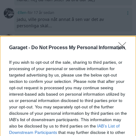
-Ellen-
för 17 år sedan
jadu, ville prova nåt annat å sen var det av
personliga skäl...
Alex_Rude
för 17 år sedan
tack tack! MM en livs investering! Hahaha!
Garaget -
Do Not Process My Personal Information
chrillesnakeman
för 17 år sedan
If you wish to opt-out of the sale, sharing to third parties, or
har inte bokat nått än men det blir en del jänkar
processing of your personal or sensitive information for
träffar i år.dom börgar i maj i kristinehamn typ den
targeted advertising by us, please use the below opt-out
23 maj.bilen moddas hos lukas kooz nu.men bilen
section to confirm your selection. Please note that after your
är färdig i april nu.länktar till att få hämta den
opt-out request is processed you may continue seeing
interest-based ads based on personal information utilized by
chrillesnakeman
för 17 år sedan
us or personal information disclosed to third parties prior to
länktar du med nu till våren så du kan få ta ut
your opt-out. You may separately opt-out of the further
pärlan när allt grus är borta?äntligen börgar värmen
disclosure of your personal information by third parties on the
komma tillbaka.lyckatill med bilen i sommar.Skall du
IAB’s list of downstream participants. This information may
på några träffar??
also be disclosed by us to third parties on the
IAB’s List of
Downstream Participants
that may further disclose it to other