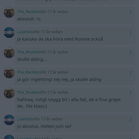
The_Reckless
för 17 år sedan
absolut! :=)
Laserblue
för 17 år sedan
Ja kanske de ska höra med Ronnie också
The_Reckless
för 17 år sedan
skulle aldrig...
The_Reckless
för 17 år sedan
ja gör ingenting! nej nej, ja skulle aldrig
The_Reckless
för 17 år sedan
hahhaa, roligt snygg bil i alla fall, de e fina grejer
de.. lite klass;)
Laserblue
för 17 år sedan
Jo absolut, mitten juni va?