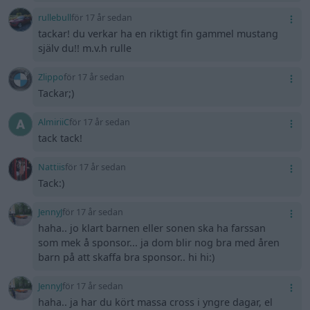
rullebull
för 17 år sedan
tackar! du verkar ha en riktigt fin gammel mustang
själv du!! m.v.h rulle
Zlippo
för 17 år sedan
Tackar;)
AlmiriiC
för 17 år sedan
tack tack!
Nattiis
för 17 år sedan
Tack:)
JennyJ
för 17 år sedan
haha.. jo klart barnen eller sonen ska ha farssan
som mek å sponsor... ja dom blir nog bra med åren
barn på att skaffa bra sponsor.. hi hi:)
JennyJ
för 17 år sedan
haha.. ja har du kört massa cross i yngre dagar, el