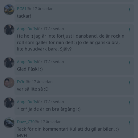
PG81
för 17 år sedan
tackar!
AngelBuffy
för 17 år sedan
He he :) Jag är inte förtjust i dansband, de är rock n
roll som gäller för min del! :) Jo de är ganska bra,
lite huvudvärk bara. Själv?
AngelBuffy
för 17 år sedan
Glad Påsk! :)
Ev3n
för 17 år sedan
var så lite så :D
AngelBuffy
för 17 år sedan
*ler* Ja de är en bra årgång! :)
Dave_C70
för 17 år sedan
Tack för din kommentar! Kul att du gillar bilen. :)
MVH