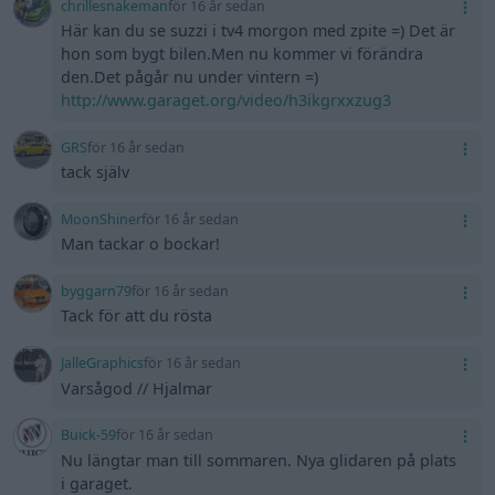
chrillesnakeman
för 16 år sedan
Här kan du se suzzi i tv4 morgon med zpite =) Det är
hon som bygt bilen.Men nu kommer vi förändra
den.Det pågår nu under vintern =)
http://www.garaget.org/video/h3ikgrxxzug3
GRS
för 16 år sedan
tack själv
MoonShiner
för 16 år sedan
Man tackar o bockar!
byggarn79
för 16 år sedan
Tack för att du rösta
JalleGraphics
för 16 år sedan
Varsågod // Hjalmar
Buick-59
för 16 år sedan
Nu längtar man till sommaren. Nya glidaren på plats
i garaget.