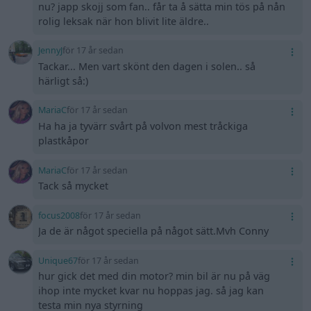
nu? japp skojj som fan.. får ta å sätta min tös på nån
rolig leksak när hon blivit lite äldre..
JennyJ
för 17 år sedan
Tackar... Men vart skönt den dagen i solen.. så
härligt så:)
MariaC
för 17 år sedan
Ha ha ja tyvärr svårt på volvon mest tråckiga
plastkåpor
MariaC
för 17 år sedan
Tack så mycket
focus2008
för 17 år sedan
Ja de är något speciella på något sätt.Mvh Conny
Unique67
för 17 år sedan
hur gick det med din motor? min bil är nu på väg
ihop inte mycket kvar nu hoppas jag. så jag kan
testa min nya styrning