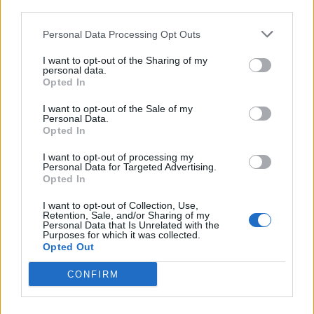
Backdahl_
för 17 år sedan
third parties.
tack :)
Personal Data Processing Opt Outs
Sline-
för 17 år sedan
I want to opt-out of the Sharing of my
Skön Bil!!
personal data.
Opted In
Mr_Lightning
för 17 år sedan
Tack tack !
I want to opt-out of the Sale of my
Personal Data.
Opted In
Dalle13
för 17 år sedan
varsågod =) där ligger rätt så många timmar bakom
I want to opt-out of processing my
putsen på den motorn? :P
Personal Data for Targeted Advertising.
Opted In
Jennie_91
för 17 år sedan
I want to opt-out of Collection, Use,
Det va så lite så.. Ford Mustang är dom bästa
Retention, Sale, and/or Sharing of my
Personal Data that Is Unrelated with the
bilarna jag vet:D
Purposes for which it was collected.
Opted Out
Hurricane
för 18 år sedan
Det är vad den står mig i nu och jag köpte den i
CONFIRM
höstas.. .