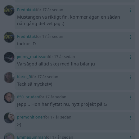
Fredriktak
för 17 år sedan
Mustangen va riktigt fin, kommer ägan en sådan
nån gång det vet jag :)
Fredriktak
för 17 år sedan
tackar :D
jimmy_mattsson
för 17 år sedan
Varsågod alltid skoj med fina bilar ju
Karin_B
för 17 år sedan
Tack så mycket=)
850_bruden
för 17 år sedan
Jepp... Hon har flyttat nu, nytt projekt på G
premonitioner
för 17 år sedan
:-)
Emmagumman
för 17 år sedan