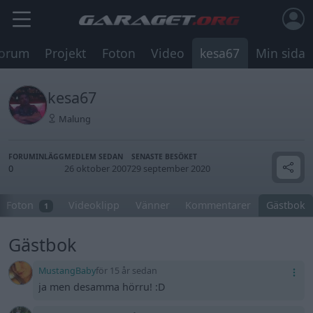
orum
Projekt
Foton
Video
kesa67
Min sida
kesa67
Malung
FORUMINLÄGG
MEDLEM SEDAN
SENASTE BESÖKET
0
26 oktober 2007
29 september 2020
Foton
Videoklipp
Vänner
Kommentarer
Gästbok
1
Gästbok
MustangBaby
för 15 år sedan
ja men desamma hörru! :D