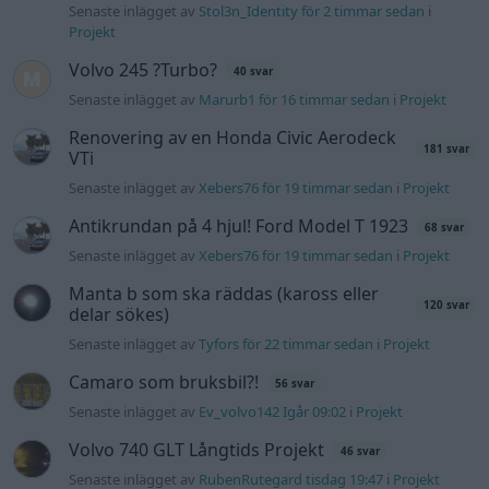
Senaste inlägget av
Stol3n_Identity för 2 timmar sedan
i
Projekt
Volvo 245 ?Turbo?
40 svar
Senaste inlägget av
Marurb1 för 16 timmar sedan
i
Projekt
Renovering av en Honda Civic Aerodeck
181 svar
VTi
Senaste inlägget av
Xebers76 för 19 timmar sedan
i
Projekt
Antikrundan på 4 hjul! Ford Model T 1923
68 svar
Senaste inlägget av
Xebers76 för 19 timmar sedan
i
Projekt
Manta b som ska räddas (kaross eller
120 svar
delar sökes)
Senaste inlägget av
Tyfors för 22 timmar sedan
i
Projekt
Camaro som bruksbil?!
56 svar
Senaste inlägget av
Ev_volvo142 Igår 09:02
i
Projekt
Volvo 740 GLT Långtids Projekt
46 svar
Senaste inlägget av
RubenRutegard tisdag 19:47
i
Projekt