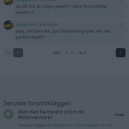
du då fick du några paket?? några fina bildelar
kanske ??
cougar69
för 18 år sedan
japp, det blev det, god fortsättning själv, blir det
parken ikväll??
Sida:
av 5
Senaste foruminläggen
Man man ha mindre ström till
4 svar
Motorvärmare?
Senaste inlägget av
BilFixare för 1 timme sedan
i
El- och