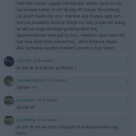
haft det mesta i gipps fot händer etcetc sisst nu ett
nyckelben hittar ni ett så säg till börjar få ordning
på axeln hade lite otur marken ara hoppa upp och
krossa muskeln skyd är biligt tro mej ja kan bli tokig
av att se unga duktiga grabbaråker hoj
igummistövlar men på ny hoj . medans dom som vill
har bra skyd men sämre hoj . dom killarna vågar
åka tackvare skyden medans anndra drar foten
CBOY
för 18 år sedan
ja det är bra tävlar grabben ?
chevelle1969
för 18 år sedan
Tacker :=)
proview
för 18 år sedan
så lite så
proview
för 18 år sedan
jo det är en av dom roligaste framhjulsdrivna jag
kört..