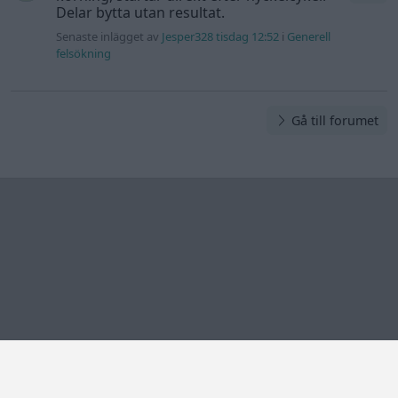
Delar bytta utan resultat.
Senaste inlägget av
Jesper328 tisdag 12:52
i
Generell
felsökning
Gå till forumet