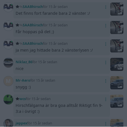
SAABhirsch
för 15 år sedan
Det finns fort farande bara 2 vänster :/
SAABhirsch
för 15 år sedan
Får hoppas på det ;)
SAABhirsch
för 15 år sedan
Ja men jag hittade bara 2 vänsterlysen :/
Niklaz_86
för 15 år sedan
nice
Mr-Aero
för 15 år sedan
snygg :)
wcs
för 15 år sedan
Hirschfälgarna är bra goa alltså! Riktigt fin 9-
3:a i övrigt :)
jeppex
för 15 år sedan