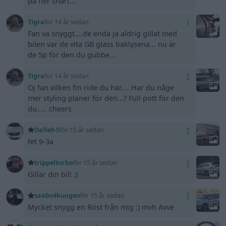
på fler snart...
Tigra
för 14 år sedan
Fan va snyggt....de enda ja aldrig gillat med
bilen var de vita GB glass baklysena... nu är
de 5p för den du gubbe...
Tigra
för 14 år sedan
Oj fan vilken fin ride du har.... Har du någe
mer styling planer för den...? Full pott för den
du..... cheers
Dalle9-5
för 15 år sedan
fet 9-3a
trippelturbo
för 15 år sedan
Gillar din bil! ;)
saabv4kungen
för 15 år sedan
Mycket snygg en Röst från mig :) mvh Avve