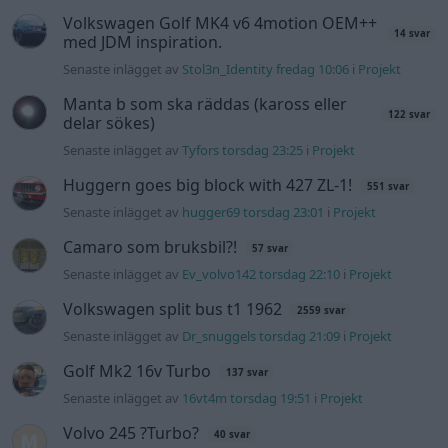
Volkswagen Golf MK4 v6 4motion OEM++
14 svar
med JDM inspiration.
Senaste inlägget av
Stol3n_Identity fredag 10:06
i
Projekt
Manta b som ska räddas (kaross eller
122 svar
delar sökes)
Senaste inlägget av
Tyfors torsdag 23:25
i
Projekt
Huggern goes big block with 427 ZL-1!
551 svar
Senaste inlägget av
hugger69 torsdag 23:01
i
Projekt
Camaro som bruksbil?!
57 svar
Senaste inlägget av
Ev_volvo142 torsdag 22:10
i
Projekt
Volkswagen split bus t1 1962
2559 svar
Senaste inlägget av
Dr_snuggels torsdag 21:09
i
Projekt
Golf Mk2 16v Turbo
137 svar
Senaste inlägget av
16vt4m torsdag 19:51
i
Projekt
Volvo 245 ?Turbo?
40 svar