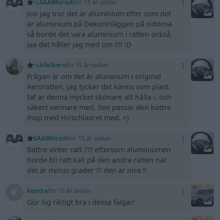
SAABhirsch
för 15 år sedan
Joo jag tror det är aluminium efter som det
är aluminium på Dekorinläggen på sidorna
så borde det vara aluminium i ratten också.
Jaa det håller jag med om !!!! :D
Afolkers
för 15 år sedan
Frågan är om det är aluminum i original
Aeroratten, jag tycker det känns som plast.
Iaf är denna mycket skönare att hålla i, och
säkert varmare med. Sen passar den bättre
ihop med Hirschlädret med. =)
SAABhirsch
för 15 år sedan
Bättre vinter ratt ??? eftersom aluminiumen
borde bli rätt kall på den andra ratten när
det är minus grader ?? den är nice !!
kontra
för 15 år sedan
Gör sig riktigt bra i dessa fälgar!