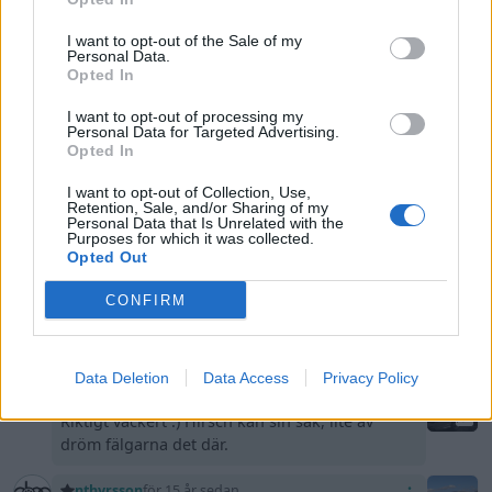
ec
för 15 år sedan
Kannon fin!!! :) hirsch mm :)
I want to opt-out of the Sale of my
Personal Data.
Opted In
Euroman
för 15 år sedan
Riktigt fina dessa! en utav dom snyggare
I want to opt-out of processing my
Personal Data for Targeted Advertising.
saab gjort :)
Opted In
Nocz
för 15 år sedan
I want to opt-out of Collection, Use,
Sjukt läcker 9-3:a! Fälgarna är riktigt snygga!
Retention, Sale, and/or Sharing of my
Personal Data that Is Unrelated with the
Purposes for which it was collected.
Turbosnurra
för 15 år sedan
Opted Out
Stilig!
CONFIRM
-FreDDe-
för 15 år sedan
ta gärna en titt på min 9000
Data Deletion
Data Access
Privacy Policy
Lixonski
för 15 år sedan
Riktigt vackert :) Hirsch kan sin sak, lite av
dröm fälgarna det där.
nthyrsson
för 15 år sedan