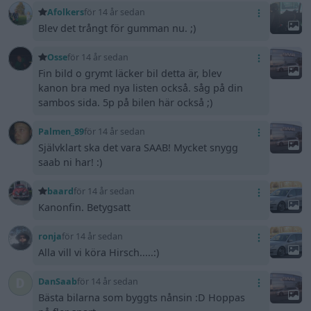
Afolkers
för 14 år sedan
Blev det trångt för gumman nu. ;)
Osse
för 14 år sedan
Fin bild o grymt läcker bil detta är, blev
kanon bra med nya listen också. såg på din
sambos sida. 5p på bilen här också ;)
Palmen_89
för 14 år sedan
Självklart ska det vara SAAB! Mycket snygg
saab ni har! :)
baard
för 14 år sedan
Kanonfin. Betygsatt
ronja
för 14 år sedan
Alla vill vi köra Hirsch.....:)
DanSaab
för 14 år sedan
Bästa bilarna som byggts nånsin :D Hoppas