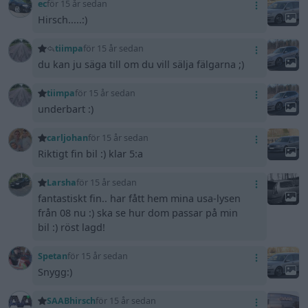
ec
för 15 år sedan
Hirsch.....:)
tiimpa
för 15 år sedan
du kan ju säga till om du vill sälja fälgarna ;)
tiimpa
för 15 år sedan
underbart :)
carljohan
för 15 år sedan
Riktigt fin bil :) klar 5:a
Larsha
för 15 år sedan
fantastiskt fin.. har fått hem mina usa-lysen
från 08 nu :) ska se hur dom passar på min
bil :) röst lagd!
Spetan
för 15 år sedan
Snygg:)
SAABhirsch
för 15 år sedan