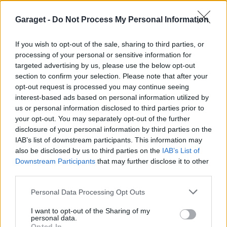
Brutal kombi :D riktigt fint stuk på den
Garaget -
Do Not Process My Personal Information
niibor
för 15 år sedan
Riktigt coola fälgar:) och grymt fin bil i övrigt
If you wish to opt-out of the sale, sharing to third parties, or
också:)
processing of your personal or sensitive information for
targeted advertising by us, please use the below opt-out
AndyRS6
för 15 år sedan
section to confirm your selection. Please note that after your
din va inte dum den heller =)
opt-out request is processed you may continue seeing
interest-based ads based on personal information utilized by
Aero_Chippen
för 15 år sedan
us or personal information disclosed to third parties prior to
Du har det rätt bra du med ;)
your opt-out. You may separately opt-out of the further
disclosure of your personal information by third parties on the
_Lindstrom_
för 15 år sedan
IAB’s list of downstream participants. This information may
Snygg 9-3a :)
also be disclosed by us to third parties on the
IAB’s List of
Downstream Participants
that may further disclose it to other
Euroman
för 15 år sedan
third parties.
det tror jag på :D
Personal Data Processing Opt Outs
FatFred
för 15 år sedan
I want to opt-out of the Sharing of my
Bra snygg Saab du har där!!!
personal data.
Opted In