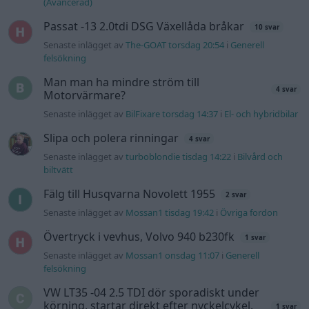
(Avancerad)
Passat -13 2.0tdi DSG Växellåda bråkar
10 svar
Senaste inlägget av
The-GOAT torsdag 20:54
i
Generell
felsökning
Man man ha mindre ström till
4 svar
Motorvärmare?
Senaste inlägget av
BilFixare torsdag 14:37
i
El- och hybridbilar
Slipa och polera rinningar
4 svar
Senaste inlägget av
turboblondie tisdag 14:22
i
Bilvård och
biltvätt
Fälg till Husqvarna Novolett 1955
2 svar
Senaste inlägget av
Mossan1 tisdag 19:42
i
Övriga fordon
Övertryck i vevhus, Volvo 940 b230fk
1 svar
Senaste inlägget av
Mossan1 onsdag 11:07
i
Generell
felsökning
VW LT35 -04 2.5 TDI dör sporadiskt under
körning, startar direkt efter nyckelcykel.
1 svar