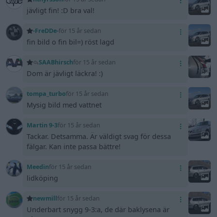
jävligt fin! :D bra val!
-FreDDe-
för 15 år sedan
fin bild o fin bil=) röst lagd
SAABhirsch
för 15 år sedan
Dom är jävligt läckra! :)
tompa_turbo
för 15 år sedan
Mysig bild med vattnet
Martin 9-3
för 15 år sedan
Tackar. Detsamma. Är väldigt svag för dessa
fälgar. Kan inte passa bättre!
Meedin
för 15 år sedan
lidköping
newmill
för 15 år sedan
Underbart snygg 9-3:a, de där baklysena är