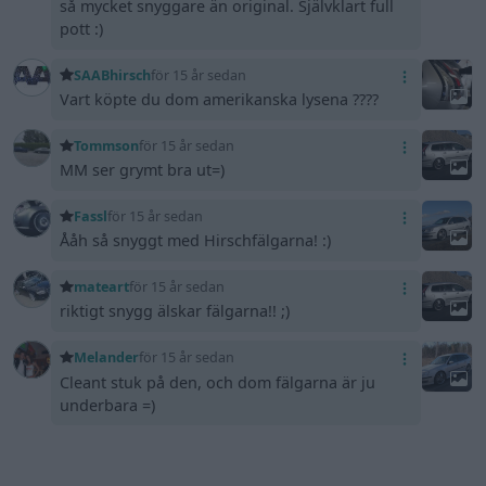
så mycket snyggare än original. Självklart full
pott :)
SAABhirsch
för 15 år sedan
Vart köpte du dom amerikanska lysena ????
Tommson
för 15 år sedan
MM ser grymt bra ut=)
Fassl
för 15 år sedan
Ååh så snyggt med Hirschfälgarna! :)
mateart
för 15 år sedan
riktigt snygg älskar fälgarna!! ;)
Melander
för 15 år sedan
Cleant stuk på den, och dom fälgarna är ju
underbara =)