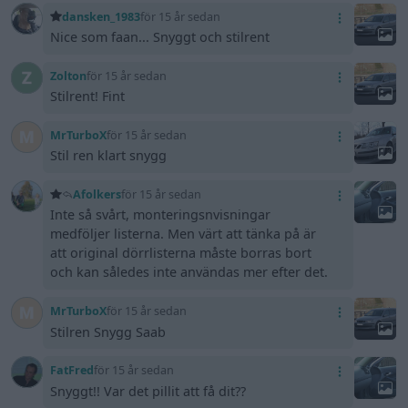
dansken_1983
för 15 år sedan
Nice som faan... Snyggt och stilrent
Zolton
för 15 år sedan
Stilrent! Fint
MrTurboX
för 15 år sedan
Stil ren klart snygg
Afolkers
för 15 år sedan
Inte så svårt, monteringsnvisningar
medföljer listerna. Men värt att tänka på är
att original dörrlisterna måste borras bort
och kan således inte användas mer efter det.
MrTurboX
för 15 år sedan
Stilren Snygg Saab
FatFred
för 15 år sedan
Snyggt!! Var det pillit att få dit??