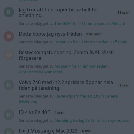
Jag tror att folk köper bil av helt fel
36 svar
anledning.
Senaste inlägget av
The-GOAT för 11 timmar sedan
i
Allmänt
Detta köpte jag nyss-tråden
9743 svar
Senaste inlägget av
Jesper328 för 13 timmar sedan
i
Off topic
Bestyckningsfundering. Zenith INAT 35/40
förgasare
Senaste inlägget av
Mossan1 för 14 timmar sedan
i
Motorteknik (Avancerad)
Volvo 740 med lh2.2 spridare öppnar hela
2 svar
tiden på tändning.
Senaste inlägget av
KlevaRaggarn fredag 23:57
i
Generell
felsökning
ID 4 vs EX 40 ?
4 svar
Senaste inlägget av
MickeEng fredag 18:13
i
El- och hybridbilar
Ford Mustang e Mac 2023
4 svar