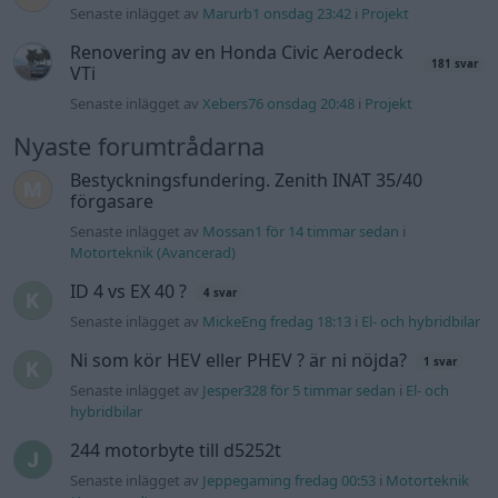
Senaste inlägget av
Marurb1 onsdag 23:42
i
Projekt
Renovering av en Honda Civic Aerodeck
181 svar
VTi
Senaste inlägget av
Xebers76 onsdag 20:48
i
Projekt
Nyaste forumtrådarna
Bestyckningsfundering. Zenith INAT 35/40
förgasare
Senaste inlägget av
Mossan1 för 14 timmar sedan
i
Motorteknik (Avancerad)
ID 4 vs EX 40 ?
4 svar
Senaste inlägget av
MickeEng fredag 18:13
i
El- och hybridbilar
Ni som kör HEV eller PHEV ? är ni nöjda?
1 svar
Senaste inlägget av
Jesper328 för 5 timmar sedan
i
El- och
hybridbilar
244 motorbyte till d5252t
Senaste inlägget av
Jeppegaming fredag 00:53
i
Motorteknik