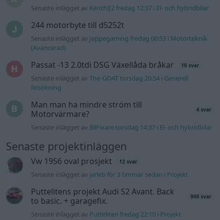
Senaste inlägget av
KenthIJ2 fredag 12:37
i
El- och hybridbilar
244 motorbyte till d5252t
Senaste inlägget av
Jeppegaming fredag 00:53
i
Motorteknik
(Avancerad)
Passat -13 2.0tdi DSG Växellåda bråkar
10 svar
Senaste inlägget av
The-GOAT torsdag 20:54
i
Generell
felsökning
Man man ha mindre ström till
4 svar
Motorvärmare?
Senaste inlägget av
BilFixare torsdag 14:37
i
El- och hybridbilar
Senaste projektinläggen
Vw 1956 oval prosjekt
12 svar
Senaste inlägget av
jarleb för 3 timmar sedan
i
Projekt
Puttelitens projekt Audi S2 Avant. Back
900 svar
to basic. + garagefix.
Senaste inlägget av
Putteliten fredag 22:10
i
Projekt