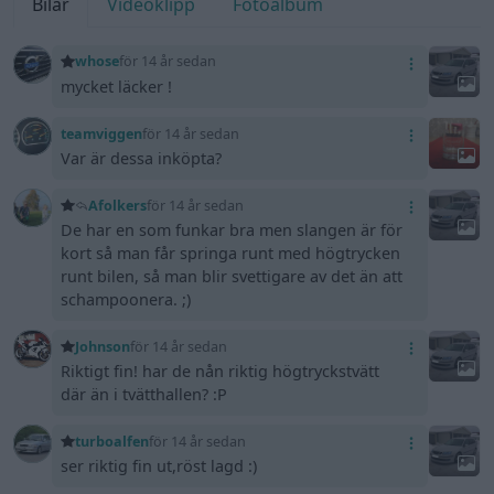
Bilar
Videoklipp
Fotoalbum
whose
för 14 år sedan
mycket läcker !
teamviggen
för 14 år sedan
Var är dessa inköpta?
Afolkers
för 14 år sedan
De har en som funkar bra men slangen är för
kort så man får springa runt med högtrycken
runt bilen, så man blir svettigare av det än att
schampoonera. ;)
Johnson
för 14 år sedan
Riktigt fin! har de nån riktig högtryckstvätt
där än i tvätthallen? :P
turboalfen
för 14 år sedan
ser riktig fin ut,röst lagd :)