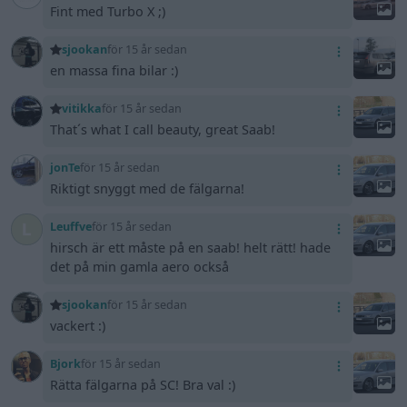
Fint med Turbo X ;)
sjookan
för 15 år sedan
en massa fina bilar :)
vitikka
för 15 år sedan
That´s what I call beauty, great Saab!
jonTe
för 15 år sedan
Riktigt snyggt med de fälgarna!
Leuffve
för 15 år sedan
hirsch är ett måste på en saab! helt rätt! hade
det på min gamla aero också
sjookan
för 15 år sedan
vackert :)
Bjork
för 15 år sedan
Rätta fälgarna på SC! Bra val :)