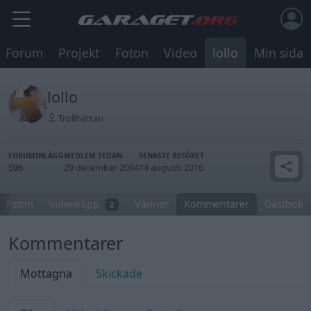
Forum
Projekt
Foton
Video
lollo
Min sida
lollo
Trollhättan
FORUMINLÄGG
MEDLEM SEDAN
SENASTE BESÖKET
596
29 december 2004
14 augusti 2016
Foton
Videoklipp
Vänner
Kommentarer
Gästbok
2
Kommentarer
Mottagna
Skickade