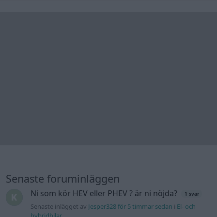
Senaste foruminläggen
Ni som kör HEV eller PHEV ? är ni nöjda?
1 svar
Senaste inlägget av
Jesper328 för 5 timmar sedan
i
El- och
hybridbilar