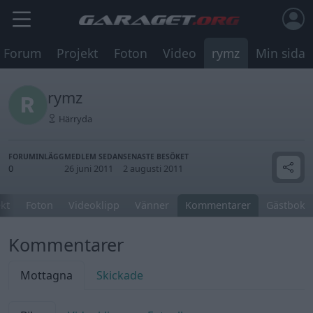
Forum
Projekt
Foton
Video
rymz
Min sida
rymz
Härryda
FORUMINLÄGG
MEDLEM SEDAN
SENASTE BESÖKET
0
26 juni 2011
2 augusti 2011
ekt
Foton
Videoklipp
Vänner
Kommentarer
Gästbok
Kommentarer
Mottagna
Skickade