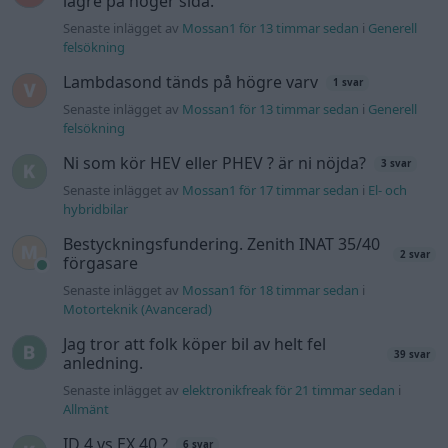
lägre på höger sida.
Senaste inlägget av
Mossan1 för 13 timmar sedan
i
Generell
felsökning
Lambdasond tänds på högre varv
1 svar
Senaste inlägget av
Mossan1 för 13 timmar sedan
i
Generell
felsökning
Ni som kör HEV eller PHEV ? är ni nöjda?
3 svar
Senaste inlägget av
Mossan1 för 17 timmar sedan
i
El- och
hybridbilar
Bestyckningsfundering. Zenith INAT 35/40
2 svar
förgasare
Senaste inlägget av
Mossan1 för 18 timmar sedan
i
Motorteknik (Avancerad)
Jag tror att folk köper bil av helt fel
39 svar
anledning.
Senaste inlägget av
elektronikfreak för 21 timmar sedan
i
Allmänt
ID 4 vs EX 40 ?
6 svar