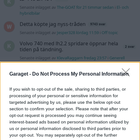
Senaste inlägget av
The-GOAT för 21 timmar sedan
i
El- och
hybridbilar
Detta köpte jag nyss-tråden
9743 svar
Senaste inlägget av
Jesper328 lördag 11:59
i
Off topic
Volvo 740 med lh2.2 spridare öppnar hela
2 svar
tiden på tändning.
Senaste inlägget av
KlevaRaggarn fredag 23:57
i
Generell
felsökning
Garaget -
Do Not Process My Personal Information
Ford Mustang e Mac 2023
4 svar
Senaste inlägget av
KenthIJ2 fredag 12:37
i
El- och hybridbilar
If you wish to opt-out of the sale, sharing to third parties, or
244 motorbyte till d5252t
processing of your personal or sensitive information for
targeted advertising by us, please use the below opt-out
Senaste inlägget av
Jeppegaming fredag 00:53
i
Motorteknik
(Avancerad)
section to confirm your selection. Please note that after your
opt-out request is processed you may continue seeing
Senaste projektinläggen
interest-based ads based on personal information utilized by
us or personal information disclosed to third parties prior to
Volvo Amazon 1965
85 svar
your opt-out. You may separately opt-out of the further
Senaste inlägget av
tomhjort för 17 timmar sedan
i
Projekt