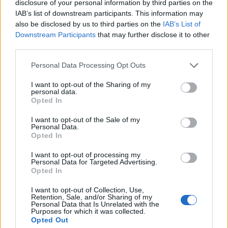
disclosure of your personal information by third parties on the
IAB’s list of downstream participants. This information may
A90 Supra
387 svar
also be disclosed by us to third parties on the
IAB’s List of
Senaste inlägget av
Rikard_Persson för 19 timmar sedan
i
Downstream Participants
that may further disclose it to other
Projekt
third parties.
Vw 1956 oval prosjekt
12 svar
Personal Data Processing Opt Outs
Senaste inlägget av
jarleb lördag 21:29
i
Projekt
I want to opt-out of the Sharing of my
Puttelitens projekt Audi S2 Avant. Back
personal data.
900 svar
to basic. + garagefix.
Opted In
Senaste inlägget av
Putteliten fredag 22:10
i
Projekt
I want to opt-out of the Sale of my
Personal Data.
Volkswagen Golf MK4 v6 4motion OEM++
Opted In
14 svar
med JDM inspiration.
Senaste inlägget av
Stol3n_Identity fredag 10:06
i
Projekt
I want to opt-out of processing my
Personal Data for Targeted Advertising.
Manta b som ska räddas (kaross eller
Opted In
122 svar
delar sökes)
I want to opt-out of Collection, Use,
Senaste inlägget av
Tyfors torsdag 23:25
i
Projekt
Retention, Sale, and/or Sharing of my
Personal Data that Is Unrelated with the
Huggern goes big block with 427 ZL-1!
Purposes for which it was collected.
551 svar
Opted Out
Senaste inlägget av
hugger69 torsdag 23:01
i
Projekt