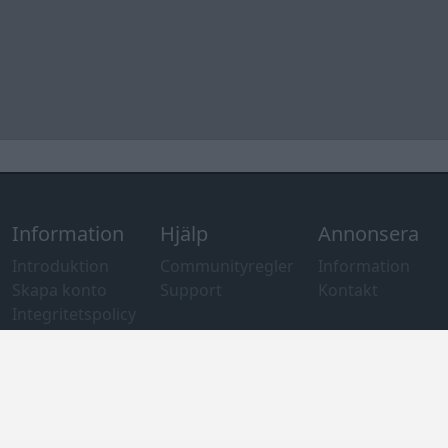
Information
Hjälp
Annonsera
Introduktion
Communityregler
Information
Skapa konto
Support
Kontakt
Integritetspolicy
och information
om användning
av cookies
Övrig
information