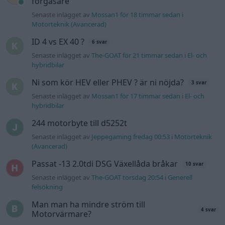
förgasare
Senaste inlägget av
Mossan1 för 18 timmar sedan
i
Motorteknik (Avancerad)
ID 4 vs EX 40 ?
6 svar
Senaste inlägget av
The-GOAT för 21 timmar sedan
i
El- och
hybridbilar
Ni som kör HEV eller PHEV ? är ni nöjda?
3 svar
Senaste inlägget av
Mossan1 för 17 timmar sedan
i
El- och
hybridbilar
244 motorbyte till d5252t
Senaste inlägget av
Jeppegaming fredag 00:53
i
Motorteknik
(Avancerad)
Passat -13 2.0tdi DSG Växellåda bråkar
10 svar
Senaste inlägget av
The-GOAT torsdag 20:54
i
Generell
felsökning
Man man ha mindre ström till
4 svar
Motorvärmare?