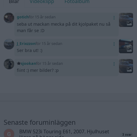
Bilar
Videoklipp
Fotoalbum
gotich
för 15 år sedan
seba ut mackan mecka på dit kjolpaket nu så
man får se :D
J_Erixzzon
för 15 år sedan
Ser bra ut! :)
sjookan
för 15 år sedan
fiint :) mer bilder? :p
Senaste foruminläggen
BMW 523i Touring E61, 2007. Hjulhuset
3 svar