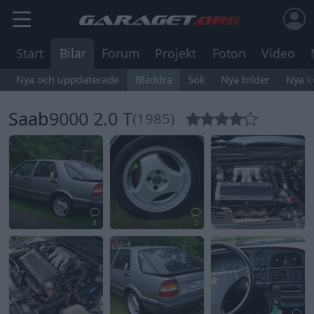
Start
Bilar
Forum
Projekt
Foton
Video
Nya och uppdaterade
Bläddra
Sök
Nya bilder
Nya 
Saab
9000 2.0 T
(1985)
8
2