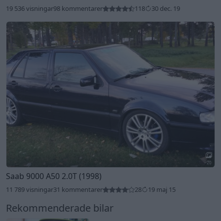
19 536 visningar
98 kommentarer
118
30 dec. 19
20
Saab 9000 A50 2.0T (1998)
11 789 visningar
31 kommentarer
28
19 maj 15
Rekommenderade bilar