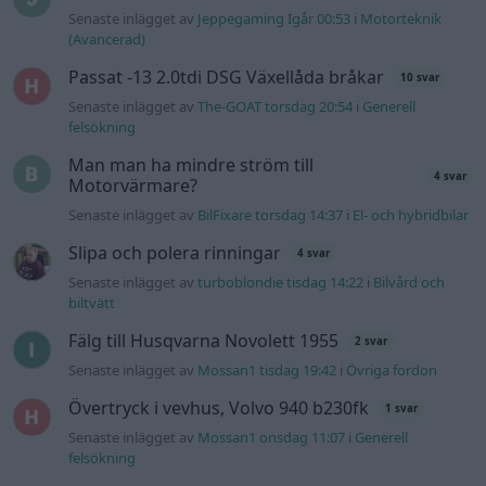
biltvätt
Fälg till Husqvarna Novolett 1955
2 svar
Senaste inlägget av
Mossan1 tisdag 19:42
i
Övriga fordon
Övertryck i vevhus, Volvo 940 b230fk
1 svar
Senaste inlägget av
Mossan1 onsdag 11:07
i
Generell
felsökning
VW LT35 -04 2.5 TDI dör sporadiskt under
körning, startar direkt efter nyckelcykel.
1 svar
Delar bytta utan resultat.
Senaste inlägget av
Jesper328 tisdag 12:52
i
Generell
felsökning
Gå till forumet