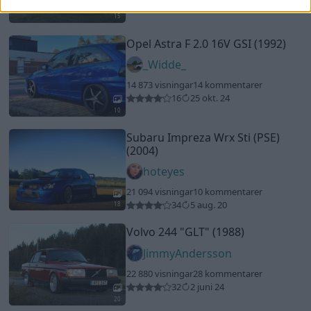
15
Opel Astra F 2.0 16V GSI (1992)
_Widde_
14 873 visningar
14 kommentarer
16
25 okt. 24
10
Subaru Impreza Wrx Sti (PSE)
(2004)
hoteyes
21 094 visningar
10 kommentarer
34
5 aug. 20
18
Volvo 244
"GLT"
(1988)
JimmyAndersson
22 880 visningar
28 kommentarer
32
2 juni 24
20