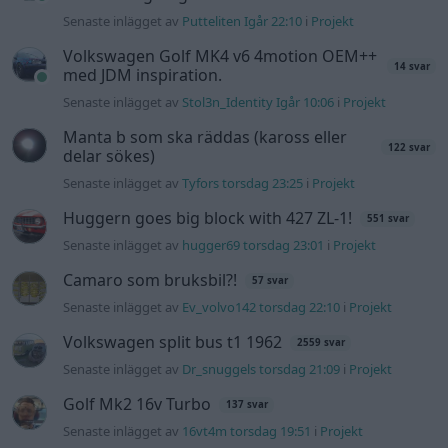
Camaro som bruksbil?!
57 svar
Senaste inlägget av
Ev_volvo142 torsdag 22:10
i
Projekt
Volkswagen split bus t1 1962
2559 svar
Senaste inlägget av
Dr_snuggels torsdag 21:09
i
Projekt
Golf Mk2 16v Turbo
137 svar
Senaste inlägget av
16vt4m torsdag 19:51
i
Projekt
Volvo 245 ?Turbo?
40 svar
Senaste inlägget av
Marurb1 onsdag 23:42
i
Projekt
Renovering av en Honda Civic Aerodeck
181 svar
VTi
Senaste inlägget av
Xebers76 onsdag 20:48
i
Projekt
Nyaste forumtrådarna
Bestyckningsfundering. Zenith INAT 35/40
förgasare
Senaste inlägget av
Mossan1 för 13 timmar sedan
i
Motorteknik (Avancerad)