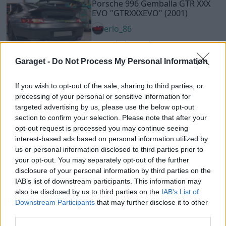
Porsche 996 Gemballa GTR XXX
EVO
"GTRXXXEVO"
(2001)
erlo_86
20 487 visningar
27 kommentarer
27
14 okt. 17
14
Garaget -
Do Not Process My Personal Information
Subaru Impreza WRX STi
"PSE II"
(2005)
If you wish to opt-out of the sale, sharing to third parties, or
yngwie
processing of your personal or sensitive information for
targeted advertising by us, please use the below opt-out
59 697 visningar
547 kommentarer
section to confirm your selection. Please note that after your
809
1 juni 14
13
opt-out request is processed you may continue seeing
interest-based ads based on personal information utilized by
Nissan 200sx s13
"Alexiz"
(1992)
us or personal information disclosed to third parties prior to
_Lady_
your opt-out. You may separately opt-out of the further
disclosure of your personal information by third parties on the
52 139 visningar
561 kommentarer
543
3 april 15
IAB’s list of downstream participants. This information may
20
also be disclosed by us to third parties on the
IAB’s List of
Downstream Participants
that may further disclose it to other
Mazda MX-5
"Miata"
(1992)
third parties.
muuns