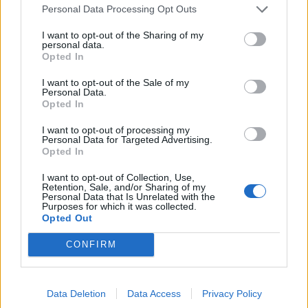
Personal Data Processing Opt Outs
23 551 visningar
8 kommentarer
10
17 maj 24
I want to opt-out of the Sharing of my
personal data.
15
Opted In
Volvo 240 V8TGRD (1989)
I want to opt-out of the Sale of my
grindbergmotorsport
Personal Data.
Opted In
25 236 visningar
6 kommentarer
29
21 nov. 20
I want to opt-out of processing my
20
27
Personal Data for Targeted Advertising.
Opted In
Mazda RX-7 Type-RS
"Gatbilen"
(1999)
I want to opt-out of Collection, Use,
Retention, Sale, and/or Sharing of my
Mysko_86
Personal Data that Is Unrelated with the
Purposes for which it was collected.
60 242 visningar
427 kommentarer
Opted Out
461
29 maj 21
20
3
CONFIRM
Volvo 242 (1975)
TOBBA242
Data Deletion
Data Access
Privacy Policy
2 921 visningar
2 kommentarer
6