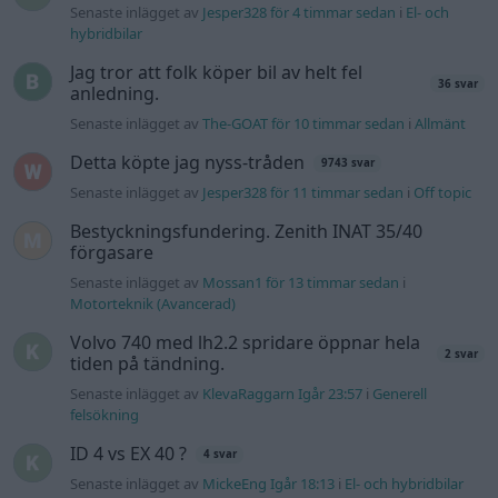
Volvo 740 med lh2.2 spridare öppnar hela
2 svar
tiden på tändning.
Senaste inlägget av
KlevaRaggarn Igår 23:57
i
Generell
felsökning
ID 4 vs EX 40 ?
4 svar
Senaste inlägget av
MickeEng Igår 18:13
i
El- och hybridbilar
Ford Mustang e Mac 2023
4 svar
Senaste inlägget av
KenthIJ2 Igår 12:37
i
El- och hybridbilar
244 motorbyte till d5252t
Senaste inlägget av
Jeppegaming Igår 00:53
i
Motorteknik
(Avancerad)
Passat -13 2.0tdi DSG Växellåda bråkar
10 svar
Senaste inlägget av
The-GOAT torsdag 20:54
i
Generell
felsökning
Man man ha mindre ström till
4 svar
Motorvärmare?