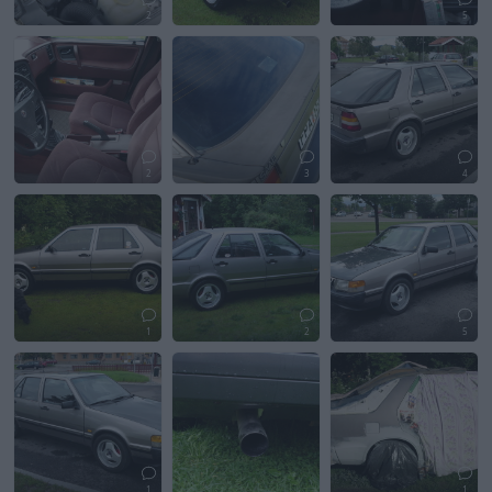
2
5
2
3
4
1
2
5
1
1