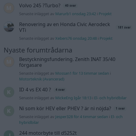
ID 4 vs EX 40 ?
4 svar
Senaste inlägget av
MickeEng Igår 18:13
i
El- och hybridbilar
Ni som kör HEV eller PHEV ? är ni nöjda?
1 svar
Senaste inlägget av
Jesper328 för 4 timmar sedan
i
El- och
hybridbilar
244 motorbyte till d5252t
Senaste inlägget av
Jeppegaming Igår 00:53
i
Motorteknik
(Avancerad)
Passat -13 2.0tdi DSG Växellåda bråkar
10 svar
Senaste inlägget av
The-GOAT torsdag 20:54
i
Generell
felsökning
Man man ha mindre ström till
4 svar
Motorvärmare?
Senaste inlägget av
BilFixare torsdag 14:37
i
El- och hybridbilar
Slipa och polera rinningar
4 svar
Senaste inlägget av
turboblondie tisdag 14:22
i
Bilvård och