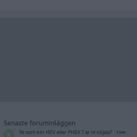
Senaste foruminläggen
Ni som kör HEV eller PHEV ? är ni nöjda?
1 svar
Senaste inlägget av
Jesper328 för 4 timmar sedan
i
El- och
hybridbilar
Jag tror att folk köper bil av helt fel
36 svar
anledning.
Senaste inlägget av
The-GOAT för 10 timmar sedan
i
Allmänt
Detta köpte jag nyss-tråden
9743 svar
Senaste inlägget av
Jesper328 för 11 timmar sedan
i
Off topic
Bestyckningsfundering. Zenith INAT 35/40
förgasare
Senaste inlägget av
Mossan1 för 13 timmar sedan
i
Motorteknik (Avancerad)