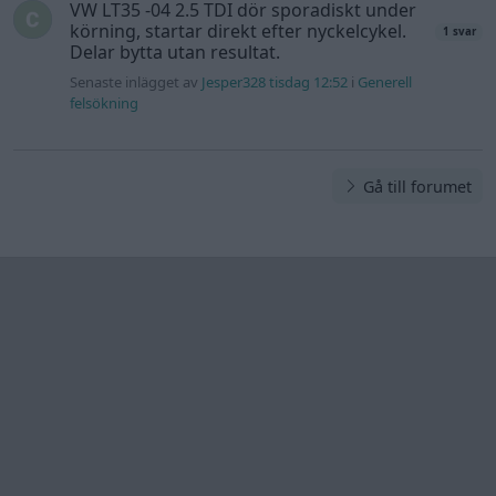
Information
Hjälp
Annonsera
Introduktion
Communityregler
Information
Skapa konto
Support
Kontakt
Integritetspolicy
och information
om användning
av cookies
Övrig
information
Övrigt
Tips och
förslag
Felanmälan
®
GARAGET
v13.2 Copyright © 2001-2026 Garaget Media AB