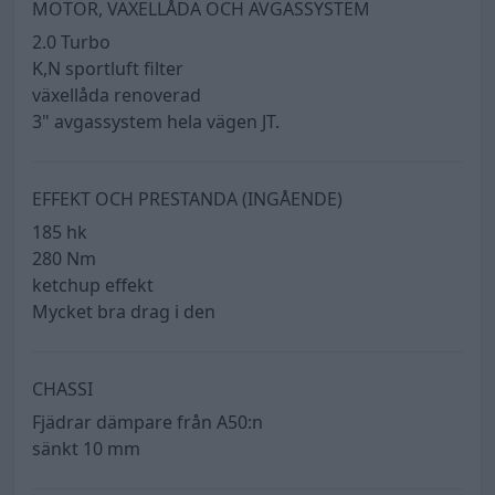
MOTOR, VÄXELLÅDA OCH AVGASSYSTEM
2.0 Turbo
K,N sportluft filter
växellåda renoverad
3" avgassystem hela vägen JT.
EFFEKT OCH PRESTANDA (INGÅENDE)
185 hk
280 Nm
ketchup effekt
Mycket bra drag i den
CHASSI
Fjädrar dämpare från A50:n
sänkt 10 mm