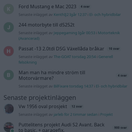
Senaste inlägget av
BilFixare torsdag 14:37
i
El- och hybridbilar
Senaste projektinläggen
Vw 1956 oval prosjekt
12 svar
Senaste inlägget av
jarleb för 2 timmar sedan
i
Projekt
Puttelitens projekt Audi S2 Avant. Back
900 svar
to basic. + garagefix.
Senaste inlägget av
Putteliten Igår 22:10
i
Projekt
Volkswagen Golf MK4 v6 4motion OEM++
14 svar
med JDM inspiration.
Senaste inlägget av
Stol3n_Identity Igår 10:06
i
Projekt
Manta b som ska räddas (kaross eller
122 svar
delar sökes)
Senaste inlägget av
Tyfors torsdag 23:25
i
Projekt
Huggern goes big block with 427 ZL-1!
551 svar
Senaste inlägget av
hugger69 torsdag 23:01
i
Projekt