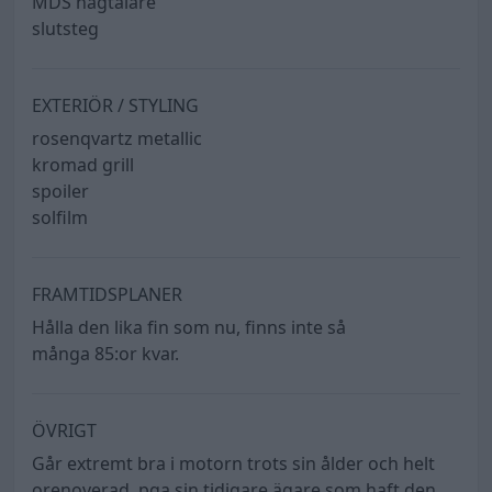
MDS hägtalare
slutsteg
EXTERIÖR / STYLING
rosenqvartz metallic
kromad grill
spoiler
solfilm
FRAMTIDSPLANER
Hålla den lika fin som nu, finns inte så
många 85:or kvar.
ÖVRIGT
Går extremt bra i motorn trots sin ålder och helt
orenoverad, pga sin tidigare ägare som haft den