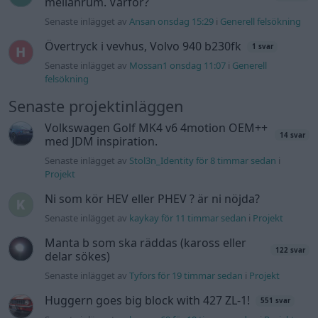
Senaste inlägget av
Dr_snuggels för 21 timmar sedan
i
Projekt
Golf Mk2 16v Turbo
137 svar
Senaste inlägget av
16vt4m för 23 timmar sedan
i
Projekt
Vw 1956 oval prosjekt
11 svar
Senaste inlägget av
jarleb Igår 17:26
i
Projekt
Volvo 245 ?Turbo?
40 svar
Senaste inlägget av
Marurb1 onsdag 23:42
i
Projekt
Renovering av en Honda Civic Aerodeck
181 svar
VTi
Senaste inlägget av
Xebers76 onsdag 20:48
i
Projekt
Nyaste forumtrådarna
ID 4 vs EX 40 ?
4 svar
Senaste inlägget av
MickeEng för 42 minuter sedan
i
El- och
hybridbilar
Ni som kör HEV eller PHEV ? är ni nöjda?