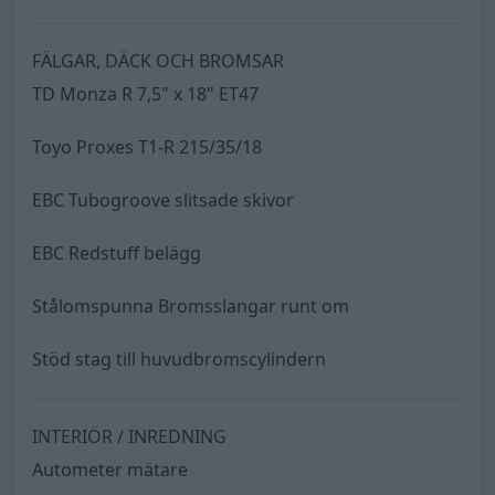
FÄLGAR, DÄCK OCH BROMSAR
TD Monza R 7,5" x 18" ET47
Toyo Proxes T1-R 215/35/18
EBC Tubogroove slitsade skivor
EBC Redstuff belägg
Stålomspunna Bromsslangar runt om
Stöd stag till huvudbromscylindern
INTERIÖR / INREDNING
Autometer mätare