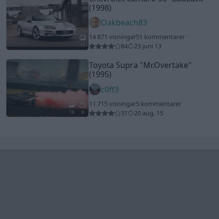
Senaste foruminläggen
Detta köpte jag nyss-tråden
9735 svar
Senaste inlägget av
The-GOAT för 6 minuter sedan
i
Off topic
ID 4 vs EX 40 ?
4 svar
Senaste inlägget av
MickeEng för 42 minuter sedan
i
El- och
hybridbilar
Jag tror att folk köper bil av helt fel
33 svar
anledning.
Senaste inlägget av
Jokabsson för 5 timmar sedan
i
Allmänt
Ford Mustang e Mac 2023
4 svar
Senaste inlägget av
KenthIJ2 för 6 timmar sedan
i
El- och
hybridbilar
244 motorbyte till d5252t