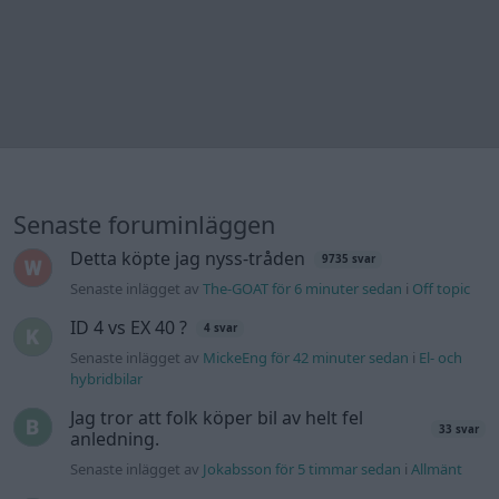
Senaste inlägget av
Jeppegaming för 18 timmar sedan
i
Motorteknik (Avancerad)
Passat -13 2.0tdi DSG Växellåda bråkar
10 svar
Senaste inlägget av
The-GOAT för 22 timmar sedan
i
Generell
felsökning
Man man ha mindre ström till
4 svar
Motorvärmare?
Senaste inlägget av
BilFixare Igår 14:37
i
El- och hybridbilar
Inget bromstryck efter byte av bromsok
6 svar
(Golf V 1.6)
Senaste inlägget av
jaka54 Igår 09:48
i
Chassi, bromsar,
transmission och däck
Kia Ceed 2017 batteritorsk med jämna
46 svar
mellanrum. Varför?
Senaste inlägget av
Ansan onsdag 15:29
i
Generell felsökning
Övertryck i vevhus, Volvo 940 b230fk
1 svar
Senaste inlägget av
Mossan1 onsdag 11:07
i
Generell