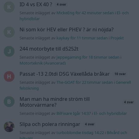
Senaste inlägget av
Mossan1 onsdag 11:07
i
Generell
felsökning
VW LT35 -04 2.5 TDI dör sporadiskt under
körning, startar direkt efter nyckelcykel.
1 svar
Delar bytta utan resultat.
Senaste inlägget av
Jesper328 tisdag 12:52
i
Generell
felsökning
Jag tror att folk köper bil av helt fel
33 svar
anledning.
Senaste inlägget av
Jokabsson för 5 timmar sedan
i
Allmänt
Gå till forumet