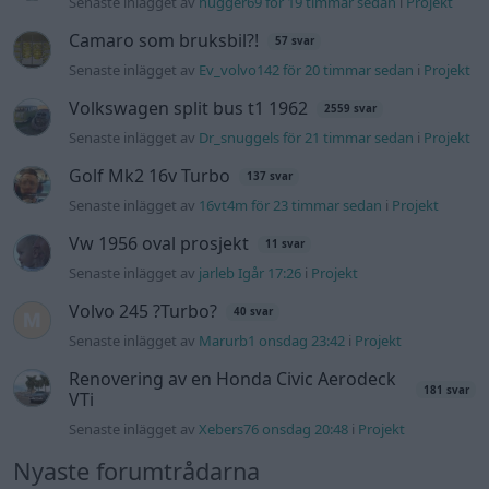
Senaste inlägget av
kaykay för 11 timmar sedan
i
Projekt
244 motorbyte till d5252t
Senaste inlägget av
Jeppegaming för 18 timmar sedan
i
Motorteknik (Avancerad)
Passat -13 2.0tdi DSG Växellåda bråkar
10 svar
Senaste inlägget av
The-GOAT för 22 timmar sedan
i
Generell
felsökning
Man man ha mindre ström till
4 svar
Motorvärmare?
Senaste inlägget av
BilFixare Igår 14:37
i
El- och hybridbilar
Slipa och polera rinningar
4 svar
Senaste inlägget av
turboblondie tisdag 14:22
i
Bilvård och
biltvätt
Fälg till Husqvarna Novolett 1955
2 svar
Senaste inlägget av
Mossan1 tisdag 19:42
i
Övriga fordon
Övertryck i vevhus, Volvo 940 b230fk
1 svar