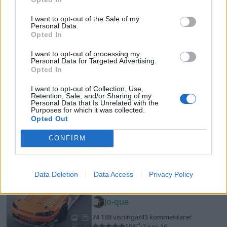
40 523 visningar
95 kommentarer
134
12 aug. 20
18
1
I want to opt-out of the Sale of my
Personal Data.
Opted In
Nissan S14.5
"RB25DET Neo"
(1995)
I want to opt-out of processing my
Personal Data for Targeted Advertising.
Jo-que
Opted In
74 188 visningar
43 kommentarer
558
2 juni 16
20
1
I want to opt-out of Collection, Use,
Retention, Sale, and/or Sharing of my
Personal Data that Is Unrelated with the
Chevrolet Camaro Z28 RS (1972)
Purposes for which it was collected.
Opted Out
Mr_Muscle
29 892 visningar
230 kommentarer
CONFIRM
220
11 aug. 14
19
2
Data Deletion
Data Access
Privacy Policy
Volkswagen Golf R (2011)
Kemal_G81
42 148 visningar
118 kommentarer
415
3 aug. 17
20