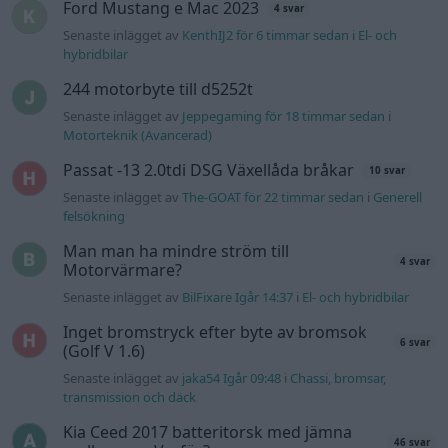
felsökning
Senaste projektinläggen
Volkswagen Golf MK4 v6 4motion OEM++
14 svar
med JDM inspiration.
Senaste inlägget av
Stol3n_Identity för 8 timmar sedan
i
Projekt
Ni som kör HEV eller PHEV ? är ni nöjda?
Senaste inlägget av
kaykay för 11 timmar sedan
i
Projekt
Manta b som ska räddas (kaross eller
122 svar
delar sökes)
Senaste inlägget av
Tyfors för 19 timmar sedan
i
Projekt
Huggern goes big block with 427 ZL-1!
551 svar
Senaste inlägget av
hugger69 för 19 timmar sedan
i
Projekt
Camaro som bruksbil?!
57 svar
Senaste inlägget av
Ev_volvo142 för 20 timmar sedan
i
Projekt
Volkswagen split bus t1 1962
2559 svar