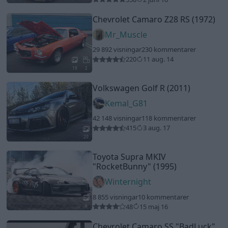
Toyota Supra MKIV
"RocketBunny"
(1995)
Winternight
8 855 visningar
10 kommentarer
48
15 maj 16
6
Chevrolet Camaro SS
"BadLuck"
(1998)
Oakbeach83
14 871 visningar
51 kommentarer
84
23 juni 13
17
Toyota Supra
"Mr.Overtake"
(1995)
c0ff3
11 715 visningar
5 kommentarer
31
20 aug. 15
19
8