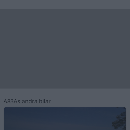
A83As andra bilar
12
Subaru Impreza WRX
"Scooby wagon"
(2006)
7 076 visningar
21 kommentarer
8
5 dec. 14