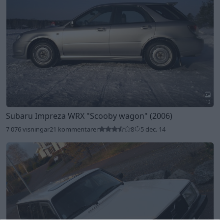
7
Volvo 245 Turbo (1984)
11 413 visningar
78 kommentarer
72
28 aug. 19
Rekommenderade bilar
Dodge Charger 500
"440
Magnum"
(1970)