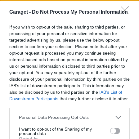
Trevik
Garaget -
Do Not Process My Personal Information
26 718 visningar
176 kommentarer
244
7 aug. 14
19
If you wish to opt-out of the sale, sharing to third parties, or
processing of your personal or sensitive information for
Super Seven HAHLIN7 (2006)
targeted advertising by us, please use the below opt-out
HaLinG
section to confirm your selection. Please note that after your
opt-out request is processed you may continue seeing
100 899 visningar
284 kommentarer
interest-based ads based on personal information utilized by
509
8 okt. 10
us or personal information disclosed to third parties prior to
20
6
your opt-out. You may separately opt-out of the further
Audi Urquattro (1982)
disclosure of your personal information by third parties on the
IAB’s list of downstream participants. This information may
lovet_ALR
also be disclosed by us to third parties on the
IAB’s List of
9 668 visningar
48 kommentarer
Downstream Participants
that may further disclose it to other
77
10 dec. 16
third parties.
8
Personal Data Processing Opt Outs
Lexus IS200
"Rocket Bunny"
(1999)
I want to opt-out of the Sharing of my
personal data.
ProfiileN
Opted In