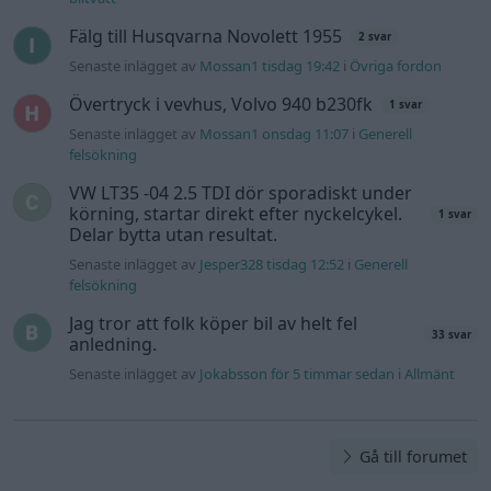
Information
Hjälp
Annonsera
Introduktion
Communityregler
Information
Skapa konto
Support
Kontakt
Integritetspolicy
och information
om användning
av cookies
Övrig
information
Övrigt
Tips och
förslag
Felanmälan
®
GARAGET
v13.2 Copyright © 2001-2026 Garaget Media AB