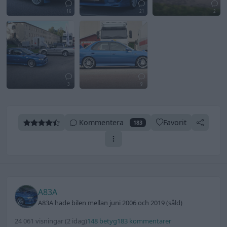
16
21
2
3
9
Kommentera
Favorit
183
A83A
A83A hade bilen mellan juni 2006 och 2019 (såld)
24 061 visningar
(2 idag)
148 betyg
183 kommentarer