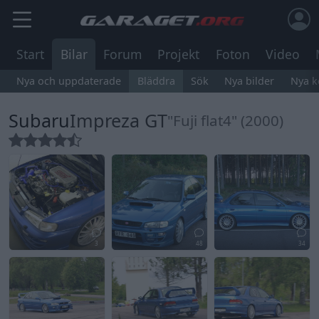
Start
Bilar
Forum
Projekt
Foton
Video
Nya och uppdaterade
Bläddra
Sök
Nya bilder
Nya 
Subaru
Impreza GT
"Fuji flat4" (2000)
3
48
34