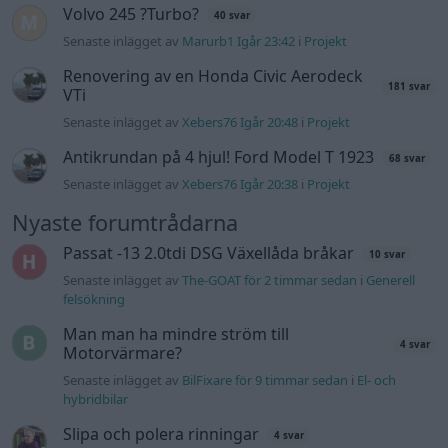
Volvo 245 ?Turbo?
40 svar
Senaste inlägget av
Marurb1 Igår 23:42
i
Projekt
Renovering av en Honda Civic Aerodeck
181 svar
VTi
Senaste inlägget av
Xebers76 Igår 20:48
i
Projekt
Antikrundan på 4 hjul! Ford Model T 1923
68 svar
Senaste inlägget av
Xebers76 Igår 20:38
i
Projekt
Nyaste forumtrådarna
Passat -13 2.0tdi DSG Växellåda bråkar
10 svar
Senaste inlägget av
The-GOAT för 2 timmar sedan
i
Generell
felsökning
Man man ha mindre ström till
4 svar
Motorvärmare?
Senaste inlägget av
BilFixare för 9 timmar sedan
i
El- och
hybridbilar
Slipa och polera rinningar
4 svar