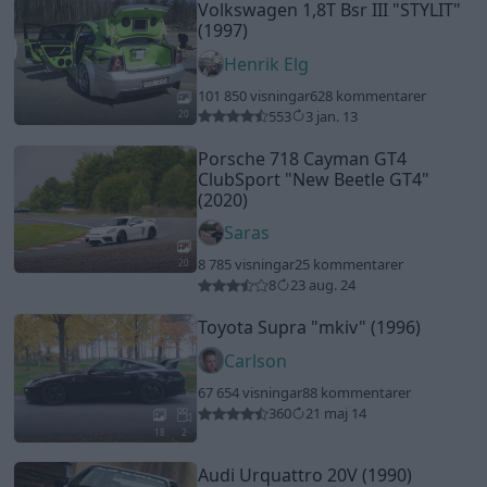
Volkswagen 1,8T Bsr III
"STYLIT"
(1997)
Henrik Elg
101 850 visningar
628 kommentarer
553
3 jan. 13
20
Porsche 718 Cayman GT4
ClubSport
"New Beetle GT4"
(2020)
Saras
8 785 visningar
25 kommentarer
20
8
23 aug. 24
Toyota Supra
"mkiv"
(1996)
Carlson
67 654 visningar
88 kommentarer
360
21 maj 14
18
2
Audi Urquattro 20V (1990)