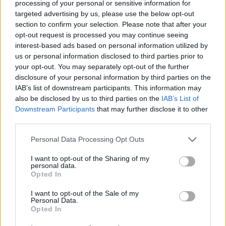
processing of your personal or sensitive information for
Jag tror att folk köper bil av helt fel
targeted advertising by us, please use the below opt-out
30 svar
anledning.
section to confirm your selection. Please note that after your
opt-out request is processed you may continue seeing
Senaste inlägget av
The-GOAT för 5 timmar sedan
i
Allmänt
interest-based ads based on personal information utilized by
Man man ha mindre ström till
us or personal information disclosed to third parties prior to
4 svar
Motorvärmare?
your opt-out. You may separately opt-out of the further
disclosure of your personal information by third parties on the
Senaste inlägget av
BilFixare för 9 timmar sedan
i
El- och
hybridbilar
IAB’s list of downstream participants. This information may
also be disclosed by us to third parties on the
IAB’s List of
Inget bromstryck efter byte av bromsok
Downstream Participants
that may further disclose it to other
6 svar
(Golf V 1.6)
third parties.
Senaste inlägget av
jaka54 för 14 timmar sedan
i
Chassi,
bromsar, transmission och däck
Personal Data Processing Opt Outs
Kia Ceed 2017 batteritorsk med jämna
I want to opt-out of the Sharing of my
46 svar
mellanrum. Varför?
personal data.
Opted In
Senaste inlägget av
Ansan Igår 15:29
i
Generell felsökning
I want to opt-out of the Sale of my
Övertryck i vevhus, Volvo 940 b230fk
1 svar
Personal Data.
Opted In
Senaste inlägget av
Mossan1 Igår 11:07
i
Generell felsökning