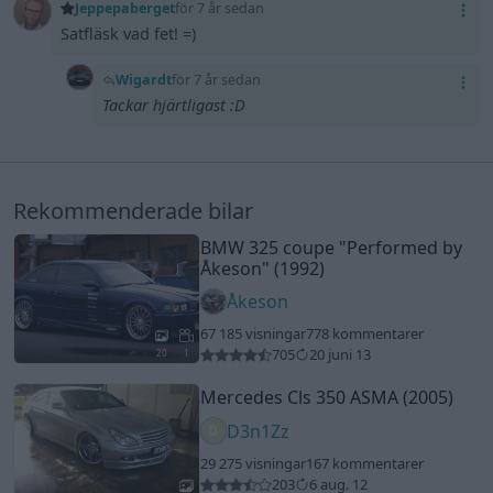
Jeppepaberget
för 7 år sedan
Satfläsk vad fet! =)
Wigardt
för 7 år sedan
Tackar hjärtligast :D
Rekommenderade bilar
BMW 325 coupe
"Performed by
Åkeson"
(1992)
Åkeson
67 185 visningar
778 kommentarer
705
20 juni 13
20
1
Mercedes Cls 350 ASMA (2005)
D3n1Zz
29 275 visningar
167 kommentarer
203
6 aug. 12