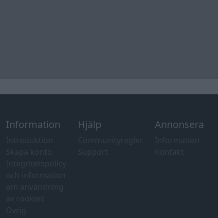
Information
Hjälp
Annonsera
Introduktion
Communityregler
Information
Skapa konto
Support
Kontakt
Integritetspolicy
och information
om användning
av cookies
Övrig