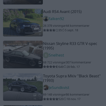
20
Audi RS4 Avant (2015)
falken92
26 378 visningar
44 kommentarer
35
5 sept. 18
20
Nissan Skyline R33 GTR V-spec
(1995)
Snelhest
68 722 visningar
307 kommentarer
649
28 feb. 17
18
Toyota Supra Mkiv
"Black Beast"
(1993)
JeSundkvist
69 148 visningar
86 kommentarer
520
18 nov. 17
16
7