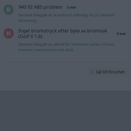
940 92 ABS problem
2 svar
Senaste inlägget av
H-Karlsson måndag 16:23
i
Generell
felsökning
Inget bromstryck efter byte av bromsok
6 svar
(Golf V 1.6)
Senaste inlägget av
jaka54 för 14 timmar sedan
i
Chassi,
bromsar, transmission och däck
Gå till forumet