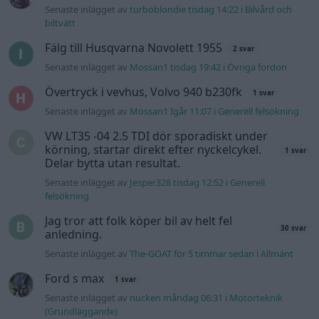
Senaste inlägget av
turboblondie tisdag 14:22
i
Bilvård och
biltvätt
Fälg till Husqvarna Novolett 1955
2 svar
Senaste inlägget av
Mossan1 tisdag 19:42
i
Övriga fordon
Övertryck i vevhus, Volvo 940 b230fk
1 svar
Senaste inlägget av
Mossan1 Igår 11:07
i
Generell felsökning
VW LT35 -04 2.5 TDI dör sporadiskt under
körning, startar direkt efter nyckelcykel.
1 svar
Delar bytta utan resultat.
Senaste inlägget av
Jesper328 tisdag 12:52
i
Generell
felsökning
Jag tror att folk köper bil av helt fel
30 svar
anledning.
Senaste inlägget av
The-GOAT för 5 timmar sedan
i
Allmänt
Ford s max
1 svar
Senaste inlägget av
nucken måndag 06:31
i
Motorteknik
(Grundläggande)