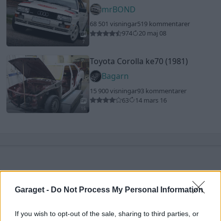
mrBOND
68 501 visningar
519 kommentarer
974
20 maj 08
7
Toyota Corolla ke70 (1981)
Bagarn
15 900 visningar
93 kommentarer
63
14 mars 16
15
Senaste foruminläggen
Garaget -
Do Not Process My Personal Information
Passat -13 2.0tdi DSG Växellåda bråkar
10 svar
Senaste inlägget av
The-GOAT för 2 timmar sedan
i
Generell
If you wish to opt-out of the sale, sharing to third parties, or
felsökning