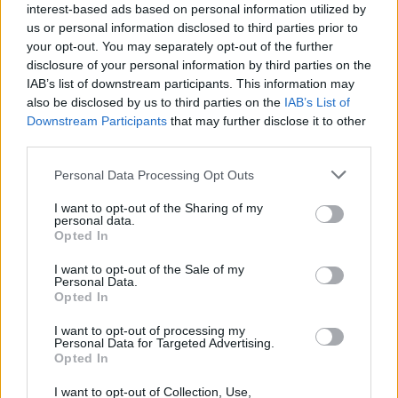
interest-based ads based on personal information utilized by
Volkswagen Golf R
"Stertman
us or personal information disclosed to third parties prior to
Motorsport - STM600"
(2015)
your opt-out. You may separately opt-out of the further
MickeLR
disclosure of your personal information by third parties on the
IAB’s list of downstream participants. This information may
37 633 visningar
86 kommentarer
also be disclosed by us to third parties on the
IAB’s List of
100
23 april 20
20
Downstream Participants
that may further disclose it to other
third parties.
Audi R8 V10 Plus
"R8 Hulk"
(2016)
rocket_600ci
Personal Data Processing Opt Outs
35 344 visningar
29 kommentarer
I want to opt-out of the Sharing of my
51
1 aug. 20
personal data.
20
3
Opted In
BMW m3 e30 turbo
"m3 turbo"
I want to opt-out of the Sale of my
(1987)
Personal Data.
Opted In
Teds
I want to opt-out of processing my
80 593 visningar
539 kommentarer
Personal Data for Targeted Advertising.
635
6 jan. 15
15
Opted In
Chevrolet Camaro SS (1969)
I want to opt-out of Collection, Use,