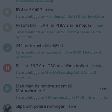
Senaste inlägget av
The-GOAT torsdag 20:54
i
Generell
felsökning
Man man ha mindre ström till
4 svar
Motorvärmare?
Senaste inlägget av
BilFixare torsdag 14:37
i
El- och hybridbilar
Slipa och polera rinningar
4 svar
Senaste inlägget av
turboblondie tisdag 14:22
i
Bilvård och
biltvätt
Fälg till Husqvarna Novolett 1955
2 svar
Senaste inlägget av
Mossan1 tisdag 19:42
i
Övriga fordon
Övertryck i vevhus, Volvo 940 b230fk
1 svar
Senaste inlägget av
Mossan1 onsdag 11:07
i
Generell
felsökning
VW LT35 -04 2.5 TDI dör sporadiskt under
körning, startar direkt efter nyckelcykel.
1 svar
Delar bytta utan resultat.
Senaste inlägget av
Jesper328 tisdag 12:52
i
Generell