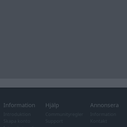
information
Övrigt
Tips och
förslag
Felanmälan
®
GARAGET
v13.2 Copyright © 2001-2026 Garaget Media AB