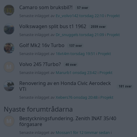
181 svar
VTi
Senaste inlägget av
Xebers76 onsdag 20:48
i
Projekt
Nyaste forumtrådarna
Bestyckningsfundering. Zenith INAT 35/40
förgasare
Senaste inlägget av
Mossan1 för 12 timmar sedan
i
Motorteknik (Avancerad)
ID 4 vs EX 40 ?
4 svar
Senaste inlägget av
MickeEng Igår 18:13
i
El- och hybridbilar
Ni som kör HEV eller PHEV ? är ni nöjda?
1 svar
Senaste inlägget av
Jesper328 för 3 timmar sedan
i
El- och
hybridbilar
244 motorbyte till d5252t
Senaste inlägget av
Jeppegaming Igår 00:53
i
Motorteknik
(Avancerad)
Passat -13 2.0tdi DSG Växellåda bråkar
10 svar