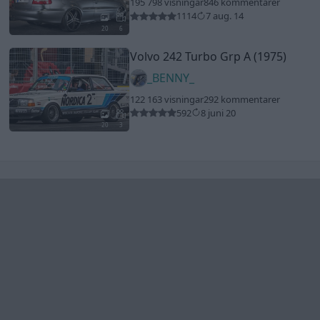
195 798 visningar
846 kommentarer
1114
7 aug. 14
20
6
Volvo 242 Turbo Grp A (1975)
_BENNY_
122 163 visningar
292 kommentarer
592
8 juni 20
20
3
Senaste foruminläggen
Ni som kör HEV eller PHEV ? är ni nöjda?
1 svar
Senaste inlägget av
Jesper328 för 3 timmar sedan
i
El- och
hybridbilar
Jag tror att folk köper bil av helt fel
36 svar