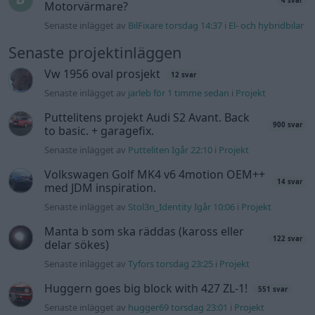
Senaste inlägget av
Stol3n_Identity Igår 10:06
i
Projekt
Manta b som ska räddas (kaross eller
122 svar
delar sökes)
Senaste inlägget av
Tyfors torsdag 23:25
i
Projekt
Huggern goes big block with 427 ZL-1!
551 svar
Senaste inlägget av
hugger69 torsdag 23:01
i
Projekt
Camaro som bruksbil?!
57 svar
Senaste inlägget av
Ev_volvo142 torsdag 22:10
i
Projekt
Volkswagen split bus t1 1962
2559 svar
Senaste inlägget av
Dr_snuggels torsdag 21:09
i
Projekt
Golf Mk2 16v Turbo
137 svar
Senaste inlägget av
16vt4m torsdag 19:51
i
Projekt
Volvo 245 ?Turbo?
40 svar
Senaste inlägget av
Marurb1 onsdag 23:42
i
Projekt
Renovering av en Honda Civic Aerodeck