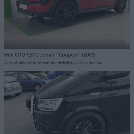
20
Mini COOPER Clubman
"Coopern"
(2008)
8 785 visningar
6 kommentarer
5
29 nov. 24