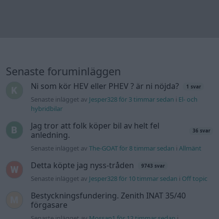
anledning.
Senaste inlägget av
The-GOAT för 8 timmar sedan
i
Allmänt
Detta köpte jag nyss-tråden
9743 svar
Senaste inlägget av
Jesper328 för 10 timmar sedan
i
Off topic
Bestyckningsfundering. Zenith INAT 35/40
förgasare
Senaste inlägget av
Mossan1 för 12 timmar sedan
i
Motorteknik (Avancerad)
Volvo 740 med lh2.2 spridare öppnar hela
2 svar
tiden på tändning.
Senaste inlägget av
KlevaRaggarn för 22 timmar sedan
i
Generell felsökning
ID 4 vs EX 40 ?
4 svar
Senaste inlägget av
MickeEng Igår 18:13
i
El- och hybridbilar
Ford Mustang e Mac 2023
4 svar
Senaste inlägget av
KenthIJ2 Igår 12:37
i
El- och hybridbilar