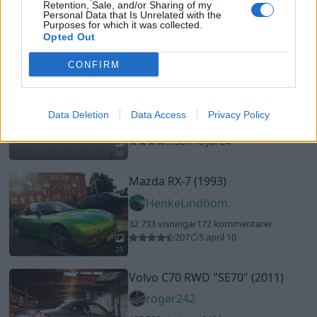
Retention, Sale, and/or Sharing of my
GT-O
Personal Data that Is Unrelated with the
Purposes for which it was collected.
24 614 visningar
236 kommentarer
Opted Out
285
2 aug. 11
10
CONFIRM
Volvo S60 T5 ATM400 (2005)
RasmusS
Data Deletion
Data Access
Privacy Policy
24 609 visningar
19 kommentarer
30
16 juli 24
20
Mazda RX-7 (1993)
HenkeLindbom
32 733 visningar
172 kommentarer
207
5 april 10
20
Volvo C70 RWD
"SE70"
(2011)
roger242