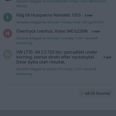
felsökning
Gå till forumet
Information
Hjälp
Annonsera
Introduktion
Communityregler
Information
Skapa konto
Support
Kontakt
Integritetspolicy
och information
om användning
av cookies
Övrig