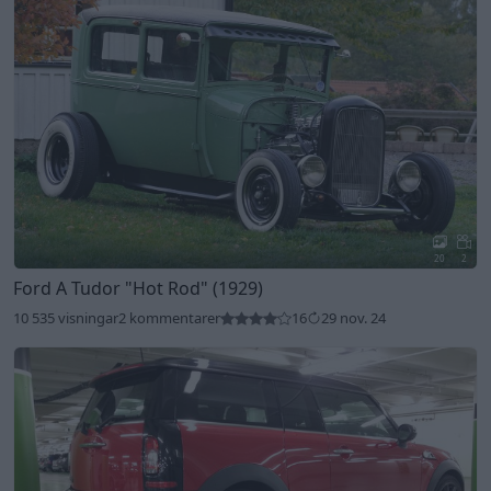
20
2
Ford A Tudor
"Hot Rod"
(1929)
10 535 visningar
2 kommentarer
16
29 nov. 24