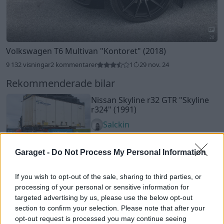
20
Volkswagen T6 Multivan
"Kontoret"
(2018)
9 132 visningar
2 kommentarer
1
29 nov. 24
Rekommenderade bilar
Nissan Skyline r32 GTR
"Skyline
r324"
(1991)
Salckin
123 358 visningar
699 kommentarer
943
8 maj 21
20
9
Garaget -
Do Not Process My Personal Information
Volkswagen Typ 1 Bubbla
"Herbie"
(1966)
If you wish to opt-out of the sale, sharing to third parties, or
processing of your personal or sensitive information for
Aandreaaz
targeted advertising by us, please use the below opt-out
26 003 visningar
35 kommentarer
section to confirm your selection. Please note that after your
51
20
opt-out request is processed you may continue seeing