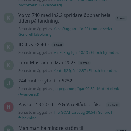
244 motorbyte till d5252t
Senaste inlägget av
Jeppegaming Igår 00:53
i
Motorteknik
(Avancerad)
Passat -13 2.0tdi DSG Växellåda bråkar
10 svar
Senaste inlägget av
The-GOAT torsdag 20:54
i
Generell
felsökning
Man man ha mindre ström till
4 svar
Motorvärmare?
Senaste inlägget av
BilFixare torsdag 14:37
i
El- och hybridbilar
Senaste projektinläggen
Vw 1956 oval prosjekt
12 svar
Senaste inlägget av
jarleb för 1 timme sedan
i
Projekt
Puttelitens projekt Audi S2 Avant. Back
900 svar
to basic. + garagefix.
Senaste inlägget av
Putteliten Igår 22:10
i
Projekt
Volkswagen Golf MK4 v6 4motion OEM++
14 svar
med JDM inspiration.