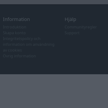
Information
Hjälp
Introduktion
Communityregler
Skapa konto
Support
Integritetspolicy och
information om användning
av cookies
Övrig information