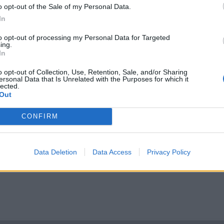
i
Bilvård och biltvätt
i
Projekt
o opt-out of the Sale of my Personal Data.
T35 -04 2.5 TDI dör
In
Volvo 740 GLT Lång
adiskt under körning,
Projekt
tar direkt efter
to opt-out of processing my Personal Data for Targeted
1 svar
Senaste inlägget av
Rube
ing.
elcykel. Delar bytta
19:47
i
Projekt
In
 resultat.
te inlägget av
Jesper328 tisdag 12:52
o opt-out of Collection, Use, Retention, Sale, and/or Sharing
rell felsökning
ersonal Data that Is Unrelated with the Purposes for which it
lected.
Out
gnia 2018 - Tänkte byta
erhögtalaren med blir
6 svar
 konfunderad över
CONFIRM
lingarna.
te inlägget av
MammDiin måndag
i
Billjud och multimedia
Data Deletion
Data Access
Privacy Policy