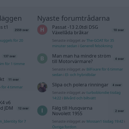
nläggen
Nyaste forumtrådarna
s t1
Passat -13 2.0tdi DSG
2559 svar
10 svar
Växellåda bråkar
uggels för 20
Senaste inlägget av
The-GOAT för 35
minuter sedan
i
Generell felsökning
Man man ha mindre ström
137 svar
4 svar
till Motorvärmare?
4m för 1 timme
Senaste inlägget av
BilFixare för 6 timmar
sedan
i
El- och hybridbilar
kt
11 svar
Slipa och polera rinningar
4 svar
b för 4 timmar
Senaste inlägget av
turboblondie tisdag
14:22
i
Bilvård och biltvätt
K4 v6
d JDM
Fälg till Husqvarna
12 svar
2 svar
Novolett 1955
n_Identity för 7
Senaste inlägget av
Mossan1 tisdag 19:42
i
Övriga fordon