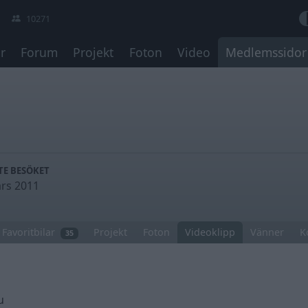
10271
r
Forum
Projekt
Foton
Video
Medlemssidor
TE BESÖKET
rs 2011
Favoritbilar
Projekt
Foton
Videoklipp
Vänner
K
35
u