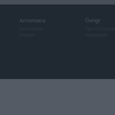
Annonsera
Övrigt
Information
Tips och försla
Kontakt
Felanmälan