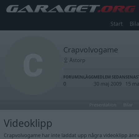
Start
Bila
Crapvolvogame
Åstorp
FORUMINLÄGG
MEDLEM SEDAN
SENAS
0
30 maj 2009
15 ma
Presentation
Bilar
Videoklipp
Crapvolvogame har inte laddat upp några videoklipp änn