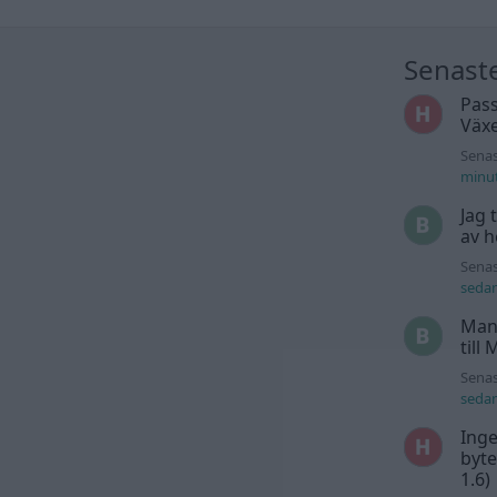
Senast
Pass
Växe
Senas
minu
Jag 
av h
Senas
seda
Man
till
Senas
seda
Inge
byte
1.6)