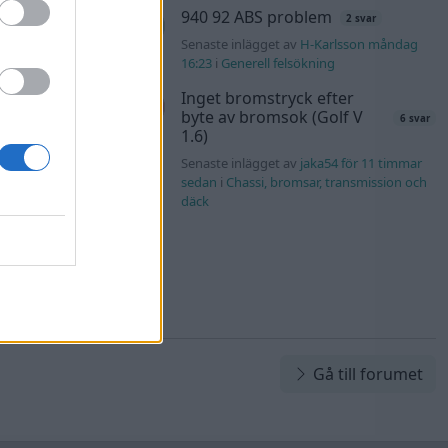
940 92 ABS problem
2 svar
tids
Senaste inlägget av
H-Karlsson måndag
46 svar
16:23
i
Generell felsökning
nRutegard tisdag
Inget bromstryck efter
byte av bromsok (Golf V
6 svar
1.6)
Senaste inlägget av
jaka54 för 11 timmar
sedan
i
Chassi, bromsar, transmission och
däck
Gå till forumet