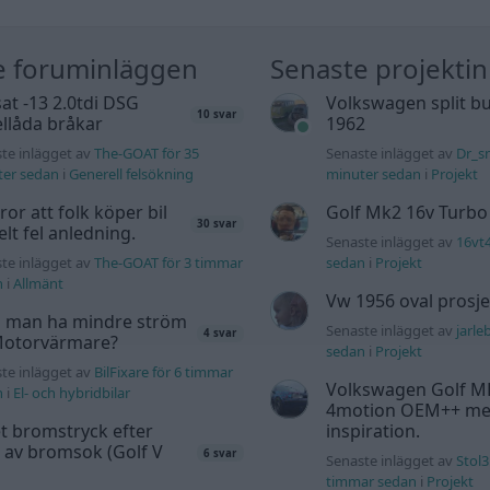
e foruminläggen
Senaste projekti
at -13 2.0tdi DSG
Volkswagen split bu
10 svar
llåda bråkar
1962
te inlägget av
The-GOAT för 35
Senaste inlägget av
Dr_sn
ter sedan
i
Generell felsökning
minuter sedan
i
Projekt
tror att folk köper bil
Golf Mk2 16v Turbo
30 svar
elt fel anledning.
Senaste inlägget av
16vt
te inlägget av
The-GOAT för 3 timmar
sedan
i
Projekt
n
i
Allmänt
Vw 1956 oval prosje
 man ha mindre ström
Senaste inlägget av
jarle
4 svar
 Motorvärmare?
sedan
i
Projekt
te inlägget av
BilFixare för 6 timmar
Volkswagen Golf M
n
i
El- och hybridbilar
4motion OEM++ me
t bromstryck efter
inspiration.
 av bromsok (Golf V
6 svar
Senaste inlägget av
Stol3
timmar sedan
i
Projekt