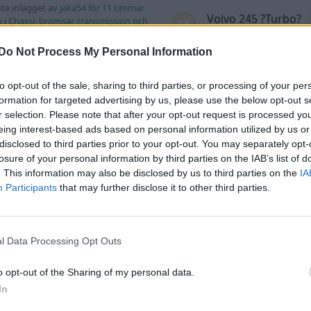
te inlägget av
jaka54 för 11 timmar
Volvo 245 ?Turbo?
n
i
Chassi, bromsar, transmission och
Senaste inlägget av
Maru
sedan
i
Projekt
Do Not Process My Personal Information
Ceed 2017
eritorsk med jämna
Renovering av en 
46 svar
anrum. Varför?
to opt-out of the sale, sharing to third parties, or processing of your per
Civic Aerodeck VTi
formation for targeted advertising by us, please use the below opt-out s
te inlägget av
Ansan Igår 15:29
i
Senaste inlägget av
Xeber
r selection. Please note that after your opt-out request is processed y
ell felsökning
Projekt
eing interest-based ads based on personal information utilized by us or
tryck i vevhus, Volvo
Antikrundan på 4 hj
disclosed to third parties prior to your opt-out. You may separately opt-
1 svar
 b230fk
Ford Model T 1923
losure of your personal information by third parties on the IAB’s list of
te inlägget av
Mossan1 Igår 11:07
i
. This information may also be disclosed by us to third parties on the
IA
Senaste inlägget av
Xeber
ell felsökning
Participants
that may further disclose it to other third parties.
Projekt
 till Husqvarna
Manta b som ska r
2 svar
lett 1955
(kaross eller delar 
l Data Processing Opt Outs
te inlägget av
Mossan1 tisdag 19:42
i
Senaste inlägget av
Tyfor
a fordon
Projekt
o opt-out of the Sharing of my personal data.
a och polera rinningar
Camaro som bruksbi
4 svar
In
te inlägget av
turboblondie tisdag
Senaste inlägget av
Ev_vo