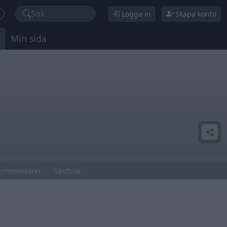
Sök
Logga in
Skapa konto
Min sida
ommentarer
Gästbok