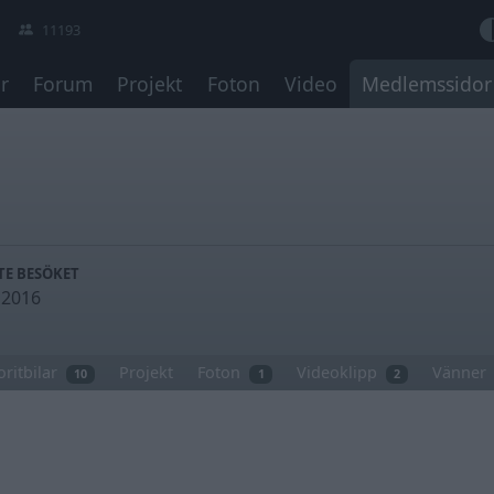
11193
r
Forum
Projekt
Foton
Video
Medlemssidor
TE BESÖKET
i 2016
oritbilar
Projekt
Foton
Videoklipp
Vänner
10
1
2