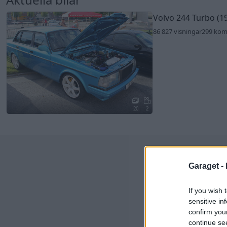
Volvo 244 Turbo (1
86 827 visningar
299 ko
20
2
Senast
Garaget -
Ni s
? är
If you wish 
Senas
sensitive in
seda
confirm you
Jag 
continue se