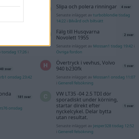
nuggels torsdag
Slipa och polera rinningar
4 svar
Senaste inlägget av
turboblondie tisdag
137 svar
14:22
i
Bilvård och biltvätt
4m torsdag 19:51
i
Fälg till Husqvarna
2 svar
Novolett 1955
kt
11 svar
Senaste inlägget av
Mossan1 tisdag 19:42
i
b torsdag 17:26
i
Övriga fordon
Övertryck i vevhus, Volvo
1 svar
940 b230fk
40 svar
rb1 onsdag 23:42
Senaste inlägget av
Mossan1 onsdag 11:07
i
Generell felsökning
Honda
VW LT35 -04 2.5 TDI dör
181 svar
sporadiskt under körning,
startar direkt efter
1 svar
rs76 onsdag
nyckelcykel. Delar bytta
utan resultat.
Senaste inlägget av
Jesper328 tisdag 12:52
i
Generell felsökning