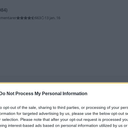
984)
mmentarer
663
13 jan. 16
e foruminläggen
Senaste projekti
Do Not Process My Personal Information
om kör HEV eller PHEV
Puttelitens projekt 
1 svar
 ni nöjda?
S2 Avant. Back to ba
garagefix.
to opt-out of the sale, sharing to third parties, or processing of your per
te inlägget av
Jesper328 för 1 timme
formation for targeted advertising by us, please use the below opt-out s
n
i
El- och hybridbilar
Senaste inlägget av
Putte
r selection. Please note that after your opt-out request is processed y
timmar sedan
i
Projekt
tror att folk köper bil
eing interest-based ads based on personal information utilized by us or
36 svar