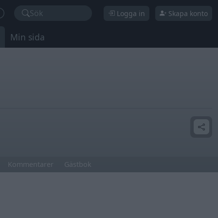
Sök
Logga in
Skapa konto
Min sida
Kommentarer
Gästbok