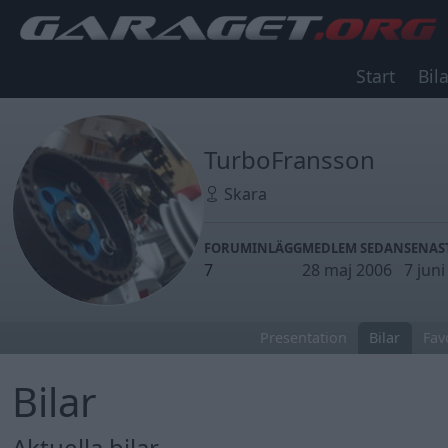
Start
Bila
TurboFransson
Skara
FORUMINLÄGG
MEDLEM SEDAN
SENAS
7
28 maj 2006
7 jun
Presentation
Bilar
Fav
Bilar
Aktuella bilar