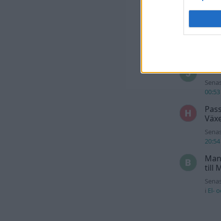
Senas
El- o
For
Senas
och h
244 
Senas
00:53
Pass
Växe
Senas
20:54
Man
till
Senas
i
El- 