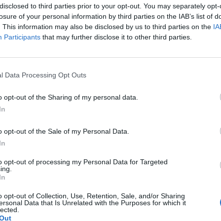
elt fel anledning.
Volkswagen Golf M
disclosed to third parties prior to your opt-out. You may separately opt-
4motion OEM++ me
losure of your personal information by third parties on the IAB’s list of
te inlägget av
The-GOAT för 6 timmar
inspiration.
n
i
Allmänt
. This information may also be disclosed by us to third parties on the
IA
Senaste inlägget av
Stol3
Participants
that may further disclose it to other third parties.
a köpte jag nyss-
10:06
i
Projekt
9743 svar
den
Manta b som ska r
te inlägget av
Jesper328 för 8 timmar
(kaross eller delar 
l Data Processing Opt Outs
n
i
Off topic
Senaste inlägget av
Tyfor
yckningsfundering.
Projekt
o opt-out of the Sharing of my personal data.
th INAT 35/40
In
gasare
Huggern goes big b
with 427 ZL-1!
te inlägget av
Mossan1 för 10
o opt-out of the Sale of my Personal Data.
ar sedan
i
Motorteknik (Avancerad)
Senaste inlägget av
hugg
In
23:01
i
Projekt
o 740 med lh2.2
dare öppnar hela tiden
Camaro som bruksbi
to opt-out of processing my Personal Data for Targeted
2 svar
ing.
ändning.
Senaste inlägget av
Ev_v
In
te inlägget av
KlevaRaggarn för 20
22:10
i
Projekt
ar sedan
i
Generell felsökning
o opt-out of Collection, Use, Retention, Sale, and/or Sharing
Volkswagen split bu
ersonal Data that Is Unrelated with the Purposes for which it
 vs EX 40 ?
1962
lected.
4 svar
Out