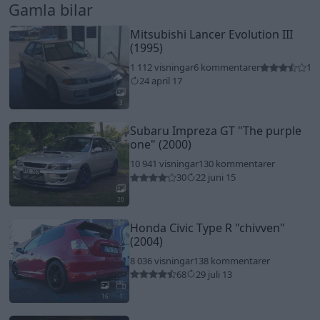
Gamla bilar
Mitsubishi Lancer Evolution III
(1995)
1 112 visningar
6 kommentarer
1
24 april 17
3
Subaru Impreza GT
"The purple
one"
(2000)
10 941 visningar
130 kommentarer
30
22 juni 15
20
Honda Civic Type R
"chivven"
(2004)
8 036 visningar
138 kommentarer
68
29 juli 13
16
1