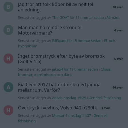
Jag tror att folk köper bil av helt fel
30 svar
anledning.
Senaste inlägget av
The-GOAT för 11 timmar sedan
i
Allmänt
Man man ha mindre ström till
4 svar
Motorvärmare?
Senaste inlägget av
BilFixare för 15 timmar sedan
i
El- och
hybridbilar
Inget bromstryck efter byte av bromsok
6 svar
(Golf V 1.6)
Senaste inlägget av
jaka54 för 19 timmar sedan
i
Chassi,
bromsar, transmission och däck
Kia Ceed 2017 batteritorsk med jämna
46 svar
mellanrum. Varför?
Senaste inlägget av
Ansan onsdag 15:29
i
Generell felsökning
Övertryck i vevhus, Volvo 940 b230fk
1 svar
Senaste inlägget av
Mossan1 onsdag 11:07
i
Generell
felsökning