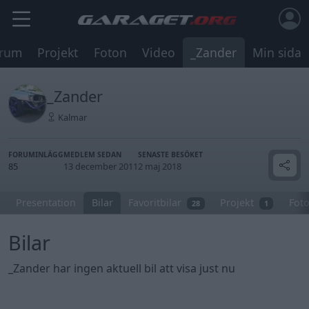
rum
Projekt
Foton
Video
_Zander
Min sida
_Zander
Kalmar
FORUMINLÄGG
MEDLEM SEDAN
SENASTE BESÖKET
85
13 december 2011
2 maj 2018
Presentation
Bilar
Favoritbilar
Projekt
Fot
28
1
Bilar
_Zander har ingen aktuell bil att visa just nu