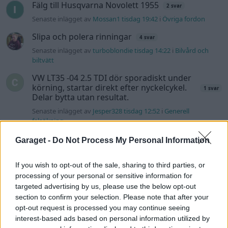
Fälg till Husqvarna Novolett 1955
2 svar
Senaste inlägget av
Mossan1 tisdag 19:42
i
Övriga fordon
Slipa och polera rinningar
4 svar
Senaste inlägget av
turboblondie tisdag 14:22
i
Bilvård och
biltvätt
VW LT35 -04 2.5 TDI dör sporadiskt under
körning, startar direkt efter nyckelcykel.
1 svar
Delar bytta utan resultat.
Senaste inlägget av
Jesper328 tisdag 12:52
i
Generell
felsökning
Senaste projektinläggen
Garaget -
Do Not Process My Personal Information
Manta b som ska räddas (kaross eller
122 svar
delar sökes)
If you wish to opt-out of the sale, sharing to third parties, or
processing of your personal or sensitive information for
Senaste inlägget av
Tyfors för 6 timmar sedan
i
Projekt
targeted advertising by us, please use the below opt-out
Huggern goes big block with 427 ZL-1!
section to confirm your selection. Please note that after your
551 svar
opt-out request is processed you may continue seeing
Senaste inlägget av
hugger69 för 6 timmar sedan
i
Projekt
interest-based ads based on personal information utilized by