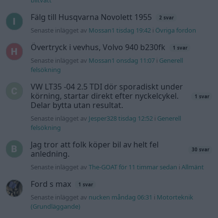
biltvätt
Fälg till Husqvarna Novolett 1955
2 svar
Senaste inlägget av
Mossan1 tisdag 19:42
i
Övriga fordon
Övertryck i vevhus, Volvo 940 b230fk
1 svar
Senaste inlägget av
Mossan1 onsdag 11:07
i
Generell
felsökning
VW LT35 -04 2.5 TDI dör sporadiskt under
körning, startar direkt efter nyckelcykel.
1 svar
Delar bytta utan resultat.
Senaste inlägget av
Jesper328 tisdag 12:52
i
Generell
felsökning
Jag tror att folk köper bil av helt fel
30 svar
anledning.
Senaste inlägget av
The-GOAT för 11 timmar sedan
i
Allmänt
Ford s max
1 svar
Senaste inlägget av
nucken måndag 06:31
i
Motorteknik
(Grundläggande)