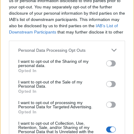
Camaro som bruksbil?!
us or personal information disclosed to third parties prior to
57 svar
your opt-out. You may separately opt-out of the further
Senaste inlägget av
Ev_volvo142 för 7 timmar sedan
i
Projekt
disclosure of your personal information by third parties on the
Volkswagen split bus t1 1962
IAB’s list of downstream participants. This information may
2559 svar
also be disclosed by us to third parties on the
IAB’s List of
Senaste inlägget av
Dr_snuggels för 8 timmar sedan
i
Projekt
Downstream Participants
that may further disclose it to other
Golf Mk2 16v Turbo
137 svar
third parties.
Senaste inlägget av
16vt4m för 9 timmar sedan
i
Projekt
Personal Data Processing Opt Outs
Vw 1956 oval prosjekt
11 svar
I want to opt-out of the Sharing of my
Senaste inlägget av
jarleb för 12 timmar sedan
i
Projekt
personal data.
Opted In
Volkswagen Golf MK4 v6 4motion OEM++
12 svar
med JDM inspiration.
I want to opt-out of the Sale of my
Personal Data.
Senaste inlägget av
Stol3n_Identity för 15 timmar sedan
i
Opted In
Projekt
I want to opt-out of processing my
Volvo 245 ?Turbo?
40 svar
Personal Data for Targeted Advertising.
Opted In
Senaste inlägget av
Marurb1 onsdag 23:42
i
Projekt
Renovering av en Honda Civic Aerodeck
I want to opt-out of Collection, Use,
181 svar
Retention, Sale, and/or Sharing of my
VTi
Personal Data that Is Unrelated with the