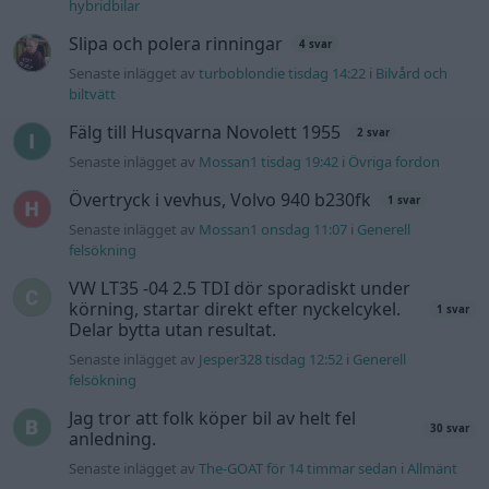
hybridbilar
Slipa och polera rinningar
4 svar
Senaste inlägget av
turboblondie tisdag 14:22
i
Bilvård och
biltvätt
Fälg till Husqvarna Novolett 1955
2 svar
Senaste inlägget av
Mossan1 tisdag 19:42
i
Övriga fordon
Övertryck i vevhus, Volvo 940 b230fk
1 svar
Senaste inlägget av
Mossan1 onsdag 11:07
i
Generell
felsökning
VW LT35 -04 2.5 TDI dör sporadiskt under
körning, startar direkt efter nyckelcykel.
1 svar
Delar bytta utan resultat.
Senaste inlägget av
Jesper328 tisdag 12:52
i
Generell
felsökning
Jag tror att folk köper bil av helt fel
30 svar
anledning.
Senaste inlägget av
The-GOAT för 14 timmar sedan
i
Allmänt