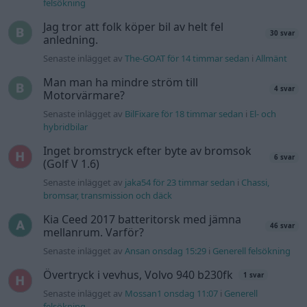
felsökning
Jag tror att folk köper bil av helt fel
30 svar
anledning.
Senaste inlägget av
The-GOAT för 14 timmar sedan
i
Allmänt
Man man ha mindre ström till
4 svar
Motorvärmare?
Senaste inlägget av
BilFixare för 18 timmar sedan
i
El- och
hybridbilar
Inget bromstryck efter byte av bromsok
6 svar
(Golf V 1.6)
Senaste inlägget av
jaka54 för 23 timmar sedan
i
Chassi,
bromsar, transmission och däck
Kia Ceed 2017 batteritorsk med jämna
46 svar
mellanrum. Varför?
Senaste inlägget av
Ansan onsdag 15:29
i
Generell felsökning
Övertryck i vevhus, Volvo 940 b230fk
1 svar
Senaste inlägget av
Mossan1 onsdag 11:07
i
Generell
felsökning