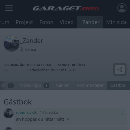
rum
Projekt
Foton
Video
_Zander
Min sida
_Zander
Kalmar
FORUMINLÄGG
MEDLEM SEDAN
SENASTE BESÖKET
85
13 december 2011
2 maj 2018
ton
Videoklipp
Vänner
Kommentarer
Gästbok
1
3
Gästbok
robin_civic
för 14 år sedan
ah hoppas du hittar nått :P