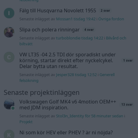
Fälg till Husqvarna Novolett 1955
2 svar
Senaste inlägget av
Mossan1 tisdag 19:42
i
Övriga fordon
Slipa och polera rinningar
4 svar
Senaste inlägget av
turboblondie tisdag 14:22
i
Bilvård och
biltvätt
VW LT35 -04 2.5 TDI dör sporadiskt under
körning, startar direkt efter nyckelcykel.
1 svar
Delar bytta utan resultat.
Senaste inlägget av
Jesper328 tisdag 12:52
i
Generell
felsökning
Senaste projektinläggen
Volkswagen Golf MK4 v6 4motion OEM++
13 svar
med JDM inspiration.
Senaste inlägget av
Stol3n_Identity för 58 minuter sedan
i
Projekt
Ni som kör HEV eller PHEV ? är ni nöjda?