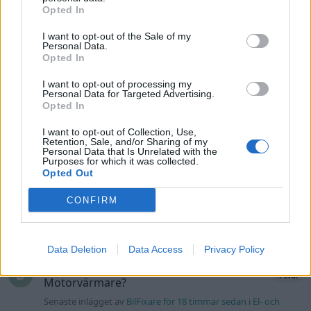
Senaste inlägget av
Marurb1 onsdag 23:42
i
Projekt
Opted In
Renovering av en Honda Civic Aerodeck
I want to opt-out of the Sale of my
181 svar
VTi
Personal Data.
Opted In
Senaste inlägget av
Xebers76 onsdag 20:48
i
Projekt
I want to opt-out of processing my
Nyaste forumtrådarna
Personal Data for Targeted Advertising.
Opted In
Ni som kör HEV eller PHEV ? är ni nöjda?
Senaste inlägget av
kaykay för 1 timme sedan
i
Projekt
I want to opt-out of Collection, Use,
Retention, Sale, and/or Sharing of my
Personal Data that Is Unrelated with the
244 motorbyte till d5252t
Purposes for which it was collected.
Opted Out
Senaste inlägget av
Jeppegaming för 8 timmar sedan
i
Motorteknik (Avancerad)
CONFIRM
Passat -13 2.0tdi DSG Växellåda bråkar
10 svar
Senaste inlägget av
The-GOAT för 12 timmar sedan
i
Generell
felsökning
Data Deletion
Data Access
Privacy Policy
Man man ha mindre ström till
4 svar
Motorvärmare?
Senaste inlägget av
BilFixare för 18 timmar sedan
i
El- och