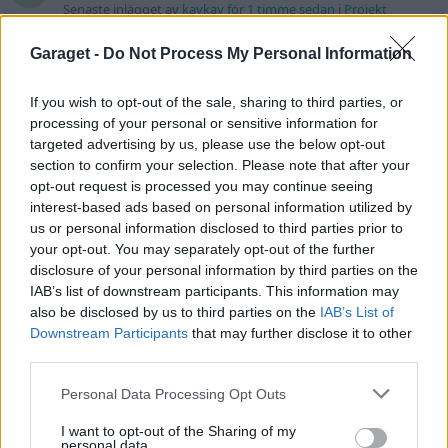
Senaste inlägget av
kaykay för 1 timme sedan
i
Projekt
Manta b som ska räddas (kaross eller
Garaget -
Do Not Process My Personal Information
122 svar
delar sökes)
Senaste inlägget av
Tyfors för 9 timmar sedan
i
Projekt
If you wish to opt-out of the sale, sharing to third parties, or
Huggern goes big block with 427 ZL-1!
processing of your personal or sensitive information for
551 svar
targeted advertising by us, please use the below opt-out
Senaste inlägget av
hugger69 för 10 timmar sedan
i
Projekt
section to confirm your selection. Please note that after your
Camaro som bruksbil?!
opt-out request is processed you may continue seeing
57 svar
interest-based ads based on personal information utilized by
Senaste inlägget av
Ev_volvo142 för 11 timmar sedan
i
Projekt
us or personal information disclosed to third parties prior to
Volkswagen split bus t1 1962
your opt-out. You may separately opt-out of the further
2559 svar
disclosure of your personal information by third parties on the
Senaste inlägget av
Dr_snuggels för 12 timmar sedan
i
Projekt
IAB’s list of downstream participants. This information may
Golf Mk2 16v Turbo
also be disclosed by us to third parties on the
IAB’s List of
137 svar
Downstream Participants
that may further disclose it to other
Senaste inlägget av
16vt4m för 13 timmar sedan
i
Projekt
third parties.
Vw 1956 oval prosjekt
11 svar
Personal Data Processing Opt Outs
Senaste inlägget av
jarleb för 15 timmar sedan
i
Projekt
I want to opt-out of the Sharing of my
Volvo 245 ?Turbo?
40 svar
personal data.