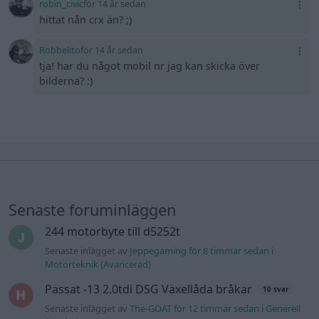
robin_civic
för 14 år sedan
hittat nån crx än? ;)
Robbelito
för 14 år sedan
tja! har du något mobil nr jag kan skicka över
bilderna? :)
Senaste foruminläggen
244 motorbyte till d5252t
Senaste inlägget av
Jeppegaming för 8 timmar sedan
i
Motorteknik (Avancerad)
Passat -13 2.0tdi DSG Växellåda bråkar
10 svar
Senaste inlägget av
The-GOAT för 12 timmar sedan
i
Generell