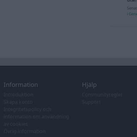
Senas
i
Gene
Information
Hjälp
Introduktion
Communityregler
Skapa konto
Support
Integritetspolicy och
information om användning
av cookies
Övrig information