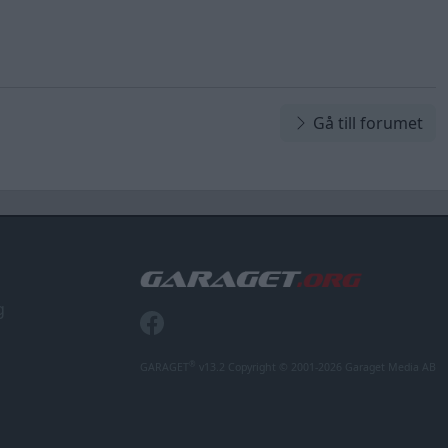
Gå till forumet
g
®
GARAGET
v13.2 Copyright © 2001-2026 Garaget Media AB