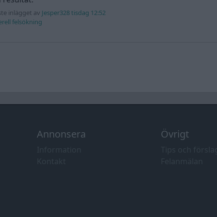
te inlägget av
Jesper328 tisdag 12:52
rell felsökning
Annonsera
Övrigt
Information
Tips och försla
Kontakt
Felanmälan