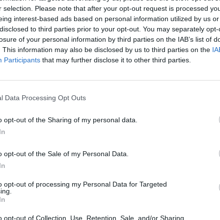
llåda bråkar
Huggern goes big b
with 427 ZL-1!
r selection. Please note that after your opt-out request is processed y
te inlägget av
The-GOAT för 8 timmar
eing interest-based ads based on personal information utilized by us or
n
i
Generell felsökning
Senaste inlägget av
hugg
disclosed to third parties prior to your opt-out. You may separately opt-
sedan
i
Projekt
tror att folk köper bil
losure of your personal information by third parties on the IAB’s list of
30 svar
elt fel anledning.
Camaro som bruksbi
. This information may also be disclosed by us to third parties on the
IA
Participants
that may further disclose it to other third parties.
te inlägget av
The-GOAT för 11
Senaste inlägget av
Ev_vo
ar sedan
i
Allmänt
timmar sedan
i
Projekt
 man ha mindre ström
Volkswagen split bu
4 svar
 Motorvärmare?
1962
l Data Processing Opt Outs
te inlägget av
BilFixare för 15 timmar
Senaste inlägget av
Dr_sn
o opt-out of the Sharing of my personal data.
n
i
El- och hybridbilar
timmar sedan
i
Projekt
In
t bromstryck efter
Golf Mk2 16v Turbo
 av bromsok (Golf V
6 svar
Senaste inlägget av
16vt
o opt-out of the Sale of my Personal Data.
sedan
i
Projekt
In
te inlägget av
jaka54 för 19 timmar
Vw 1956 oval prosje
n
i
Chassi, bromsar, transmission och
to opt-out of processing my Personal Data for Targeted
Senaste inlägget av
jarle
ing.
In
sedan
i
Projekt
Ceed 2017
eritorsk med jämna
Volkswagen Golf M
46 svar
o opt-out of Collection, Use, Retention, Sale, and/or Sharing