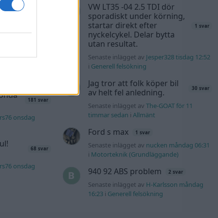
d JDM
VW LT35 -04 2.5 TDI dör
12 svar
sporadiskt under körning,
startar direkt efter
1 svar
n_Identity för 15
nyckelcykel. Delar bytta
utan resultat.
Senaste inlägget av
Jesper328 tisdag 12:52
40 svar
i
Generell felsökning
rb1 onsdag 23:42
Jag tror att folk köper bil
30 svar
av helt fel anledning.
Honda
181 svar
Senaste inlägget av
The-GOAT för 11
timmar sedan
i
Allmänt
rs76 onsdag
Ford s max
1 svar
ul!
Senaste inlägget av
nucken måndag 06:31
68 svar
i
Motorteknik (Grundläggande)
rs76 onsdag
940 92 ABS problem
2 svar
Senaste inlägget av
H-Karlsson måndag
16:23
i
Generell felsökning