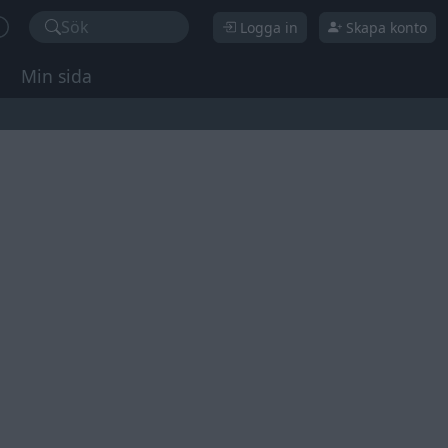
Sök
Logga in
Skapa konto
Min sida