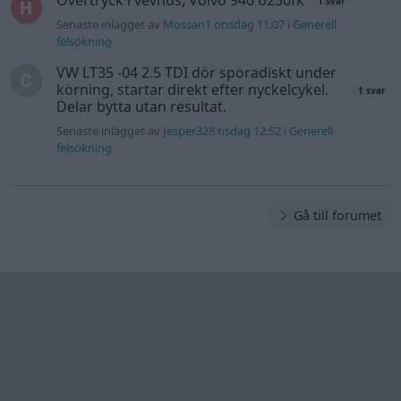
Övertryck i vevhus, Volvo 940 b230fk
1 svar
Senaste inlägget av
Mossan1 onsdag 11:07
i
Generell
felsökning
VW LT35 -04 2.5 TDI dör sporadiskt under
körning, startar direkt efter nyckelcykel.
1 svar
Delar bytta utan resultat.
Senaste inlägget av
Jesper328 tisdag 12:52
i
Generell
felsökning
Gå till forumet