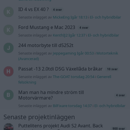
ID 4 vs EX 40 ?
4 svar
Senaste inlägget av
MickeEng Igår 18:13
i
El- och hybridbilar
Ford Mustang e Mac 2023
4 svar
Senaste inlägget av
KenthIJ2 Igår 12:37
i
El- och hybridbilar
244 motorbyte till d5252t
Senaste inlägget av
Jeppegaming Igår 00:53
i
Motorteknik
(Avancerad)
Passat -13 2.0tdi DSG Växellåda bråkar
10 svar
Senaste inlägget av
The-GOAT torsdag 20:54
i
Generell
felsökning
Man man ha mindre ström till
4 svar
Motorvärmare?
Senaste inlägget av
BilFixare torsdag 14:37
i
El- och hybridbilar
Senaste projektinläggen
Puttelitens projekt Audi S2 Avant. Back
900 svar