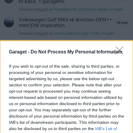
to basic. + garagefix.
Senaste inlägget av
Putteliten för 22 timmar sedan
i
Projekt
Volkswagen Golf MK4 v6 4motion OEM++
14 svar
med JDM inspiration.
Senaste inlägget av
Stol3n_Identity Igår 10:06
i
Projekt
Manta b som ska räddas (kaross eller
122 svar
delar sökes)
Garaget -
Do Not Process My Personal Information
Senaste inlägget av
Tyfors torsdag 23:25
i
Projekt
If you wish to opt-out of the sale, sharing to third parties, or
Huggern goes big block with 427 ZL-1!
551 svar
processing of your personal or sensitive information for
Senaste inlägget av
hugger69 torsdag 23:01
i
Projekt
targeted advertising by us, please use the below opt-out
section to confirm your selection. Please note that after your
Camaro som bruksbil?!
57 svar
opt-out request is processed you may continue seeing
Senaste inlägget av
Ev_volvo142 torsdag 22:10
i
Projekt
interest-based ads based on personal information utilized by
us or personal information disclosed to third parties prior to
Volkswagen split bus t1 1962
2559 svar
your opt-out. You may separately opt-out of the further
Senaste inlägget av
Dr_snuggels torsdag 21:09
i
Projekt
disclosure of your personal information by third parties on the
Golf Mk2 16v Turbo
IAB’s list of downstream participants. This information may
137 svar
also be disclosed by us to third parties on the
IAB’s List of
Senaste inlägget av
16vt4m torsdag 19:51
i
Projekt