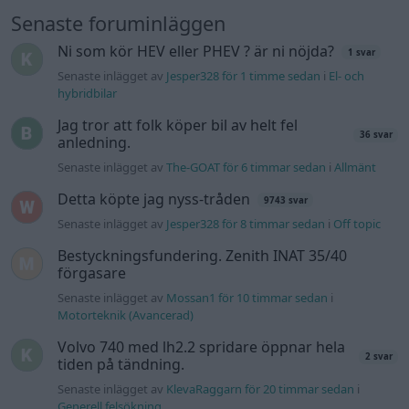
Senaste foruminläggen
Ni som kör HEV eller PHEV ? är ni nöjda?
1 svar
Senaste inlägget av
Jesper328 för 1 timme sedan
i
El- och
hybridbilar
Jag tror att folk köper bil av helt fel
36 svar
anledning.
Senaste inlägget av
The-GOAT för 6 timmar sedan
i
Allmänt
Detta köpte jag nyss-tråden
9743 svar
Senaste inlägget av
Jesper328 för 8 timmar sedan
i
Off topic
Bestyckningsfundering. Zenith INAT 35/40
förgasare
Senaste inlägget av
Mossan1 för 10 timmar sedan
i
Motorteknik (Avancerad)
Volvo 740 med lh2.2 spridare öppnar hela
2 svar
tiden på tändning.
Senaste inlägget av
KlevaRaggarn för 20 timmar sedan
i
Generell felsökning