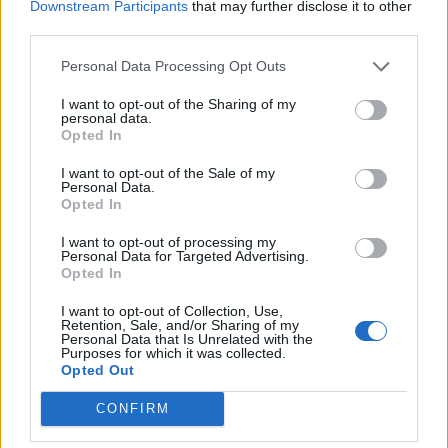
Downstream Participants
that may further disclose it to other
Vw 1956 oval prosjekt
third parties.
11 svar
Senaste inlägget av
jarleb torsdag 17:26
i
Projekt
Personal Data Processing Opt Outs
Volvo 245 ?Turbo?
40 svar
I want to opt-out of the Sharing of my
Senaste inlägget av
Marurb1 onsdag 23:42
i
Projekt
personal data.
Opted In
Renovering av en Honda Civic Aerodeck
181 svar
VTi
I want to opt-out of the Sale of my
Personal Data.
Senaste inlägget av
Xebers76 onsdag 20:48
i
Projekt
Opted In
Nyaste forumtrådarna
I want to opt-out of processing my
Personal Data for Targeted Advertising.
Bestyckningsfundering. Zenith INAT 35/40
Opted In
förgasare
I want to opt-out of Collection, Use,
Senaste inlägget av
Mossan1 för 10 timmar sedan
i
Retention, Sale, and/or Sharing of my
Motorteknik (Avancerad)
Personal Data that Is Unrelated with the
Purposes for which it was collected.
ID 4 vs EX 40 ?
Opted Out
4 svar
Senaste inlägget av
MickeEng Igår 18:13
i
El- och hybridbilar
CONFIRM
Ni som kör HEV eller PHEV ? är ni nöjda?
1 svar