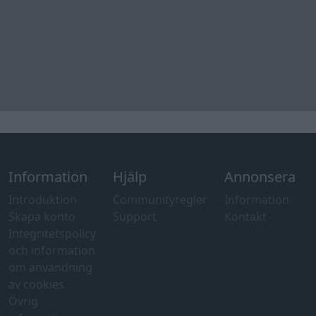
Information
Hjälp
Annonsera
Introduktion
Communityregler
Information
Skapa konto
Support
Kontakt
Integritetspolicy
och information
om användning
av cookies
Övrig