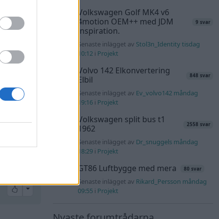
Volkswagen Golf MK4 v6
4motion OEM++ med JDM
9 svar
inspiration.
All reactions
Senaste inlägget av
Stol3n_Identity tisdag
10:12
i
Projekt
Volvo 142 Elkonvertering
848 svar
Elbil
#44
Senaste inlägget av
Ev_volvo142 måndag
 är den
19:16
i
Projekt
Volkswagen split bus t1
2558 svar
1962
Senaste inlägget av
Dr_snuggels måndag
18:29
i
Projekt
GT86 Luftbygge med mera
80 svar
Senaste inlägget av
Rikard_Persson måndag
All reactions
09:55
i
Projekt
Nyaste forumtrådarna