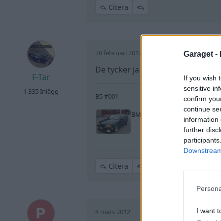
Citera
28 februari 2012
Garaget -
De tycker ja verkligen
F-Tar
If you wish 
sensitive in
1 335 Inlägg
B5 #001
confirm you
continue se
BMW 325 tds
"E36"
(1997)
information 
further disc
participants
Downstream 
Citera
Persona
I want t
4 mars 2012