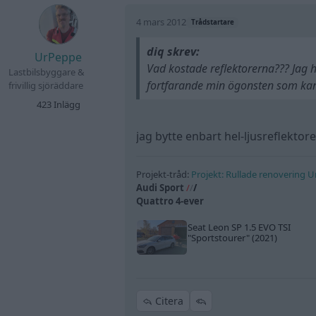
4 mars 2012
Trådstartare
diq skrev:
UrPeppe
Vad kostade reflektorerna??? Jag 
Lastbilsbyggare &
fortfarande min ögonsten som kan
frivillig sjöräddare
423 Inlägg
jag bytte enbart hel-ljusreflekto
Projekt-tråd:
Projekt: Rullade renovering 
Audi Sport
/
/
/
Quattro 4-ever
Seat Leon SP 1.5 EVO TSI
"Sportstourer"
(2021)
Citera