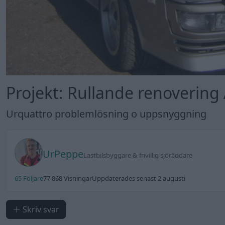
Projekt: Rullande renovering
Urquattro problemlösning o uppsnyggning
UrPeppe
Lastbilsbyggare & frivillig sjöräddare
65 Följare
77 868 Visningar
Uppdaterades senast 2 augusti
Skriv svar