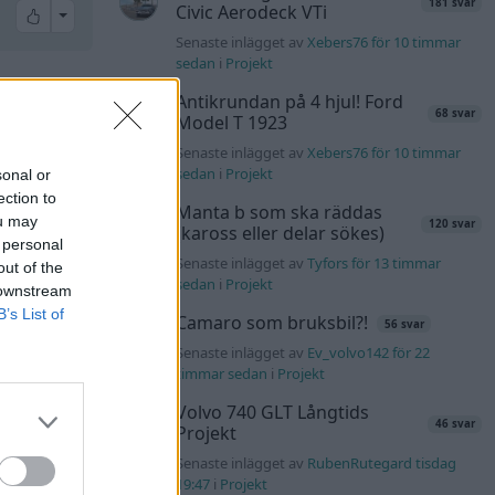
181 svar
Civic Aerodeck VTi
All reactions
Senaste inlägget av
Xebers76 för 10 timmar
sedan
i
Projekt
Antikrundan på 4 hjul! Ford
68 svar
#42
Model T 1923
Senaste inlägget av
Xebers76 för 10 timmar
sedan
i
Projekt
sonal or
ection to
Manta b som ska räddas
ou may
120 svar
(kaross eller delar sökes)
 personal
Senaste inlägget av
Tyfors för 13 timmar
out of the
sedan
i
Projekt
 downstream
B’s List of
Camaro som bruksbil?!
56 svar
Senaste inlägget av
Ev_volvo142 för 22
All reactions
timmar sedan
i
Projekt
Volvo 740 GLT Långtids
46 svar
Projekt
Senaste inlägget av
RubenRutegard tisdag
#43
19:47
i
Projekt