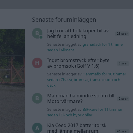
Senaste foruminläggen
Jag tror att folk köper bil av
23 svar
helt fel anledning.
Senaste inlägget av
granadadr för 1 timme
sedan
i
Allmänt
Inget bromstryck efter byte
5 svar
av bromsok (Golf V 1.6)
Senaste inlägget av
Hemmafix för 10 timmar
sedan
i
Chassi, bromsar, transmission och
däck
Man man ha mindre ström till
2 svar
Motorvärmare?
Senaste inlägget av
BilFixare för 11 timmar
sedan
i
El- och hybridbilar
Kia Ceed 2017 batteritorsk
med jämna mellanrum.
46 svar