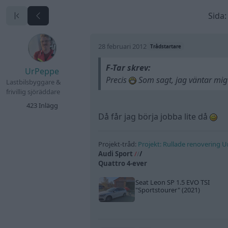
Sida:
28 februari 2012
Trådstartare
F-Tar skrev:
UrPeppe
Precis
Som sagt, jag väntar mig
Lastbilsbyggare &
frivillig sjöräddare
423 Inlägg
Då får jag börja jobba lite då
Projekt-tråd:
Projekt: Rullade renovering 
Audi Sport
/
/
/
Quattro 4-ever
Seat Leon SP 1.5 EVO TSI
"Sportstourer"
(2021)