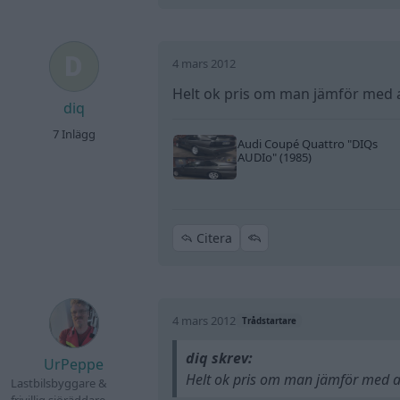
4 mars 2012
Helt ok pris om man jämför med a
diq
7 Inlägg
Audi Coupé Quattro
"DIQs
AUDIo"
(1985)
Citera
4 mars 2012
Trådstartare
diq skrev:
UrPeppe
Helt ok pris om man jämför med a
Lastbilsbyggare &
frivillig sjöräddare