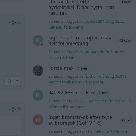
startar direkt efter
1 svar
nyckelcykel. Delar bytta utan
resultat.
Senaste inlägget av
Jesper328 tisdag 12:52
i
#46
Generell felsökning
Jag tror att folk köper bil av
23 svar
helt fel anledning.
Senaste inlägget av
granadadr för 1 timme
sedan
i
Allmänt
Ford s max
1 svar
Senaste inlägget av
nucken måndag 06:31
i
All reactions
Motorteknik (Grundläggande)
940 92 ABS problem
2 svar
Senaste inlägget av
H-Karlsson måndag 16:23
i
Generell felsökning
#47
Inget bromstryck efter byte
5 svar
av bromsok (Golf V 1.6)
Senaste inlägget av
Hemmafix för 10 timmar