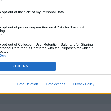
In
n o visa lite uppdateringar här
o opt-out of the Sale of my Personal Data.
In
to opt-out of processing my Personal Data for Targeted
ing.
In
o opt-out of Collection, Use, Retention, Sale, and/or Sharing
ersonal Data that Is Unrelated with the Purposes for which it
har en 85as 136 hk coupé quattro och efter nästan 12 år så
lected.
n kostas på hur mycket som helst!
Out
CONFIRM
Data Deletion
Data Access
Privacy Policy