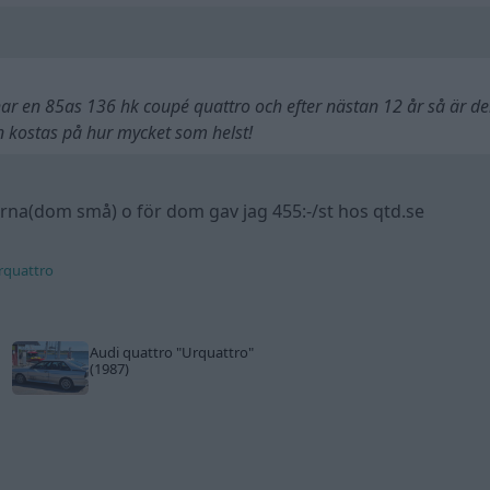
har en 85as 136 hk coupé quattro och efter nästan 12 år så är d
 kostas på hur mycket som helst!
rerna(dom små) o för dom gav jag 455:-/st hos qtd.se
Urquattro
Audi quattro
"Urquattro"
(1987)