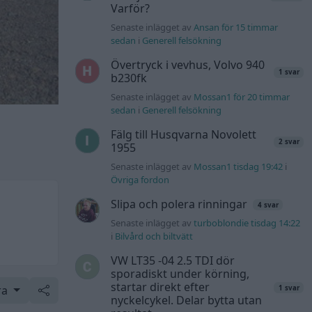
Varför?
Senaste inlägget av
Ansan för 15 timmar
sedan
i
Generell felsökning
Övertryck i vevhus, Volvo 940
1 svar
b230fk
Senaste inlägget av
Mossan1 för 20 timmar
sedan
i
Generell felsökning
Fälg till Husqvarna Novolett
2 svar
1955
Senaste inlägget av
Mossan1 tisdag 19:42
i
Övriga fordon
Slipa och polera rinningar
4 svar
Senaste inlägget av
turboblondie tisdag 14:22
i
Bilvård och biltvätt
VW LT35 -04 2.5 TDI dör
sporadiskt under körning,
startar direkt efter
ra
1 svar
nyckelcykel. Delar bytta utan