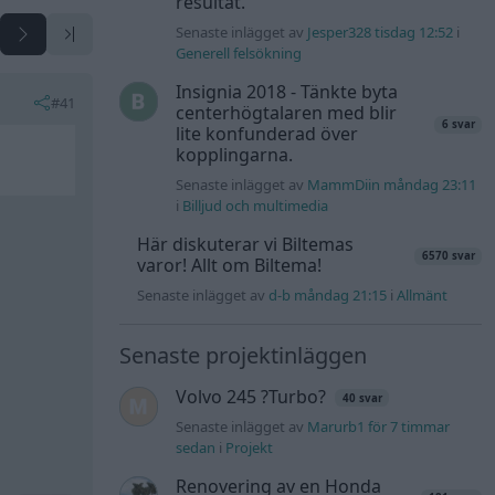
resultat.
Senaste inlägget av
Jesper328 tisdag 12:52
i
Generell felsökning
Insignia 2018 - Tänkte byta
#41
centerhögtalaren med blir
6 svar
lite konfunderad över
kopplingarna.
Senaste inlägget av
MammDiin måndag 23:11
i
Billjud och multimedia
Här diskuterar vi Biltemas
6570 svar
varor! Allt om Biltema!
Senaste inlägget av
d-b måndag 21:15
i
Allmänt
Senaste projektinläggen
Volvo 245 ?Turbo?
40 svar
Senaste inlägget av
Marurb1 för 7 timmar
sedan
i
Projekt
Renovering av en Honda