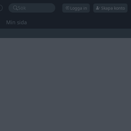
Sök
Logga in
Skapa konto
Min sida