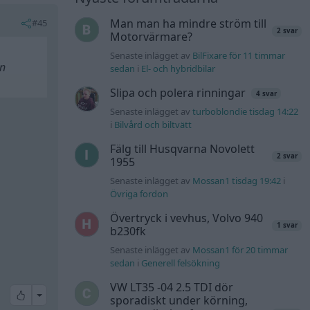
Man man ha mindre ström till
#45
2 svar
Motorvärmare?
Senaste inlägget av
BilFixare för 11 timmar
en
sedan
i
El- och hybridbilar
Slipa och polera rinningar
4 svar
Senaste inlägget av
turboblondie tisdag 14:22
i
Bilvård och biltvätt
Fälg till Husqvarna Novolett
2 svar
1955
Senaste inlägget av
Mossan1 tisdag 19:42
i
Övriga fordon
Övertryck i vevhus, Volvo 940
1 svar
b230fk
Senaste inlägget av
Mossan1 för 20 timmar
sedan
i
Generell felsökning
VW LT35 -04 2.5 TDI dör
All reactions
sporadiskt under körning,