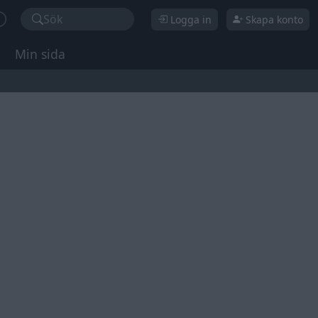
Sök
Logga in
Skapa konto
Min sida