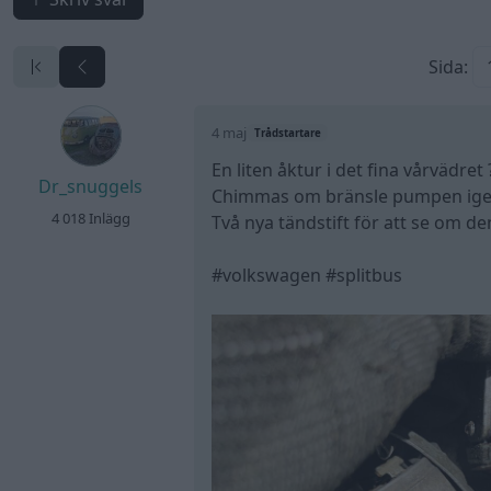
Sida:
4 maj
Trådstartare
En liten åktur i det fina vårvädret 
Dr_snuggels
Chimmas om bränsle pumpen igen
4 018 Inlägg
Två nya tändstift för att se om de
#volkswagen #splitbus