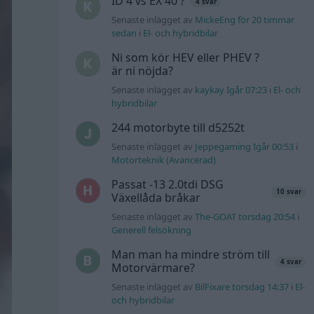
ID 4 vs EX 40 ?
4 svar
Senaste inlägget av
MickeEng för 20 timmar
sedan
i
El- och hybridbilar
Ni som kör HEV eller PHEV ?
är ni nöjda?
Senaste inlägget av
kaykay Igår 07:23
i
El- och
hybridbilar
244 motorbyte till d5252t
Senaste inlägget av
Jeppegaming Igår 00:53
i
Motorteknik (Avancerad)
Passat -13 2.0tdi DSG
10 svar
Växellåda bråkar
Senaste inlägget av
The-GOAT torsdag 20:54
i
Generell felsökning
Man man ha mindre ström till
4 svar
Motorvärmare?
Senaste inlägget av
BilFixare torsdag 14:37
i
El-
och hybridbilar