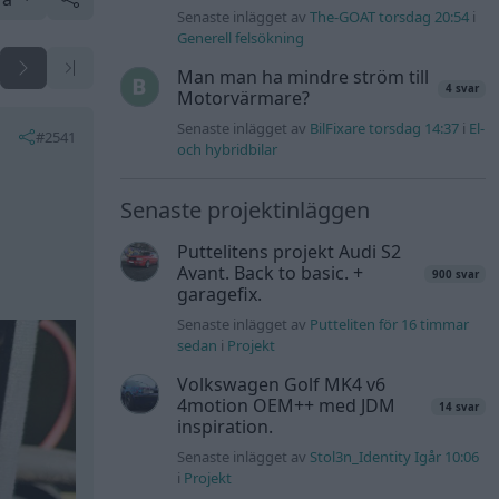
Senaste inlägget av
The-GOAT torsdag 20:54
i
Generell felsökning
Man man ha mindre ström till
4 svar
Motorvärmare?
Senaste inlägget av
BilFixare torsdag 14:37
i
El-
#2541
och hybridbilar
Senaste projektinläggen
Puttelitens projekt Audi S2
Avant. Back to basic. +
900 svar
garagefix.
Senaste inlägget av
Putteliten för 16 timmar
sedan
i
Projekt
Volkswagen Golf MK4 v6
4motion OEM++ med JDM
14 svar
inspiration.
Senaste inlägget av
Stol3n_Identity Igår 10:06
i
Projekt