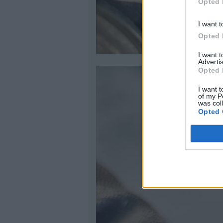
Opted 
I want t
Opted 
I want 
Advertis
Opted 
I want t
of my P
was col
Opted 