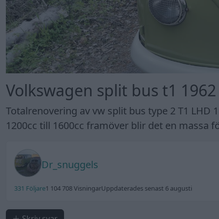
Volkswagen split bus t1 1962
Totalrenovering av vw split bus type 2 T1 LHD 1
1200cc till 1600cc framöver blir det en massa fö
Dr_snuggels
331 Följare
1 104 708 Visningar
Uppdaterades senast 6 augusti
Skriv svar