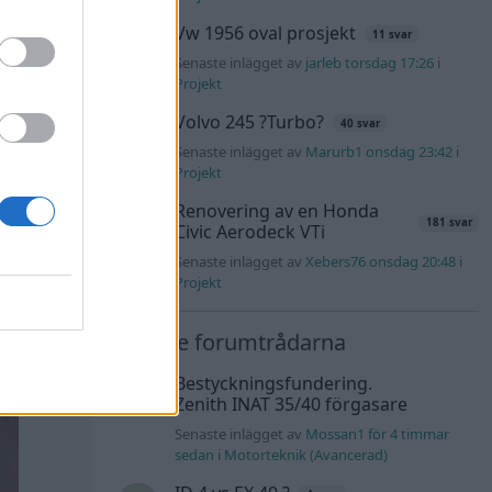
Vw 1956 oval prosjekt
11 svar
Senaste inlägget av
jarleb torsdag 17:26
i
Projekt
Volvo 245 ?Turbo?
40 svar
Senaste inlägget av
Marurb1 onsdag 23:42
i
Projekt
Renovering av en Honda
181 svar
Civic Aerodeck VTi
Senaste inlägget av
Xebers76 onsdag 20:48
i
Projekt
Nyaste forumtrådarna
Bestyckningsfundering.
Zenith INAT 35/40 förgasare
Senaste inlägget av
Mossan1 för 4 timmar
sedan
i
Motorteknik (Avancerad)