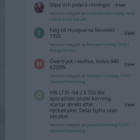
Slipa och polera rinningar
4 svar
Senaste inlägget av
turboblondie tisdag 14:22
i
Bilvård och biltvätt
Fälg till Husqvarna Novolett
2 svar
1955
Senaste inlägget av
Mossan1 tisdag 19:42
i
Övriga fordon
Övertryck i vevhus, Volvo 940
1 svar
b230fk
Senaste inlägget av
Mossan1 onsdag 11:07
i
Generell felsökning
VW LT35 -04 2.5 TDI dör
sporadiskt under körning,
startar direkt efter
1 svar
nyckelcykel. Delar bytta utan
resultat.
Senaste inlägget av
Jesper328 tisdag 12:52
i
Generell felsökning