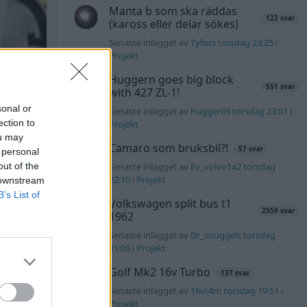
Manta b som ska räddas
122 svar
(kaross eller delar sökes)
Senaste inlägget av
Tyfors torsdag 23:25
i
Projekt
Huggern goes big block
551 svar
with 427 ZL-1!
sonal or
Senaste inlägget av
hugger69 torsdag 23:01
i
ection to
Projekt
ou may
Camaro som bruksbil?!
57 svar
 personal
out of the
Senaste inlägget av
Ev_volvo142 torsdag
22:10
i
Projekt
 downstream
B’s List of
Volkswagen split bus t1
2559 svar
1962
Senaste inlägget av
Dr_snuggels torsdag
21:09
i
Projekt
Golf Mk2 16v Turbo
137 svar
Senaste inlägget av
16vt4m torsdag 19:51
i
Projekt