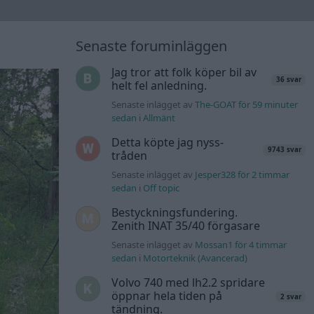
Senaste foruminläggen
Jag tror att folk köper bil av
36 svar
helt fel anledning.
Senaste inlägget av
The-GOAT för 59 minuter
sedan
i
Allmänt
Detta köpte jag nyss-
9743 svar
tråden
Senaste inlägget av
Jesper328 för 2 timmar
sedan
i
Off topic
Bestyckningsfundering.
Zenith INAT 35/40 förgasare
Senaste inlägget av
Mossan1 för 4 timmar
sedan
i
Motorteknik (Avancerad)
Volvo 740 med lh2.2 spridare
öppnar hela tiden på
2 svar
tändning.