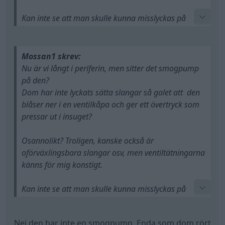
Kan inte se att man skulle kunna misslyckas på
annat vid än att skada dom. Skulle inte ge sådär
mycket rök.
Men... tusan vet
Mossan1 skrev:
Nu är vi långt i periferin, men sitter det smogpump
på den?
Dom har inte lyckats sätta slangar så galet att den
blåser ner i en ventilkåpa och ger ett övertryck som
pressar ut i insuget?
Osannolikt? Troligen, kanske också är
oförväxlingsbara slangar osv, men ventiltätningarna
känns för mig konstigt.
Kan inte se att man skulle kunna misslyckas på
annat vid än att skada dom. Skulle inte ge sådär
mycket rök.
Nej den har inte en smogpump. Enda som dom rört
Men... tusan vet