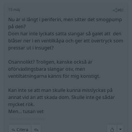
15 maj
#61
Nu är vi långt i periferin, men sitter det smogpump
på den?
Dom har inte lyckats sätta slangar så galet att den
blåser ner i en ventilkåpa och ger ett övertryck som
pressar ut i insuget?
Osannolikt? Troligen, kanske också är
oförväxlingsbara slangar osv, men
ventiltätningarna känns för mig konstigt.
Kan inte se att man skulle kunna misslyckas på
annat vid än att skada dom. Skulle inte ge sådär
mycket rök.
Men... tusan vet
All re
Citera