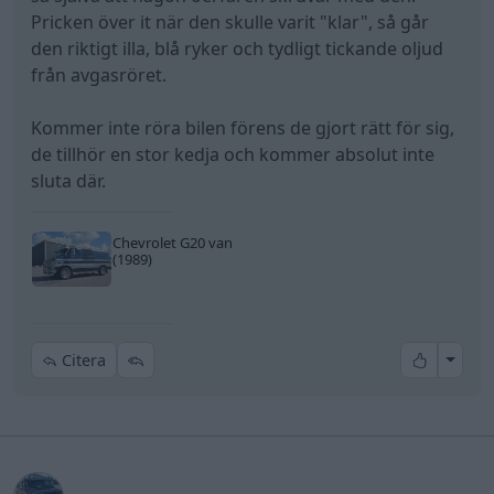
innan det börjar ryka igen.
Pricken över it när den skulle varit "klar", så går
den riktigt illa, blå ryker och tydligt tickande oljud
från avgasröret.
Kommer inte röra bilen förens de gjort rätt för sig,
de tillhör en stor kedja och kommer absolut inte
sluta där.
Chevrolet G20 van
(1989)
All re
Citera