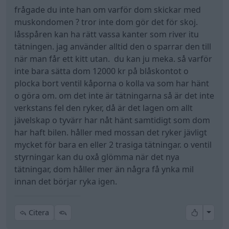
Replacing valve stem seals with worn valve
frågade du inte han om varför dom skickar med
guides is only a temporary fix for oil
muskondomen ? tror inte dom gör det för skoj.
De få gångerna man lämnar bilen på verkstad så
consumption."
låsspåren kan ha rätt vassa kanter som river itu
brukar man väl betala samband man får
det rätt så saftigt pris för jobbet
Länk:
tätningen. jag använder alltid den o sparrar den till
nycklarna? Alltid gjort så och haft stor förtroende
hur kommer det sej att du betalade när den ryker
https://www.felpro.com/technical/tecblo …
när man får ett kitt utan. du kan ju meka. så varför
för denna verkstad tidigare.
så mycket
Seals.html
inte bara sätta dom 12000 kr på blåskontot o
När en av personal pratade hur man gör. på en
ja det lite konstigt att den ryker så mycket mer
plocka bort ventil kåporna o kolla va som har hänt
volvo b20, och sedan han själv undra om inte någon
efter bytet. jag har bytt på nån vart dom gamla i
Känns som betalarna man 12k i arbete så är
o göra om. om det inte är tätningarna så är det inte
ventiltätning gått sönder. Då ifrågasätte jag honom
princip hade blivit
det väl rätt viktig detalj. Lite som om man
verkstans fel den ryker, då är det lagen om allt
om de användt sugröret/hylsan över ventilskaftet,
till backelit, dom rök inte så jävligt. det ska vara
lämnar in bilen för byta klossar, så brukar
jävelskap o tyvärr har nåt hänt samtidigt som dom
men hen nekade att det behövs. Man trycker bara
att dom har misslyckads med att få dom fast på
verkstäder kolla på skivorna att de är ok. Men
har haft bilen. håller med mossan det ryker jävligt
tätningen över.
ventil styrningen så dom kryper upp o blottar
man kanske begär för mycket.
mycket för bara en eller 2 trasiga tätningar. o ventil
ventil styrningen med fritt blås för oljan att rinna
styrningar kan du oxå glömma när det nya
Antingen sitter dem fel, eller är som helt enkelt
ner i styrningen.
Förstår inte oavsett hur den kan ryka så
tätningar, dom håller mer än några få ynka mil
trasiga..något är väldigt fel.
mycket mer efter bytet.
innan det börjar ryka igen.
All re
Citera