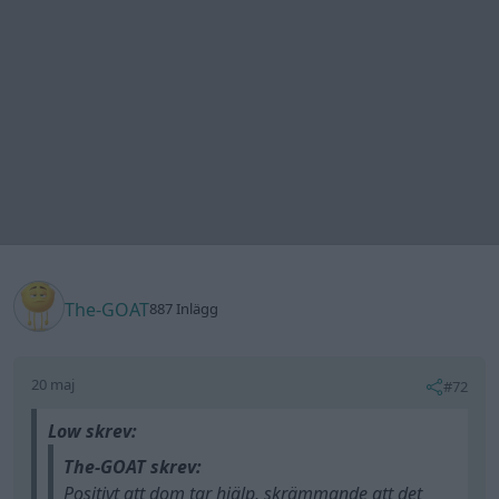
The-GOAT
887 Inlägg
20 maj
#72
Low skrev:
The-GOAT skrev:
Positivt att dom tar hjälp, skrämmande att det
behövs.
Jag känner till ett par duktiga US-mekar i
Sörmland, men du kanske bor långt bort?
Bor i Östergötland, kring motala. Får se hur de löser
det.
Ah, inte så jäkla långt bort.
Matte.G vet jag inte om han fortfarande har firman