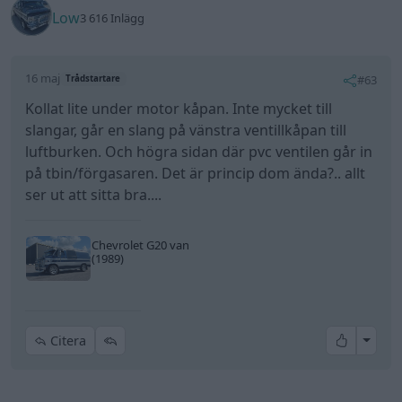
Low
3 616 Inlägg
16 maj
#63
Trådstartare
Kollat lite under motor kåpan. Inte mycket till
slangar, går en slang på vänstra ventillkåpan till
luftburken. Och högra sidan där pvc ventilen går in
på tbin/förgasaren. Det är princip dom ända?.. allt
ser ut att sitta bra....
Chevrolet G20 van
(1989)
All re
Citera