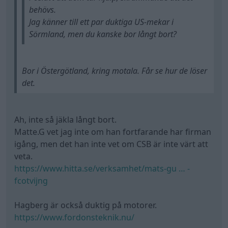
igång, men det han inte vet om CSB är inte värt att
veta.
https://www.hitta.se/verksamhet/mats-gu … -
fcotvijng
Hagberg är också duktig på motorer.
https://www.fordonsteknik.nu/
Robin är en allkonstnär gällande motorer.
https://www.hitta.se/verksamhet/rks-bil … -fllrtxalc
Dahlberg vet också vad han pysslar med.
https://elodieselinykoping.se/
Senast redigerat av The-GOAT (20 maj )
För övrigt anser jag att Kartago borde förstöras.
Volvo V90CC
"Kommunist-Kina-
kombin"
(2018)