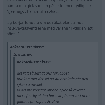
att en oerfaren plockat ihop den, till att man ska
blottar
styrningar kan du oxå glömma när det nya
Antingen sitter dem fel, eller är som helt enkelt
hämta den gick som en påse skit med tydlig tick.
ventil styrningen med fritt blås för oljan att
Förstår inte oavsett hur den kan ryka så
tätningar, dom håller mer än några få ynka mil
trasiga..något är väldigt fel.
Njae något har de isf sabbat..
rinna ner i styrningen.
mycket mer efter bytet.
innan det börjar ryka igen.
Jag börjar fundera om de råkat blanda ihop
insug/avgasventilerna med varann? Tydligen lätt
hänt...?
doktorduett skrev:
Low skrev:
doktorduett skrev:
det rätt så saftigt pris för jobbet
hur kommer det sej att du betalade när den
ryker så mycket
ja det lite konstigt att den ryker så mycket
mer efter bytet. jag har bytt på nån vart dom
gamla i princip hade blivit