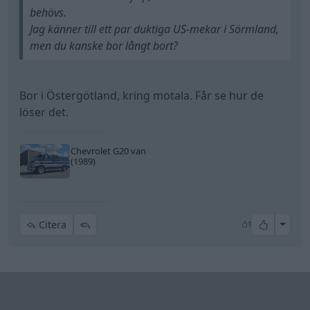
behövs.
Jag känner till ett par duktiga US-mekar i Sörmland,
men du kanske bor långt bort?
Bor i Östergötland, kring motala. Får se hur de
löser det.
Chevrolet G20 van
(1989)
All re
Citera
1