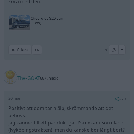
köra med den...
Chevrolet G20 van
(1989)
All re
Citera
1
The-GOAT
887 Inlägg
20 maj
#70
Positivt att dom tar hjälp, skrämmande att det
behövs.
Jag känner till ett par duktiga US-mekar i Sörmland
(Nyköpingstrakten), men du kanske bor långt bort?