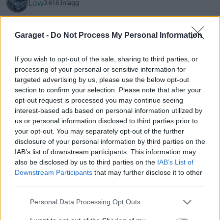
Low
3 616 Inlägg
Garaget -
Do Not Process My Personal Information
17 maj
#67
Trådstartare
The-GOAT skrev:
If you wish to opt-out of the sale, sharing to third parties, or
processing of your personal or sensitive information for
doktorduett skrev:
targeted advertising by us, please use the below opt-out
Low skrev:
section to confirm your selection. Please note that after your
opt-out request is processed you may continue seeing
De få gångerna man lämnar bilen på
interest-based ads based on personal information utilized by
us or personal information disclosed to third parties prior to
verkstad så brukar man väl betala samband
your opt-out. You may separately opt-out of the further
man får nycklarna? Alltid gjort så och haft
disclosure of your personal information by third parties on the
stor förtroende för denna verkstad tidigare.
IAB’s list of downstream participants. This information may
När en av personal pratade hur man gör. på
also be disclosed by us to third parties on the
IAB’s List of
en volvo b20, och sedan han själv undra om
Downstream Participants
that may further disclose it to other
inte någon ventiltätning gått sönder. Då
third parties.
ifrågasätte jag honom om de användt
Personal Data Processing Opt Outs
sugröret/hylsan över ventilskaftet, men hen
nekade att det behövs. Man trycker bara
Jag har erbjudit att jag själv kan stå för en