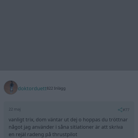
Low
3 616 Inlägg
22 maj
#78
Trådstartare
doktorduett skrev:
vanligt trix, dom väntar ut dej o hoppas du tröttnar
något jag använder i såna sitiationer är att skriva en
rejäl radeng på thrustpilot
ofta vaknar dom då. för det inte så kul att läsa där
hur dom behandlar sina kunder
På onsdag kommer jag göra klagomål till deras
huvudkontor, så får dem reda ut det.