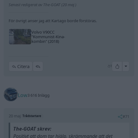
Senast redigerat av The-GOAT (20 maj )
För övrigt anser jag att Kartago borde förstöras.
Volvo V90CC
"Kommunist-Kina-
kombin"
(2018)
All re
Citera
1
Low
3 616 Inlägg
20 maj
#71
Trådstartare
The-GOAT skrev:
Positivt att dom tar hjälp, skrämmande att det