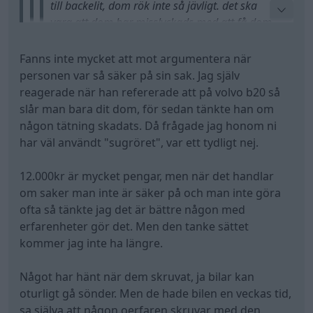
till backelit, dom rök inte så jävligt. det ska
vara att dom har misslyckads med att få dom
fast på ventil styrningen så dom kryper upp o
blottar
Fanns inte mycket att mot argumentera när
ventil styrningen med fritt blås för oljan att
personen var så säker på sin sak. Jag själv
frågade du inte han om varför dom skickar med
rinna ner i styrningen.
reagerade när han refererade att på volvo b20 så
muskondomen ? tror inte dom gör det för skoj.
De få gångerna man lämnar bilen på verkstad så
slår man bara dit dom, för sedan tänkte han om
låsspåren kan ha rätt vassa kanter som river itu
brukar man väl betala samband man får
någon tätning skadats. Då frågade jag honom ni
tätningen. jag använder alltid den o sparrar den till
nycklarna? Alltid gjort så och haft stor
har väl användt "sugröret", var ett tydligt nej.
när man får ett kitt utan. du kan ju meka. så varför
förtroende för denna verkstad tidigare.
inte bara sätta dom 12000 kr på blåskontot o
När en av personal pratade hur man gör. på en
12.000kr är mycket pengar, men när det handlar
plocka bort ventil kåporna o kolla va som har hänt o
volvo b20, och sedan han själv undra om inte
om saker man inte är säker på och man inte göra
göra om. om det inte är tätningarna så är det inte
någon ventiltätning gått sönder. Då ifrågasätte
ofta så tänkte jag det är bättre någon med
verkstans fel den ryker, då är det lagen om allt
jag honom om de användt sugröret/hylsan över
erfarenheter gör det. Men den tanke sättet
jävelskap o tyvärr har nåt hänt samtidigt som dom
ventilskaftet, men hen nekade att det behövs.
kommer jag inte ha längre.
har haft bilen. håller med mossan det ryker jävligt
Man trycker bara tätningen över.
mycket för bara en eller 2 trasiga tätningar. o ventil
Något har hänt när dem skruvat, ja bilar kan
styrningar kan du oxå glömma när det nya
Antingen sitter dem fel, eller är som helt enkelt
oturligt gå sönder. Men de hade bilen en veckas tid,
tätningar, dom håller mer än några få ynka mil
trasiga..något är väldigt fel.
sa själva att någon oerfaren skruvar med den.