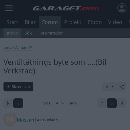
Start
Bilar
Forum
Projekt
Foton
Video
Index
Sök
Forumregler
Index
>
Allmänt
Ventiltätnings byte som ....(Bil
Verkstad)
Skriv svar
Sida:
av 6
Mossan1
4 235 Inlägg