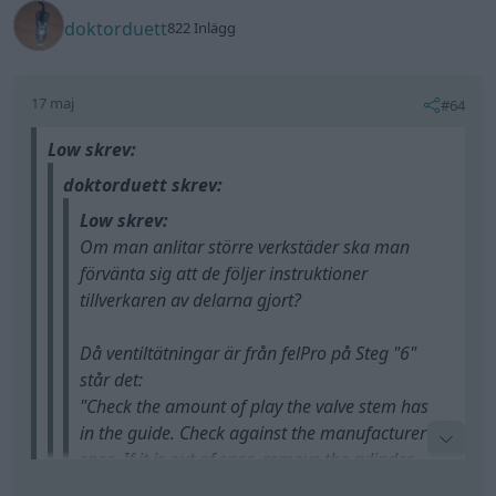
doktorduett
822 Inlägg
17 maj
#64
Low skrev:
doktorduett skrev:
Low skrev:
Om man anlitar större verkstäder ska man
förvänta sig att de följer instruktioner
tillverkaren av delarna gjort?
Då ventiltätningar är från felPro på Steg "6"
står det:
"Check the amount of play the valve stem has
in the guide. Check against the manufacturer
spec. If it is out of spec, remove the cylinder
head(s) and send it out for valve guide work.