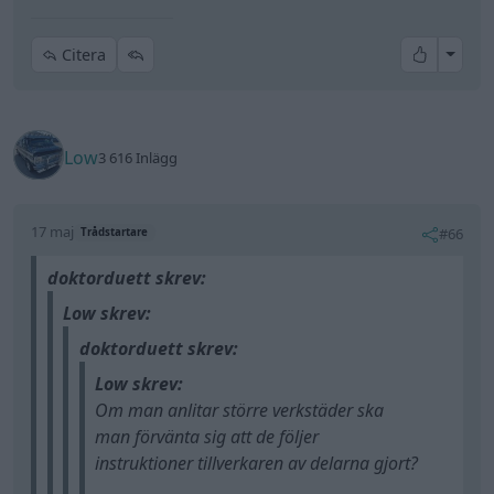
All re
Citera
Low
3 616 Inlägg
17 maj
#66
Trådstartare
doktorduett skrev:
Low skrev:
doktorduett skrev:
Low skrev:
Om man anlitar större verkstäder ska
man förvänta sig att de följer
instruktioner tillverkaren av delarna gjort?