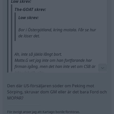
inte värt att veta.
https://www.hitta.se/verksamhet/mats-gu … -
fcotvijng
Den där US-försäljaren söder om Peking mot
Sörping, skruvar dom GM eller är det bara Ford och
Tack! Bra att ha en plan B.
Hagberg är också duktig på motorer.
MOPAR?
https://www.fordonsteknik.nu/
Min tanke var att lämna in den på american racing i
För övrigt anser jag att Kartago borde förstöras.
linköping först, men de har nyligen lagt ner sin
Robin är en allkonstnär gällande motorer.
verkstadsdel verkar det som.
https://www.hitta.se/verksamhet/rks-bil … -
Volvo V90CC
"Kommunist-Kina-
fllrtxalc
kombin"
(2018)
Dahlberg vet också vad han pysslar med.
https://elodieselinykoping.se/
All re
Citera
Low
3 616 Inlägg