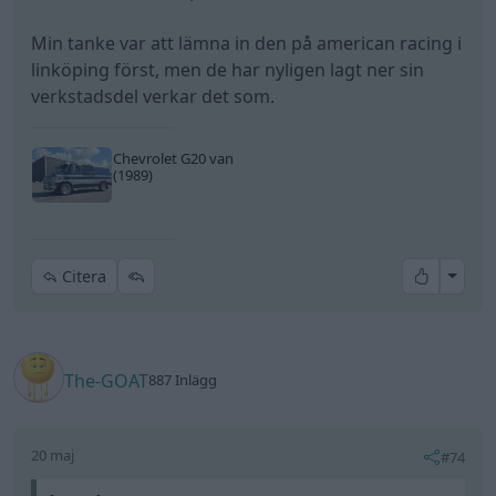
Dahlberg vet också vad han pysslar med.
https://elodieselinykoping.se/
The-GOAT
887 Inlägg
20 maj
#74
Low skrev:
The-GOAT skrev:
Low skrev:
Bor i Östergötland, kring motala. Får se hur
de löser det.
Ah, inte så jäkla långt bort.
Matte.G vet jag inte om han fortfarande har
firman igång, men det han inte vet om CSB är