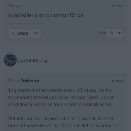
17 maj
#68
ja jag håller alla tio tummar för dej
All re
Citera
3
1
Low
3 616 Inlägg
20 maj
#69
Trådstartare
Tog kontakt med verkstaden i måndags. De har
tagit kontakt med andra verkstäder som jobbar
med dessa motorer för se vad som blivit/är fel.
Vet inte om det är positivt eller negativt. Känner
bara att veckorna trillar bort när det är säsong att