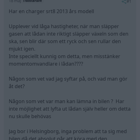
18 maj
#1
Trådstartare
Har en charger srt8 2013 års modell
Upplever vid låga hastigheter, när man släpper
gasen att lådan inte riktigt släpper växeln som den
ska, sen blir där som ett ryck och sen rullar den
mjukt igen.
Inte speciellt kunnig om detta, men misstänker
momentomvandlare i lådan????
Någon som vet vad jag syftar på, och vad man gör
åt det?
Någon som vet var man kan lämna in bilen ? Har
inte möjlighet att lyfta ut lådan själv heller om detta
nu skulle behövas
Jag bor i Helsingborg, inga problem att ta sig med
bilen då det absolut går att köra med den