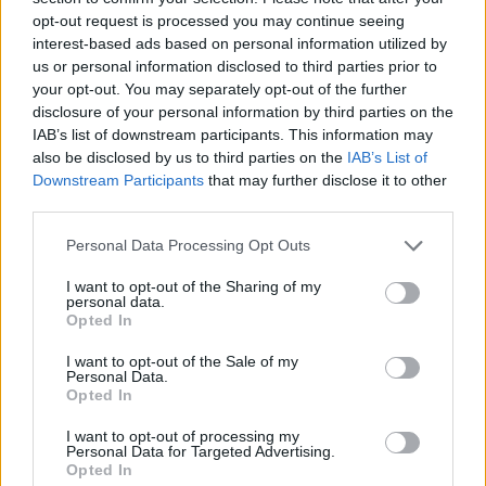
Detta köpte jag nyss-tråden
9738 svar
opt-out request is processed you may continue seeing
interest-based ads based on personal information utilized by
Senaste inlägget av
The-GOAT för 6 timmar sedan
i
Off topic
us or personal information disclosed to third parties prior to
ID 4 vs EX 40 ?
4 svar
your opt-out. You may separately opt-out of the further
disclosure of your personal information by third parties on the
Senaste inlägget av
MickeEng för 10 timmar sedan
i
El- och
hybridbilar
IAB’s list of downstream participants. This information may
also be disclosed by us to third parties on the
IAB’s List of
Jag tror att folk köper bil av helt fel
Downstream Participants
that may further disclose it to other
33 svar
anledning.
third parties.
Senaste inlägget av
Jokabsson för 15 timmar sedan
i
Allmänt
Personal Data Processing Opt Outs
Ford Mustang e Mac 2023
4 svar
I want to opt-out of the Sharing of my
Senaste inlägget av
KenthIJ2 för 16 timmar sedan
i
El- och
personal data.
hybridbilar
Opted In
Ni som kör HEV eller PHEV ? är ni nöjda?
I want to opt-out of the Sale of my
Senaste inlägget av
kaykay för 21 timmar sedan
i
El- och
Personal Data.
Opted In
hybridbilar
244 motorbyte till d5252t
I want to opt-out of processing my
Personal Data for Targeted Advertising.
Senaste inlägget av
Jeppegaming Igår 00:53
i
Motorteknik
Opted In
(Avancerad)