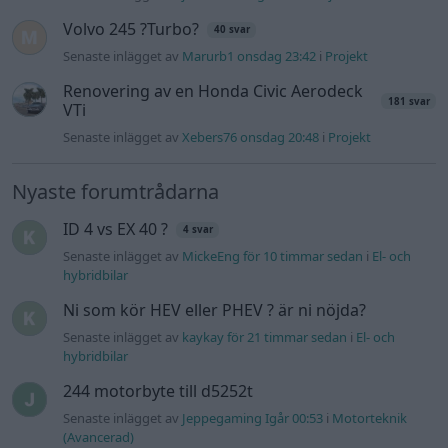
Volvo 245 ?Turbo?
40 svar
Senaste inlägget av
Marurb1 onsdag 23:42
i
Projekt
Renovering av en Honda Civic Aerodeck
181 svar
VTi
Senaste inlägget av
Xebers76 onsdag 20:48
i
Projekt
Nyaste forumtrådarna
ID 4 vs EX 40 ?
4 svar
Senaste inlägget av
MickeEng för 10 timmar sedan
i
El- och
hybridbilar
Ni som kör HEV eller PHEV ? är ni nöjda?
Senaste inlägget av
kaykay för 21 timmar sedan
i
El- och
hybridbilar
244 motorbyte till d5252t
Senaste inlägget av
Jeppegaming Igår 00:53
i
Motorteknik
(Avancerad)