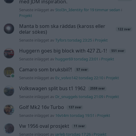
med JDM inspiration.
Senaste inlägget av
Stol3n_Identity för 19 timmar sedan
i
Projekt
Manta b som ska räddas (kaross eller
122 svar
delar sökes)
Senaste inlägget av
Tyfors torsdag 23:25
i
Projekt
Huggern goes big block with 427 ZL-1!
551 svar
Senaste inlägget av
hugger69 torsdag 23:01
i
Projekt
Camaro som bruksbil?!
57 svar
Senaste inlägget av
Ev_volvo142 torsdag 22:10
i
Projekt
Volkswagen split bus t1 1962
2559 svar
Senaste inlägget av
Dr_snuggels torsdag 21:09
i
Projekt
Golf Mk2 16v Turbo
137 svar
Senaste inlägget av
16vt4m torsdag 19:51
i
Projekt
Vw 1956 oval prosjekt
11 svar
Senaste inlägget av
jarleb torsdag 17:26
i
Projekt