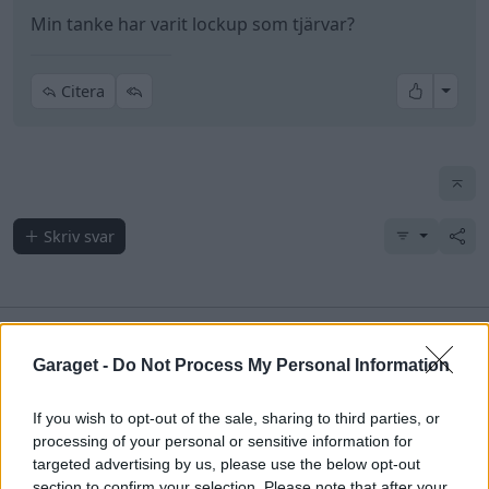
Min tanke har varit lockup som tjärvar?
All re
Citera
Skriv svar
Senaste foruminläggen
Garaget -
Do Not Process My Personal Information
Volvo 740 med lh2.2 spridare öppnar hela
2 svar
tiden på tändning.
If you wish to opt-out of the sale, sharing to third parties, or
processing of your personal or sensitive information for
Senaste inlägget av
KlevaRaggarn för 5 timmar sedan
i
targeted advertising by us, please use the below opt-out
Generell felsökning
section to confirm your selection. Please note that after your