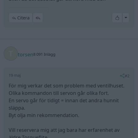
All re
Citera
torsen
8 091 Inlägg
19 maj
#2
För mig verkar det som problem med ventilhuset.
Olika kommandon till servon går olika fort.
En servo går för tidigt = innan det andra hunnit
släppa.
Byt olja min rekommendation.
Vill reservera mig att jag bara har erfarenhet av
äldre Torqueflite.