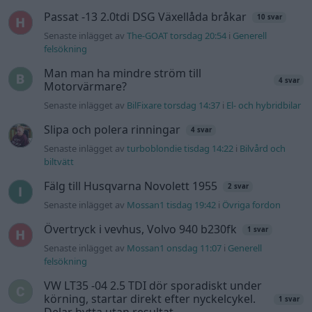
Passat -13 2.0tdi DSG Växellåda bråkar
10 svar
Senaste inlägget av
The-GOAT torsdag 20:54
i
Generell
felsökning
Man man ha mindre ström till
4 svar
Motorvärmare?
Senaste inlägget av
BilFixare torsdag 14:37
i
El- och hybridbilar
Slipa och polera rinningar
4 svar
Senaste inlägget av
turboblondie tisdag 14:22
i
Bilvård och
biltvätt
Fälg till Husqvarna Novolett 1955
2 svar
Senaste inlägget av
Mossan1 tisdag 19:42
i
Övriga fordon
Övertryck i vevhus, Volvo 940 b230fk
1 svar
Senaste inlägget av
Mossan1 onsdag 11:07
i
Generell
felsökning
VW LT35 -04 2.5 TDI dör sporadiskt under
körning, startar direkt efter nyckelcykel.
1 svar
Delar bytta utan resultat.