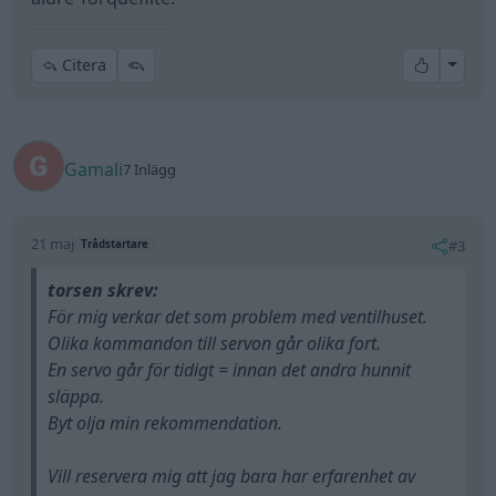
All re
Citera
Gamali
7 Inlägg
21 maj
#3
Trådstartare
torsen skrev:
För mig verkar det som problem med ventilhuset.
Olika kommandon till servon går olika fort.
En servo går för tidigt = innan det andra hunnit
släppa.
Byt olja min rekommendation.
Vill reservera mig att jag bara har erfarenhet av