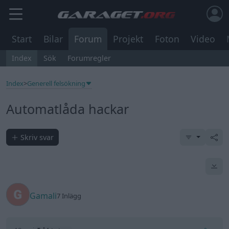
Start
Bilar
Forum
Projekt
Foton
Video
Index
Sök
Forumregler
Index
>
Generell felsökning
Automatlåda hackar
Skriv svar
Gamali
7 Inlägg