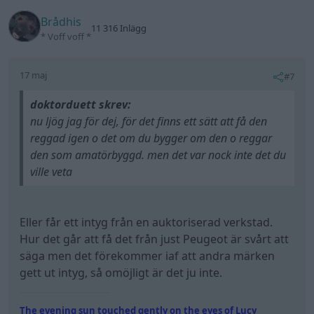
Brådhis
11 316 Inlägg
* Voff voff *
17 maj
#7
doktorduett skrev:
nu ljög jag för dej, för det finns ett sätt att få den
reggad igen o det om du bygger om den o reggar
den som amatörbyggd. men det var nock inte det du
ville veta
Eller får ett intyg från en auktoriserad verkstad.
Hur det går att få det från just Peugeot är svårt att
säga men det förekommer iaf att andra märken
gett ut intyg, så omöjligt är det ju inte.
The evening sun touched gently on the eyes of Lucy