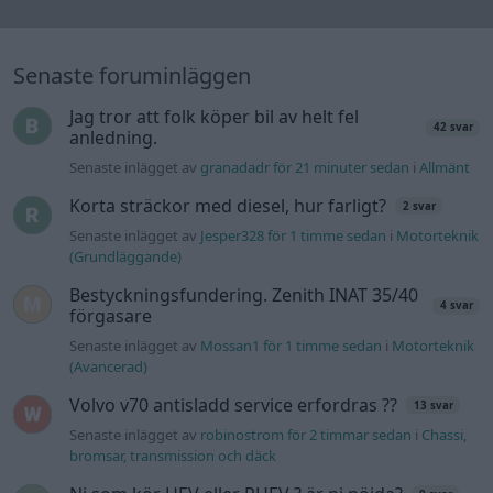
Senaste inlägget av
torsen för 5 timmar sedan
i
El- och
hybridbilar
BMW 523i Touring E61, 2007. Hjulhuset
3 svar
lägre på höger sida.
Senaste inlägget av
Mossan1 Igår 19:16
i
Generell felsökning
Lambdasond tänds på högre varv
1 svar
Senaste inlägget av
Mossan1 Igår 18:40
i
Generell felsökning
Detta köpte jag nyss-tråden
9743 svar
Senaste inlägget av
Jesper328 lördag 11:59
i
Off topic
Volvo 740 med lh2.2 spridare öppnar hela
2 svar
tiden på tändning.
Senaste inlägget av
KlevaRaggarn fredag 23:57
i
Generell
felsökning
Senaste projektinläggen
Camaro som bruksbil?!
58 svar