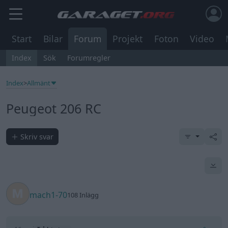
Start
Bilar
Forum
Projekt
Foton
Video
Index
Sök
Forumregler
Index
>
Allmänt
Peugeot 206 RC
Skriv svar
mach1-70
108 Inlägg