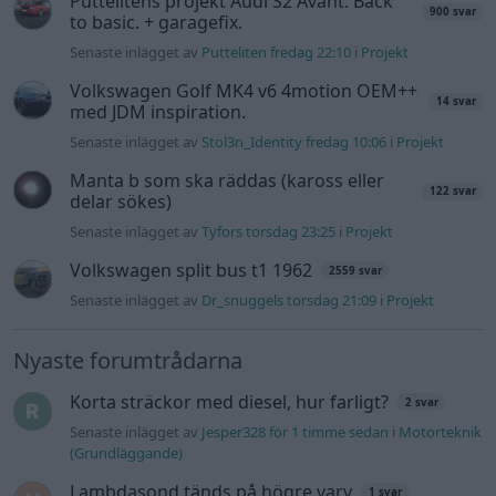
Senaste inlägget av
Mossan1 Igår 19:16
i
Generell felsökning
Bestyckningsfundering. Zenith INAT 35/40
4 svar
förgasare
Senaste inlägget av
Mossan1 för 1 timme sedan
i
Motorteknik
(Avancerad)
ID 4 vs EX 40 ?
7 svar
Senaste inlägget av
torsen för 5 timmar sedan
i
El- och
hybridbilar
Ni som kör HEV eller PHEV ? är ni nöjda?
9 svar
Senaste inlägget av
Brådhis för 2 timmar sedan
i
El- och
hybridbilar
244 motorbyte till d5252t
Senaste inlägget av
Jeppegaming fredag 00:53
i
Motorteknik
(Avancerad)
Passat -13 2.0tdi DSG Växellåda bråkar
10 svar
Senaste inlägget av
The-GOAT torsdag 20:54
i
Generell
felsökning