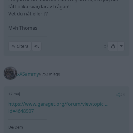
fått olika svar,därav frågan!!
Vet du nåt eller ??
Mvh Thomas
All re
Citera
1
xXSammy
6 752 Inlägg
17 maj
#4
https://www.garaget.org/forum/viewtopic …
id=4648907
De/Dem