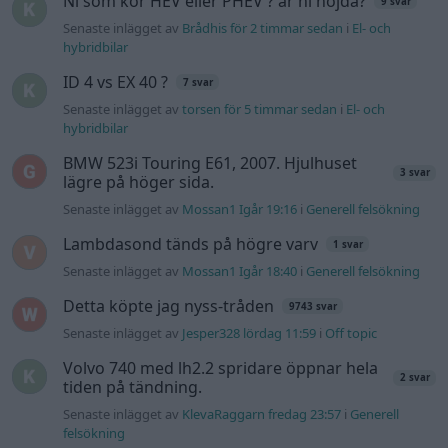
Senaste inlägget av
Ev_volvo142 för 23 minuter sedan
i
Projekt
Volvo 142 Elkonvertering Elbil
849 svar
Senaste inlägget av
Ev_volvo142 för 26 minuter sedan
i
Projekt
Volvo Amazon 1965
89 svar
Senaste inlägget av
Carlén för 2 timmar sedan
i
Projekt
Huggern goes big block with 427 ZL-1!
552 svar
Senaste inlägget av
Carlén för 10 timmar sedan
i
Projekt
A90 Supra
387 svar
Senaste inlägget av
Rikard_Persson Igår 12:52
i
Projekt
Vw 1956 oval prosjekt
12 svar
Senaste inlägget av
jarleb lördag 21:29
i
Projekt
Puttelitens projekt Audi S2 Avant. Back
900 svar
to basic. + garagefix.
Senaste inlägget av
Putteliten fredag 22:10
i
Projekt
Volkswagen Golf MK4 v6 4motion OEM++
14 svar