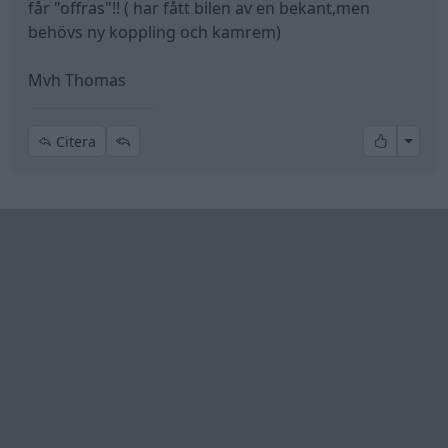
får "offras"!! ( har fått bilen av en bekant,men
behövs ny koppling och kamrem)
Mvh Thomas
All re
Citera
Skriv svar
Senaste foruminläggen