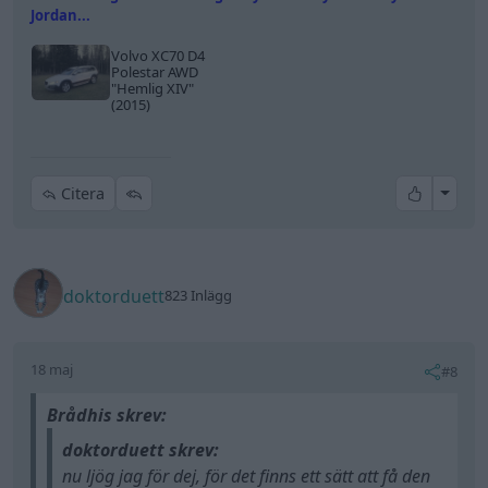
Jordan...
Volvo XC70 D4
Polestar AWD
"Hemlig XIV"
(2015)
All re
Citera
doktorduett
823 Inlägg
18 maj
#8
Brådhis skrev:
doktorduett skrev:
nu ljög jag för dej, för det finns ett sätt att få den