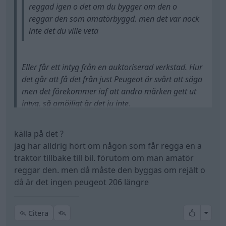
reggad igen o det om du bygger om den o
reggar den som amatörbyggd. men det var nock
inte det du ville veta
Eller får ett intyg från en auktoriserad verkstad. Hur
det går att få det från just Peugeot är svårt att säga
men det förekommer iaf att andra märken gett ut
intyg, så omöjligt är det ju inte.
källa på det ?
jag har alldrig hört om någon som får regga en a
traktor tillbake till bil. förutom om man amatör
reggar den. men då måste den byggas om rejält o
då är det ingen peugeot 206 längre
All re
Citera