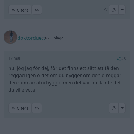
All re
Citera
1
doktorduett
823 Inlägg
17 maj
#6
nu ljög jag för dej, för det finns ett sätt att få den
reggad igen o det om du bygger om den o reggar
den som amatörbyggd. men det var nock inte det
du ville veta
All re
Citera