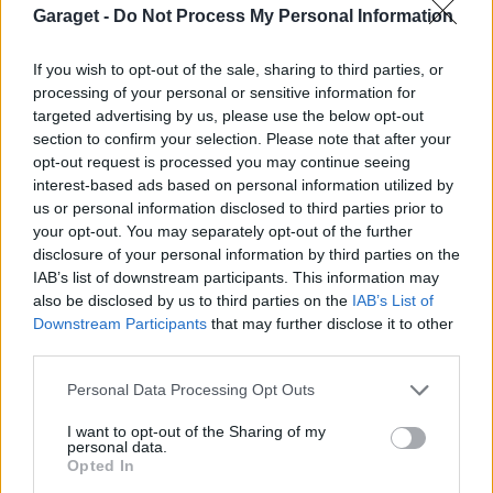
Garaget -
Do Not Process My Personal Information
All re
Citera
1
If you wish to opt-out of the sale, sharing to third parties, or
processing of your personal or sensitive information for
targeted advertising by us, please use the below opt-out
section to confirm your selection. Please note that after your
Brådhis
11 316 Inlägg
opt-out request is processed you may continue seeing
* Voff voff *
interest-based ads based on personal information utilized by
us or personal information disclosed to third parties prior to
19 maj
#10
your opt-out. You may separately opt-out of the further
disclosure of your personal information by third parties on the
doktorduett skrev:
IAB’s list of downstream participants. This information may
also be disclosed by us to third parties on the
IAB’s List of
Brådhis skrev:
Downstream Participants
that may further disclose it to other
doktorduett skrev:
third parties.
nu ljög jag för dej, för det finns ett sätt att få
Personal Data Processing Opt Outs
den reggad igen o det om du bygger om den
o reggar den som amatörbyggd. men det var
I want to opt-out of the Sharing of my
personal data.
nock inte det du ville veta
Opted In