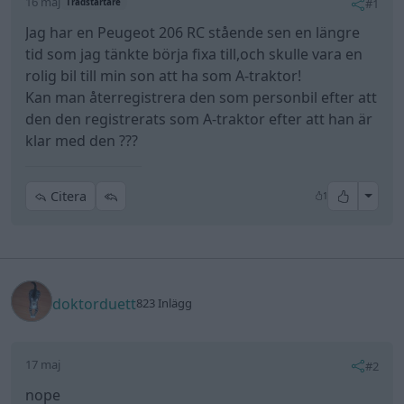
16 maj
#1
Trådstartare
Jag har en Peugeot 206 RC stående sen en längre
tid som jag tänkte börja fixa till,och skulle vara en
rolig bil till min son att ha som A-traktor!
Kan man återregistrera den som personbil efter att
den den registrerats som A-traktor efter att han är
klar med den ???
All re
Citera
1
doktorduett
823 Inlägg
17 maj
#2
nope