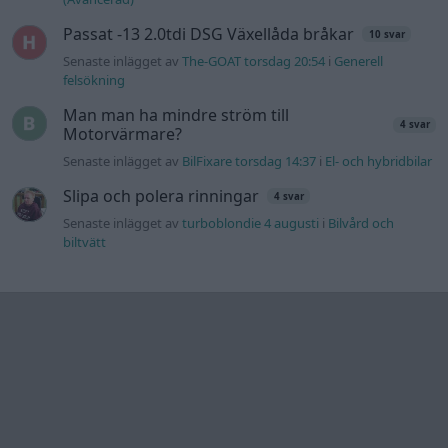
Information
Hjälp
Annonsera
Introduktion
Communityregler
Information
Skapa konto
Support
Kontakt
Integritetspolicy
och information
om användning
av cookies
Övrig
information
Övrigt
Tips och
förslag