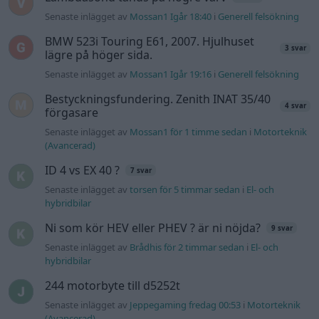
Man man ha mindre ström till
4 svar
Motorvärmare?
Senaste inlägget av
BilFixare torsdag 14:37
i
El- och hybridbilar
Slipa och polera rinningar
4 svar
Senaste inlägget av
turboblondie 4 augusti
i
Bilvård och
biltvätt