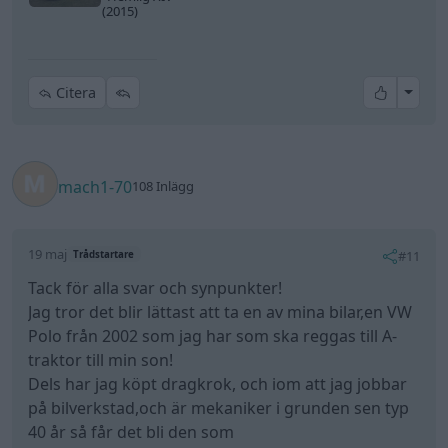
(2015)
All re
Citera
mach1-70
108 Inlägg
19 maj
#11
Trådstartare
Tack för alla svar och synpunkter!
Jag tror det blir lättast att ta en av mina bilar,en VW
Polo från 2002 som jag har som ska reggas till A-
traktor till min son!
Dels har jag köpt dragkrok, och iom att jag jobbar
på bilverkstad,och är mekaniker i grunden sen typ
40 år så får det bli den som