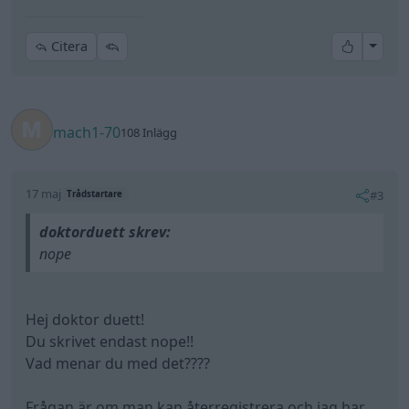
All re
Citera
mach1-70
108 Inlägg
17 maj
#3
Trådstartare
doktorduett skrev:
nope
Hej doktor duett!
Du skrivet endast nope!!
Vad menar du med det????
Frågan är om man kan återregistrera,och jag har