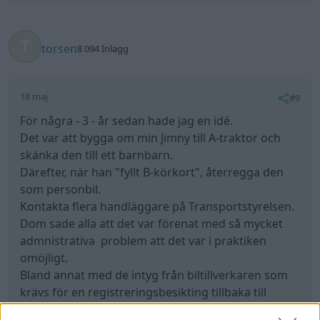
torsen
8 094 Inlägg
18 maj
#9
För några - 3 - år sedan hade jag en idé.
Det var att bygga om min Jimny till A-traktor och
skänka den till ett barnbarn.
Därefter, när han "fyllt B-körkort", återregga den
som personbil.
Kontakta flera handläggare på Transportstyrelsen.
Dom sade alla att det var förenat med så mycket
admnistrativa problem att det var i praktiken
omöjligt.
Bland annat med de intyg från biltillverkaren som
krävs för en registreringsbesikting tillbaka till
personbil.