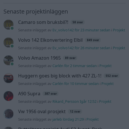
med JDM inspiration.
Senaste inlägget av
Stol3n_Identity fredag 10:06
i
Projekt
Manta b som ska räddas (kaross eller
122 svar
delar sökes)
Senaste inlägget av
Tyfors torsdag 23:25
i
Projekt
Volkswagen split bus t1 1962
2559 svar
Senaste inlägget av
Dr_snuggels torsdag 21:09
i
Projekt
Nyaste forumtrådarna
Korta sträckor med diesel, hur farligt?
2 svar
Senaste inlägget av
Jesper328 för 1 timme sedan
i
Motorteknik
(Grundläggande)
Lambdasond tänds på högre varv
1 svar
Senaste inlägget av
Mossan1 Igår 18:40
i
Generell felsökning
BMW 523i Touring E61, 2007. Hjulhuset
3 svar
lägre på höger sida.