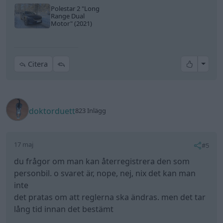
Polestar 2
"Long
Range Dual
Motor"
(2021)
All re
Citera
doktorduett
823 Inlägg
17 maj
#5
du frågor om man kan återregistrera den som
personbil. o svaret är, nope, nej, nix det kan man
inte
det pratas om att reglerna ska ändras. men det tar
lång tid innan det bestämt