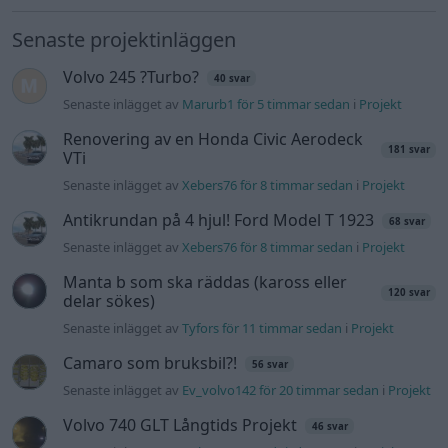
Volvo 142 Elkonvertering Elbil
848 svar
Senaste inlägget av
Ev_volvo142 måndag 19:16
i
Projekt
Volkswagen split bus t1 1962
2558 svar
Senaste inlägget av
Dr_snuggels måndag 18:29
i
Projekt
GT86 Luftbygge med mera
80 svar
Senaste inlägget av
Rikard_Persson måndag 09:55
i
Projekt
Nyaste forumtrådarna
Man man ha mindre ström till
2 svar
Motorvärmare?
Senaste inlägget av
BilFixare för 9 timmar sedan
i
El- och
hybridbilar
Slipa och polera rinningar
4 svar
Senaste inlägget av
turboblondie tisdag 14:22
i
Bilvård och
biltvätt
Fälg till Husqvarna Novolett 1955
2 svar