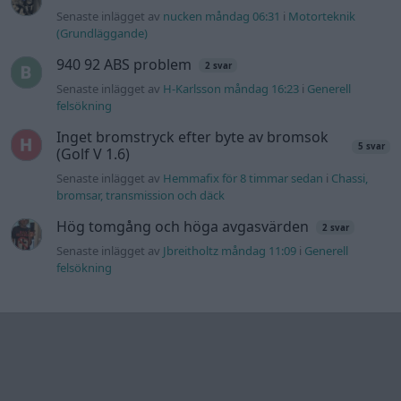
Information
Hjälp
Annonsera
Introduktion
Communityregler
Information
Skapa konto
Support
Kontakt
Integritetspolicy
och information
om användning
av cookies
Övrig
information
Övrigt