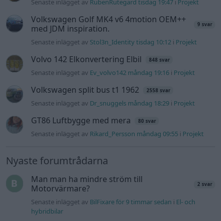
Senaste inlägget av
Mossan1 tisdag 19:42
i
Övriga fordon
Övertryck i vevhus, Volvo 940 b230fk
1 svar
Senaste inlägget av
Mossan1 för 18 timmar sedan
i
Generell
felsökning
VW LT35 -04 2.5 TDI dör sporadiskt under
körning, startar direkt efter nyckelcykel.
1 svar
Delar bytta utan resultat.
Senaste inlägget av
Jesper328 tisdag 12:52
i
Generell
felsökning
Jag tror att folk köper bil av helt fel
22 svar
anledning.
Senaste inlägget av
Jesper328 för 6 timmar sedan
i
Allmänt
Ford s max
1 svar
Senaste inlägget av
nucken måndag 06:31
i
Motorteknik
(Grundläggande)
940 92 ABS problem
2 svar
Senaste inlägget av
H-Karlsson måndag 16:23
i
Generell