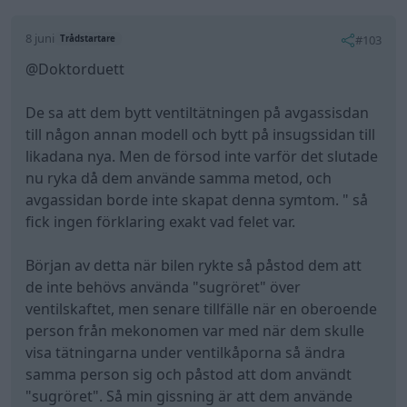
8 juni
#103
Trådstartare
@Doktorduett
De sa att dem bytt ventiltätningen på avgassisdan
till någon annan modell och bytt på insugssidan till
likadana nya. Men de försod inte varför det slutade
nu ryka då dem använde samma metod, och
avgassidan borde inte skapat denna symtom. " så
fick ingen förklaring exakt vad felet var.
Början av detta när bilen rykte så påstod dem att
de inte behövs använda "sugröret" över
ventilskaftet, men senare tillfälle när en oberoende
person från mekonomen var med när dem skulle
visa tätningarna under ventilkåporna så ändra
samma person sig och påstod att dom användt
"sugröret". Så min gissning är att dem använde