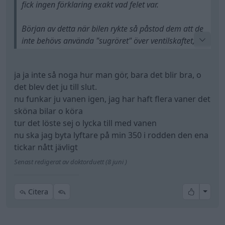
fick ingen förklaring exakt vad felet var.
Början av detta när bilen rykte så påstod dem att de
inte behövs använda "sugröret" över ventilskaftet,
men senare tillfälle när en oberoende person från
mekonomen var med när dem skulle visa
ja ja inte så noga hur man gör, bara det blir bra, o
tätningarna under ventilkåporna så ändra samma
det blev det ju till slut.
person sig och påstod att dom användt "sugröret".
nu funkar ju vanen igen, jag har haft flera vaner det
Så min gissning är att dem använde sugröret nu i
sköna bilar o köra
efterhand, men svårt att erkänna att problemet var
tur det löste sej o lycka till med vanen
där.
nu ska jag byta lyftare på min 350 i rodden den ena
tickar nått jävligt
Jag säger inte att det absolut inte går att göra utan
tryckluft/snöre metoden. Tanke på att cheva small
Senast redigerat av doktorduett (8 juni )
blocks funnits i över 70 år så tycker jag denna metod
borde nämnts på fler ställen, kanske en smidig
All re
Citera
tredje metod?..
Jag följer rekommendationer från