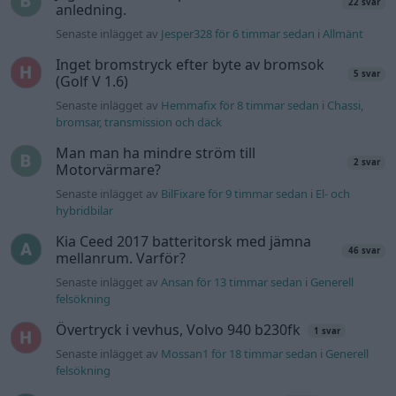
biltvätt
VW LT35 -04 2.5 TDI dör sporadiskt under
körning, startar direkt efter nyckelcykel.
1 svar
Delar bytta utan resultat.
Senaste inlägget av
Jesper328 tisdag 12:52
i
Generell
felsökning
Insignia 2018 - Tänkte byta
centerhögtalaren med blir lite
6 svar
konfunderad över kopplingarna.
Senaste inlägget av
MammDiin måndag 23:11
i
Billjud och
multimedia
Här diskuterar vi Biltemas varor! Allt om
6570 svar
Biltema!
Senaste inlägget av
d-b måndag 21:15
i
Allmänt
Senaste projektinläggen
Volvo 245 ?Turbo?
40 svar