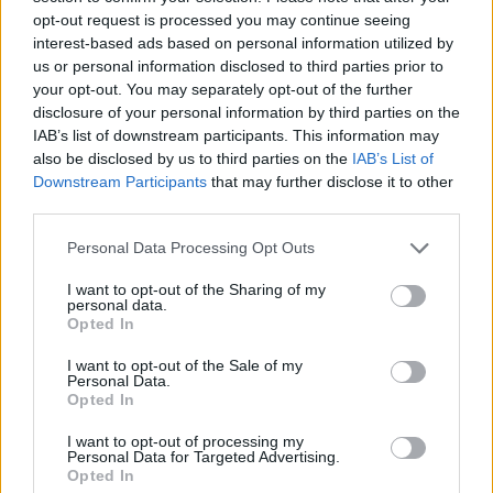
opt-out request is processed you may continue seeing
interest-based ads based on personal information utilized by
All re
Citera
us or personal information disclosed to third parties prior to
your opt-out. You may separately opt-out of the further
disclosure of your personal information by third parties on the
IAB’s list of downstream participants. This information may
Low
3 616 Inlägg
also be disclosed by us to third parties on the
IAB’s List of
Downstream Participants
that may further disclose it to other
third parties.
3 juli
#110
Trådstartare
Personal Data Processing Opt Outs
The-GOAT skrev:
I want to opt-out of the Sharing of my
Hur fungerar det nu?
personal data.
Opted In
I want to opt-out of the Sale of my
Bara bra, inte en enda rök puff oavsett hur man än
Personal Data.
Opted In
gör. :-). Tänk om de hade blivit rätt från början,
tänkte klaga toll mekonomens kontor, men allmänt
I want to opt-out of processing my
Personal Data for Targeted Advertising.
trött på det. Inte orkat ge en recension ännu :-)
Opted In