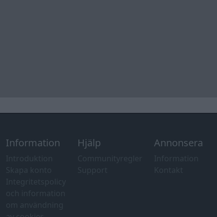
Tips och
förslag
Felanmälan
®
GARAGET
v13.2 Copyright © 2001-2026 Garaget Media AB