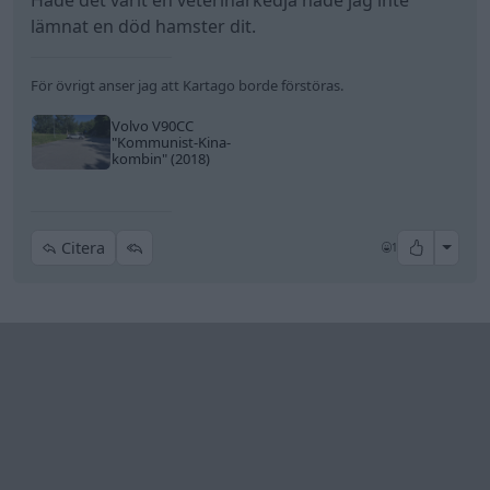
Hade det varit en veterinärkedja hade jag inte
lämnat en död hamster dit.
För övrigt anser jag att Kartago borde förstöras.
Volvo V90CC
"Kommunist-Kina-
kombin"
(2018)
All re
Citera
1
Low
3 616 Inlägg
4 juli
#112
Trådstartare