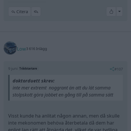
All re
(Citera verkar buggat sig?)
Citera
Low
3 616 Inlägg
9 juni
#107
Trådstartare
doktorduett skrev:
inte mer extremt noggrant än att du lät samma
stolpskott göra jobbet en gång till på samma sätt
Visst kunde ha anlitat någon annan, men då skulle
inte mekonomen behöva återbetala då dem har
enligt lag rätt att åtgärda det, vilket de var tydliga