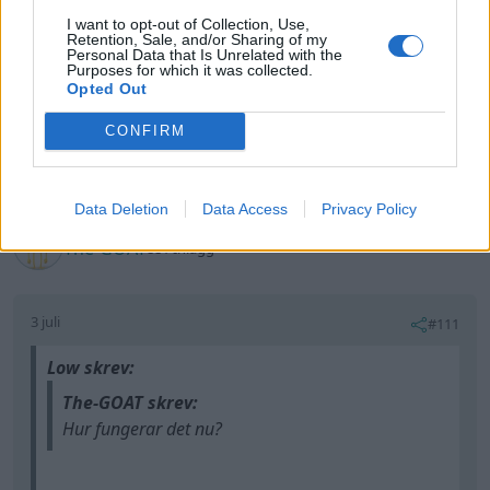
I want to opt-out of Collection, Use,
Chevrolet G20 van
Retention, Sale, and/or Sharing of my
(1989)
Personal Data that Is Unrelated with the
Purposes for which it was collected.
Opted Out
CONFIRM
All re
Citera
1
Data Deletion
Data Access
Privacy Policy
The-GOAT
881 Inlägg
3 juli
#111
Low skrev:
The-GOAT skrev:
Hur fungerar det nu?