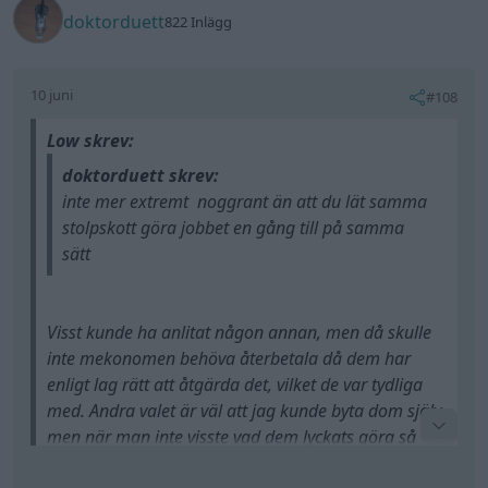
doktorduett
822 Inlägg
10 juni
#108
Low skrev:
doktorduett skrev:
inte mer extremt noggrant än att du lät samma
stolpskott göra jobbet en gång till på samma
sätt
Visst kunde ha anlitat någon annan, men då skulle
inte mekonomen behöva återbetala då dem har
enligt lag rätt att åtgärda det, vilket de var tydliga
med. Andra valet är väl att jag kunde byta dom själv,
men när man inte visste vad dem lyckats göra så
tycker jag det är exremt korkat om de hade lyckats