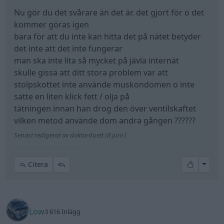
Nu gör du det svårare än det är. det gjort för o det
kommer göras igen
bara för att du inte kan hitta det på nätet betyder
det inte att det inte fungerar
man ska inte lita så mycket på jävla internät
skulle gissa att ditt stora problem var att
stolpskottet inte använde muskondomen o inte
satte en liten klick fett / olja på
tätningen innan han drog den över ventilskaftet
vilken metod använde dom andra gången ??????
Senast redigerat av doktorduett (8 juni )
All re
Citera
Low
3 616 Inlägg