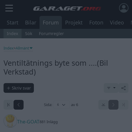
Start
Bilar
Forum
Projekt
Foton
Video
Index
Sök
Forumregler
Index
>
Allmänt
Ventiltätnings byte som ....(Bil
Verkstad)
Skriv svar
Sida:
av 6
The-GOAT
881 Inlägg