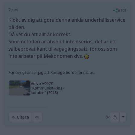
7 juni
#101
Klokt av dig att göra denna enkla underhållsservice
på den.
Då vet du att allt är korrekt.
Snörmetoden är absolut inte oseriös, det är ett
välbeprövat känt tillvägagångssätt, för oss som
inte arbetar på Mekonomen dvs.
För övrigt anser jag att Kartago borde förstöras.
Volvo V90CC
"Kommunist-Kina-
kombin"
(2018)
All re
Citera
2