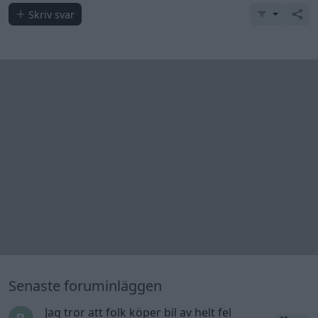
Senaste inlägget av
Hemmafix för 8 timmar sedan
i
Chassi,
bromsar, transmission och däck
Man man ha mindre ström till
2 svar
Motorvärmare?
Senaste inlägget av
BilFixare för 9 timmar sedan
i
El- och
hybridbilar
Kia Ceed 2017 batteritorsk med jämna
46 svar
mellanrum. Varför?
Senaste inlägget av
Ansan för 13 timmar sedan
i
Generell
felsökning
Övertryck i vevhus, Volvo 940 b230fk
1 svar
Senaste inlägget av
Mossan1 för 18 timmar sedan
i
Generell
felsökning
Fälg till Husqvarna Novolett 1955
2 svar
Senaste inlägget av
Mossan1 tisdag 19:42
i
Övriga fordon
Slipa och polera rinningar
4 svar
Senaste inlägget av
turboblondie tisdag 14:22
i
Bilvård och