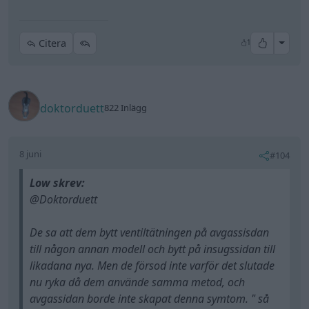
All re
Citera
1
doktorduett
822 Inlägg
8 juni
#104
Low skrev:
@Doktorduett
De sa att dem bytt ventiltätningen på avgassisdan
till någon annan modell och bytt på insugssidan till
likadana nya. Men de försod inte varför det slutade
nu ryka då dem använde samma metod, och
avgassidan borde inte skapat denna symtom. " så