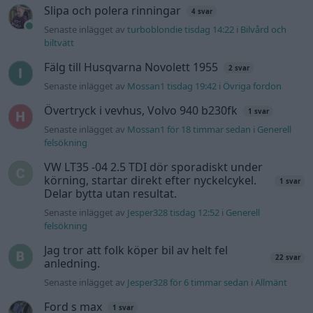
felsökning
Inget bromstryck efter byte av bromsok
5 svar
(Golf V 1.6)
Senaste inlägget av
Hemmafix för 8 timmar sedan
i
Chassi,
bromsar, transmission och däck
Hög tomgång och höga avgasvärden
2 svar
Senaste inlägget av
Jbreitholtz måndag 11:09
i
Generell
felsökning