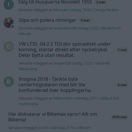
Senaste inlägget av
Marurb1 för 5 timmar sedan
i
Projekt
Renovering av en Honda Civic Aerodeck
181 svar
VTi
Senaste inlägget av
Xebers76 för 8 timmar sedan
i
Projekt
Antikrundan på 4 hjul! Ford Model T 1923
68 svar
Senaste inlägget av
Xebers76 för 8 timmar sedan
i
Projekt
Manta b som ska räddas (kaross eller
120 svar
delar sökes)
Senaste inlägget av
Tyfors för 11 timmar sedan
i
Projekt
Camaro som bruksbil?!
56 svar
Senaste inlägget av
Ev_volvo142 för 20 timmar sedan
i
Projekt
Volvo 740 GLT Långtids Projekt
46 svar
Senaste inlägget av
RubenRutegard tisdag 19:47
i
Projekt
Volkswagen Golf MK4 v6 4motion OEM++
9 svar
med JDM inspiration.
Senaste inlägget av
Stol3n_Identity tisdag 10:12
i
Projekt