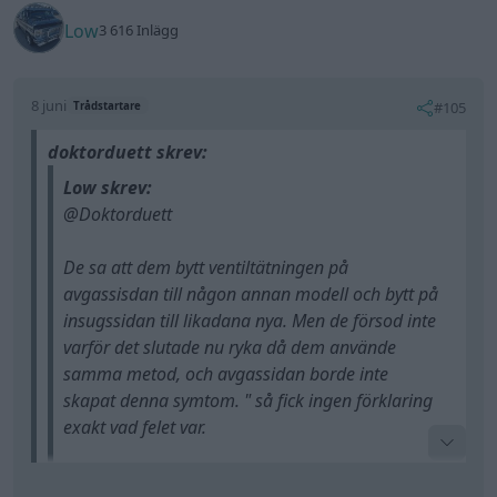
tillverkarna/haynes boken, andra större guides från
Low
3 616 Inlägg
youtube. Det kanske finns guides på detta men
kanske söker fel.
8 juni
#105
Trådstartare
(Citera verkar buggat sig?)
doktorduett skrev:
Low skrev:
@Doktorduett
De sa att dem bytt ventiltätningen på
avgassisdan till någon annan modell och bytt på
insugssidan till likadana nya. Men de försod inte
varför det slutade nu ryka då dem använde
samma metod, och avgassidan borde inte
skapat denna symtom. " så fick ingen förklaring
exakt vad felet var.
Början av detta när bilen rykte så påstod dem att