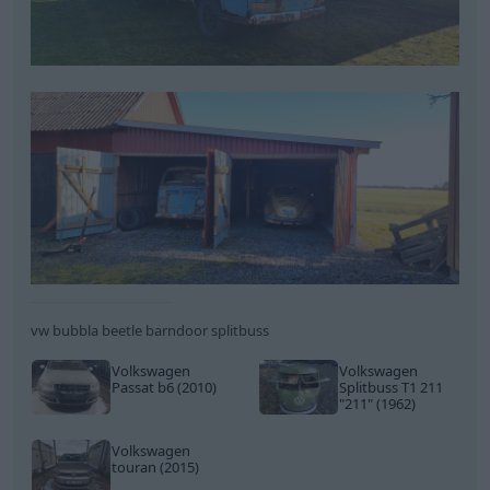
vw bubbla beetle barndoor splitbuss
Volkswagen
Volkswagen
Passat b6 (2010)
Splitbuss T1 211
"211"
(1962)
Volkswagen
touran (2015)
All re
Citera
Dr_snuggels
4 018 Inlägg
17 april
#28
Trådstartare
Oddsen att få ta på korrekt soffa och stol fram