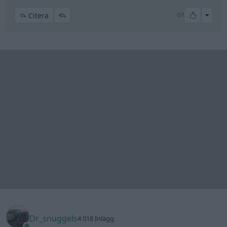
All re
Citera
1
Dr_snuggels
4 018 Inlägg
6 mars
#27
Trådstartare