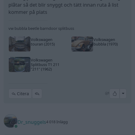
plåtar så det blir snyggt och tätt innan ruta å list
kommer på plats
vw bubbla beetle barndoor splitbuss
Volkswagen
Volkswagen
touran (2015)
bubbla (1970)
Volkswagen
Splitbuss T1 211
"211"
(1962)
All re
Citera
1
Dr_snuggels
4 018 Inlägg