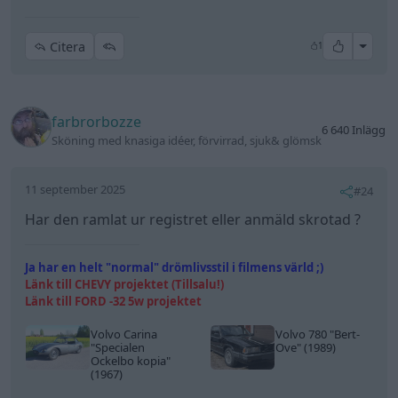
All re
Citera
1
farbrorbozze
6 640 Inlägg
Sköning med knasiga idéer, förvirrad, sjuk& glömsk
11 september 2025
#24
Har den ramlat ur registret eller anmäld skrotad ?
Ja har en helt "normal" drömlivsstil i filmens värld ;)
Länk till CHEVY projektet (Tillsalu!)
Länk till FORD -32 5w projektet
Volvo Carina
Volvo 780
"Bert-
"Specialen
Ove"
(1989)
Ockelbo kopia"
(1967)