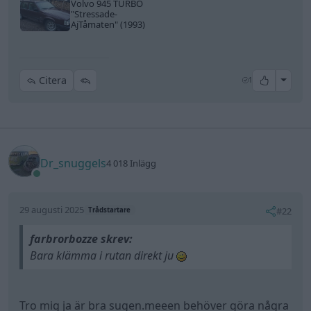
Volvo 945 TURBO
"Stressade-
AjTåmaten"
(1993)
All re
Citera
1
Dr_snuggels
4 018 Inlägg
29 augusti 2025
#22
Trådstartare
farbrorbozze skrev:
Bara klämma i rutan direkt ju
Tro mig ja är bra sugen.meeen behöver göra några