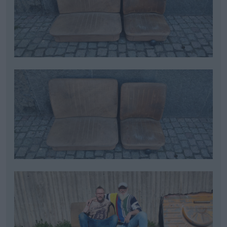
Senast redigerat av Dr_snuggels (17 april )
vw bubbla beetle barndoor splitbuss
Volkswagen
Volkswagen
Passat b6 (2010)
bubbla (1970)
Volkswagen
Splitbuss T1 211
"211"
(1962)