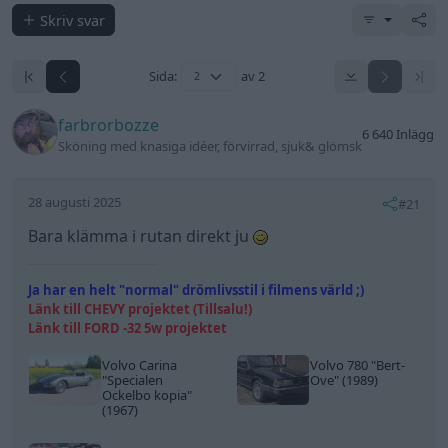
Skriv svar
Sida:
av 2
farbrorbozze
6 640 Inlägg
Sköning med knasiga idéer, förvirrad, sjuk& glömsk
28 augusti 2025
#21
Bara klämma i rutan direkt ju
Ja har en helt "normal" drömlivsstil i filmens värld ;)
Länk till CHEVY projektet (Tillsalu!)
Länk till FORD -32 5w projektet
Volvo Carina
Volvo 780
"Bert-
"Specialen
Ove"
(1989)
Ockelbo kopia"
(1967)