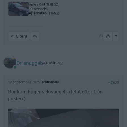
Volvo 945 TURBO
"Stressade-
AjTåmaten"
(1993)
All re
Citera
1
Dr_snuggels
4 018 Inlägg
17 september 2025
#25
Trådstartare
Där kom höger sidospegel ja letat efter från
posten:)