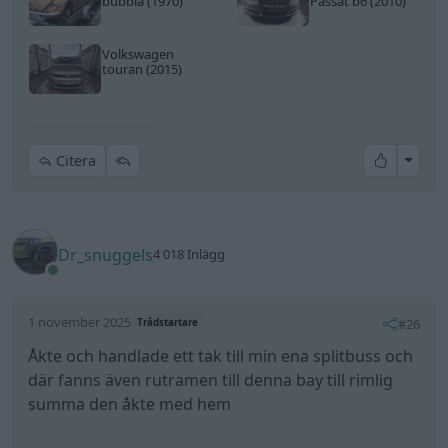
bubbla (1970)
Passat b6 (2010)
Volkswagen
touran (2015)
All re
Citera
Dr_snuggels
4 018 Inlägg
1 november 2025
#26
Trådstartare
Åkte och handlade ett tak till min ena splitbuss och
där fanns även rutramen till denna bay till rimlig
summa den åkte med hem