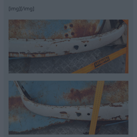
[img][/img]