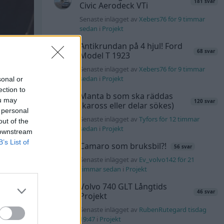
181 svar
Civic Aerodeck VTi
Senaste inlägget av
Xebers76 för 9 timmar
sedan
i
Projekt
Antikrundan på 4 hjul! Ford
68 svar
Model T 1923
Senaste inlägget av
Xebers76 för 9 timmar
sedan
i
Projekt
sonal or
ection to
Manta b som ska räddas
ou may
120 svar
(kaross eller delar sökes)
 personal
Senaste inlägget av
Tyfors för 12 timmar
out of the
sedan
i
Projekt
 downstream
B’s List of
Camaro som bruksbil?!
56 svar
Senaste inlägget av
Ev_volvo142 för 21
timmar sedan
i
Projekt
Volvo 740 GLT Långtids
46 svar
Projekt
Senaste inlägget av
RubenRutegard tisdag
19:47
i
Projekt