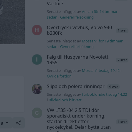
Varför?
Senaste inlägget av
Ansan för 14 timmar
sedan
i
Generell felsökning
Övertryck i vevhus, Volvo 940
1 svar
b230fk
Senaste inlägget av
Mossan1 för 19 timmar
sedan
i
Generell felsökning
Fälg till Husqvarna Novolett
2 svar
1955
Senaste inlägget av
Mossan1 tisdag 19:42
i
Övriga fordon
Slipa och polera rinningar
4 svar
Senaste inlägget av
turboblondie tisdag 14:22
i
Bilvård och biltvätt
VW LT35 -04 2.5 TDI dör
sporadiskt under körning,
startar direkt efter
ra
1 svar
nyckelcykel. Delar bytta utan