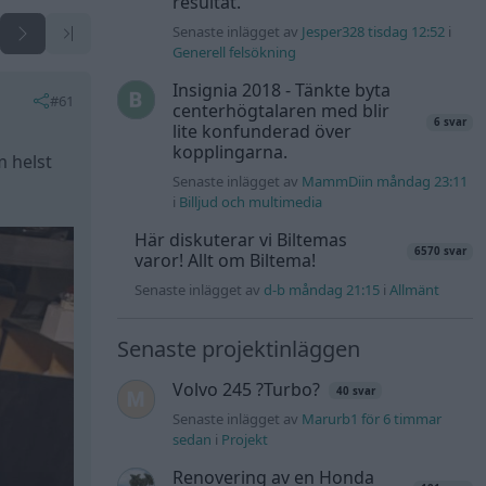
resultat.
Senaste inlägget av
Jesper328 tisdag 12:52
i
Generell felsökning
Insignia 2018 - Tänkte byta
#61
centerhögtalaren med blir
6 svar
lite konfunderad över
kopplingarna.
m helst
Senaste inlägget av
MammDiin måndag 23:11
i
Billjud och multimedia
Här diskuterar vi Biltemas
6570 svar
varor! Allt om Biltema!
Senaste inlägget av
d-b måndag 21:15
i
Allmänt
Senaste projektinläggen
Volvo 245 ?Turbo?
40 svar
Senaste inlägget av
Marurb1 för 6 timmar
sedan
i
Projekt
Renovering av en Honda