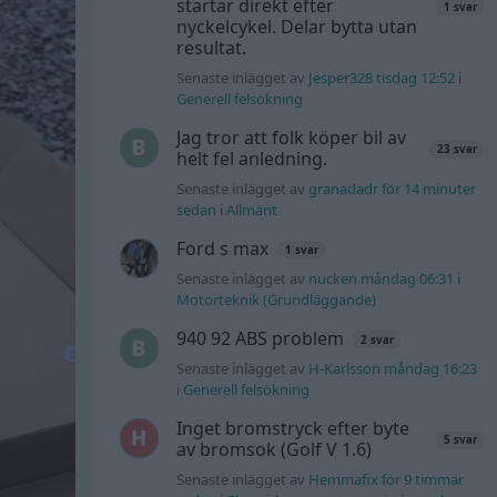
startar direkt efter
1 svar
nyckelcykel. Delar bytta utan
resultat.
Senaste inlägget av
Jesper328 tisdag 12:52
i
Generell felsökning
Jag tror att folk köper bil av
23 svar
helt fel anledning.
Senaste inlägget av
granadadr för 14 minuter
sedan
i
Allmänt
Ford s max
1 svar
Senaste inlägget av
nucken måndag 06:31
i
Motorteknik (Grundläggande)
940 92 ABS problem
2 svar
Senaste inlägget av
H-Karlsson måndag 16:23
i
Generell felsökning
Inget bromstryck efter byte
5 svar
av bromsok (Golf V 1.6)
Senaste inlägget av
Hemmafix för 9 timmar