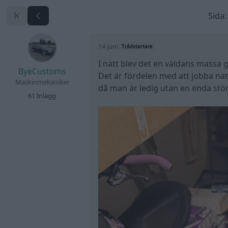
Sida:
14 juni
Trådstartare
I natt blev det en väldans massa g
ByeCustoms
Det är fördelen med att jobba na
Maskinmekaniker
då man är ledig utan en enda stö
61 Inlägg