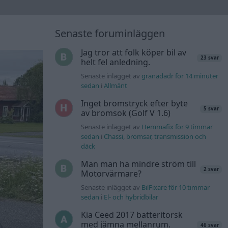
Senaste foruminläggen
Jag tror att folk köper bil av
23 svar
helt fel anledning.
Senaste inlägget av
granadadr för 14 minuter
sedan
i
Allmänt
Inget bromstryck efter byte
5 svar
av bromsok (Golf V 1.6)
Senaste inlägget av
Hemmafix för 9 timmar
sedan
i
Chassi, bromsar, transmission och
däck
Man man ha mindre ström till
2 svar
Motorvärmare?
Senaste inlägget av
BilFixare för 10 timmar
sedan
i
El- och hybridbilar
Kia Ceed 2017 batteritorsk
med jämna mellanrum.
46 svar