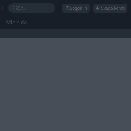
Sök
Logga in
Skapa konto
Min sida