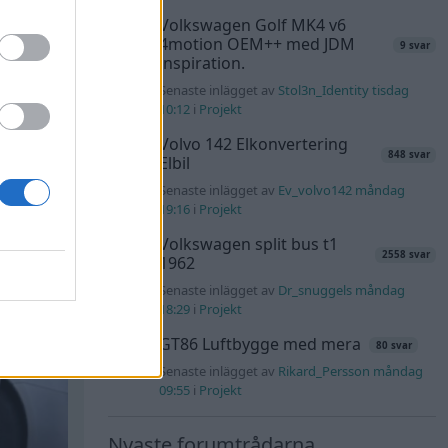
Volkswagen Golf MK4 v6
4motion OEM++ med JDM
9 svar
inspiration.
Senaste inlägget av
Stol3n_Identity tisdag
10:12
i
Projekt
Volvo 142 Elkonvertering
848 svar
Elbil
Senaste inlägget av
Ev_volvo142 måndag
19:16
i
Projekt
Volkswagen split bus t1
2558 svar
1962
Senaste inlägget av
Dr_snuggels måndag
18:29
i
Projekt
GT86 Luftbygge med mera
80 svar
Senaste inlägget av
Rikard_Persson måndag
09:55
i
Projekt
Nyaste forumtrådarna