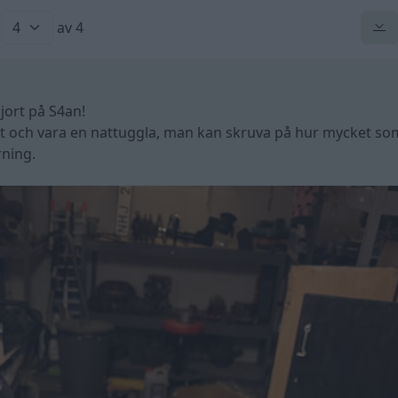
av 4
jort på S4an!
tt och vara en nattuggla, man kan skruva på hur mycket so
rning.