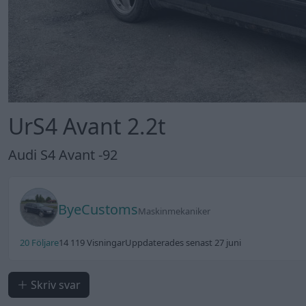
UrS4 Avant 2.2t
Audi S4 Avant -92
ByeCustoms
Maskinmekaniker
20 Följare
14 119 Visningar
Uppdaterades senast 27 juni
Skriv svar