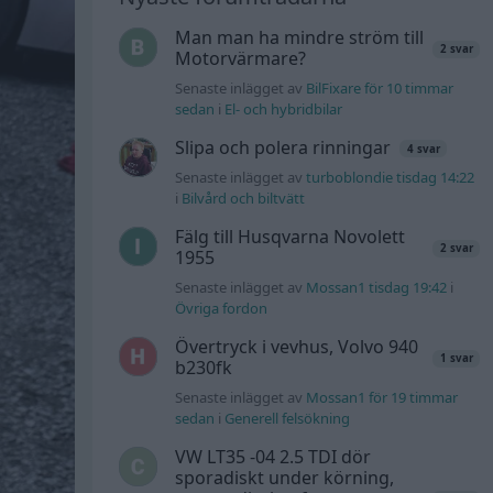
Man man ha mindre ström till
2 svar
Motorvärmare?
Senaste inlägget av
BilFixare för 10 timmar
sedan
i
El- och hybridbilar
Slipa och polera rinningar
4 svar
Senaste inlägget av
turboblondie tisdag 14:22
i
Bilvård och biltvätt
Fälg till Husqvarna Novolett
2 svar
1955
Senaste inlägget av
Mossan1 tisdag 19:42
i
Övriga fordon
Övertryck i vevhus, Volvo 940
1 svar
b230fk
Senaste inlägget av
Mossan1 för 19 timmar
sedan
i
Generell felsökning
VW LT35 -04 2.5 TDI dör
sporadiskt under körning,