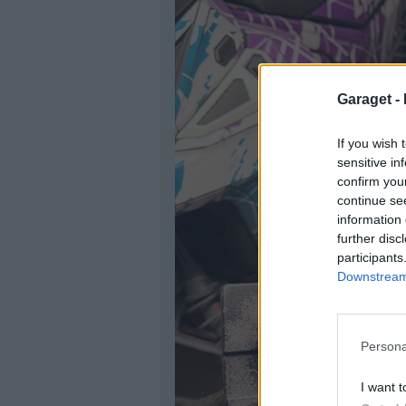
Garaget -
If you wish 
sensitive in
confirm you
continue se
information 
further disc
participants
Downstream 
Persona
I want t