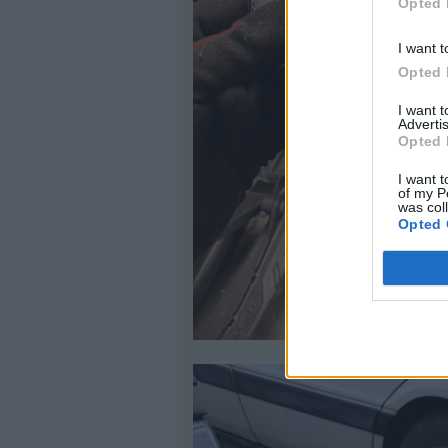
Opted 
I want t
Opted 
I want 
Advertis
Opted 
I want t
of my P
was col
Opted 