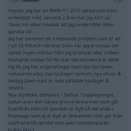
15 juni
#1
Trådstartare
Hejsan, jag har en BMW f11 2015 xdrive som körs
ordentligt med, senaste 2 åren har jag kört ca
16xxx mil vilket innebär att jag underhåller bilen
ganska väl.
Jag har däremot ett irriterande problem som är att
i ish 55-90km/h vibrerar bilen när jag bromsar, det
spelar ingen roll hur hårt jag bromsar eller i vilken
hastighet mellan 55-90 utan vibrationerna är alltid
sig lik, jag har originalfälgar med nya hjul (även
nybalanserade), nya hjullager runtom, nya skivor &
belägg (även kast är mätt på både hjullager &
skivor).
Nya styrleder, dämpare / fjädrar / topplagringar,
sedan även den kända grövre länkarmen som går
framifrån bilen till spindeln är bytt så det enda i
framvagn som ej är bytt är länkarmen som går från
subframe till spindel som även stötdämparen
bultas fast i.