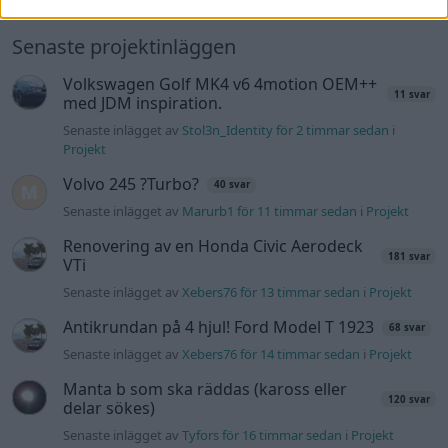
Senaste projektinläggen
Volkswagen Golf MK4 v6 4motion OEM++
11 svar
med JDM inspiration.
Senaste inlägget av
Stol3n_Identity för 2 timmar sedan
i
Projekt
Volvo 245 ?Turbo?
40 svar
Senaste inlägget av
Marurb1 för 11 timmar sedan
i
Projekt
Renovering av en Honda Civic Aerodeck
181 svar
VTi
Senaste inlägget av
Xebers76 för 13 timmar sedan
i
Projekt
Antikrundan på 4 hjul! Ford Model T 1923
68 svar
Senaste inlägget av
Xebers76 för 14 timmar sedan
i
Projekt
Manta b som ska räddas (kaross eller
120 svar
delar sökes)
Senaste inlägget av
Tyfors för 16 timmar sedan
i
Projekt