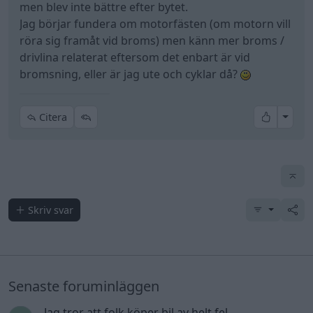
men blev inte bättre efter bytet.
Jag börjar fundera om motorfästen (om motorn vill
röra sig framåt vid broms) men känn mer broms /
drivlina relaterat eftersom det enbart är vid
bromsning, eller är jag ute och cyklar då?
All re
Citera
Skriv svar
Senaste foruminläggen
Jag tror att folk köper bil av helt fel