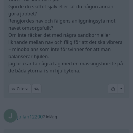
Gjorde du skiftet själv eller lät du någon annan
göra jobbet?
Rengjordes nav och fälgens anliggningsyta mot
navet omsorgsfullt?
Om inte räcker det med några sandkorn eller
liknande mellan nav och fälg för att det ska vibrera
= minobalans som inte försvinner för att man
balanserar hjulen.
Jag brukar ta några tag med en mässingsborste på
de båda ytorna i s m hjulbytena.
All re
Citera
jollan12200
7 Inlägg