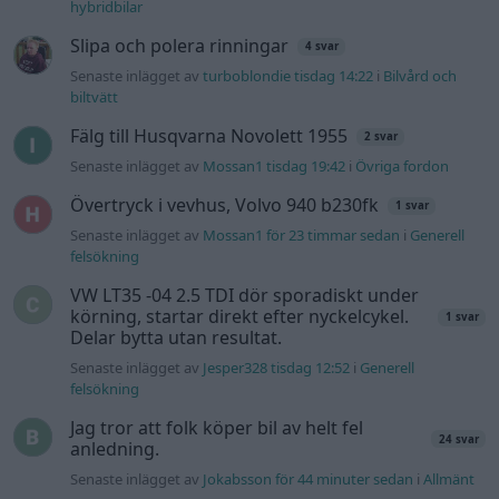
hybridbilar
Slipa och polera rinningar
4 svar
Senaste inlägget av
turboblondie tisdag 14:22
i
Bilvård och
biltvätt
Fälg till Husqvarna Novolett 1955
2 svar
Senaste inlägget av
Mossan1 tisdag 19:42
i
Övriga fordon
Övertryck i vevhus, Volvo 940 b230fk
1 svar
Senaste inlägget av
Mossan1 för 23 timmar sedan
i
Generell
felsökning
VW LT35 -04 2.5 TDI dör sporadiskt under
körning, startar direkt efter nyckelcykel.
1 svar
Delar bytta utan resultat.
Senaste inlägget av
Jesper328 tisdag 12:52
i
Generell
felsökning
Jag tror att folk köper bil av helt fel
24 svar
anledning.
Senaste inlägget av
Jokabsson för 44 minuter sedan
i
Allmänt