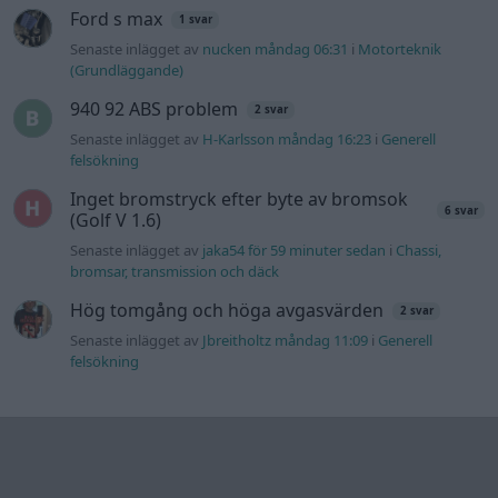
Ford s max
1 svar
Senaste inlägget av
nucken måndag 06:31
i
Motorteknik
(Grundläggande)
940 92 ABS problem
2 svar
Senaste inlägget av
H-Karlsson måndag 16:23
i
Generell
felsökning
Inget bromstryck efter byte av bromsok
6 svar
(Golf V 1.6)
Senaste inlägget av
jaka54 för 59 minuter sedan
i
Chassi,
bromsar, transmission och däck
Hög tomgång och höga avgasvärden
2 svar
Senaste inlägget av
Jbreitholtz måndag 11:09
i
Generell
felsökning