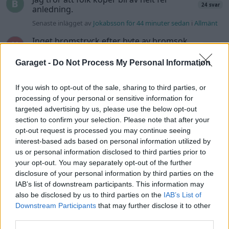
24 svar
anledning.
Senaste inlägget av
Jokabsson för 44 minuter sedan
i
Allmänt
Inget bromstryck efter byte av bromsok
6 svar
(Golf V 1.6)
Garaget -
Do Not Process My Personal Information
Senaste inlägget av
jaka54 för 59 minuter sedan
i
Chassi,
bromsar, transmission och däck
If you wish to opt-out of the sale, sharing to third parties, or
Man man ha mindre ström till
processing of your personal or sensitive information for
2 svar
Motorvärmare?
targeted advertising by us, please use the below opt-out
Senaste inlägget av
BilFixare för 15 timmar sedan
i
El- och
section to confirm your selection. Please note that after your
hybridbilar
opt-out request is processed you may continue seeing
interest-based ads based on personal information utilized by
Kia Ceed 2017 batteritorsk med jämna
46 svar
mellanrum. Varför?
us or personal information disclosed to third parties prior to
your opt-out. You may separately opt-out of the further
Senaste inlägget av
Ansan för 19 timmar sedan
i
Generell
disclosure of your personal information by third parties on the
felsökning
IAB’s list of downstream participants. This information may
Övertryck i vevhus, Volvo 940 b230fk
also be disclosed by us to third parties on the
IAB’s List of
1 svar
Downstream Participants
that may further disclose it to other
Senaste inlägget av
Mossan1 för 23 timmar sedan
i
Generell
third parties.
felsökning