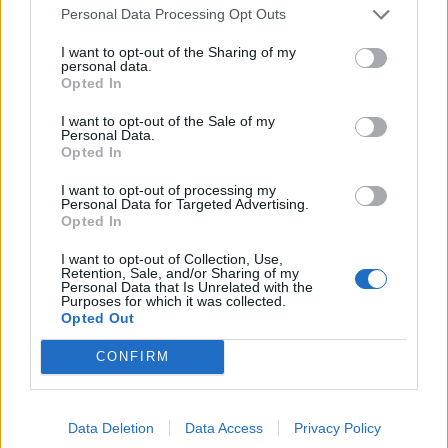
Fälg till Husqvarna Novolett 1955
Personal Data Processing Opt Outs
2 svar
Senaste inlägget av
Mossan1 tisdag 19:42
i
Övriga fordon
I want to opt-out of the Sharing of my
personal data.
Slipa och polera rinningar
4 svar
Opted In
Senaste inlägget av
turboblondie tisdag 14:22
i
Bilvård och
biltvätt
I want to opt-out of the Sale of my
Personal Data.
Opted In
VW LT35 -04 2.5 TDI dör sporadiskt under
körning, startar direkt efter nyckelcykel.
1 svar
I want to opt-out of processing my
Delar bytta utan resultat.
Personal Data for Targeted Advertising.
Senaste inlägget av
Jesper328 tisdag 12:52
i
Generell
Opted In
felsökning
I want to opt-out of Collection, Use,
Insignia 2018 - Tänkte byta
Retention, Sale, and/or Sharing of my
Personal Data that Is Unrelated with the
centerhögtalaren med blir lite
6 svar
Purposes for which it was collected.
konfunderad över kopplingarna.
Opted Out
Senaste inlägget av
MammDiin måndag 23:11
i
Billjud och
CONFIRM
multimedia
Här diskuterar vi Biltemas varor! Allt om
6570 svar
Biltema!
Data Deletion
Data Access
Privacy Policy
Senaste inlägget av
d-b måndag 21:15
i
Allmänt