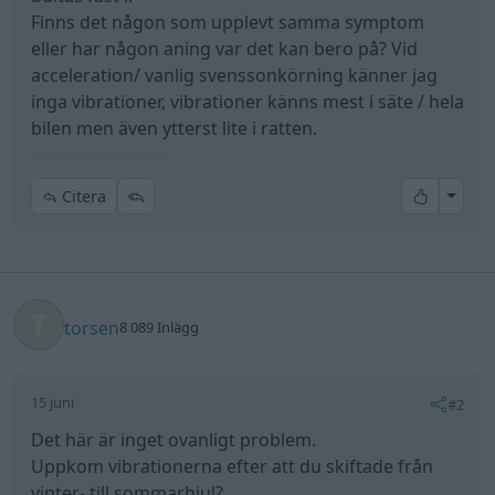
Finns det någon som upplevt samma symptom
eller har någon aning var det kan bero på? Vid
acceleration/ vanlig svenssonkörning känner jag
inga vibrationer, vibrationer känns mest i säte / hela
bilen men även ytterst lite i ratten.
All re
Citera
torsen
8 089 Inlägg
15 juni
#2
Det här är inget ovanligt problem.
Uppkom vibrationerna efter att du skiftade från
vinter- till sommarhjul?