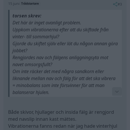
15 juni
#3
Trådstartare
torsen skrev:
Det här är inget ovanligt problem.
Uppkom vibrationerna efter att du skiftade från
vinter- till sommarhjul?
Gjorde du skiftet själv eller lät du någon annan göra
jobbet?
Rengjordes nav och fälgens anliggningsyta mot
navet omsorgsfullt?
Om inte räcker det med några sandkorn eller
liknande mellan nav och fälg för att det ska vibrera
= minobalans som inte försvinner för att man
balanserar hjulen.
Jag brukar ta några tag med en mässingsborste på
de båda ytorna i s m hjulbytena.
Både skivor, hjullager och insida fälg är rengjord
med navslip innan kast mättes.
Vibrationerna fanns redan när jag hade vinterhjul