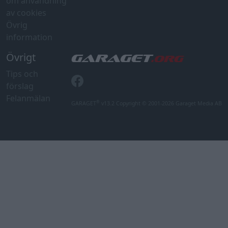
om användning
av cookies
Övrig
information
Övrigt
Tips och
förslag
Felanmälan
®
GARAGET
v13.2 Copyright © 2001-2026 Garaget Media AB