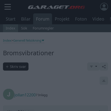
Start
Bilar
Forum
Projekt
Foton
Video
Index
Sök
Forumregler
Index
>
Generell felsökning
Bromsvibrationer
Skriv svar
jollan12200
7 Inlägg