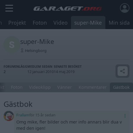
m
Projekt
Foton
Video
super-Mike
Min sida
super-Mike
Helsingborg
FORUMINLÄGG
MEDLEM SEDAN
SENASTE BESÖKET
2
12 januari 2010
14 maj 2019
ekt
Foton
Videoklipp
Vänner
Kommentarer
Gästbok
Gästbok
Frallam
för 15 år sedan
Omg mike, fler bilder och mer info annars blir dua v
med den igen!