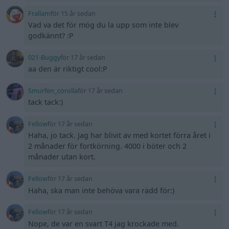
Frallam
för 15 år sedan
Vad va det för mög du la upp som inte blev
godkännt? :P
021-Buggy
för 17 år sedan
aa den är riktigt cool:P
Smurfen_corolla
för 17 år sedan
tack tack:)
Fellow
för 17 år sedan
Haha, jo tack. Jag har blivit av med kortet förra året i
2 månader för fortkörning. 4000 i böter och 2
månader utan kort.
Fellow
för 17 år sedan
Haha, ska man inte behöva vara rädd för:)
Fellow
för 17 år sedan
Nope, de var en svart T4 jag krockade med.