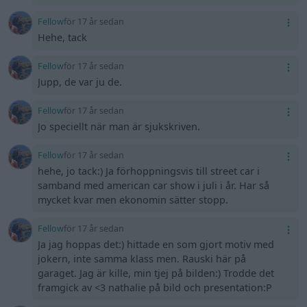
Fellow
för 17 år sedan
Hehe, tack
Fellow
för 17 år sedan
Jupp, de var ju de.
Fellow
för 17 år sedan
Jo speciellt när man är sjukskriven.
Fellow
för 17 år sedan
hehe, jo tack:) Ja förhoppningsvis till street car i
samband med american car show i juli i år. Har så
mycket kvar men ekonomin sätter stopp.
Fellow
för 17 år sedan
Ja jag hoppas det:) hittade en som gjort motiv med
jokern, inte samma klass men. Rauski här på
garaget. Jag är kille, min tjej på bilden:) Trodde det
framgick av <3 nathalie på bild och presentation:P