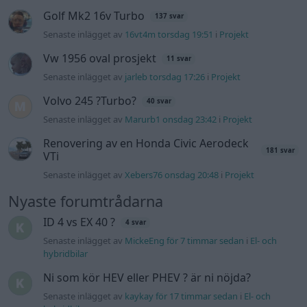
Golf Mk2 16v Turbo
137 svar
Senaste inlägget av
16vt4m torsdag 19:51
i
Projekt
Vw 1956 oval prosjekt
11 svar
Senaste inlägget av
jarleb torsdag 17:26
i
Projekt
Volvo 245 ?Turbo?
40 svar
Senaste inlägget av
Marurb1 onsdag 23:42
i
Projekt
Renovering av en Honda Civic Aerodeck
181 svar
VTi
Senaste inlägget av
Xebers76 onsdag 20:48
i
Projekt
Nyaste forumtrådarna
ID 4 vs EX 40 ?
4 svar
Senaste inlägget av
MickeEng för 7 timmar sedan
i
El- och
hybridbilar
Ni som kör HEV eller PHEV ? är ni nöjda?
Senaste inlägget av
kaykay för 17 timmar sedan
i
El- och