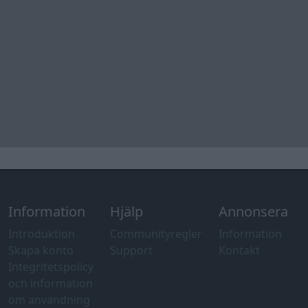
Information
Hjälp
Annonsera
Introduktion
Communityregler
Information
Skapa konto
Support
Kontakt
Integritetspolicy
och information
om användning