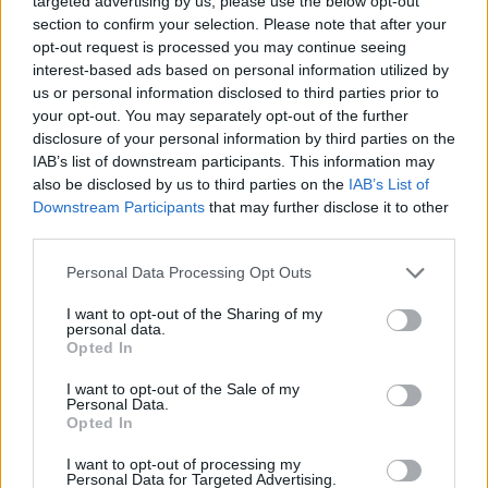
targeted advertising by us, please use the below opt-out
Ni som kör HEV eller PHEV ? är ni nöjda?
section to confirm your selection. Please note that after your
Senaste inlägget av
kaykay för 17 timmar sedan
i
El- och
opt-out request is processed you may continue seeing
hybridbilar
interest-based ads based on personal information utilized by
us or personal information disclosed to third parties prior to
244 motorbyte till d5252t
your opt-out. You may separately opt-out of the further
Senaste inlägget av
Jeppegaming Igår 00:53
i
Motorteknik
disclosure of your personal information by third parties on the
(Avancerad)
IAB’s list of downstream participants. This information may
also be disclosed by us to third parties on the
IAB’s List of
Passat -13 2.0tdi DSG Växellåda bråkar
10 svar
Downstream Participants
that may further disclose it to other
Senaste inlägget av
The-GOAT torsdag 20:54
i
Generell
third parties.
felsökning
Personal Data Processing Opt Outs
Man man ha mindre ström till
4 svar
Motorvärmare?
I want to opt-out of the Sharing of my
Senaste inlägget av
BilFixare torsdag 14:37
i
El- och hybridbilar
personal data.
Opted In
Inget bromstryck efter byte av bromsok
6 svar
(Golf V 1.6)
I want to opt-out of the Sale of my
Personal Data.
Senaste inlägget av
jaka54 torsdag 09:48
i
Chassi, bromsar,
Opted In
transmission och däck
I want to opt-out of processing my
Senaste projektinläggen
Personal Data for Targeted Advertising.