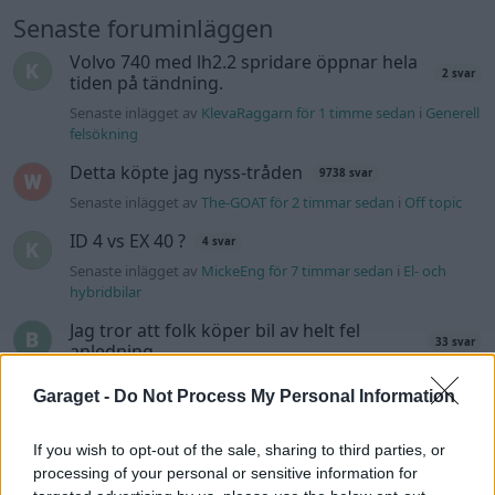
Senaste foruminläggen
Volvo 740 med lh2.2 spridare öppnar hela
2 svar
tiden på tändning.
Senaste inlägget av
KlevaRaggarn för 1 timme sedan
i
Generell
felsökning
Detta köpte jag nyss-tråden
9738 svar
Senaste inlägget av
The-GOAT för 2 timmar sedan
i
Off topic
ID 4 vs EX 40 ?
4 svar
Senaste inlägget av
MickeEng för 7 timmar sedan
i
El- och
hybridbilar
Jag tror att folk köper bil av helt fel
33 svar
anledning.
Senaste inlägget av
Jokabsson för 11 timmar sedan
i
Allmänt
Garaget -
Do Not Process My Personal Information
Ford Mustang e Mac 2023
4 svar
Senaste inlägget av
KenthIJ2 för 12 timmar sedan
i
El- och
If you wish to opt-out of the sale, sharing to third parties, or
hybridbilar
processing of your personal or sensitive information for