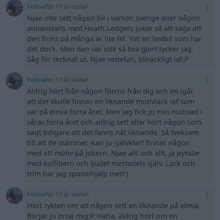
Fellow
för 17 år sedan
Njae inte sett någon bil i varken sverige eller någon
annanstans med Heath Ledgers Joker så att säga att
den finns på många är lite fel. Vet en lastbil som har
det dock. Men den var inte så bra gjort tycker jag.
Såg för tecknat ut. Njae vettefan, tillräckligt iaf:P
Fellow
för 17 år sedan
Aldrig hört från någon förrns från dig och en igår
att det skulle finnas en liknande motivlack iaf som
var på elmia förra året. Men jag fick ju min motivad i
våras förra året och aldrig sett eller hört någon som
sagt tidigare att det fanns nåt liknande. Så tveksam
till att de stämmer. Kan ju självklart finnas någon
med ett motiv på jokern. Njae allt och allt, ja pysslar
med kolfibern och ljudet mestadels själv. Lack och
trim har jag spons/hjälp med:)
Fellow
för 17 år sedan
Hört rykten om att någon sett en liknande på elmia.
Börjar ju oroa mig:P Haha, aldrig hört om en