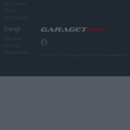
av cookies
Övrig
information
Övrigt
Tips och
förslag
Felanmälan
®
GARAGET
v13.2 Copyright © 2001-2026 Garaget Media AB