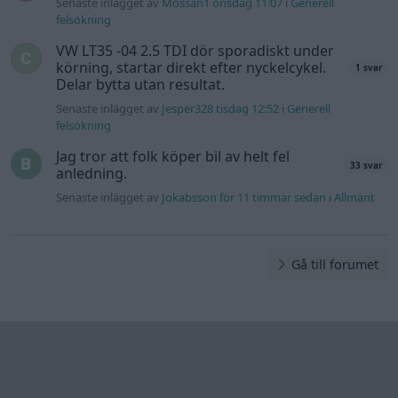
Senaste inlägget av
Mossan1 onsdag 11:07
i
Generell
felsökning
VW LT35 -04 2.5 TDI dör sporadiskt under
körning, startar direkt efter nyckelcykel.
1 svar
Delar bytta utan resultat.
Senaste inlägget av
Jesper328 tisdag 12:52
i
Generell
felsökning
Jag tror att folk köper bil av helt fel
33 svar
anledning.
Senaste inlägget av
Jokabsson för 11 timmar sedan
i
Allmänt
Gå till forumet