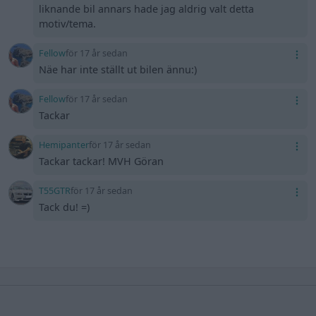
liknande bil annars hade jag aldrig valt detta
motiv/tema.
Fellow
för 17 år sedan
Näe har inte ställt ut bilen ännu:)
Fellow
för 17 år sedan
Tackar
Hemipanter
för 17 år sedan
Tackar tackar! MVH Göran
T55GTR
för 17 år sedan
Tack du! =)