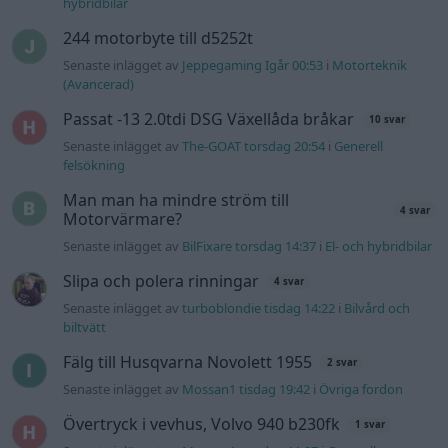
hybridbilar
244 motorbyte till d5252t
Senaste inlägget av
Jeppegaming Igår 00:53
i
Motorteknik
(Avancerad)
Passat -13 2.0tdi DSG Växellåda bråkar
10 svar
Senaste inlägget av
The-GOAT torsdag 20:54
i
Generell
felsökning
Man man ha mindre ström till
4 svar
Motorvärmare?
Senaste inlägget av
BilFixare torsdag 14:37
i
El- och hybridbilar
Slipa och polera rinningar
4 svar
Senaste inlägget av
turboblondie tisdag 14:22
i
Bilvård och
biltvätt
Fälg till Husqvarna Novolett 1955
2 svar
Senaste inlägget av
Mossan1 tisdag 19:42
i
Övriga fordon
Övertryck i vevhus, Volvo 940 b230fk
1 svar