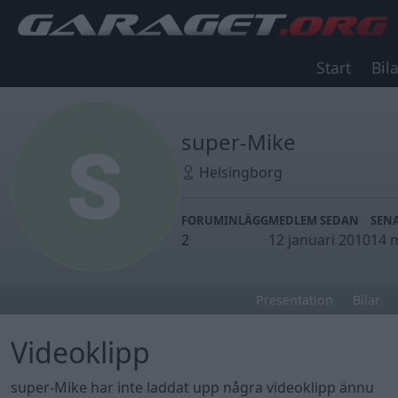
Start
Bila
super-Mike
Helsingborg
FORUMINLÄGG
MEDLEM SEDAN
SENA
2
12 januari 2010
14 
Presentation
Bilar
Videoklipp
super-Mike har inte laddat upp några videoklipp ännu