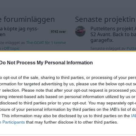
e foruminläggen
Senaste projekti
a köpte jag nyss-
Puttelitens projekt 
9742 svar
den
S2 Avant. Back to ba
garagefix.
te inlägget av
The-GOAT för 1 timme
n
i
Off topic
Senaste inlägget av
Putte
timmar sedan
i
Projekt
yckningsfundering.
Do Not Process My Personal Information
th INAT 35/40
Volkswagen Golf M
gasare
4motion OEM++ me
inspiration.
to opt-out of the sale, sharing to third parties, or processing of your per
te inlägget av
Mossan1 för 1 timme
formation for targeted advertising by us, please use the below opt-out s
n
i
Motorteknik (Avancerad)
Senaste inlägget av
Stol3
10:06
i
Projekt
r selection. Please note that after your opt-out request is processed y
o 740 med lh2.2
eing interest-based ads based on personal information utilized by us or
dare öppnar hela tiden
Manta b som ska r
2 svar
disclosed to third parties prior to your opt-out. You may separately opt-
ändning.
(kaross eller delar 
losure of your personal information by third parties on the IAB’s list of
te inlägget av
KlevaRaggarn för 11
Senaste inlägget av
Tyfor
. This information may also be disclosed by us to third parties on the
IA
ar sedan
i
Generell felsökning
Projekt
Participants
that may further disclose it to other third parties.
 vs EX 40 ?
Huggern goes big b
4 svar