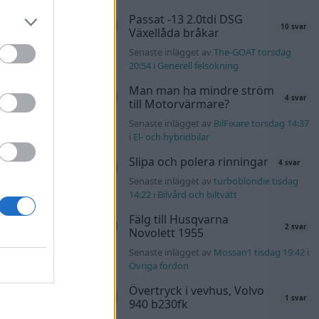
Passat -13 2.0tdi DSG
er69 torsdag
10 svar
Växellåda bråkar
Senaste inlägget av
The-GOAT torsdag
l?!
57 svar
20:54
i
Generell felsökning
olvo142 torsdag
Man man ha mindre ström
4 svar
till Motorvärmare?
s t1
Senaste inlägget av
BilFixare torsdag 14:37
2559 svar
i
El- och hybridbilar
nuggels torsdag
Slipa och polera rinningar
4 svar
Senaste inlägget av
turboblondie tisdag
137 svar
14:22
i
Bilvård och biltvätt
4m torsdag 19:51
i
Fälg till Husqvarna
2 svar
Novolett 1955
kt
11 svar
Senaste inlägget av
Mossan1 tisdag 19:42
i
b torsdag 17:26
i
Övriga fordon
Övertryck i vevhus, Volvo
1 svar
940 b230fk
40 svar