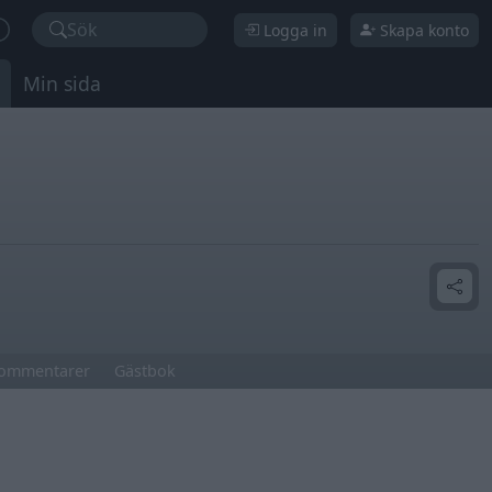
Sök
Logga in
Skapa konto
Min sida
ommentarer
Gästbok