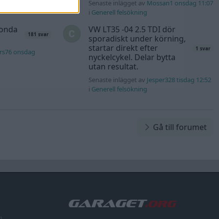
rb1 onsdag 23:42
Senaste inlägget av
Mossan1 onsdag 11:07
i
Generell felsökning
Honda
VW LT35 -04 2.5 TDI dör
181 svar
sporadiskt under körning,
startar direkt efter
1 svar
rs76 onsdag
nyckelcykel. Delar bytta
utan resultat.
Senaste inlägget av
Jesper328 tisdag 12:52
i
Generell felsökning
Gå till forumet
g