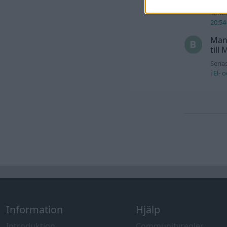
Senas
20:54
Man
till
Senas
i
El- 
Information
Hjälp
Introduktion
Communityregler