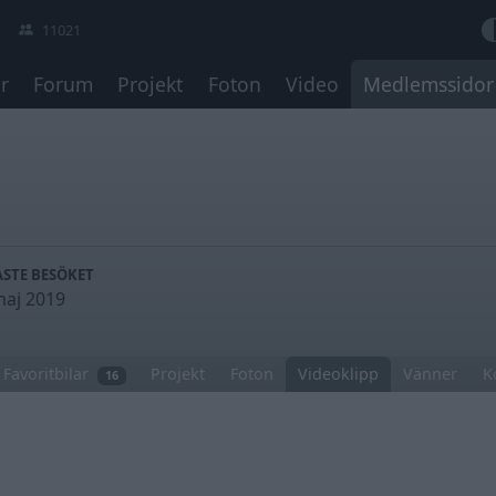
11021
r
Forum
Projekt
Foton
Video
Medlemssidor
STE BESÖKET
maj 2019
Favoritbilar
Projekt
Foton
Videoklipp
Vänner
K
16