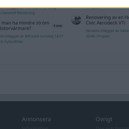
Senaste inlägget av
Maru
te inlägget av
The-GOAT torsdag
i
Projekt
i
Generell felsökning
Renovering av en 
 man ha mindre ström
Civic Aerodeck VTi
4 svar
 Motorvärmare?
Senaste inlägget av
Xebe
te inlägget av
BilFixare torsdag 14:37
20:48
i
Projekt
och hybridbilar
Annonsera
Övrigt
Information
Tips och försla