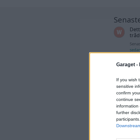
Senast
Dett
trå
Senas
seda
Best
Garaget -
Zeni
för
If you wish 
Senas
sensitive in
seda
confirm you
Volv
continue se
spri
information 
på t
further disc
Senas
participants
timm
Downstream 
ID 4