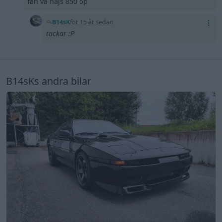
fan va najs 850 5p
B14sK
för 15 år sedan
tackar :P
B14sKs andra bilar