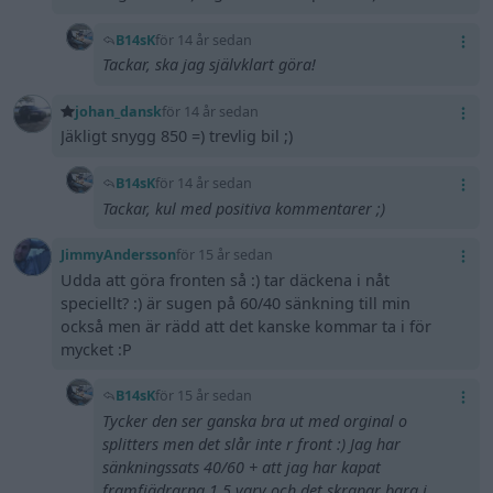
B14sK
för 14 år sedan
Tackar, ska jag självklart göra!
johan_dansk
för 14 år sedan
Jäkligt snygg 850 =) trevlig bil ;)
B14sK
för 14 år sedan
Tackar, kul med positiva kommentarer ;)
JimmyAndersson
för 15 år sedan
Udda att göra fronten så :) tar däckena i nåt
speciellt? :) är sugen på 60/40 sänkning till min
också men är rädd att det kanske kommar ta i för
mycket :P
B14sK
för 15 år sedan
Tycker den ser ganska bra ut med orginal o
splitters men det slår inte r front :) Jag har
sänkningssats 40/60 + att jag har kapat
framfjädrarna 1,5 varv och det skrapar bara i