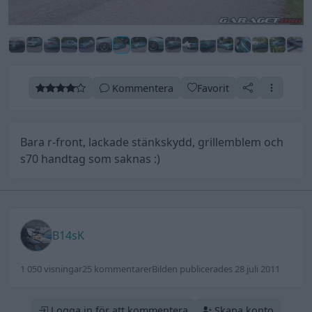
Kommentera
Favorit
Bara r-front, lackade stänkskydd, grillemblem och
s70 handtag som saknas :)
B14sK
1 050 visningar
25 kommentarer
Bilden publicerades 28 juli 2011
Logga in för att kommentera
Skapa konto