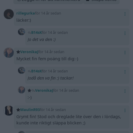
rillegurka
för 14 år sedan
läcker:)
B14sK
för 14 år sedan
Jo det va den :)
VeronikaJ
för 14 år sedan
Mycket fin fem poäng till dig:-)
B14sK
för 14 år sedan
Jodå den va fin :) tackar!
VeronikaJ
för 14 år sedan
:-)
MaulinR93
för 14 år sedan
Grymt fin! Stod och dreglade lite över den i lördags,
kunde inte riktigt släppa blicken ;)