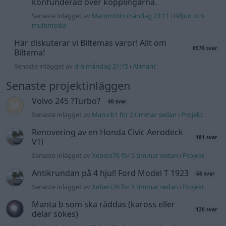
konfunderad över kopplingarna.
Senaste inlägget av
MammDiin måndag 23:11
i
Billjud och
multimedia
Här diskuterar vi Biltemas varor! Allt om
6570 svar
Biltema!
Senaste inlägget av
d-b måndag 21:15
i
Allmänt
Senaste projektinläggen
Volvo 245 ?Turbo?
40 svar
Senaste inlägget av
Marurb1 för 2 timmar sedan
i
Projekt
Renovering av en Honda Civic Aerodeck
181 svar
VTi
Senaste inlägget av
Xebers76 för 5 timmar sedan
i
Projekt
Antikrundan på 4 hjul! Ford Model T 1923
68 svar
Senaste inlägget av
Xebers76 för 5 timmar sedan
i
Projekt
Manta b som ska räddas (kaross eller
120 svar
delar sökes)