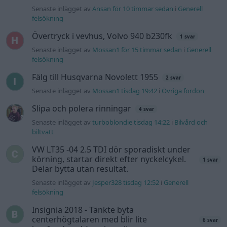
Senaste inlägget av
Ansan för 10 timmar sedan
i
Generell
felsökning
Övertryck i vevhus, Volvo 940 b230fk
1 svar
Senaste inlägget av
Mossan1 för 15 timmar sedan
i
Generell
felsökning
Fälg till Husqvarna Novolett 1955
2 svar
Senaste inlägget av
Mossan1 tisdag 19:42
i
Övriga fordon
Slipa och polera rinningar
4 svar
Senaste inlägget av
turboblondie tisdag 14:22
i
Bilvård och
biltvätt
VW LT35 -04 2.5 TDI dör sporadiskt under
körning, startar direkt efter nyckelcykel.
1 svar
Delar bytta utan resultat.
Senaste inlägget av
Jesper328 tisdag 12:52
i
Generell
felsökning
Insignia 2018 - Tänkte byta
centerhögtalaren med blir lite
6 svar