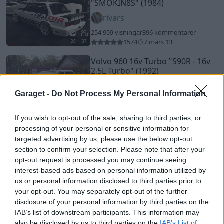
"SMOKIN8S"
(1984)
rivars
254 959 visningar
396 kommentarer
1574
7 mars 13
20
37
Volvo 960 16v Turbo
"S90R - 16v
2,5L Turbo"
(1992)
NeoPHreaK
Garaget -
Do Not Process My Personal Information
100 739 visningar
618 kommentarer
827
12
6
If you wish to opt-out of the sale, sharing to third parties, or
Nissan 200sx s14,5 (1994)
processing of your personal or sensitive information for
targeted advertising by us, please use the below opt-out
Orange_Dragon
section to confirm your selection. Please note that after your
18 371 visningar
179 kommentarer
opt-out request is processed you may continue seeing
107
10 okt. 15
interest-based ads based on personal information utilized by
15
2
us or personal information disclosed to third parties prior to
your opt-out. You may separately opt-out of the further
BMW M3 E30 SPORT EVOLUTION
disclosure of your personal information by third parties on the
(1987)
IAB’s list of downstream participants. This information may
ARTYZM
also be disclosed by us to third parties on the
IAB’s List of