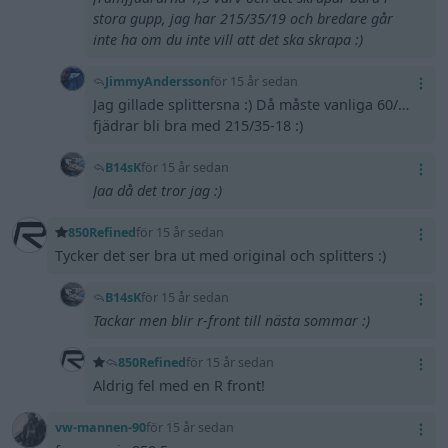
stora gupp, jag har 215/35/19 och bredare går
inte ha om du inte vill att det ska skrapa :)
JimmyAndersson
för 15 år sedan
Jag gillade splittersna :) Då måste vanliga 60/40
fjädrar bli bra med 215/35-18 :)
B14sK
för 15 år sedan
Jaa då det tror jag :)
850Refined
för 15 år sedan
Tycker det ser bra ut med original och splitters :)
B14sK
för 15 år sedan
Tackar men blir r-front till nästa sommar :)
850Refined
för 15 år sedan
Aldrig fel med en R front!
vw-mannen-90
för 15 år sedan