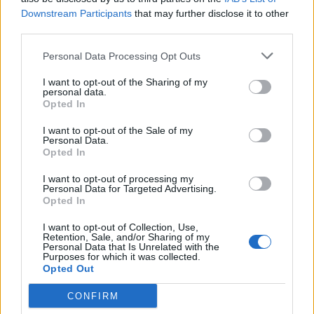
Downstream Participants
that may further disclose it to other
48 299 visningar
321 kommentarer
third parties.
584
4 juli 11
9
Personal Data Processing Opt Outs
Ford Escort (1969)
Streetesco
I want to opt-out of the Sharing of my
personal data.
55 179 visningar
183 kommentarer
Opted In
268
17 aug. 08
20
4
I want to opt-out of the Sale of my
Personal Data.
Audi RS4 MTM (2001)
Opted In
Gorgeous
I want to opt-out of processing my
Personal Data for Targeted Advertising.
83 454 visningar
1454 kommentarer
Opted In
1028
9 okt. 12
20
I want to opt-out of Collection, Use,
Retention, Sale, and/or Sharing of my
Opel Manta B 400
"Rothmans"
Personal Data that Is Unrelated with the
Purposes for which it was collected.
(1986)
Opted Out
Manta400
CONFIRM
19 624 visningar
18 kommentarer