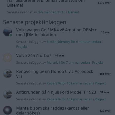
Renovering av en Honda Civic Aerodeck
181 svar
VTi
Senaste inlägget av
Xebers76 för 10 timmar sedan
i
Projekt
Antikrundan på 4 hjul! Ford Model T 1923
68 svar
Senaste inlägget av
Xebers76 för 10 timmar sedan
i
Projekt
Manta b som ska räddas (kaross eller
120 svar
delar sökes)
Senaste inlägget av
Tyfors för 13 timmar sedan
i
Projekt
Camaro som bruksbil?!
56 svar
Senaste inlägget av
Ev_volvo142 för 22 timmar sedan
i
Projekt
Volvo 740 GLT Långtids Projekt
46 svar
Senaste inlägget av
RubenRutegard tisdag 19:47
i
Projekt
Volvo 142 Elkonvertering Elbil
848 svar
Senaste inlägget av
Ev_volvo142 måndag 19:16
i
Projekt
Volkswagen split bus t1 1962
2558 svar
Senaste inlägget av
Dr_snuggels måndag 18:29
i
Projekt