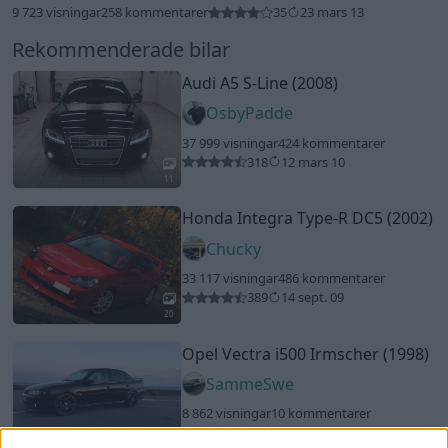
9 723 visningar
258 kommentarer
35
23 mars 13
Rekommenderade bilar
Audi A5 S-Line (2008)
OsbyPadde
37 999 visningar
424 kommentarer
318
12 mars 10
11
Honda Integra Type-R DC5 (2002)
Chucky
33 117 visningar
486 kommentarer
389
14 sept. 09
20
Opel Vectra i500 Irmscher (1998)
SammeSwe
8 862 visningar
10 kommentarer
23
21 maj 17