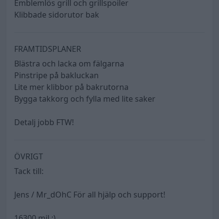
Emblemlös grill och grillspoiler
Klibbade sidorutor bak
FRAMTIDSPLANER
Blästra och lacka om fälgarna
Pinstripe på bakluckan
Lite mer klibbor på bakrutorna
Bygga takkorg och fylla med lite saker
Detalj jobb FTW!
ÖVRIGT
Tack till:
Jens / Mr_dOhC För all hjälp och support!
16300 mil :)