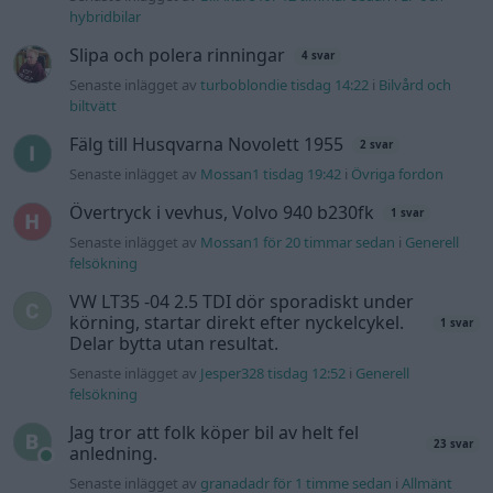
VW LT35 -04 2.5 TDI dör sporadiskt under
körning, startar direkt efter nyckelcykel.
1 svar
Delar bytta utan resultat.
Senaste inlägget av
Jesper328 tisdag 12:52
i
Generell
felsökning
Jag tror att folk köper bil av helt fel
23 svar
anledning.
Senaste inlägget av
granadadr för 1 timme sedan
i
Allmänt
Ford s max
1 svar
Senaste inlägget av
nucken måndag 06:31
i
Motorteknik
(Grundläggande)
940 92 ABS problem
2 svar
Senaste inlägget av
H-Karlsson måndag 16:23
i
Generell
felsökning
Inget bromstryck efter byte av bromsok
5 svar
(Golf V 1.6)
Senaste inlägget av
Hemmafix för 10 timmar sedan
i
Chassi,
bromsar, transmission och däck