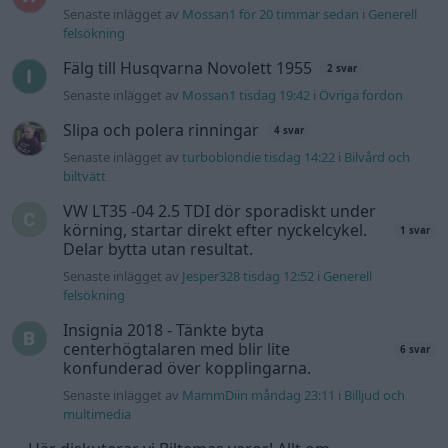
Senaste inlägget av
Jesper328 tisdag 12:52
i
Generell
felsökning
Insignia 2018 - Tänkte byta
centerhögtalaren med blir lite
6 svar
konfunderad över kopplingarna.
Senaste inlägget av
MammDiin måndag 23:11
i
Billjud och
multimedia
Här diskuterar vi Biltemas varor! Allt om
6570 svar
Biltema!
Senaste inlägget av
d-b måndag 21:15
i
Allmänt
Senaste projektinläggen
Volkswagen Golf MK4 v6 4motion OEM++
10 svar
med JDM inspiration.
Senaste inlägget av
Stol3n_Identity för 6 minuter sedan
i
Projekt
Volvo 245 ?Turbo?
40 svar
Senaste inlägget av
Marurb1 för 7 timmar sedan
i
Projekt