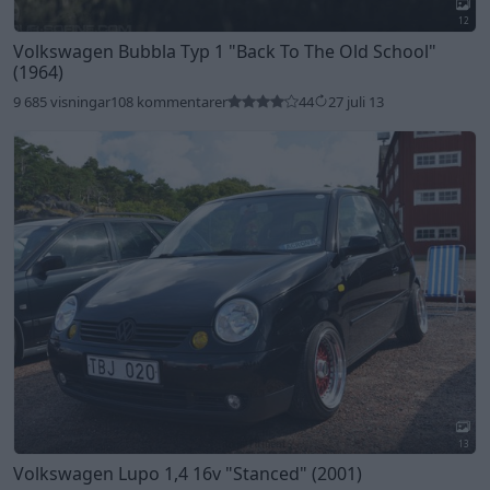
12
Volkswagen Bubbla Typ 1
"Back To The Old School"
(1964)
9 685 visningar
108 kommentarer
44
27 juli 13
13
Volkswagen Lupo 1,4 16v
"Stanced"
(2001)