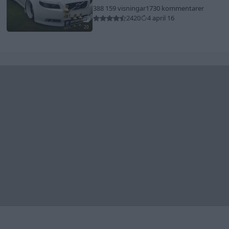
388 159 visningar
1730 kommentarer
2420
4 april 16
20
Senaste foruminläggen
Jag tror att folk köper bil av helt fel
23 svar
anledning.
Senaste inlägget av
granadadr för 1 timme sedan
i
Allmänt
Inget bromstryck efter byte av bromsok
5 svar
(Golf V 1.6)
Senaste inlägget av
Hemmafix för 10 timmar sedan
i
Chassi,
bromsar, transmission och däck
Man man ha mindre ström till
2 svar
Motorvärmare?