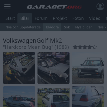
Start
Bilar
Forum
Projekt
Foton
Video
Nya och uppdaterade
Bläddra
Sök
Nya bilder
Nya 
Volkswagen
Golf Mk2
"Hardcore Mean Bug" (1989)
18
8
36