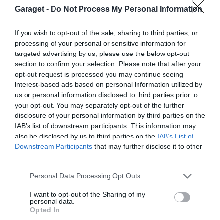
12
Garaget -
Do Not Process My Personal Information
Audi R8 V10 Plus
"R8 Hulk"
(2016)
If you wish to opt-out of the sale, sharing to third parties, or
rocket_600ci
processing of your personal or sensitive information for
35 336 visningar
29 kommentarer
targeted advertising by us, please use the below opt-out
51
1 aug. 20
section to confirm your selection. Please note that after your
20
3
opt-out request is processed you may continue seeing
interest-based ads based on personal information utilized by
Nissan 300zx TT Fairlady-Z (1991)
us or personal information disclosed to third parties prior to
Static
your opt-out. You may separately opt-out of the further
disclosure of your personal information by third parties on the
11 599 visningar
11 kommentarer
107
18 nov. 08
IAB’s list of downstream participants. This information may
15
also be disclosed by us to third parties on the
IAB’s List of
Downstream Participants
that may further disclose it to other
Volvo S40n
"Heico. Odin"
(2005)
third parties.
smehks
Personal Data Processing Opt Outs
21 441 visningar
318 kommentarer
341
29 juli 09
I want to opt-out of the Sharing of my
personal data.
5
Opted In
AC COBRA 427 (2008)