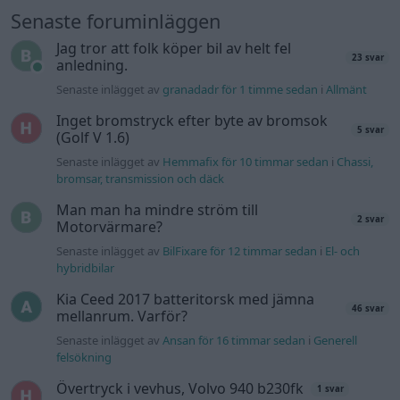
Senaste inlägget av
BilFixare för 12 timmar sedan
i
El- och
hybridbilar
Kia Ceed 2017 batteritorsk med jämna
46 svar
mellanrum. Varför?
Senaste inlägget av
Ansan för 16 timmar sedan
i
Generell
felsökning
Övertryck i vevhus, Volvo 940 b230fk
1 svar
Senaste inlägget av
Mossan1 för 20 timmar sedan
i
Generell
felsökning
Fälg till Husqvarna Novolett 1955
2 svar
Senaste inlägget av
Mossan1 tisdag 19:42
i
Övriga fordon
Slipa och polera rinningar
4 svar
Senaste inlägget av
turboblondie tisdag 14:22
i
Bilvård och
biltvätt
VW LT35 -04 2.5 TDI dör sporadiskt under
körning, startar direkt efter nyckelcykel.
1 svar
Delar bytta utan resultat.