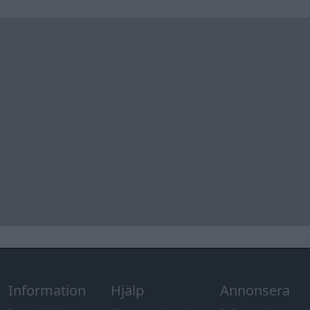
Information
Hjälp
Annonsera
Introduktion
Communityregler
Information
Skapa konto
Support
Kontakt
Integritetspolicy
och information
om användning
av cookies
Övrig
information
Övrigt
Tips och
förslag