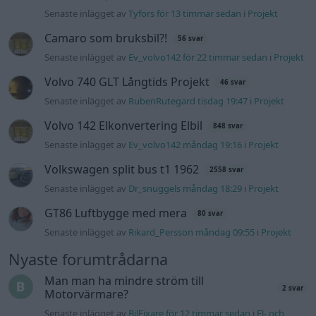
GT86 Luftbygge med mera
80 svar
Senaste inlägget av
Rikard_Persson måndag 09:55
i
Projekt
Nyaste forumtrådarna
Man man ha mindre ström till
2 svar
Motorvärmare?
Senaste inlägget av
BilFixare för 12 timmar sedan
i
El- och
hybridbilar
Slipa och polera rinningar
4 svar
Senaste inlägget av
turboblondie tisdag 14:22
i
Bilvård och
biltvätt
Fälg till Husqvarna Novolett 1955
2 svar
Senaste inlägget av
Mossan1 tisdag 19:42
i
Övriga fordon
Övertryck i vevhus, Volvo 940 b230fk
1 svar
Senaste inlägget av
Mossan1 för 20 timmar sedan
i
Generell
felsökning