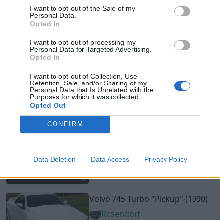
I want to opt-out of the Sale of my
ThomasEng
Personal Data.
Opted In
88 010 visningar
345 kommentarer
799
21 feb. 24
I want to opt-out of processing my
20
2
Personal Data for Targeted Advertising.
Opted In
Fiat Abarth
"Barth"
(1967)
I want to opt-out of Collection, Use,
bartha
Retention, Sale, and/or Sharing of my
Personal Data that Is Unrelated with the
19 599 visningar
18 kommentarer
Purposes for which it was collected.
43
17 dec. 17
Opted Out
20
CONFIRM
Volvo C70 T5
"Goldie"
(1997)
FredrocK
Data Deletion
Data Access
Privacy Policy
126 792 visningar
865 kommentarer
1147
18 aug. 23
20
Volvo 745 Turbo
"Pickup"
(1990)
Rosendorf