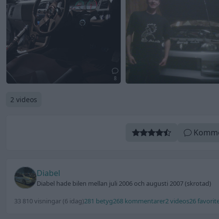
8
2 videos
Komme
Diabel
Diabel hade bilen mellan juli 2006 och augusti 2007 (skrotad)
33 810 visningar
(6 idag)
281 betyg
268 kommentarer
2 videos
26 favorit