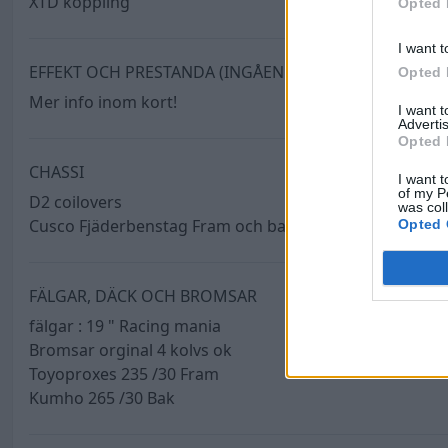
XTD koppling
Opted 
I want t
EFFEKT OCH PRESTANDA (INGÅENDE)
Opted 
Mer info inom kort!
I want 
Advertis
Opted 
CHASSI
I want t
of my P
D2 coilovers
was col
Cusco Fjäderbenstag Fram och bak
Opted 
FÄLGAR, DÄCK OCH BROMSAR
fälgar : 19 " Racing mania
Bromsar orginal 4 kolvs ok
Toyoproxes 235 /30 Fram
Kumho 265 /30 Bak