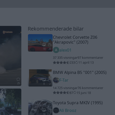
Rekommenderade bilar
Chevrolet Corvette Z06
"Akrapovic"
(2007)
18
20
alex01
37 335 visningar
97 kommentarer
233
11 april 13
BMW Alpina B5
"001"
(2005)
F-Tar
25
8
2
14 725 visningar
76 kommentarer
87
15 juni 18
Toyota Supra MKIV (1995)
Ali Brooz
18
2