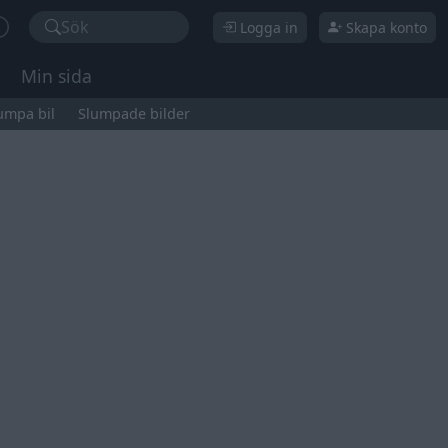
Sök
Logga in
Skapa konto
Min sida
umpa bil
Slumpade bilder