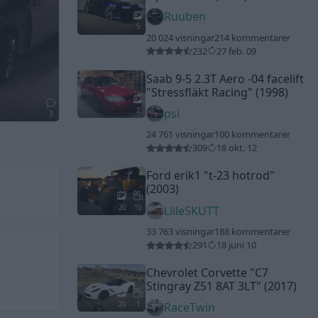
Ruuben
5
20 024 visningar
214 kommentarer
232
27 feb. 09
Saab 9-5 2.3T Aero -04 facelift
"Stressfläkt Racing"
(1998)
2
psi
3
24 761 visningar
100 kommentarer
309
18 okt. 12
Ford erik1
"t-23 hotrod"
(2003)
20
10
LilleSKUTT
33 763 visningar
188 kommentarer
291
18 juni 10
Chevrolet Corvette
"C7
Stingray Z51 8AT 3LT"
(2017)
20
1
RaceTwin