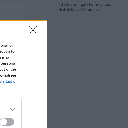
12 595 visningar
9 kommentarer
26
7 aug. 17
sonal or
ection to
ou may
 personal
out of the
 downstream
B’s List of