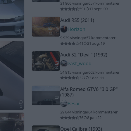
31 866 visningar
657 kommentarer
591
17 sept. 09
Audi RS5 (2011)
Horizon
12
1
3
9 939 visningar
57 kommentarer
41
21 aug. 19
Audi S2
"Devil"
(1992)
east_wood
20
54 815 visningar
602 kommentarer
327
3 dec. 11
Alfa Romeo GTV6
"3.0 GP"
(1987)
18
Besar
2
29 844 visningar
64 kommentarer
76
8 juni 22
Opel Calibra (1993)