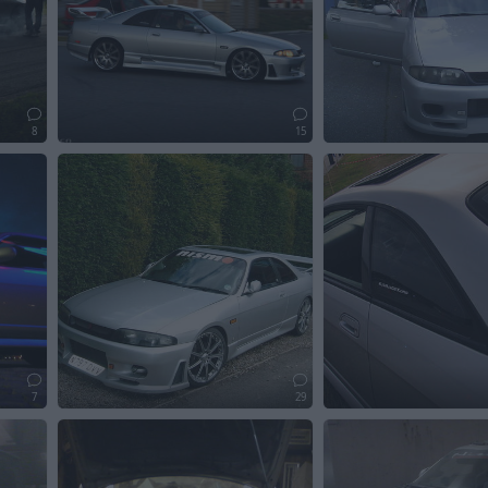
8
15
7
29