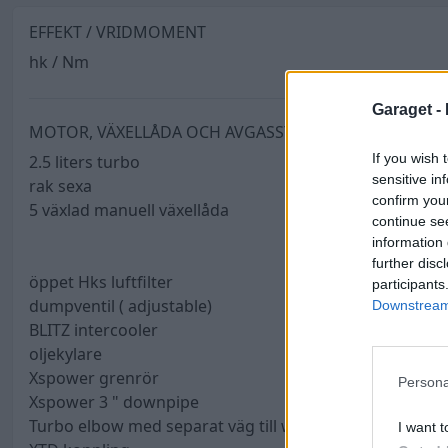
EFFEKT / VRIDMOMENT
hk / Nm
Garaget -
MOTOR, VÄXELLÅDA OCH AVGASSYSTEM
If you wish 
2.5 liters turbo
sensitive in
rak sexa
confirm you
5 växlad manuell växellåda
continue se
information 
further disc
öppet Hks luftfilter
participants
dumpventil ( adjustable)
Downstream 
BLITZ intercooler
oljekylare
Xspower grenrör
Persona
Xspower 3 " downpipe
Turbo elbow med separat väg till wastegaten
I want t