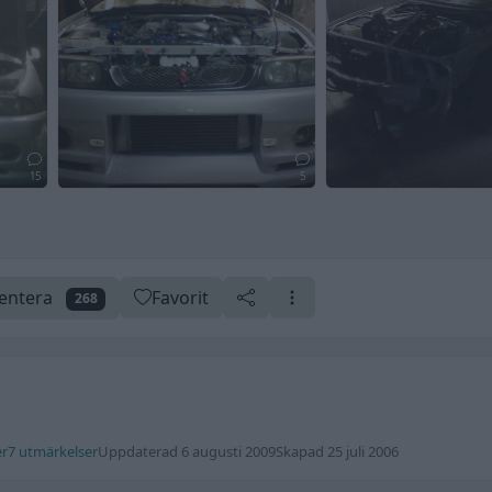
15
5
ntera
Favorit
268
er
7 utmärkelser
Uppdaterad 6 augusti 2009
Skapad 25 juli 2006