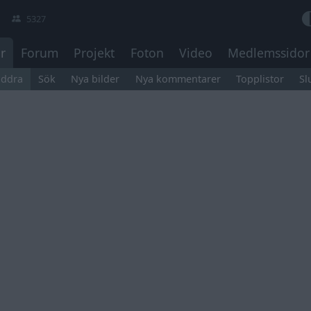
5327
r
Forum
Projekt
Foton
Video
Medlemssidor
äddra
Sök
Nya bilder
Nya kommentarer
Topplistor
Sl