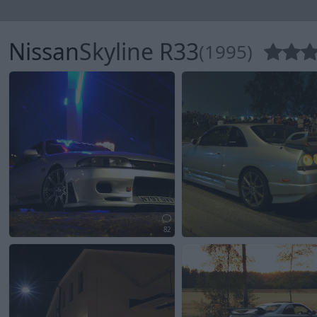
Nissan
Skyline R33
(1995)
82