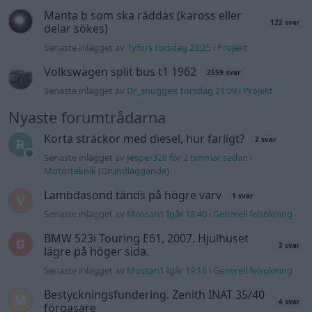
Lambdasond tänds på högre varv
1 svar
Senaste inlägget av
Mossan1 Igår 18:40
i
Generell felsökning
BMW 523i Touring E61, 2007. Hjulhuset
3 svar
lägre på höger sida.
Senaste inlägget av
Mossan1 Igår 19:16
i
Generell felsökning
Bestyckningsfundering. Zenith INAT 35/40
4 svar
förgasare
Senaste inlägget av
Mossan1 för 2 timmar sedan
i
Motorteknik (Avancerad)
ID 4 vs EX 40 ?
7 svar
Senaste inlägget av
torsen för 5 timmar sedan
i
El- och
hybridbilar
Ni som kör HEV eller PHEV ? är ni nöjda?
9 svar
Senaste inlägget av
Brådhis för 3 timmar sedan
i
El- och
hybridbilar
244 motorbyte till d5252t
Senaste inlägget av
Jeppegaming fredag 00:53
i
Motorteknik