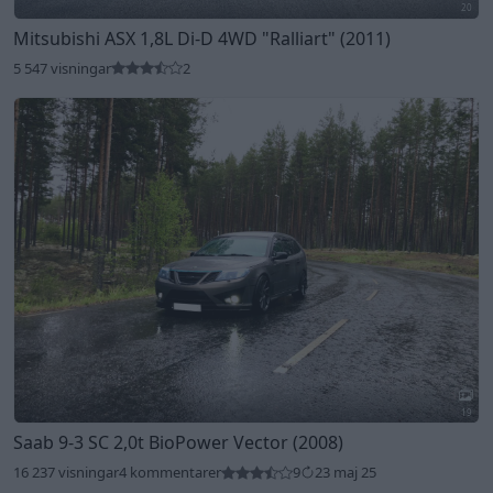
20
Mitsubishi ASX 1,8L Di-D 4WD
"Ralliart"
(2011)
5 547 visningar
2
19
Saab 9-3 SC 2,0t BioPower Vector (2008)
16 237 visningar
4 kommentarer
9
23 maj 25