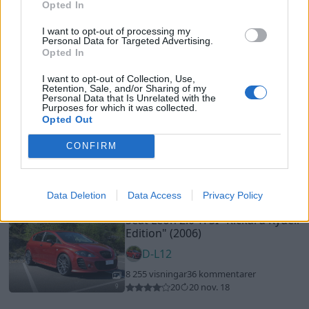
Opted In
13
I want to opt-out of processing my
Saab 93b gran turismo 750 (1959)
Personal Data for Targeted Advertising.
TommyM
Opted In
87 646 visningar
495 kommentarer
I want to opt-out of Collection, Use,
779
17 juni 16
Retention, Sale, and/or Sharing of my
Personal Data that Is Unrelated with the
20
1
Purposes for which it was collected.
Opted Out
Audi S6 Avant (2018)
Simpazo
CONFIRM
22 420 visningar
1 kommentar
9
7
Data Deletion
Data Access
Privacy Policy
Seat Leon 2.0 TFSI
"Rickard Rydell
Edition"
(2006)
D-L12
8 255 visningar
36 kommentarer
20
20 nov. 18
9