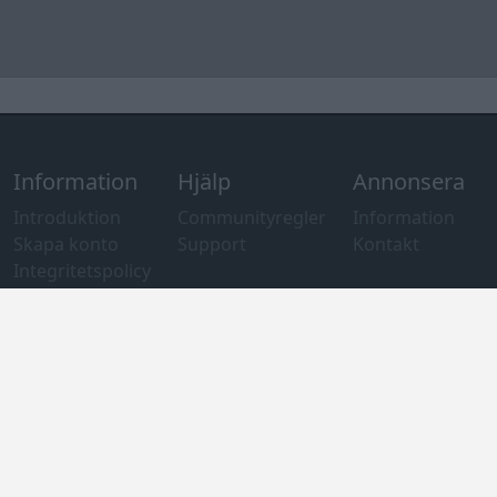
om användning
av cookies
Övrig
information
Övrigt
Tips och
förslag
Felanmälan
®
GARAGET
v13.2 Copyright © 2001-2026 Garaget Media AB