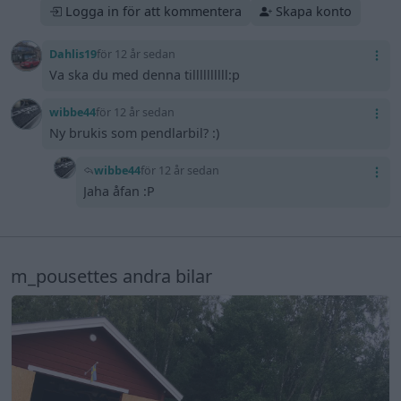
Logga in för att kommentera
Skapa konto
Dahlis19
för 12 år sedan
Va ska du med denna tillllllllll:p
wibbe44
för 12 år sedan
Ny brukis som pendlarbil? :)
wibbe44
för 12 år sedan
Jaha åfan :P
m_pousettes andra bilar