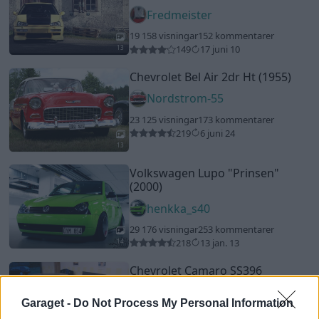
Fredmeister
19 158 visningar
152 kommentarer
149
17 juni 10
13
Chevrolet Bel Air 2dr Ht (1955)
Nordstrom-55
23 125 visningar
173 kommentarer
219
6 juni 24
13
Volkswagen Lupo
"Prinsen"
(2000)
henkka_s40
29 176 visningar
253 kommentarer
218
13 jan. 13
14
Chevrolet Camaro SS396
"BigBlock 505 Blower Power"
(1969)
Garaget -
Do Not Process My Personal Information