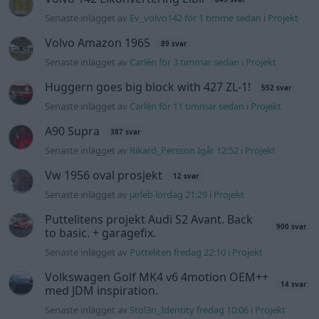
Puttelitens projekt Audi S2 Avant. Back
900 svar
to basic. + garagefix.
Senaste inlägget av
Putteliten fredag 22:10
i
Projekt
Volkswagen Golf MK4 v6 4motion OEM++
14 svar
med JDM inspiration.
Senaste inlägget av
Stol3n_Identity fredag 10:06
i
Projekt
Manta b som ska räddas (kaross eller
122 svar
delar sökes)
Senaste inlägget av
Tyfors torsdag 23:25
i
Projekt
Volkswagen split bus t1 1962
2559 svar
Senaste inlägget av
Dr_snuggels torsdag 21:09
i
Projekt
Nyaste forumtrådarna
Korta sträckor med diesel, hur farligt?
2 svar
Senaste inlägget av
Jesper328 för 2 timmar sedan
i
Motorteknik (Grundläggande)