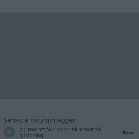
Senaste foruminläggen
Jag tror att folk köper bil av helt fel
43 svar
anledning.
Senaste inlägget av
Nybergrobin för 24 minuter sedan
i
Allmänt
Korta sträckor med diesel, hur farligt?
2 svar
Senaste inlägget av
Jesper328 för 2 timmar sedan
i
Motorteknik (Grundläggande)
Bestyckningsfundering. Zenith INAT 35/40
4 svar
förgasare
Senaste inlägget av
Mossan1 för 2 timmar sedan
i
Motorteknik (Avancerad)
Volvo v70 antisladd service erfordras ??
13 svar