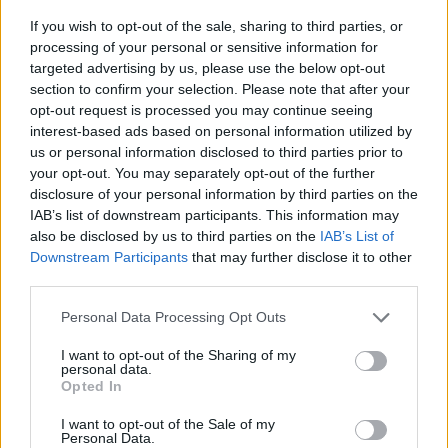
BlowerPower
If you wish to opt-out of the sale, sharing to third parties, or
20 804 visningar
111 kommentarer
7
processing of your personal or sensitive information for
239
22 dec. 23
targeted advertising by us, please use the below opt-out
Renault 4cv Champs Elyseés
section to confirm your selection. Please note that after your
(1961)
opt-out request is processed you may continue seeing
interest-based ads based on personal information utilized by
4cv
us or personal information disclosed to third parties prior to
20 840 visningar
99 kommentarer
your opt-out. You may separately opt-out of the further
86
30 aug. 20
19
disclosure of your personal information by third parties on the
IAB’s list of downstream participants. This information may
Mitsubishi Evo II
"Extrem Gatbil"
also be disclosed by us to third parties on the
IAB’s List of
(1994)
Downstream Participants
that may further disclose it to other
uLiin
third parties.
52 371 visningar
405 kommentarer
Personal Data Processing Opt Outs
322
31 dec. 21
19
1
I want to opt-out of the Sharing of my
Nissan 350z (2004)
personal data.
Opted In
pgusten
21 102 visningar
141 kommentarer
I want to opt-out of the Sale of my
Personal Data.
191
23 maj 12