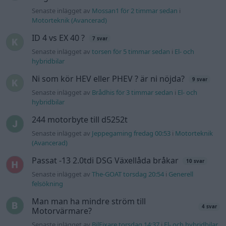
(Avancerad)
Passat -13 2.0tdi DSG Växellåda bråkar
10 svar
Senaste inlägget av
The-GOAT torsdag 20:54
i
Generell
felsökning
Man man ha mindre ström till
4 svar
Motorvärmare?
Senaste inlägget av
BilFixare torsdag 14:37
i
El- och hybridbilar
Slipa och polera rinningar
4 svar
Senaste inlägget av
turboblondie 4 augusti
i
Bilvård och
biltvätt
Gå till forumet