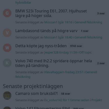
Senaste inlägget av
KlevaRaggarn fredag 23:57
i
Generell
felsökning
Senaste projektinläggen
Camaro som bruksbil?!
58 svar
Senaste inlägget av
Ev_volvo142 för 1 timme sedan
i
Projekt
Volvo 142 Elkonvertering Elbil
849 svar
Senaste inlägget av
Ev_volvo142 för 1 timme sedan
i
Projekt
Volvo Amazon 1965
89 svar
Senaste inlägget av
Carlén för 3 timmar sedan
i
Projekt
Huggern goes big block with 427 ZL-1!
552 svar
Senaste inlägget av
Carlén för 11 timmar sedan
i
Projekt
A90 Supra
387 svar
Senaste inlägget av
Rikard_Persson Igår 12:52
i
Projekt
Vw 1956 oval prosjekt
12 svar
Senaste inlägget av
jarleb lördag 21:29
i
Projekt