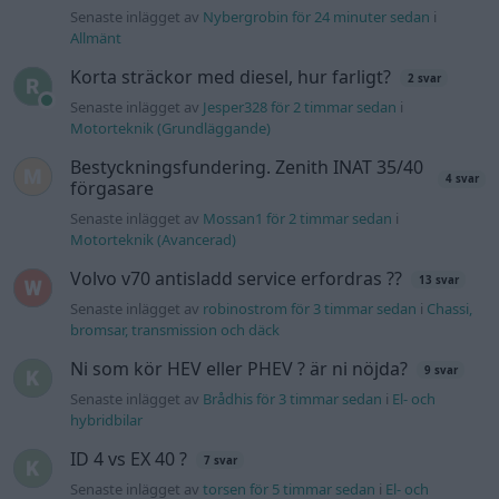
Senaste inlägget av
robinostrom för 3 timmar sedan
i
Chassi,
bromsar, transmission och däck
Ni som kör HEV eller PHEV ? är ni nöjda?
9 svar
Senaste inlägget av
Brådhis för 3 timmar sedan
i
El- och
hybridbilar
ID 4 vs EX 40 ?
7 svar
Senaste inlägget av
torsen för 5 timmar sedan
i
El- och
hybridbilar
BMW 523i Touring E61, 2007. Hjulhuset
3 svar
lägre på höger sida.
Senaste inlägget av
Mossan1 Igår 19:16
i
Generell felsökning
Lambdasond tänds på högre varv
1 svar
Senaste inlägget av
Mossan1 Igår 18:40
i
Generell felsökning
Detta köpte jag nyss-tråden
9743 svar
Senaste inlägget av
Jesper328 lördag 11:59
i
Off topic
Volvo 740 med lh2.2 spridare öppnar hela
2 svar
tiden på tändning.