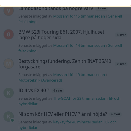
Lambdasond tänds på högre varv
1 svar
Senaste inlägget av
Mossan1 för 15 timmar sedan
i
Generell
felsökning
BMW 523i Touring E61, 2007. Hjulhuset
3 svar
lägre på höger sida.
Senaste inlägget av
Mossan1 för 14 timmar sedan
i
Generell
felsökning
Bestyckningsfundering. Zenith INAT 35/40
2 svar
förgasare
Senaste inlägget av
Mossan1 för 19 timmar sedan
i
Motorteknik (Avancerad)
ID 4 vs EX 40 ?
6 svar
Senaste inlägget av
The-GOAT för 23 timmar sedan
i
El- och
hybridbilar
Ni som kör HEV eller PHEV ? är ni nöjda?
6 svar
Senaste inlägget av
kaykay för 48 minuter sedan
i
El- och
hybridbilar