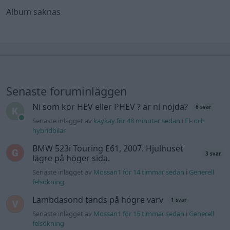
Album saknas
Senaste foruminläggen
Ni som kör HEV eller PHEV ? är ni nöjda?
6 svar
Senaste inlägget av
kaykay för 48 minuter sedan
i
El- och
hybridbilar
BMW 523i Touring E61, 2007. Hjulhuset
3 svar
lägre på höger sida.
Senaste inlägget av
Mossan1 för 14 timmar sedan
i
Generell
felsökning
Lambdasond tänds på högre varv
1 svar
Senaste inlägget av
Mossan1 för 15 timmar sedan
i
Generell
felsökning