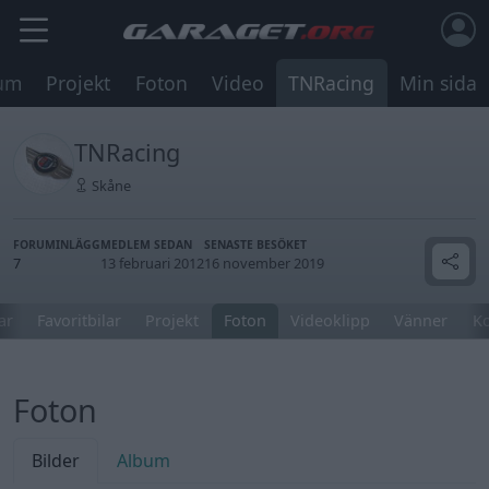
um
Projekt
Foton
Video
TNRacing
Min sida
TNRacing
Skåne
FORUMINLÄGG
MEDLEM SEDAN
SENASTE BESÖKET
7
13 februari 2012
16 november 2019
ar
Favoritbilar
Projekt
Foton
Videoklipp
Vänner
K
Foton
Bilder
Album