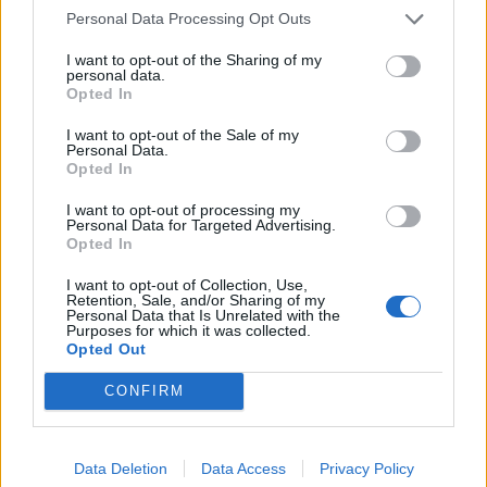
Personal Data Processing Opt Outs
Volkswagen Golf MK4 v6 4motion OEM++
14 svar
med JDM inspiration.
I want to opt-out of the Sharing of my
personal data.
Senaste inlägget av
Stol3n_Identity fredag 10:06
i
Projekt
Opted In
Manta b som ska räddas (kaross eller
I want to opt-out of the Sale of my
122 svar
delar sökes)
Personal Data.
Opted In
Senaste inlägget av
Tyfors torsdag 23:25
i
Projekt
Huggern goes big block with 427 ZL-1!
I want to opt-out of processing my
551 svar
Personal Data for Targeted Advertising.
Senaste inlägget av
hugger69 torsdag 23:01
i
Projekt
Opted In
Camaro som bruksbil?!
57 svar
I want to opt-out of Collection, Use,
Retention, Sale, and/or Sharing of my
Senaste inlägget av
Ev_volvo142 torsdag 22:10
i
Projekt
Personal Data that Is Unrelated with the
Purposes for which it was collected.
Volkswagen split bus t1 1962
2559 svar
Opted Out
Senaste inlägget av
Dr_snuggels torsdag 21:09
i
Projekt
CONFIRM
Golf Mk2 16v Turbo
137 svar
Senaste inlägget av
16vt4m torsdag 19:51
i
Projekt
Data Deletion
Data Access
Privacy Policy
Nyaste forumtrådarna