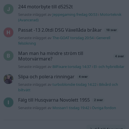
244 motorbyte till d5252t
Senaste inlägget av
Jeppegaming fredag 00:53
i
Motorteknik
(Avancerad)
Passat -13 2.0tdi DSG Växellåda bråkar
10 svar
Senaste inlägget av
The-GOAT torsdag 20:54
i
Generell
felsökning
Man man ha mindre ström till
4 svar
Motorvärmare?
Senaste inlägget av
BilFixare torsdag 14:37
i
El- och hybridbilar
Slipa och polera rinningar
4 svar
Senaste inlägget av
turboblondie tisdag 14:22
i
Bilvård och
biltvätt
Fälg till Husqvarna Novolett 1955
2 svar
Senaste inlägget av
Mossan1 tisdag 19:42
i
Övriga fordon