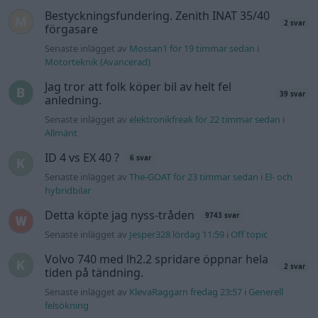
Bestyckningsfundering. Zenith INAT 35/40
2 svar
förgasare
Senaste inlägget av
Mossan1 för 19 timmar sedan
i
Motorteknik (Avancerad)
Jag tror att folk köper bil av helt fel
39 svar
anledning.
Senaste inlägget av
elektronikfreak för 22 timmar sedan
i
Allmänt
ID 4 vs EX 40 ?
6 svar
Senaste inlägget av
The-GOAT för 23 timmar sedan
i
El- och
hybridbilar
Detta köpte jag nyss-tråden
9743 svar
Senaste inlägget av
Jesper328 lördag 11:59
i
Off topic
Volvo 740 med lh2.2 spridare öppnar hela
2 svar
tiden på tändning.
Senaste inlägget av
KlevaRaggarn fredag 23:57
i
Generell
felsökning