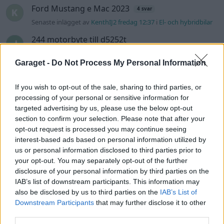
Ford Mustang e Mac 2023
4 svar
Senaste inlägget av
KenthIJ2 fredag 12:37
i
El- och hybridbilar
244 motorbyte till d5252t
Senaste inlägget av
Jeppegaming fredag 00:53
i
Motorteknik
(Avancerad)
Garaget -
Do Not Process My Personal Information
Senaste projektinläggen
If you wish to opt-out of the sale, sharing to third parties, or
Volvo Amazon 1965
processing of your personal or sensitive information for
85 svar
targeted advertising by us, please use the below opt-out
Senaste inlägget av
tomhjort för 18 timmar sedan
i
Projekt
section to confirm your selection. Please note that after your
A90 Supra
opt-out request is processed you may continue seeing
387 svar
interest-based ads based on personal information utilized by
Senaste inlägget av
Rikard_Persson för 20 timmar sedan
i
us or personal information disclosed to third parties prior to
Projekt
your opt-out. You may separately opt-out of the further
Vw 1956 oval prosjekt
12 svar
disclosure of your personal information by third parties on the
IAB’s list of downstream participants. This information may
Senaste inlägget av
jarleb lördag 21:29
i
Projekt
also be disclosed by us to third parties on the
IAB’s List of
Puttelitens projekt Audi S2 Avant. Back
Downstream Participants
that may further disclose it to other
900 svar
to basic. + garagefix.
third parties.
Senaste inlägget av
Putteliten fredag 22:10
i
Projekt