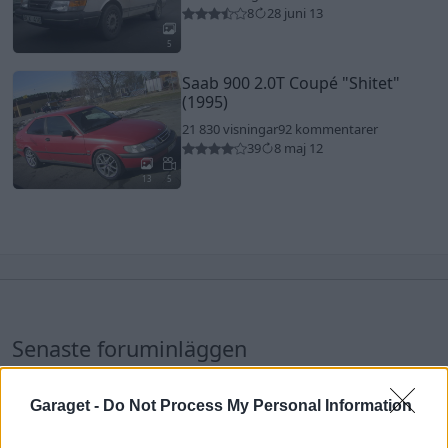
8
28 juni 13
5
Saab 900 2.0T Coupé
"Shitet"
(1995)
21 830 visningar
92 kommentarer
39
8 maj 12
13
5
Senaste foruminläggen
Jag tror att folk köper bil av helt fel
36 svar
anledning.
Garaget -
Do Not Process My Personal Information
Senaste inlägget av
The-GOAT för 2 timmar sedan
i
Allmänt