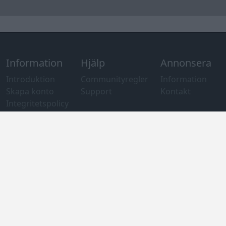
Information
Hjälp
Annonsera
Introduktion
Communityregler
Information
Skapa konto
Support
Kontakt
Integritetspolicy
och information
om användning
av cookies
Övrig
information
Övrigt
Tips och
förslag
Felanmälan