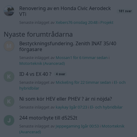
Renovering av en Honda Civic Aerodeck
181 svar
VTi
Senaste inlägget av
Xebers76 onsdag 20:48
i
Projekt
Nyaste forumtrådarna
Bestyckningsfundering. Zenith INAT 35/40
förgasare
Senaste inlägget av
Mossan1 för 6 timmar sedan
i
Motorteknik (Avancerad)
ID 4 vs EX 40 ?
4 svar
Senaste inlägget av
MickeEng för 22 timmar sedan
i
El- och
hybridbilar
Ni som kör HEV eller PHEV ? är ni nöjda?
Senaste inlägget av
kaykay Igår 07:23
i
El- och hybridbilar
244 motorbyte till d5252t
Senaste inlägget av
Jeppegaming Igår 00:53
i
Motorteknik
(Avancerad)