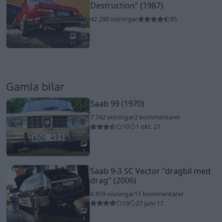
Destruction"
(1987)
42 290 visningar
85
11
16
Gamla bilar
Saab 99 (1970)
7 742 visningar
2 kommentarer
10
1 okt. 21
7
Saab 9-3 SC Vector
"dragbil med
drag"
(2006)
8 859 visningar
11 kommentarer
19
27 juni 17
6