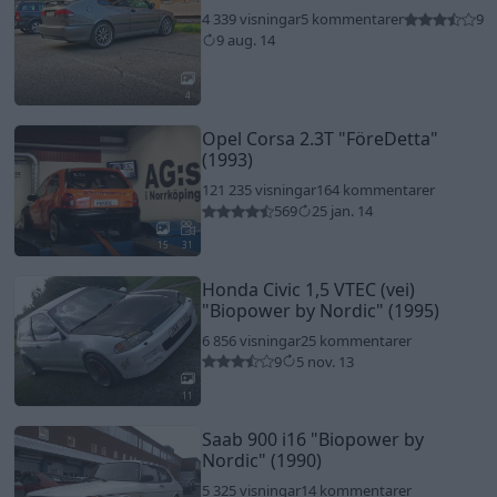
4 339 visningar
5 kommentarer
9
9 aug. 14
4
Opel Corsa 2.3T
"FöreDetta"
(1993)
121 235 visningar
164 kommentarer
569
25 jan. 14
15
31
Honda Civic 1,5 VTEC (vei)
"Biopower by Nordic"
(1995)
6 856 visningar
25 kommentarer
9
5 nov. 13
11
Saab 900 i16
"Biopower by
Nordic"
(1990)
5 325 visningar
14 kommentarer