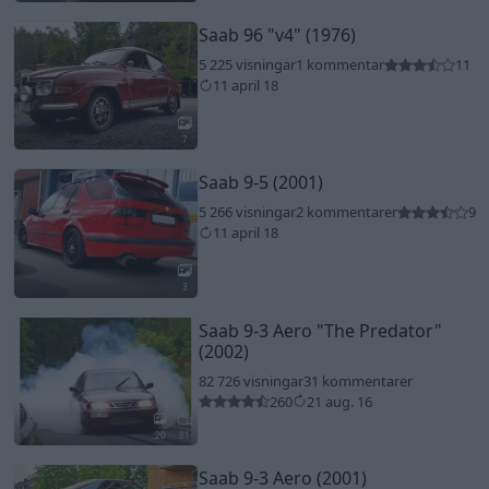
Saab 96
"v4"
(1976)
5 225 visningar
1 kommentar
11
11 april 18
7
Saab 9-5 (2001)
5 266 visningar
2 kommentarer
9
11 april 18
3
Saab 9-3 Aero
"The Predator"
(2002)
82 726 visningar
31 kommentarer
260
21 aug. 16
20
81
Saab 9-3 Aero (2001)