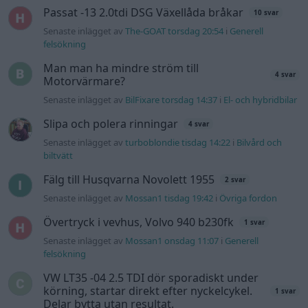
Passat -13 2.0tdi DSG Växellåda bråkar
10 svar
Senaste inlägget av
The-GOAT torsdag 20:54
i
Generell
felsökning
Man man ha mindre ström till
4 svar
Motorvärmare?
Senaste inlägget av
BilFixare torsdag 14:37
i
El- och hybridbilar
Slipa och polera rinningar
4 svar
Senaste inlägget av
turboblondie tisdag 14:22
i
Bilvård och
biltvätt
Fälg till Husqvarna Novolett 1955
2 svar
Senaste inlägget av
Mossan1 tisdag 19:42
i
Övriga fordon
Övertryck i vevhus, Volvo 940 b230fk
1 svar
Senaste inlägget av
Mossan1 onsdag 11:07
i
Generell
felsökning
VW LT35 -04 2.5 TDI dör sporadiskt under
körning, startar direkt efter nyckelcykel.
1 svar
Delar bytta utan resultat.