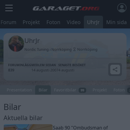
Forum
Projekt
Foton
Video
UhrJr
Min sida
UhrJr
Nordic Tuning i Norrköping
Norrköping
FORUMINLÄGG
MEDLEM SEDAN
SENASTE BESÖKET
839
14 augusti 2007
4 augusti
Presentation
Bilar
Favoritbilar
Projekt
Foton
99
Bilar
Aktuella bilar
Saab 90
"Ombudsman of