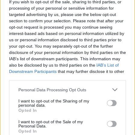
If you wish to opt-out of the sale, sharing to third parties, or
Detta köpte jag nyss-tråden
9743 svar
processing of your personal or sensitive information for
Senaste inlägget av
Jesper328 för 4 timmar sedan
i
Off topic
targeted advertising by us, please use the below opt-out
section to confirm your selection. Please note that after your
Bestyckningsfundering. Zenith INAT 35/40
förgasare
opt-out request is processed you may continue seeing
interest-based ads based on personal information utilized by
Senaste inlägget av
Mossan1 för 6 timmar sedan
i
us or personal information disclosed to third parties prior to
Motorteknik (Avancerad)
your opt-out. You may separately opt-out of the further
Volvo 740 med lh2.2 spridare öppnar hela
disclosure of your personal information by third parties on the
2 svar
tiden på tändning.
IAB’s list of downstream participants. This information may
also be disclosed by us to third parties on the
IAB’s List of
Senaste inlägget av
KlevaRaggarn för 16 timmar sedan
i
Downstream Participants
that may further disclose it to other
Generell felsökning
third parties.
ID 4 vs EX 40 ?
4 svar
Personal Data Processing Opt Outs
Senaste inlägget av
MickeEng för 22 timmar sedan
i
El- och
hybridbilar
I want to opt-out of the Sharing of my
personal data.
Ford Mustang e Mac 2023
4 svar
Opted In
Senaste inlägget av
KenthIJ2 Igår 12:37
i
El- och hybridbilar
I want to opt-out of the Sale of my
Ni som kör HEV eller PHEV ? är ni nöjda?
Personal Data.
Opted In
Senaste inlägget av
kaykay Igår 07:23
i
El- och hybridbilar