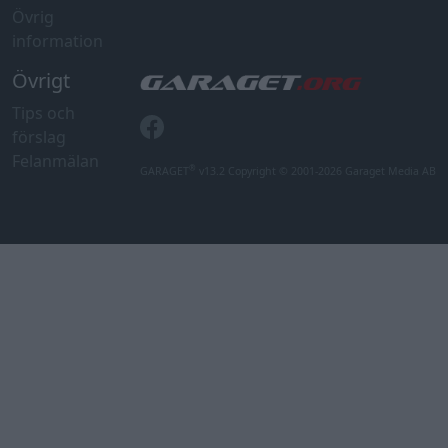
Övrig
information
Övrigt
Tips och
förslag
Felanmälan
®
GARAGET
v13.2 Copyright © 2001-2026 Garaget Media AB