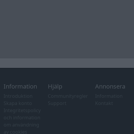
Information
Hjälp
Annonsera
Introduktion
Communityregler
Information
Skapa konto
Support
Kontakt
Integritetspolicy
och information
om användning
av cookies