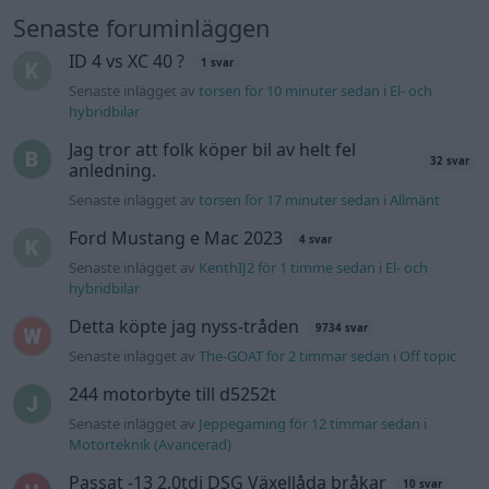
Senaste foruminläggen
ID 4 vs XC 40 ?
1 svar
Senaste inlägget av
torsen för 10 minuter sedan
i
El- och
hybridbilar
Jag tror att folk köper bil av helt fel
32 svar
anledning.
Senaste inlägget av
torsen för 17 minuter sedan
i
Allmänt
Ford Mustang e Mac 2023
4 svar
Senaste inlägget av
KenthIJ2 för 1 timme sedan
i
El- och
hybridbilar
Detta köpte jag nyss-tråden
9734 svar
Senaste inlägget av
The-GOAT för 2 timmar sedan
i
Off topic
244 motorbyte till d5252t
Senaste inlägget av
Jeppegaming för 12 timmar sedan
i
Motorteknik (Avancerad)
Passat -13 2.0tdi DSG Växellåda bråkar
10 svar