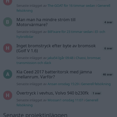
Senaste inlägget av
The-GOAT för 16 timmar sedan
i
Generell
felsökning
Man man ha mindre ström till
4 svar
Motorvärmare?
Senaste inlägget av
BilFixare för 23 timmar sedan
i
El- och
hybridbilar
Inget bromstryck efter byte av bromsok
6 svar
(Golf V 1.6)
Senaste inlägget av
jaka54 Igår 09:48
i
Chassi, bromsar,
transmission och däck
Kia Ceed 2017 batteritorsk med jämna
46 svar
mellanrum. Varför?
Senaste inlägget av
Ansan onsdag 15:29
i
Generell felsökning
Övertryck i vevhus, Volvo 940 b230fk
1 svar
Senaste inlägget av
Mossan1 onsdag 11:07
i
Generell
felsökning
Senaste projektinläggen