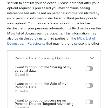
Golf Mk2 16v Turbo
137 svar
section to confirm your selection. Please note that after your
Senaste inlägget av
16vt4m för 17 timmar sedan
i
Projekt
opt-out request is processed you may continue seeing
interest-based ads based on personal information utilized by
Vw 1956 oval prosjekt
11 svar
us or personal information disclosed to third parties prior to
Senaste inlägget av
jarleb för 20 timmar sedan
i
Projekt
your opt-out. You may separately opt-out of the further
disclosure of your personal information by third parties on the
Volvo 245 ?Turbo?
40 svar
IAB’s list of downstream participants. This information may
Senaste inlägget av
Marurb1 onsdag 23:42
i
Projekt
also be disclosed by us to third parties on the
IAB’s List of
Downstream Participants
that may further disclose it to other
Renovering av en Honda Civic Aerodeck
third parties.
181 svar
VTi
Senaste inlägget av
Xebers76 onsdag 20:48
i
Projekt
Personal Data Processing Opt Outs
Nyaste forumtrådarna
I want to opt-out of the Sharing of my
personal data.
ID 4 vs XC 40 ?
1 svar
Opted In
Senaste inlägget av
torsen för 10 minuter sedan
i
El- och
I want to opt-out of the Sale of my
hybridbilar
Personal Data.
Opted In
Ni som kör HEV eller PHEV ? är ni nöjda?
Senaste inlägget av
kaykay för 6 timmar sedan
i
Projekt
I want to opt-out of processing my
Personal Data for Targeted Advertising.
Opted In