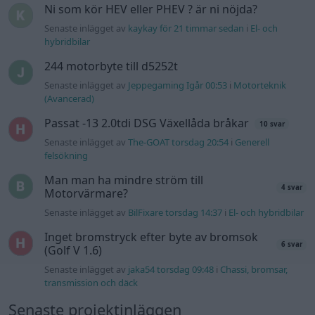
Ni som kör HEV eller PHEV ? är ni nöjda?
Senaste inlägget av
kaykay för 21 timmar sedan
i
El- och
hybridbilar
244 motorbyte till d5252t
Senaste inlägget av
Jeppegaming Igår 00:53
i
Motorteknik
(Avancerad)
Passat -13 2.0tdi DSG Växellåda bråkar
10 svar
Senaste inlägget av
The-GOAT torsdag 20:54
i
Generell
felsökning
Man man ha mindre ström till
4 svar
Motorvärmare?
Senaste inlägget av
BilFixare torsdag 14:37
i
El- och hybridbilar
Inget bromstryck efter byte av bromsok
6 svar
(Golf V 1.6)
Senaste inlägget av
jaka54 torsdag 09:48
i
Chassi, bromsar,
transmission och däck
Senaste projektinläggen