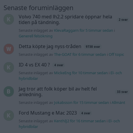
Senaste foruminläggen
Volvo 740 med lh2.2 spridare öppnar hela
2 svar
tiden på tändning.
Senaste inlägget av
KlevaRaggarn för 5 timmar sedan
i
Generell felsökning
Detta köpte jag nyss-tråden
9738 svar
Senaste inlägget av
The-GOAT för 6 timmar sedan
i
Off topic
ID 4 vs EX 40 ?
4 svar
Senaste inlägget av
MickeEng för 10 timmar sedan
i
El- och
hybridbilar
Jag tror att folk köper bil av helt fel
33 svar
anledning.
Senaste inlägget av
Jokabsson för 15 timmar sedan
i
Allmänt
Ford Mustang e Mac 2023
4 svar
Senaste inlägget av
KenthIJ2 för 16 timmar sedan
i
El- och
hybridbilar