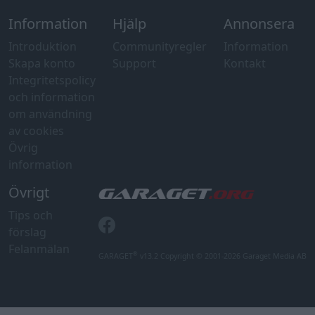
Information
Hjälp
Annonsera
Introduktion
Communityregler
Information
Skapa konto
Support
Kontakt
Integritetspolicy
och information
om användning
av cookies
Övrig
information
Övrigt
Tips och
förslag
Felanmälan
®
GARAGET
v13.2 Copyright © 2001-2026 Garaget Media AB