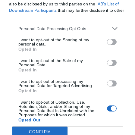
also be disclosed by us to third parties on the
IAB’s List of
Golf Mk2 16v Turbo
137 svar
Downstream Participants
that may further disclose it to other
Senaste inlägget av
16vt4m torsdag 19:51
i
Projekt
third parties.
Vw 1956 oval prosjekt
11 svar
Personal Data Processing Opt Outs
Senaste inlägget av
jarleb torsdag 17:26
i
Projekt
I want to opt-out of the Sharing of my
Volvo 245 ?Turbo?
personal data.
40 svar
Opted In
Senaste inlägget av
Marurb1 onsdag 23:42
i
Projekt
I want to opt-out of the Sale of my
Renovering av en Honda Civic Aerodeck
Personal Data.
181 svar
VTi
Opted In
Senaste inlägget av
Xebers76 onsdag 20:48
i
Projekt
I want to opt-out of processing my
Personal Data for Targeted Advertising.
Nyaste forumtrådarna
Opted In
ID 4 vs EX 40 ?
4 svar
I want to opt-out of Collection, Use,
Senaste inlägget av
MickeEng för 10 timmar sedan
i
El- och
Retention, Sale, and/or Sharing of my
Personal Data that Is Unrelated with the
hybridbilar
Purposes for which it was collected.
Opted Out
Ni som kör HEV eller PHEV ? är ni nöjda?
Senaste inlägget av
kaykay för 21 timmar sedan
i
El- och
CONFIRM