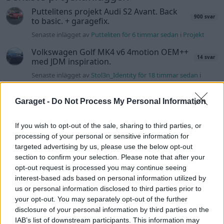
Puttelitens projekt Audi S2 Avant. Back
900 svar
to basic. + garagefix.
Senaste inlägget av
Putteliten för 6 timmar sedan
i
Projekt
Volkswagen Golf MK4 v6 4motion OEM++
14 svar
med JDM inspiration.
Senaste inlägget av
Stol3n_Identity för 18 timmar sedan
i
Projekt
Manta b som ska räddas (kaross eller
Garaget -
Do Not Process My Personal Information
122 svar
delar sökes)
Senaste inlägget av
Tyfors torsdag 23:25
i
Projekt
If you wish to opt-out of the sale, sharing to third parties, or
processing of your personal or sensitive information for
Huggern goes big block with 427 ZL-1!
551 svar
targeted advertising by us, please use the below opt-out
Senaste inlägget av
hugger69 torsdag 23:01
i
Projekt
section to confirm your selection. Please note that after your
opt-out request is processed you may continue seeing
Camaro som bruksbil?!
57 svar
interest-based ads based on personal information utilized by
Senaste inlägget av
Ev_volvo142 torsdag 22:10
i
Projekt
us or personal information disclosed to third parties prior to
your opt-out. You may separately opt-out of the further
Volkswagen split bus t1 1962
2559 svar
disclosure of your personal information by third parties on the
Senaste inlägget av
Dr_snuggels torsdag 21:09
i
Projekt
IAB’s list of downstream participants. This information may