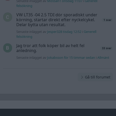
Senaste inlägget av
Mossan1 onsdag 11:07
i
Generell
felsökning
VW LT35 -04 2.5 TDI dör sporadiskt under
körning, startar direkt efter nyckelcykel.
1 svar
Delar bytta utan resultat.
Senaste inlägget av
Jesper328 tisdag 12:52
i
Generell
felsökning
Jag tror att folk köper bil av helt fel
33 svar
anledning.
Senaste inlägget av
Jokabsson för 15 timmar sedan
i
Allmänt
Gå till forumet