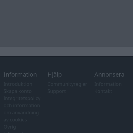
Information
Hjälp
Annonsera
Introduktion
Communityregler
Information
Skapa konto
Support
Kontakt
Integritetspolicy
och information
om användning
av cookies
Övrig