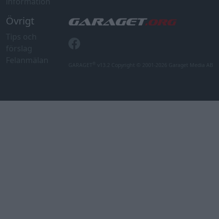
information
Övrigt
Tips och
förslag
Felanmälan
®
GARAGET
v13.2 Copyright © 2001-2026 Garaget Media AB