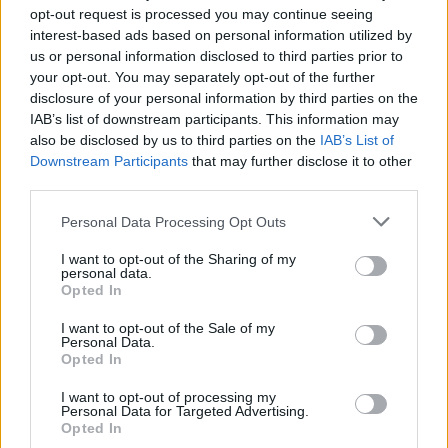
Senaste inlägget av
16vt4m Igår 19:51
i
Projekt
opt-out request is processed you may continue seeing
interest-based ads based on personal information utilized by
Vw 1956 oval prosjekt
11 svar
us or personal information disclosed to third parties prior to
Senaste inlägget av
jarleb Igår 17:26
i
Projekt
your opt-out. You may separately opt-out of the further
disclosure of your personal information by third parties on the
Volvo 245 ?Turbo?
40 svar
IAB’s list of downstream participants. This information may
Senaste inlägget av
Marurb1 onsdag 23:42
i
Projekt
also be disclosed by us to third parties on the
IAB’s List of
Downstream Participants
that may further disclose it to other
Renovering av en Honda Civic Aerodeck
third parties.
181 svar
VTi
Senaste inlägget av
Xebers76 onsdag 20:48
i
Projekt
Personal Data Processing Opt Outs
Nyaste forumtrådarna
I want to opt-out of the Sharing of my
personal data.
ID 4 vs EX 40 ?
4 svar
Opted In
Senaste inlägget av
MickeEng för 4 timmar sedan
i
El- och
I want to opt-out of the Sale of my
hybridbilar
Personal Data.
Opted In
Ni som kör HEV eller PHEV ? är ni nöjda?
Senaste inlägget av
kaykay för 14 timmar sedan
i
El- och
I want to opt-out of processing my
Personal Data for Targeted Advertising.
hybridbilar
Opted In