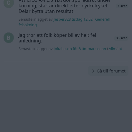
VW LT35 -04 2.5 TDI dör sporadiskt under
körning, startar direkt efter nyckelcykel.
1 svar
Delar bytta utan resultat.
Senaste inlägget av
Jesper328 tisdag 12:52
i
Generell
felsökning
Jag tror att folk köper bil av helt fel
33 svar
anledning.
Senaste inlägget av
Jokabsson för 8 timmar sedan
i
Allmänt
Gå till forumet