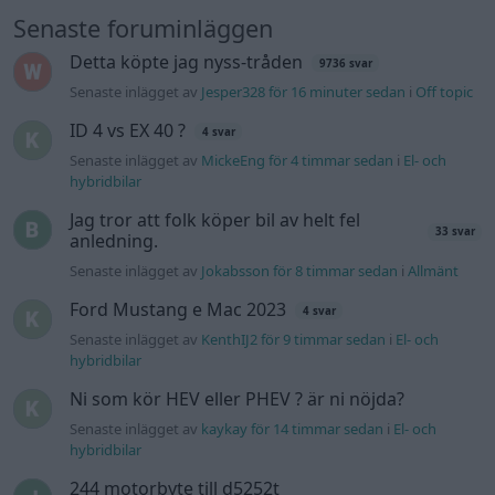
Senaste foruminläggen
Detta köpte jag nyss-tråden
9736 svar
Senaste inlägget av
Jesper328 för 16 minuter sedan
i
Off topic
ID 4 vs EX 40 ?
4 svar
Senaste inlägget av
MickeEng för 4 timmar sedan
i
El- och
hybridbilar
Jag tror att folk köper bil av helt fel
33 svar
anledning.
Senaste inlägget av
Jokabsson för 8 timmar sedan
i
Allmänt
Ford Mustang e Mac 2023
4 svar
Senaste inlägget av
KenthIJ2 för 9 timmar sedan
i
El- och
hybridbilar
Ni som kör HEV eller PHEV ? är ni nöjda?
Senaste inlägget av
kaykay för 14 timmar sedan
i
El- och
hybridbilar
244 motorbyte till d5252t