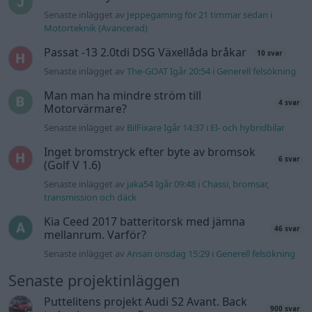
Senaste inlägget av
Jeppegaming för 21 timmar sedan
i
Motorteknik (Avancerad)
Passat -13 2.0tdi DSG Växellåda bråkar
10 svar
Senaste inlägget av
The-GOAT Igår 20:54
i
Generell felsökning
Man man ha mindre ström till
4 svar
Motorvärmare?
Senaste inlägget av
BilFixare Igår 14:37
i
El- och hybridbilar
Inget bromstryck efter byte av bromsok
6 svar
(Golf V 1.6)
Senaste inlägget av
jaka54 Igår 09:48
i
Chassi, bromsar,
transmission och däck
Kia Ceed 2017 batteritorsk med jämna
46 svar
mellanrum. Varför?
Senaste inlägget av
Ansan onsdag 15:29
i
Generell felsökning
Senaste projektinläggen
Puttelitens projekt Audi S2 Avant. Back
900 svar