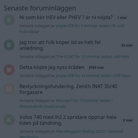
Senaste foruminläggen
Ni som kör HEV eller PHEV ? är ni nöjda?
1 svar
Senaste inlägget av
Jesper328 för 6 timmar sedan
i
El- och
hybridbilar
Jag tror att folk köper bil av helt fel
36 svar
anledning.
Senaste inlägget av
The-GOAT för 12 timmar sedan
i
Allmänt
Detta köpte jag nyss-tråden
9743 svar
Senaste inlägget av
Jesper328 för 14 timmar sedan
i
Off topic
Bestyckningsfundering. Zenith INAT 35/40
förgasare
Senaste inlägget av
Mossan1 för 15 timmar sedan
i
Motorteknik (Avancerad)
Volvo 740 med lh2.2 spridare öppnar hela
2 svar
tiden på tändning.
Senaste inlägget av
KlevaRaggarn fredag 23:57
i
Generell
felsökning