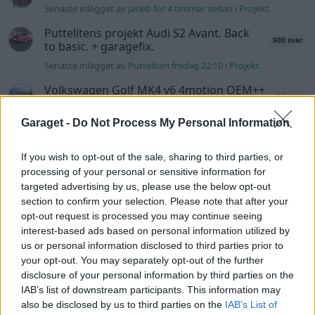
Senaste inlägget av
jarleb för 4 timmar sedan
i
Projekt
Puttelitens projekt Audi S2 Avant. Back
900 svar
to basic. + garagefix.
Senaste inlägget av
Putteliten fredag 22:10
i
Projekt
Volkswagen Golf MK4 v6 4motion OEM++
14 svar
med JDM inspiration.
Senaste inlägget av
Stol3n_Identity fredag 10:06
i
Projekt
Garaget -
Do Not Process My Personal Information
Manta b som ska räddas (kaross eller
122 svar
If you wish to opt-out of the sale, sharing to third parties, or
delar sökes)
processing of your personal or sensitive information for
Senaste inlägget av
Tyfors torsdag 23:25
i
Projekt
targeted advertising by us, please use the below opt-out
section to confirm your selection. Please note that after your
Huggern goes big block with 427 ZL-1!
551 svar
opt-out request is processed you may continue seeing
Senaste inlägget av
hugger69 torsdag 23:01
i
Projekt
interest-based ads based on personal information utilized by
us or personal information disclosed to third parties prior to
Camaro som bruksbil?!
57 svar
your opt-out. You may separately opt-out of the further
Senaste inlägget av
Ev_volvo142 torsdag 22:10
i
Projekt
disclosure of your personal information by third parties on the
Volkswagen split bus t1 1962
IAB’s list of downstream participants. This information may
2559 svar
also be disclosed by us to third parties on the
IAB’s List of
Senaste inlägget av
Dr_snuggels torsdag 21:09
i
Projekt