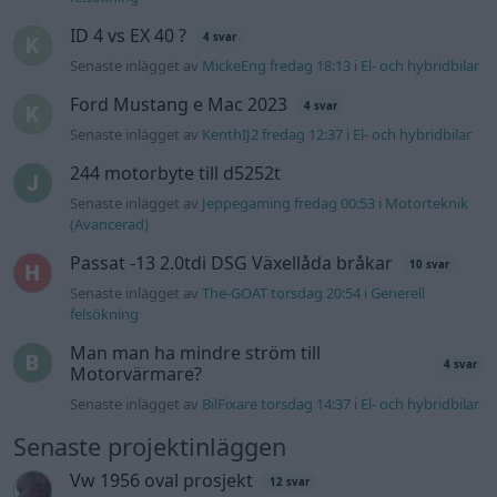
ID 4 vs EX 40 ?
4 svar
Senaste inlägget av
MickeEng fredag 18:13
i
El- och hybridbilar
Ford Mustang e Mac 2023
4 svar
Senaste inlägget av
KenthIJ2 fredag 12:37
i
El- och hybridbilar
244 motorbyte till d5252t
Senaste inlägget av
Jeppegaming fredag 00:53
i
Motorteknik
(Avancerad)
Passat -13 2.0tdi DSG Växellåda bråkar
10 svar
Senaste inlägget av
The-GOAT torsdag 20:54
i
Generell
felsökning
Man man ha mindre ström till
4 svar
Motorvärmare?
Senaste inlägget av
BilFixare torsdag 14:37
i
El- och hybridbilar
Senaste projektinläggen
Vw 1956 oval prosjekt
12 svar