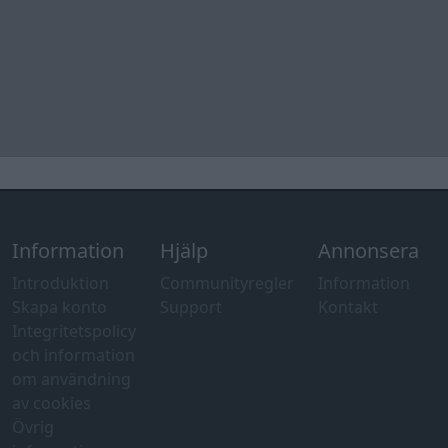
Information
Hjälp
Annonsera
Introduktion
Communityregler
Information
Skapa konto
Support
Kontakt
Integritetspolicy
och information
om användning
av cookies
Övrig